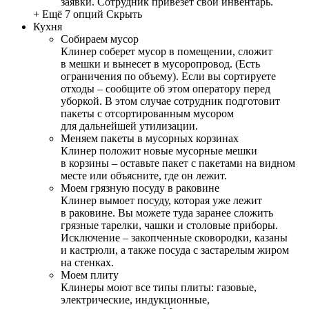
заявки. Сотрудник привезет свой инвентарь.
+ Ещё 7 опций
Скрыть
Кухня
Собираем мусор
Клинер соберет мусор в помещении, сложит
в мешки и вынесет в мусоропровод. (Есть
ограничения по объему). Если вы сортируете
отходы – сообщите об этом оператору перед
уборкой. В этом случае сотрудник подготовит
пакеты с отсортированным мусором
для дальнейшей утилизации.
Меняем пакеты в мусорных корзинах
Клинер положит новые мусорные мешки
в корзины – оставьте пакет с пакетами на видном
месте или объясните, где он лежит.
Моем грязную посуду в раковине
Клинер вымоет посуду, которая уже лежит
в раковине. Вы можете туда заранее сложить
грязные тарелки, чашки и столовые приборы.
Исключение – закопченные сковородки, казаны
и кастрюли, а также посуда с застарелым жиром
на стенках.
Моем плиту
Клинеры моют все типы плиты: газовые,
электрические, индукционные,