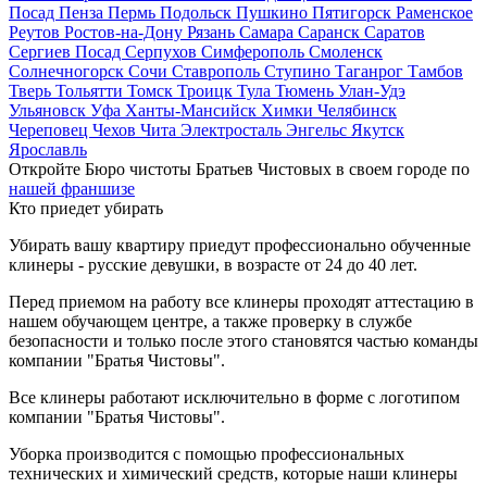
Посад
Пенза
Пермь
Подольск
Пушкино
Пятигорск
Раменское
Реутов
Ростов-на-Дону
Рязань
Самара
Саранск
Саратов
Сергиев Посад
Серпухов
Симферополь
Смоленск
Солнечногорск
Сочи
Ставрополь
Ступино
Таганрог
Тамбов
Тверь
Тольятти
Томск
Троицк
Тула
Тюмень
Улан-Удэ
Ульяновск
Уфа
Ханты-Мансийск
Химки
Челябинск
Череповец
Чехов
Чита
Электросталь
Энгельс
Якутск
Ярославль
Откройте Бюро чистоты Братьев Чистовых в своем городе по
нашей франшизе
Кто приедет убирать
Убирать вашу квартиру приедут профессионально обученные
клинеры - русские девушки, в возрасте от 24 до 40 лет.
Перед приемом на работу все клинеры проходят аттестацию в
нашем обучающем центре, а также проверку в службе
безопасности и только после этого становятся частью команды
компании "Братья Чистовы".
Все клинеры работают исключительно в форме с логотипом
компании "Братья Чистовы".
Уборка производится с помощью профессиональных
технических и химический средств, которые наши клинеры