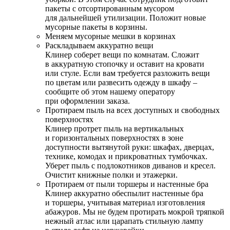
пакеты с отсортированным мусором
для дальнейшей утилизации. Положит новые
мусорные пакеты в корзины.
Меняем мусорные мешки в корзинах
Раскладываем аккуратно вещи
Клинер соберет вещи по комнатам. Сложит
в аккуратную стопочку и оставит на кровати
или стуле. Если вам требуется разложить вещи
по цветам или развесить одежду в шкафу –
сообщите об этом нашему оператору
при оформлении заказа.
Протираем пыль на всех доступных и свободных
поверхностях
Клинер протрет пыль на вертикальных
и горизонтальных поверхностях в зоне
доступности вытянутой руки: шкафах, дверцах,
технике, комодах и прикроватных тумбочках.
Уберет пыль с подлокотников диванов и кресел.
Очистит книжные полки и этажерки.
Протираем от пыли торшеры и настенные бра
Клинер аккуратно обеспылит настенные бра
и торшеры, учитывая материал изготовления
абажуров. Мы не будем протирать мокрой тряпкой
нежный атлас или царапать стильную лампу