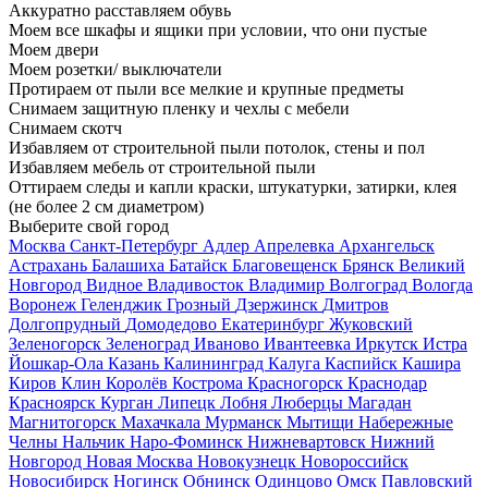
Аккуратно расставляем обувь
Моем все шкафы и ящики при условии, что они пустые
Моем двери
Моем розетки/ выключатели
Протираем от пыли все мелкие и крупные предметы
Снимаем защитную пленку и чехлы с мебели
Снимаем скотч
Избавляем от строительной пыли потолок, стены и пол
Избавляем мебель от строительной пыли
Оттираем следы и капли краски, штукатурки, затирки, клея
(не более 2 см диаметром)
Выберите свой город
Москва
Санкт-Петербург
Адлер
Апрелевка
Архангельск
Астрахань
Балашиха
Батайск
Благовещенск
Брянск
Великий
Новгород
Видное
Владивосток
Владимир
Волгоград
Вологда
Воронеж
Геленджик
Грозный
Дзержинск
Дмитров
Долгопрудный
Домодедово
Екатеринбург
Жуковский
Зеленогорск
Зеленоград
Иваново
Ивантеевка
Иркутск
Истра
Йошкар-Ола
Казань
Калининград
Калуга
Каспийск
Кашира
Киров
Клин
Королёв
Кострома
Красногорск
Краснодар
Красноярск
Курган
Липецк
Лобня
Люберцы
Магадан
Магнитогорск
Махачкала
Мурманск
Мытищи
Набережные
Челны
Нальчик
Наро-Фоминск
Нижневартовск
Нижний
Новгород
Новая Москва
Новокузнецк
Новороссийск
Новосибирск
Ногинск
Обнинск
Одинцово
Омск
Павловский