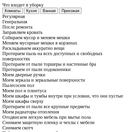
Что входит в уборку
Регу­лярная
Гене­ральная
После ремонта
Заправляем кровать
Собираем мусор и меняем мешки
Меняем мусорные мешки в корзинах
Раскладываем аккуратно вещи
Протираем пыль на всех доступных и свободных
поверхностях
Протираем от пыли торшеры и настенные бра
Протираем от пыли подоконники
Моем дверные ручки
Моем зеркала и зеркальные поверхности
Пылесосим пол
Моем пол и плинтуса
Моем шкафы и тумбы внутри при условии, что они пустые
Моем шкафы сверху
Протираем от пыли все крупные предметы
Моем радиаторы отопления
Отодвигаем легкую мебель при мытье пола
Снимаем защитную пленку и чехлы с мебели
Снимаем скотч