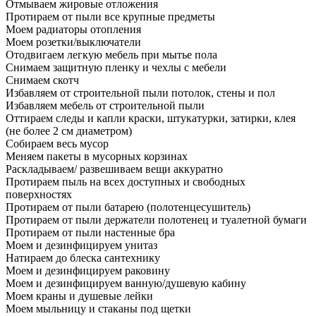
Отмываем жировые отложения
Протираем от пыли все крупные предметы
Моем радиаторы отопления
Моем розетки/выключатели
Отодвигаем легкую мебель при мытье пола
Снимаем защитную пленку и чехлы с мебели
Снимаем скотч
Избавляем от строительной пыли потолок, стены и пол
Избавляем мебель от строительной пыли
Оттираем следы и капли краски, штукатурки, затирки, клея
(не более 2 см диаметром)
Собираем весь мусор
Меняем пакеты в мусорных корзинах
Раскладываем/ развешиваем вещи аккуратно
Протираем пыль на всех доступных и свободных
поверхностях
Протираем от пыли батарею (полотенцесушитель)
Протираем от пыли держатели полотенец и туалетной бумаги
Протираем от пыли настенные бра
Моем и дезинфицируем унитаз
Натираем до блеска сантехнику
Моем и дезинфицируем раковину
Моем и дезинфицируем ванную/душевую кабину
Моем краны и душевые лейки
Моем мыльницу и стаканы под щетки