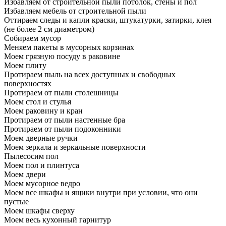
Избавляем от строительной пыли потолок, стены и пол
Избавляем мебель от строительной пыли
Оттираем следы и капли краски, штукатурки, затирки, клея
(не более 2 см диаметром)
Собираем мусор
Меняем пакеты в мусорных корзинах
Моем грязную посуду в раковине
Моем плиту
Протираем пыль на всех доступных и свободных
поверхностях
Протираем от пыли столешницы
Моем стол и стулья
Моем раковину и кран
Протираем от пыли настенные бра
Протираем от пыли подоконники
Моем дверные ручки
Моем зеркала и зеркальные поверхности
Пылесосим пол
Моем пол и плинтуса
Моем двери
Моем мусорное ведро
Моем все шкафы и ящики внутри при условии, что они
пустые
Моем шкафы сверху
Моем весь кухонный гарнитур