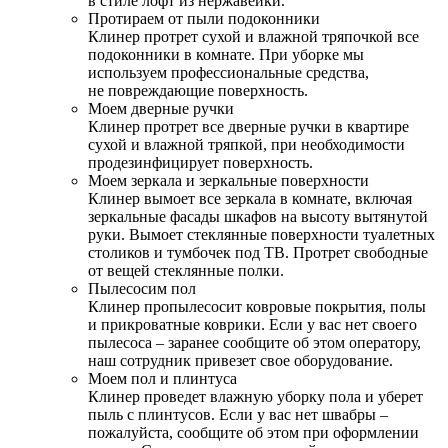
в стиле лофт из нержавейки.
Протираем от пыли подоконники
Клинер протрет сухой и влажной тряпочкой все
подоконники в комнате. При уборке мы
используем профессиональные средства,
не повреждающие поверхность.
Моем дверные ручки
Клинер протрет все дверные ручки в квартире
сухой и влажной тряпкой, при необходимости
продезинфицирует поверхность.
Моем зеркала и зеркальные поверхности
Клинер вымоет все зеркала в комнате, включая
зеркальные фасады шкафов на высоту вытянутой
руки. Вымоет стеклянные поверхности туалетных
столиков и тумбочек под ТВ. Протрет свободные
от вещей стеклянные полки.
Пылесосим пол
Клинер пропылесосит ковровые покрытия, полы
и прикроватные коврики. Если у вас нет своего
пылесоса – заранее сообщите об этом оператору,
наш сотрудник привезет свое оборудование.
Моем пол и плинтуса
Клинер проведет влажную уборку пола и уберет
пыль с плинтусов. Если у вас нет швабры –
пожалуйста, сообщите об этом при оформлении