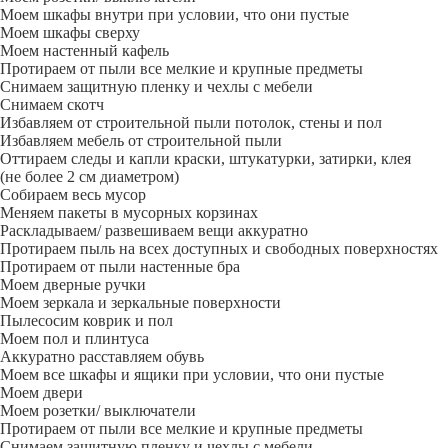
Моем шкафы внутри при условии, что они пустые
Моем шкафы сверху
Моем настенный кафель
Протираем от пыли все мелкие и крупные предметы
Снимаем защитную пленку и чехлы с мебели
Снимаем скотч
Избавляем от строительной пыли потолок, стены и пол
Избавляем мебель от строительной пыли
Оттираем следы и капли краски, штукатурки, затирки, клея
(не более 2 см диаметром)
Собираем весь мусор
Меняем пакеты в мусорных корзинах
Раскладываем/ развешиваем вещи аккуратно
Протираем пыль на всех доступных и свободных поверхностях
Протираем от пыли настенные бра
Моем дверные ручки
Моем зеркала и зеркальные поверхности
Пылесосим коврик и пол
Моем пол и плинтуса
Аккуратно расставляем обувь
Моем все шкафы и ящики при условии, что они пустые
Моем двери
Моем розетки/ выключатели
Протираем от пыли все мелкие и крупные предметы
Снимаем защитную пленку и чехлы с мебели