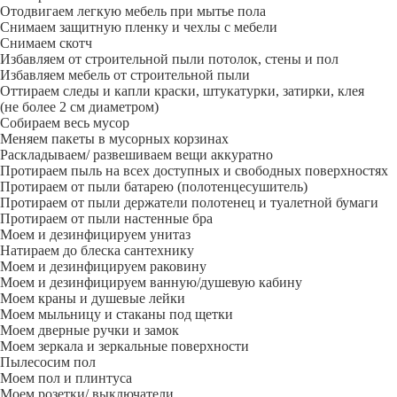
Отодвигаем легкую мебель при мытье пола
Снимаем защитную пленку и чехлы с мебели
Снимаем скотч
Избавляем от строительной пыли потолок, стены и пол
Избавляем мебель от строительной пыли
Оттираем следы и капли краски, штукатурки, затирки, клея
(не более 2 см диаметром)
Собираем весь мусор
Меняем пакеты в мусорных корзинах
Раскладываем/ развешиваем вещи аккуратно
Протираем пыль на всех доступных и свободных поверхностях
Протираем от пыли батарею (полотенцесушитель)
Протираем от пыли держатели полотенец и туалетной бумаги
Протираем от пыли настенные бра
Моем и дезинфицируем унитаз
Натираем до блеска сантехнику
Моем и дезинфицируем раковину
Моем и дезинфицируем ванную/душевую кабину
Моем краны и душевые лейки
Моем мыльницу и стаканы под щетки
Моем дверные ручки и замок
Моем зеркала и зеркальные поверхности
Пылесосим пол
Моем пол и плинтуса
Моем розетки/ выключатели