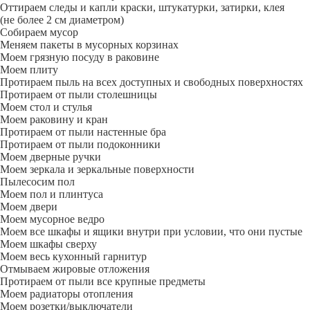
Оттираем следы и капли краски, штукатурки, затирки, клея
(не более 2 см диаметром)
Собираем мусор
Меняем пакеты в мусорных корзинах
Моем грязную посуду в раковине
Моем плиту
Протираем пыль на всех доступных и свободных поверхностях
Протираем от пыли столешницы
Моем стол и стулья
Моем раковину и кран
Протираем от пыли настенные бра
Протираем от пыли подоконники
Моем дверные ручки
Моем зеркала и зеркальные поверхности
Пылесосим пол
Моем пол и плинтуса
Моем двери
Моем мусорное ведро
Моем все шкафы и ящики внутри при условии, что они пустые
Моем шкафы сверху
Моем весь кухонный гарнитур
Отмываем жировые отложения
Протираем от пыли все крупные предметы
Моем радиаторы отопления
Моем розетки/выключатели