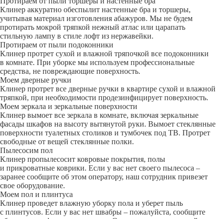
Протираем от пыли торшеры и настенные бра
Клинер аккуратно обеспылит настенные бра и торшеры,
учитывая материал изготовления абажуров. Мы не будем
протирать мокрой тряпкой нежный атлас или царапать
стильную лампу в стиле лофт из нержавейки.
Протираем от пыли подоконники
Клинер протрет сухой и влажной тряпочкой все подоконники
в комнате. При уборке мы используем профессиональные
средства, не повреждающие поверхность.
Моем дверные ручки
Клинер протрет все дверные ручки в квартире сухой и влажной
тряпкой, при необходимости продезинфицирует поверхность.
Моем зеркала и зеркальные поверхности
Клинер вымоет все зеркала в комнате, включая зеркальные
фасады шкафов на высоту вытянутой руки. Вымоет стеклянные
поверхности туалетных столиков и тумбочек под ТВ. Протрет
свободные от вещей стеклянные полки.
Пылесосим пол
Клинер пропылесосит ковровые покрытия, полы
и прикроватные коврики. Если у вас нет своего пылесоса –
заранее сообщите об этом оператору, наш сотрудник привезет
свое оборудование.
Моем пол и плинтуса
Клинер проведет влажную уборку пола и уберет пыль
с плинтусов. Если у вас нет швабры – пожалуйста, сообщите