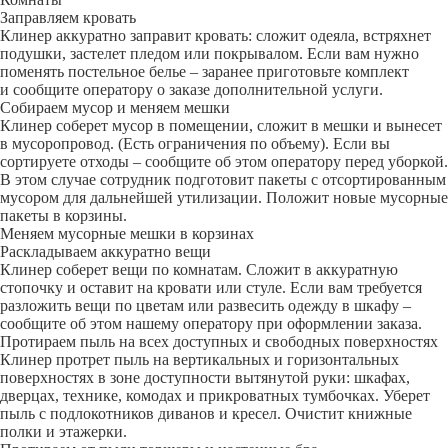
Заправляем кровать
Клинер аккуратно заправит кровать: сложит одеяла, встряхнет
подушки, застелет пледом или покрывалом. Если вам нужно
поменять постельное белье – заранее приготовьте комплект
и сообщите оператору о заказе дополнительной услуги.
Собираем мусор и меняем мешки
Клинер соберет мусор в помещении, сложит в мешки и вынесет
в мусоропровод. (Есть ограничения по объему). Если вы
сортируете отходы – сообщите об этом оператору перед уборкой.
В этом случае сотрудник подготовит пакеты с отсортированным
мусором для дальнейшей утилизации. Положит новые мусорные
пакеты в корзины.
Меняем мусорные мешки в корзинах
Раскладываем аккуратно вещи
Клинер соберет вещи по комнатам. Сложит в аккуратную
стопочку и оставит на кровати или стуле. Если вам требуется
разложить вещи по цветам или развесить одежду в шкафу –
сообщите об этом нашему оператору при оформлении заказа.
Протираем пыль на всех доступных и свободных поверхностях
Клинер протрет пыль на вертикальных и горизонтальных
поверхностях в зоне доступности вытянутой руки: шкафах,
дверцах, технике, комодах и прикроватных тумбочках. Уберет
пыль с подлокотников диванов и кресел. Очистит книжные
полки и этажерки.