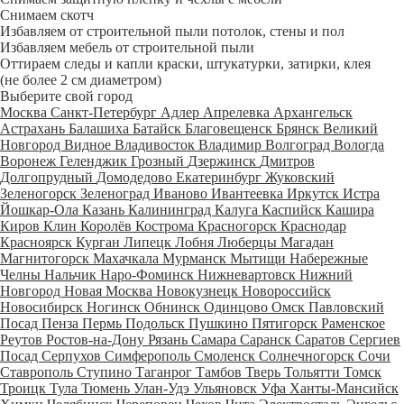
Снимаем скотч
Избавляем от строительной пыли потолок, стены и пол
Избавляем мебель от строительной пыли
Оттираем следы и капли краски, штукатурки, затирки, клея
(не более 2 см диаметром)
Выберите свой город
Москва
Санкт-Петербург
Адлер
Апрелевка
Архангельск
Астрахань
Балашиха
Батайск
Благовещенск
Брянск
Великий
Новгород
Видное
Владивосток
Владимир
Волгоград
Вологда
Воронеж
Геленджик
Грозный
Дзержинск
Дмитров
Долгопрудный
Домодедово
Екатеринбург
Жуковский
Зеленогорск
Зеленоград
Иваново
Ивантеевка
Иркутск
Истра
Йошкар-Ола
Казань
Калининград
Калуга
Каспийск
Кашира
Киров
Клин
Королёв
Кострома
Красногорск
Краснодар
Красноярск
Курган
Липецк
Лобня
Люберцы
Магадан
Магнитогорск
Махачкала
Мурманск
Мытищи
Набережные
Челны
Нальчик
Наро-Фоминск
Нижневартовск
Нижний
Новгород
Новая Москва
Новокузнецк
Новороссийск
Новосибирск
Ногинск
Обнинск
Одинцово
Омск
Павловский
Посад
Пенза
Пермь
Подольск
Пушкино
Пятигорск
Раменское
Реутов
Ростов-на-Дону
Рязань
Самара
Саранск
Саратов
Сергиев
Посад
Серпухов
Симферополь
Смоленск
Солнечногорск
Сочи
Ставрополь
Ступино
Таганрог
Тамбов
Тверь
Тольятти
Томск
Троицк
Тула
Тюмень
Улан-Удэ
Ульяновск
Уфа
Ханты-Мансийск