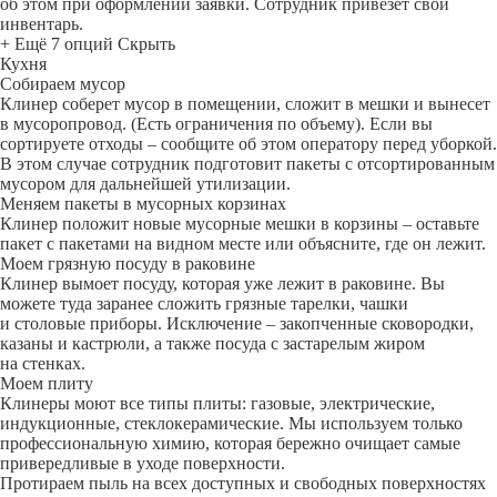
об этом при оформлении заявки. Сотрудник привезет свой
инвентарь.
+ Ещё 7 опций
Скрыть
Кухня
Собираем мусор
Клинер соберет мусор в помещении, сложит в мешки и вынесет
в мусоропровод. (Есть ограничения по объему). Если вы
сортируете отходы – сообщите об этом оператору перед уборкой.
В этом случае сотрудник подготовит пакеты с отсортированным
мусором для дальнейшей утилизации.
Меняем пакеты в мусорных корзинах
Клинер положит новые мусорные мешки в корзины – оставьте
пакет с пакетами на видном месте или объясните, где он лежит.
Моем грязную посуду в раковине
Клинер вымоет посуду, которая уже лежит в раковине. Вы
можете туда заранее сложить грязные тарелки, чашки
и столовые приборы. Исключение – закопченные сковородки,
казаны и кастрюли, а также посуда с застарелым жиром
на стенках.
Моем плиту
Клинеры моют все типы плиты: газовые, электрические,
индукционные, стеклокерамические. Мы используем только
профессиональную химию, которая бережно очищает самые
привередливые в уходе поверхности.
Протираем пыль на всех доступных и свободных поверхностях