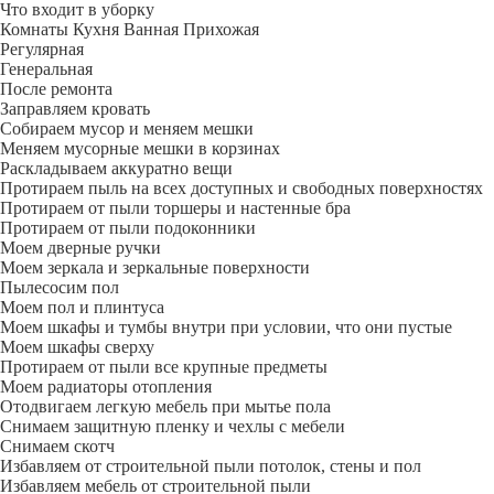
Что входит в уборку
Регу­лярная
Гене­ральная
После ремонта
Заправляем кровать
Собираем мусор и меняем мешки
Меняем мусорные мешки в корзинах
Раскладываем аккуратно вещи
Протираем пыль на всех доступных и свободных поверхностях
Протираем от пыли торшеры и настенные бра
Протираем от пыли подоконники
Моем дверные ручки
Моем зеркала и зеркальные поверхности
Пылесосим пол
Моем пол и плинтуса
Моем шкафы и тумбы внутри при условии, что они пустые
Моем шкафы сверху
Протираем от пыли все крупные предметы
Моем радиаторы отопления
Отодвигаем легкую мебель при мытье пола
Снимаем защитную пленку и чехлы с мебели
Снимаем скотч
Избавляем от строительной пыли потолок, стены и пол
Избавляем мебель от строительной пыли