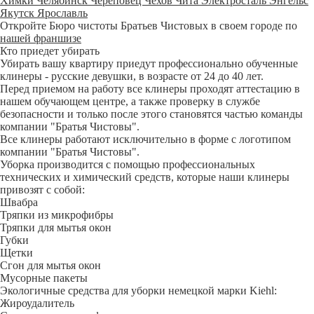
Химки
Челябинск
Череповец
Чехов
Чита
Электросталь
Энгельс
Якутск
Ярославль
Откройте Бюро чистоты Братьев Чистовых в своем городе по
нашей франшизе
Кто приедет убирать
Убирать вашу квартиру приедут профессионально обученные
клинеры - русские девушки, в возрасте от 24 до 40 лет.
Перед приемом на работу все клинеры проходят аттестацию в
нашем обучающем центре, а также проверку в службе
безопасности и только после этого становятся частью команды
компании "Братья Чистовы".
Все клинеры работают исключительно в форме с логотипом
компании "Братья Чистовы".
Уборка производится с помощью профессиональных
технических и химический средств, которые наши клинеры
привозят с собой:
Швабра
Тряпки из микрофибры
Тряпки для мытья окон
Губки
Щетки
Сгон для мытья окон
Мусорные пакеты
Экологичные средства для уборки немецкой марки Kiehl:
Жироудалитель