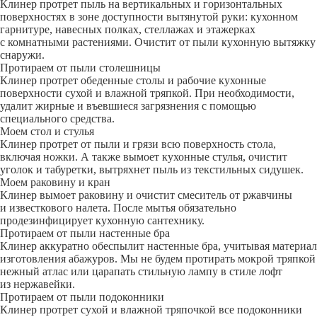
Клинер протрет пыль на вертикальных и горизонтальных
поверхностях в зоне доступности вытянутой руки: кухонном
гарнитуре, навесных полках, стеллажах и этажерках
с комнатными растениями. Очистит от пыли кухонную вытяжку
снаружи.
Протираем от пыли столешницы
Клинер протрет обеденные столы и рабочие кухонные
поверхности сухой и влажной тряпкой. При необходимости,
удалит жирные и въевшиеся загрязнения с помощью
специального средства.
Моем стол и стулья
Клинер протрет от пыли и грязи всю поверхность стола,
включая ножки. А также вымоет кухонные стулья, очистит
уголок и табуретки, вытряхнет пыль из текстильных сидушек.
Моем раковину и кран
Клинер вымоет раковину и очистит смеситель от ржавчины
и известкового налета. После мытья обязательно
продезинфицирует кухонную сантехнику.
Протираем от пыли настенные бра
Клинер аккуратно обеспылит настенные бра, учитывая материал
изготовления абажуров. Мы не будем протирать мокрой тряпкой
нежный атлас или царапать стильную лампу в стиле лофт
из нержавейки.
Протираем от пыли подоконники
Клинер протрет сухой и влажной тряпочкой все подоконники