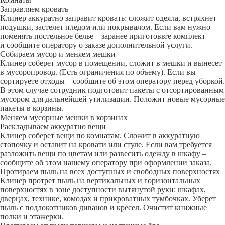
Заправляем кровать
Клинер аккуратно заправит кровать: сложит одеяла, встряхнет
подушки, застелет пледом или покрывалом. Если вам нужно
поменять постельное белье – заранее приготовьте комплект
и сообщите оператору о заказе дополнительной услуги.
Собираем мусор и меняем мешки
Клинер соберет мусор в помещении, сложит в мешки и вынесет
в мусоропровод. (Есть ограничения по объему). Если вы
сортируете отходы – сообщите об этом оператору перед уборкой.
В этом случае сотрудник подготовит пакеты с отсортированным
мусором для дальнейшей утилизации. Положит новые мусорные
пакеты в корзины.
Меняем мусорные мешки в корзинах
Раскладываем аккуратно вещи
Клинер соберет вещи по комнатам. Сложит в аккуратную
стопочку и оставит на кровати или стуле. Если вам требуется
разложить вещи по цветам или развесить одежду в шкафу –
сообщите об этом нашему оператору при оформлении заказа.
Протираем пыль на всех доступных и свободных поверхностях
Клинер протрет пыль на вертикальных и горизонтальных
поверхностях в зоне доступности вытянутой руки: шкафах,
дверцах, технике, комодах и прикроватных тумбочках. Уберет
пыль с подлокотников диванов и кресел. Очистит книжные
полки и этажерки.