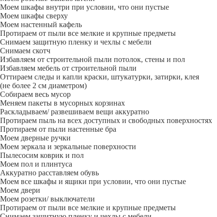
Моем шкафы внутри при условии, что они пустые
Моем шкафы сверху
Моем настенный кафель
Протираем от пыли все мелкие и крупные предметы
Снимаем защитную пленку и чехлы с мебели
Снимаем скотч
Избавляем от строительной пыли потолок, стены и пол
Избавляем мебель от строительной пыли
Оттираем следы и капли краски, штукатурки, затирки, клея
(не более 2 см диаметром)
Собираем весь мусор
Меняем пакеты в мусорных корзинах
Раскладываем/ развешиваем вещи аккуратно
Протираем пыль на всех доступных и свободных поверхностях
Протираем от пыли настенные бра
Моем дверные ручки
Моем зеркала и зеркальные поверхности
Пылесосим коврик и пол
Моем пол и плинтуса
Аккуратно расставляем обувь
Моем все шкафы и ящики при условии, что они пустые
Моем двери
Моем розетки/ выключатели
Протираем от пыли все мелкие и крупные предметы
Снимаем защитную пленку и чехлы с мебели