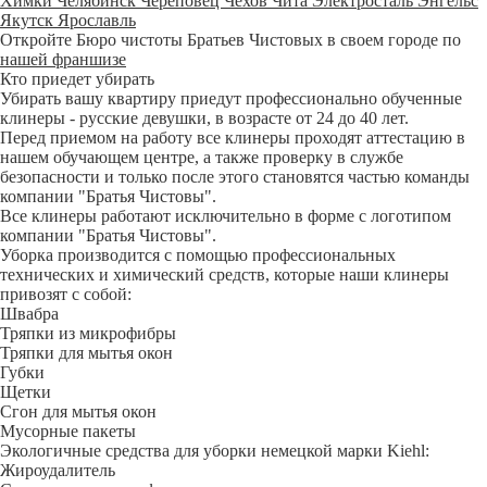
Химки
Челябинск
Череповец
Чехов
Чита
Электросталь
Энгельс
Якутск
Ярославль
Откройте Бюро чистоты Братьев Чистовых в своем городе по
нашей франшизе
Кто приедет убирать
Убирать вашу квартиру приедут профессионально обученные
клинеры - русские девушки, в возрасте от 24 до 40 лет.
Перед приемом на работу все клинеры проходят аттестацию в
нашем обучающем центре, а также проверку в службе
безопасности и только после этого становятся частью команды
компании "Братья Чистовы".
Все клинеры работают исключительно в форме с логотипом
компании "Братья Чистовы".
Уборка производится с помощью профессиональных
технических и химический средств, которые наши клинеры
привозят с собой:
Швабра
Тряпки из микрофибры
Тряпки для мытья окон
Губки
Щетки
Сгон для мытья окон
Мусорные пакеты
Экологичные средства для уборки немецкой марки Kiehl:
Жироудалитель