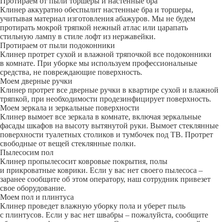
Протираем от пыли торшеры и настенные бра
Клинер аккуратно обеспылит настенные бра и торшеры,
учитывая материал изготовления абажуров. Мы не будем
протирать мокрой тряпкой нежный атлас или царапать
стильную лампу в стиле лофт из нержавейки.
Протираем от пыли подоконники
Клинер протрет сухой и влажной тряпочкой все подоконники
в комнате. При уборке мы используем профессиональные
средства, не повреждающие поверхность.
Моем дверные ручки
Клинер протрет все дверные ручки в квартире сухой и влажной
тряпкой, при необходимости продезинфицирует поверхность.
Моем зеркала и зеркальные поверхности
Клинер вымоет все зеркала в комнате, включая зеркальные
фасады шкафов на высоту вытянутой руки. Вымоет стеклянные
поверхности туалетных столиков и тумбочек под ТВ. Протрет
свободные от вещей стеклянные полки.
Пылесосим пол
Клинер пропылесосит ковровые покрытия, полы
и прикроватные коврики. Если у вас нет своего пылесоса –
заранее сообщите об этом оператору, наш сотрудник привезет
свое оборудование.
Моем пол и плинтуса
Клинер проведет влажную уборку пола и уберет пыль
с плинтусов. Если у вас нет швабры – пожалуйста, сообщите