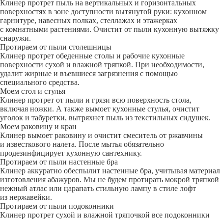
Клинер протрет пыль на вертикальных и горизонтальных
поверхностях в зоне доступности вытянутой руки: кухонном
гарнитуре, навесных полках, стеллажах и этажерках
с комнатными растениями. Очистит от пыли кухонную вытяжку
снаружи.
Протираем от пыли столешницы
Клинер протрет обеденные столы и рабочие кухонные
поверхности сухой и влажной тряпкой. При необходимости,
удалит жирные и въевшиеся загрязнения с помощью
специального средства.
Моем стол и стулья
Клинер протрет от пыли и грязи всю поверхность стола,
включая ножки. А также вымоет кухонные стулья, очистит
уголок и табуретки, вытряхнет пыль из текстильных сидушек.
Моем раковину и кран
Клинер вымоет раковину и очистит смеситель от ржавчины
и известкового налета. После мытья обязательно
продезинфицирует кухонную сантехнику.
Протираем от пыли настенные бра
Клинер аккуратно обеспылит настенные бра, учитывая материал
изготовления абажуров. Мы не будем протирать мокрой тряпкой
нежный атлас или царапать стильную лампу в стиле лофт
из нержавейки.
Протираем от пыли подоконники
Клинер протрет сухой и влажной тряпочкой все подоконники