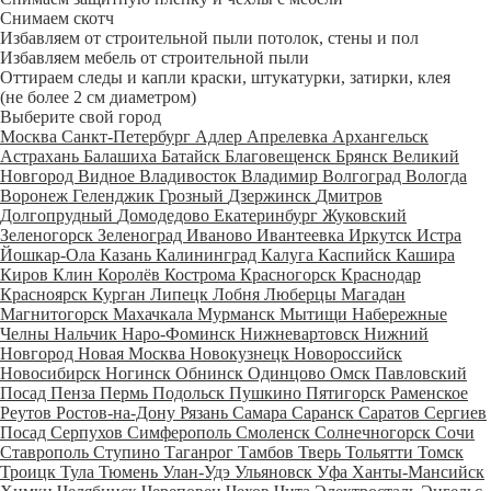
Снимаем скотч
Избавляем от строительной пыли потолок, стены и пол
Избавляем мебель от строительной пыли
Оттираем следы и капли краски, штукатурки, затирки, клея
(не более 2 см диаметром)
Выберите свой город
Москва
Санкт-Петербург
Адлер
Апрелевка
Архангельск
Астрахань
Балашиха
Батайск
Благовещенск
Брянск
Великий
Новгород
Видное
Владивосток
Владимир
Волгоград
Вологда
Воронеж
Геленджик
Грозный
Дзержинск
Дмитров
Долгопрудный
Домодедово
Екатеринбург
Жуковский
Зеленогорск
Зеленоград
Иваново
Ивантеевка
Иркутск
Истра
Йошкар-Ола
Казань
Калининград
Калуга
Каспийск
Кашира
Киров
Клин
Королёв
Кострома
Красногорск
Краснодар
Красноярск
Курган
Липецк
Лобня
Люберцы
Магадан
Магнитогорск
Махачкала
Мурманск
Мытищи
Набережные
Челны
Нальчик
Наро-Фоминск
Нижневартовск
Нижний
Новгород
Новая Москва
Новокузнецк
Новороссийск
Новосибирск
Ногинск
Обнинск
Одинцово
Омск
Павловский
Посад
Пенза
Пермь
Подольск
Пушкино
Пятигорск
Раменское
Реутов
Ростов-на-Дону
Рязань
Самара
Саранск
Саратов
Сергиев
Посад
Серпухов
Симферополь
Смоленск
Солнечногорск
Сочи
Ставрополь
Ступино
Таганрог
Тамбов
Тверь
Тольятти
Томск
Троицк
Тула
Тюмень
Улан-Удэ
Ульяновск
Уфа
Ханты-Мансийск