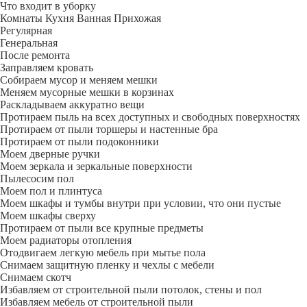
Что входит в уборку
Регу­лярная
Гене­ральная
После ремонта
Заправляем кровать
Собираем мусор и меняем мешки
Меняем мусорные мешки в корзинах
Раскладываем аккуратно вещи
Протираем пыль на всех доступных и свободных поверхностях
Протираем от пыли торшеры и настенные бра
Протираем от пыли подоконники
Моем дверные ручки
Моем зеркала и зеркальные поверхности
Пылесосим пол
Моем пол и плинтуса
Моем шкафы и тумбы внутри при условии, что они пустые
Моем шкафы сверху
Протираем от пыли все крупные предметы
Моем радиаторы отопления
Отодвигаем легкую мебель при мытье пола
Снимаем защитную пленку и чехлы с мебели
Снимаем скотч
Избавляем от строительной пыли потолок, стены и пол
Избавляем мебель от строительной пыли