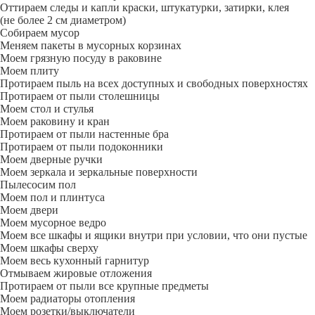
Оттираем следы и капли краски, штукатурки, затирки, клея
(не более 2 см диаметром)
Собираем мусор
Меняем пакеты в мусорных корзинах
Моем грязную посуду в раковине
Моем плиту
Протираем пыль на всех доступных и свободных поверхностях
Протираем от пыли столешницы
Моем стол и стулья
Моем раковину и кран
Протираем от пыли настенные бра
Протираем от пыли подоконники
Моем дверные ручки
Моем зеркала и зеркальные поверхности
Пылесосим пол
Моем пол и плинтуса
Моем двери
Моем мусорное ведро
Моем все шкафы и ящики внутри при условии, что они пустые
Моем шкафы сверху
Моем весь кухонный гарнитур
Отмываем жировые отложения
Протираем от пыли все крупные предметы
Моем радиаторы отопления
Моем розетки/выключатели