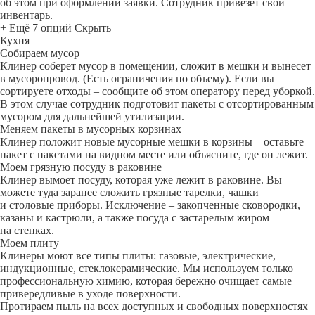
об этом при оформлении заявки. Сотрудник привезет свой
инвентарь.
+ Ещё 7 опций
Скрыть
Кухня
Собираем мусор
Клинер соберет мусор в помещении, сложит в мешки и вынесет
в мусоропровод. (Есть ограничения по объему). Если вы
сортируете отходы – сообщите об этом оператору перед уборкой.
В этом случае сотрудник подготовит пакеты с отсортированным
мусором для дальнейшей утилизации.
Меняем пакеты в мусорных корзинах
Клинер положит новые мусорные мешки в корзины – оставьте
пакет с пакетами на видном месте или объясните, где он лежит.
Моем грязную посуду в раковине
Клинер вымоет посуду, которая уже лежит в раковине. Вы
можете туда заранее сложить грязные тарелки, чашки
и столовые приборы. Исключение – закопченные сковородки,
казаны и кастрюли, а также посуда с застарелым жиром
на стенках.
Моем плиту
Клинеры моют все типы плиты: газовые, электрические,
индукционные, стеклокерамические. Мы используем только
профессиональную химию, которая бережно очищает самые
привередливые в уходе поверхности.
Протираем пыль на всех доступных и свободных поверхностях