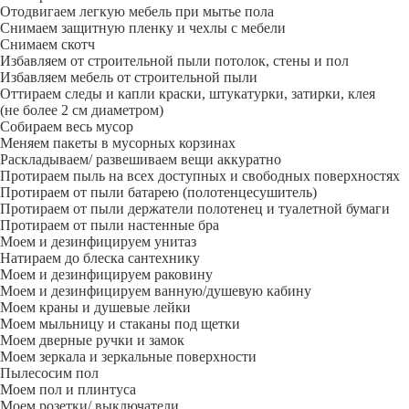
Отодвигаем легкую мебель при мытье пола
Снимаем защитную пленку и чехлы с мебели
Снимаем скотч
Избавляем от строительной пыли потолок, стены и пол
Избавляем мебель от строительной пыли
Оттираем следы и капли краски, штукатурки, затирки, клея
(не более 2 см диаметром)
Собираем весь мусор
Меняем пакеты в мусорных корзинах
Раскладываем/ развешиваем вещи аккуратно
Протираем пыль на всех доступных и свободных поверхностях
Протираем от пыли батарею (полотенцесушитель)
Протираем от пыли держатели полотенец и туалетной бумаги
Протираем от пыли настенные бра
Моем и дезинфицируем унитаз
Натираем до блеска сантехнику
Моем и дезинфицируем раковину
Моем и дезинфицируем ванную/душевую кабину
Моем краны и душевые лейки
Моем мыльницу и стаканы под щетки
Моем дверные ручки и замок
Моем зеркала и зеркальные поверхности
Пылесосим пол
Моем пол и плинтуса
Моем розетки/ выключатели