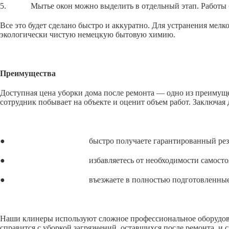
5. Мытье окон можно выделить в отдельный этап. Работы бли
Все это будет сделано быстро и аккуратно. Для устранения ме
экологически чистую немецкую бытовую химию.
Преимущества
Доступная цена уборки дома после ремонта — одно из преимущес
сотрудник побывает на объекте и оценит объем работ. Заключая
● быстро получаете гарантированный резул
● избавляетесь от необходимости самостоятельно
● въезжаете в полностью подготовленные п
Наши клинеры используют сложное профессиональное оборудова
справится с уборкой загрязнений, оставшихся после ремонта, и 