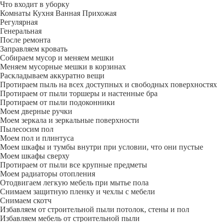
Что входит в уборку
Регу­лярная
Гене­ральная
После ремонта
Заправляем кровать
Собираем мусор и меняем мешки
Меняем мусорные мешки в корзинах
Раскладываем аккуратно вещи
Протираем пыль на всех доступных и свободных поверхностях
Протираем от пыли торшеры и настенные бра
Протираем от пыли подоконники
Моем дверные ручки
Моем зеркала и зеркальные поверхности
Пылесосим пол
Моем пол и плинтуса
Моем шкафы и тумбы внутри при условии, что они пустые
Моем шкафы сверху
Протираем от пыли все крупные предметы
Моем радиаторы отопления
Отодвигаем легкую мебель при мытье пола
Снимаем защитную пленку и чехлы с мебели
Снимаем скотч
Избавляем от строительной пыли потолок, стены и пол
Избавляем мебель от строительной пыли