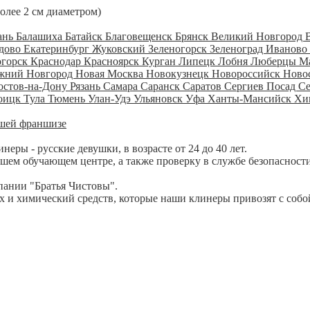
более 2 см диаметром)
ань
Балашиха
Батайск
Благовещенск
Брянск
Великий Новгород
дово
Екатеринбург
Жуковский
Зеленогорск
Зеленоград
Иваново
огорск
Краснодар
Красноярск
Курган
Липецк
Лобня
Люберцы
М
жний Новгород
Новая Москва
Новокузнецк
Новороссийск
Ново
остов-на-Дону
Рязань
Самара
Саранск
Саратов
Сергиев Посад
С
оицк
Тула
Тюмень
Улан-Удэ
Ульяновск
Уфа
Ханты-Мансийск
Хи
шей франшизе
ры - русские девушки, в возрасте от 24 до 40 лет.
шем обучающем центре, а также проверку в службе безопасности
пании "Братья Чистовы".
 и химический средств, которые наши клинеры привозят с собо