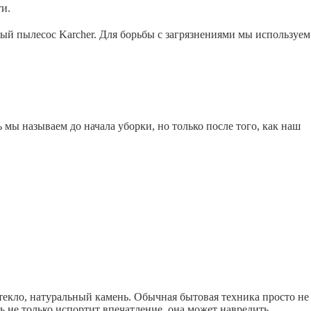
и.
ый пылесос Karcher. Для борьбы с загрязнениями мы используем
ы называем до начала уборки, но только после того, как наш
екло, натуральный камень. Обычная бытовая техника просто не
ль не только испортит впечатление, она может навредить