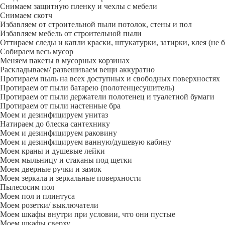
Снимаем защитную пленку и чехлы с мебели
Снимаем скотч
Избавляем от строительной пыли потолок, стены и пол
Избавляем мебель от строительной пыли
Оттираем следы и капли краски, штукатурки, затирки, клея (не 
Собираем весь мусор
Меняем пакеты в мусорных корзинах
Раскладываем/ развешиваем вещи аккуратно
Протираем пыль на всех доступных и свободных поверхностях
Протираем от пыли батарею (полотенцесушитель)
Протираем от пыли держатели полотенец и туалетной бумаги
Протираем от пыли настенные бра
Моем и дезинфицируем унитаз
Натираем до блеска сантехнику
Моем и дезинфицируем раковину
Моем и дезинфицируем ванную/душевую кабину
Моем краны и душевые лейки
Моем мыльницу и стаканы под щетки
Моем дверные ручки и замок
Моем зеркала и зеркальные поверхности
Пылесосим пол
Моем пол и плинтуса
Моем розетки/ выключатели
Моем шкафы внутри при условии, что они пустые
Моем шкафы сверху