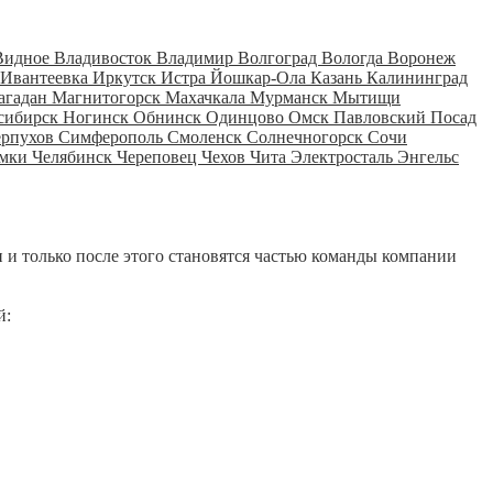
Видное
Владивосток
Владимир
Волгоград
Вологда
Воронеж
Ивантеевка
Иркутск
Истра
Йошкар-Ола
Казань
Калининград
агадан
Магнитогорск
Махачкала
Мурманск
Мытищи
сибирск
Ногинск
Обнинск
Одинцово
Омск
Павловский Посад
ерпухов
Симферополь
Смоленск
Солнечногорск
Сочи
мки
Челябинск
Череповец
Чехов
Чита
Электросталь
Энгельс
 и только после этого становятся частью команды компании
й: