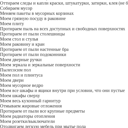
Оттираем следы и капли краски, штукатурки, затирки, клея (не 
Собираем мусор
Меняем пакеты в мусорных корзинах
Моем грязную посуду в раковине
Моем плиту
Протираем пыль на всех доступных и свободных поверхностях
Протираем от пыли столешницы
Моем стол и стулья
Моем раковину и кран
Протираем от пыли настенные бра
Протираем от пыли подоконники
Моем дверные ручки
Моем зеркала и зеркальные поверхности
Пылесосим пол
Моем пол и плинтуса
Моем двери
Моем мусорное ведро
Моем все шкафы и ящики внутри при условии, что они пустые
Моем шкафы сверху
Моем весь кухонный гарнитур
Отмываем жировые отложения
Протираем от пыли все крупные предметы
Моем радиаторы отопления
Моем розетки/выключатели
Отодвигаем легкую мебель при мытье пола