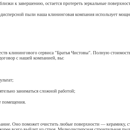
зки к завершению, остается протереть зеркальные поверхност
лкодисперсной пыли наша клининговая компания использует мощн
тв клинингового сервиса "Братья Чистовы". Полную стоимость м
 договор с нашей компанией, вы:
ьтат;
 заниматься сложной работой;
омещения.
ние. Оно поможет очистить любые поверхности — керамику, ст
скорее всего выйдет из строя. Мелкодисперсная строительная пы