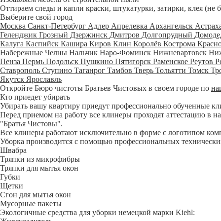
Оттираем следы и капли краски, штукатурки, затирки, клея (не 
Выберите свой город
Москва
Санкт-Петербург
Адлер
Апрелевка
Архангельск
Астрах
Геленджик
Грозный
Дзержинск
Дмитров
Долгопрудный
Домоде
Калуга
Каспийск
Кашира
Киров
Клин
Королёв
Кострома
Красн
Набережные Челны
Нальчик
Наро-Фоминск
Нижневартовск
Ни
Пенза
Пермь
Подольск
Пушкино
Пятигорск
Раменское
Реутов
Р
Ставрополь
Ступино
Таганрог
Тамбов
Тверь
Тольятти
Томск
Тр
Якутск
Ярославль
Откройте Бюро чистоты Братьев Чистовых в своем городе по
на
Кто приедет убирать
Убирать вашу квартиру приедут профессионально обученные клине
Перед приемом на работу все клинеры проходят аттестацию в на
"Братья Чистовы".
Все клинеры работают исключительно в форме с логотипом ком
Уборка производится с помощью профессиональных технических
Швабра
Тряпки из микрофибры
Тряпки для мытья окон
Губки
Щетки
Сгон для мытья окон
Мусорные пакеты
Экологичные средства для уборки немецкой марки Kiehl: