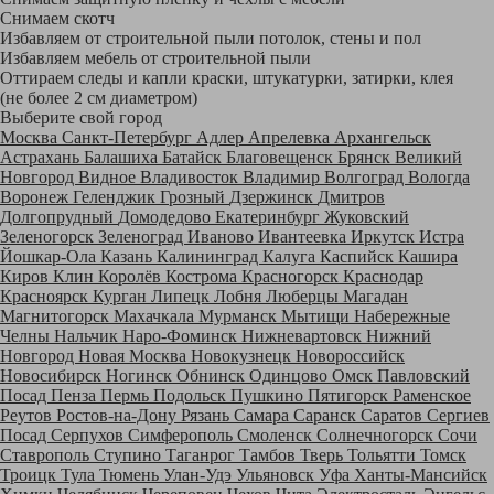
Снимаем скотч
Избавляем от строительной пыли потолок, стены и пол
Избавляем мебель от строительной пыли
Оттираем следы и капли краски, штукатурки, затирки, клея
(не более 2 см диаметром)
Выберите свой город
Москва
Санкт-Петербург
Адлер
Апрелевка
Архангельск
Астрахань
Балашиха
Батайск
Благовещенск
Брянск
Великий
Новгород
Видное
Владивосток
Владимир
Волгоград
Вологда
Воронеж
Геленджик
Грозный
Дзержинск
Дмитров
Долгопрудный
Домодедово
Екатеринбург
Жуковский
Зеленогорск
Зеленоград
Иваново
Ивантеевка
Иркутск
Истра
Йошкар-Ола
Казань
Калининград
Калуга
Каспийск
Кашира
Киров
Клин
Королёв
Кострома
Красногорск
Краснодар
Красноярск
Курган
Липецк
Лобня
Люберцы
Магадан
Магнитогорск
Махачкала
Мурманск
Мытищи
Набережные
Челны
Нальчик
Наро-Фоминск
Нижневартовск
Нижний
Новгород
Новая Москва
Новокузнецк
Новороссийск
Новосибирск
Ногинск
Обнинск
Одинцово
Омск
Павловский
Посад
Пенза
Пермь
Подольск
Пушкино
Пятигорск
Раменское
Реутов
Ростов-на-Дону
Рязань
Самара
Саранск
Саратов
Сергиев
Посад
Серпухов
Симферополь
Смоленск
Солнечногорск
Сочи
Ставрополь
Ступино
Таганрог
Тамбов
Тверь
Тольятти
Томск
Троицк
Тула
Тюмень
Улан-Удэ
Ульяновск
Уфа
Ханты-Мансийск