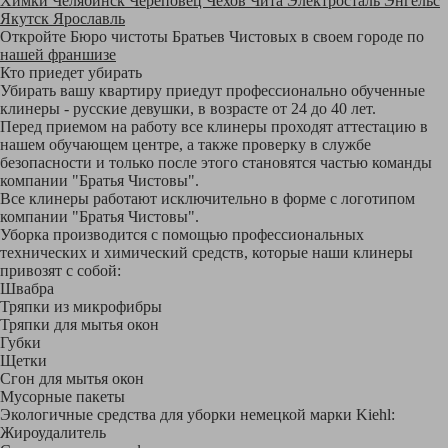
Химки
Челябинск
Череповец
Чехов
Чита
Электросталь
Энгельс
Якутск
Ярославль
Откройте Бюро чистоты Братьев Чистовых в своем городе по
нашей франшизе
Кто приедет убирать
Убирать вашу квартиру приедут профессионально обученные
клинеры - русские девушки, в возрасте от 24 до 40 лет.
Перед приемом на работу все клинеры проходят аттестацию в
нашем обучающем центре, а также проверку в службе
безопасности и только после этого становятся частью команды
компании "Братья Чистовы".
Все клинеры работают исключительно в форме с логотипом
компании "Братья Чистовы".
Уборка производится с помощью профессиональных
технических и химический средств, которые наши клинеры
привозят с собой:
Швабра
Тряпки из микрофибры
Тряпки для мытья окон
Губки
Щетки
Сгон для мытья окон
Мусорные пакеты
Экологичные средства для уборки немецкой марки Kiehl:
Жироудалитель