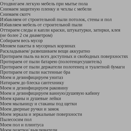
Отодвигаем легкую мебель при мытье пола
Снимаем защитную пленку и чехлы с мебели
Снимаем скотч
Избавляем от строительной пыли потолок, стены и пол
Избавляем мебель от строительной пыли
Оттираем следы и капли краски, штукатурки, затирки, клея
(не более 2 см диаметром)
Собираем весь мусор
Меняем пакеты в мусорных корзинах
Раскладываем/ развешиваем вещи аккуратно
Протираем пыль на всех доступных и свободных поверхностях
Протираем от пыли батарею (полотенцесушитель)
Протираем от пыли держатели полотенец и туалетной бумаги
Протираем от пыли настенные бра
Моем и дезинфицируем унитаз
Натираем до блеска сантехнику
Моем и дезинфицируем раковину
Моем и дезинфицируем ванную/душевую кабину
Моем краны и душевые лейки
Моем мыльницу и стаканы под щетки
Моем дверные ручки и замок
Моем зеркала и зеркальные поверхности
Пылесосим пол
Моем пол и плинтуса
Моем розетки/ выключатели