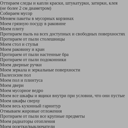
Оттираем следы и капли краски, штукатурки, затирки, клея
(не более 2 см диаметром)
Собираем мусор
Меняем пакеты в мусорных корзинах
Моем грязную посуду в раковине
Моем плиту
Протираем пыль на всех доступных и свободных поверхностях
Протираем от пыли столешницы
Моем стол и стулья
Моем раковину и кран
Протираем от пыли настенные бра
Протираем от пыли подоконники
Моем дверные ручки
Моем зеркала и зеркальные поверхности
Пылесосим пол
Моем пол и плинтуса
Моем двери
Моем мусорное ведро
Моем все шкафы и ящики внутри при условии, что они пустые
Моем шкафы сверху
Моем весь кухонный гарнитур
Отмываем жировые отложения
Протираем от пыли все крупные предметы
Моем радиаторы отопления
Моем розетки/выключатели