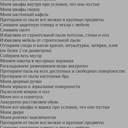
Моем шкафы внутри при условии, что они пустые
Моем шкафы сверху
Моем настенный кафель
Протираем от пыли все мелкие и крупные предметы
Снимаем защитную пленку и чехлы с мебели
Снимаем скотч
Избавляем от строительной пыли потолок, стены и пол
Избавляем мебель от строительной пыли
Оттираем следы и капли краски, штукатурки, затирки, клея
(не более 2 см диаметром)
Собираем весь мусор
Меняем пакеты в мусорных корзинах
Раскладываем/ развешиваем вещи аккуратно
Протираем пыль на всех доступных и свободных поверхностях
Протираем от пыли настенные бра
Моем дверные ручки
Моем зеркала и зеркальные поверхности
Пылесосим коврик и пол
Моем пол и плинтуса
Аккуратно расставляем обувь
Моем все шкафы и ящики при условии, что они пустые
Моем двери
Моем розетки/ выключатели
Протираем от пыли все мелкие и крупные предметы
Снимаем защитную пленку и чехлы с мебели