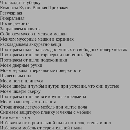
Что входит в уборку
Регу­лярная
Гене­ральная
После ремонта
Заправляем кровать
Собираем мусор и меняем мешки
Меняем мусорные мешки в корзинах
Раскладываем аккуратно вещи
Протираем пыль на всех доступных и свободных поверхностях
Протираем от пыли торшеры и настенные бра
Протираем от пыли подоконники
Моем дверные ручки
Моем зеркала и зеркальные поверхности
Пылесосим пол
Моем пол и плинтуса
Моем шкафы и тумбы внутри при условии, что они пустые
Моем шкафы сверху
Протираем от пыли все крупные предметы
Моем радиаторы отопления
Отодвигаем легкую мебель при мытье пола
Снимаем защитную пленку и чехлы с мебели
Снимаем скотч
Избавляем от строительной пыли потолок, стены и пол
Избавляем мебель от строительной пыли