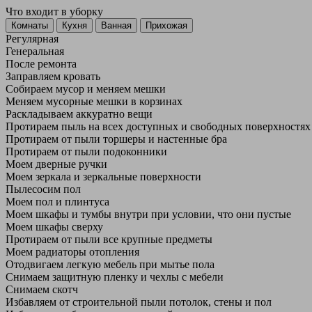
Что входит в уборку
Регу­лярная
Гене­ральная
После ремонта
Заправляем кровать
Собираем мусор и меняем мешки
Меняем мусорные мешки в корзинах
Раскладываем аккуратно вещи
Протираем пыль на всех доступных и свободных поверхностях
Протираем от пыли торшеры и настенные бра
Протираем от пыли подоконники
Моем дверные ручки
Моем зеркала и зеркальные поверхности
Пылесосим пол
Моем пол и плинтуса
Моем шкафы и тумбы внутри при условии, что они пустые
Моем шкафы сверху
Протираем от пыли все крупные предметы
Моем радиаторы отопления
Отодвигаем легкую мебель при мытье пола
Снимаем защитную пленку и чехлы с мебели
Снимаем скотч
Избавляем от строительной пыли потолок, стены и пол