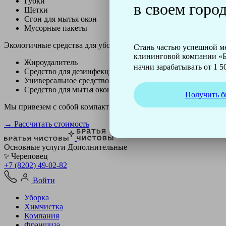
Губки
в своем город
Щетки
Сгон для мытья окон
Мусорные пакеты
Экологичные средства для уборки немецкой марки Kiehl:
Стань частью успешной 
клининговой компании «Б
Жироудалитель
начни зарабатывать от 1 50
Средство для дезинфекции
Универсальное средство
Средство для мытья окон
Получить б
Мы привезем с собой компактный профессиональный пылесос ф
→ Рассчитать стоимость
Основные услуги
Дополнительные
Череповец
+7 (8202) 49-02-82
Войти
Уборка
Химчистка
Компания
Франшиза