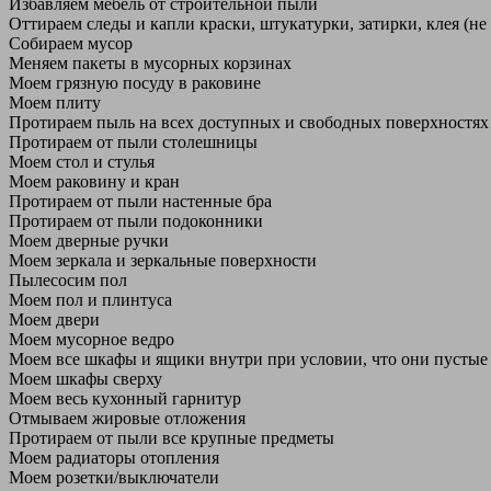
Избавляем мебель от строительной пыли
Оттираем следы и капли краски, штукатурки, затирки, клея (не
Собираем мусор
Меняем пакеты в мусорных корзинах
Моем грязную посуду в раковине
Моем плиту
Протираем пыль на всех доступных и свободных поверхностях
Протираем от пыли столешницы
Моем стол и стулья
Моем раковину и кран
Протираем от пыли настенные бра
Протираем от пыли подоконники
Моем дверные ручки
Моем зеркала и зеркальные поверхности
Пылесосим пол
Моем пол и плинтуса
Моем двери
Моем мусорное ведро
Моем все шкафы и ящики внутри при условии, что они пустые
Моем шкафы сверху
Моем весь кухонный гарнитур
Отмываем жировые отложения
Протираем от пыли все крупные предметы
Моем радиаторы отопления
Моем розетки/выключатели