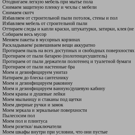
Отодвигаем легкую мебель при мытье пола
Снимаем защитную пленку и чехлы с мебели
Снимаем скотч
Избавляем от строительной пыли потолок, стены и пол
Избавляем мебель от строительной пыли
Оттираем следы и капли краски, штукатурки, затирки, клея (не
Собираем весь мусор
Меняем пакеты в мусорных корзинах
Раскладываем/ развешиваем вещи аккуратно
Протираем пыль на всех доступных и свободных поверхностях
Протираем от пыли батарею (полотенцесушитель)
Протираем от пыли держатели полотенец и туалетной бумаги
Протираем от пыли настенные бра
Моем и дезинфицируем унитаз
Натираем до блеска сантехнику
Моем и дезинфицируем раковину
Моем и дезинфицируем ванную/душевую кабину
Моем краны и душевые лейки
Моем мыльницу и стаканы под щетки
Моем дверные ручки и замок
Моем зеркала и зеркальные поверхности
Пылесосим пол
Моем пол и плинтуса
Моем розетки/ выключатели
Моем шкафы внутри при условии, что они пустые