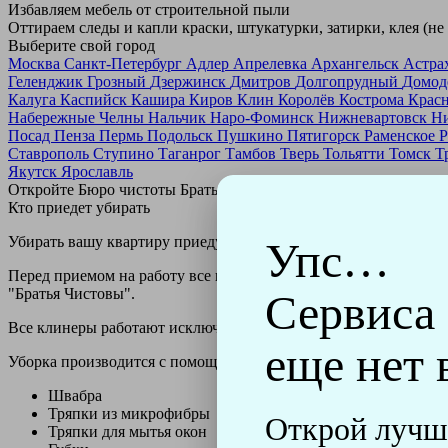
Избавляем мебель от строительной пыли
Оттираем следы и капли краски, штукатурки, затирки, клея (не
Выберите свой город
Москва
Санкт-Петербург
Адлер
Апрелевка
Архангельск
Астра
Геленджик
Грозный
Дзержинск
Дмитров
Долгопрудный
Домод
Калуга
Каспийск
Кашира
Киров
Клин
Королёв
Кострома
Крас
Набережные Челны
Нальчик
Наро-Фоминск
Нижневартовск
Н
Посад
Пенза
Пермь
Подольск
Пушкино
Пятигорск
Раменское
Р
Ставрополь
Ступино
Таганрог
Тамбов
Тверь
Тольятти
Томск
Т
Якутск
Ярославль
Откройте Бюро чистоты Братьев Чистовых в своем городе по
н
Кто приедет убирать
Убирать вашу квартиру приедут профессионально обученные клин
Упс…
Перед приемом на работу все клинеры проходят аттестацию в н
"Братья Чистовы".
Сервиса
Все клинеры работают исключительно в форме с логотипом ко
еще нет 
Уборка производится с помощью профессиональных технически
Швабра
Тряпки из микрофибры
Открой лучш
Тряпки для мытья окон