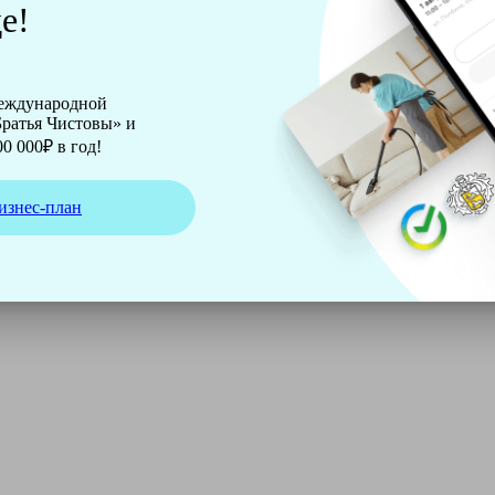
е!
международной
ратья Чистовы» и
0 000₽ в год!
изнес-план
ирмы Soteco, а также утюг, ведро, парогенератор, аппарат д