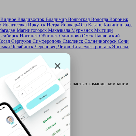
д
Видное
Владивосток
Владимир
Волгоград
Вологда
Воронеж
о
Ивантеевка
Иркутск
Истра
Йошкар-Ола
Казань
Калининград
Магадан
Магнитогорск
Махачкала
Мурманск
Мытищи
осибирск
Ногинск
Обнинск
Одинцово
Омск
Павловский
Посад
Серпухов
Симферополь
Смоленск
Солнечногорск
Сочи
имки
Челябинск
Череповец
Чехов
Чита
Электросталь
Энгельс
и и только после этого становятся частью команды компании
ой: