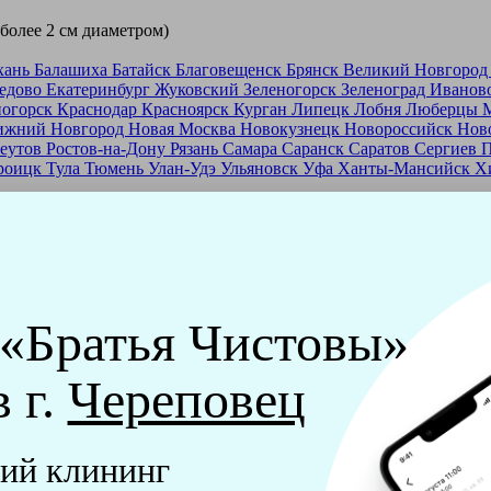
 более 2 см диаметром)
хань
Балашиха
Батайск
Благовещенск
Брянск
Великий Новгоро
едово
Екатеринбург
Жуковский
Зеленогорск
Зеленоград
Иванов
ногорск
Краснодар
Красноярск
Курган
Липецк
Лобня
Люберцы
ижний Новгород
Новая Москва
Новокузнецк
Новороссийск
Нов
еутов
Ростов-на-Дону
Рязань
Самара
Саранск
Саратов
Сергиев 
роицк
Тула
Тюмень
Улан-Удэ
Ульяновск
Уфа
Ханты-Мансийск
Х
ашей франшизе
еры - русские девушки, в возрасте от 24 до 40 лет.
ашем обучающем центре, а также проверку в службе безопасност
 «Братья Чистовы»
мпании "Братья Чистовы".
в г.
Череповец
х и химический средств, которые наши клинеры привозят с соб
ий клининг