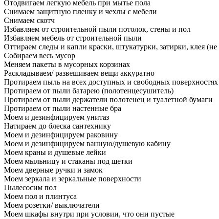
Отодвигаем легкую мебель при мытье пола
Снимаем защитную пленку и чехлы с мебели
Снимаем скотч
Избавляем от строительной пыли потолок, стены и пол
Избавляем мебель от строительной пыли
Оттираем следы и капли краски, штукатурки, затирки, клея (не
Собираем весь мусор
Меняем пакеты в мусорных корзинах
Раскладываем/ развешиваем вещи аккуратно
Протираем пыль на всех доступных и свободных поверхностях
Протираем от пыли батарею (полотенцесушитель)
Протираем от пыли держатели полотенец и туалетной бумаги
Протираем от пыли настенные бра
Моем и дезинфицируем унитаз
Натираем до блеска сантехнику
Моем и дезинфицируем раковину
Моем и дезинфицируем ванную/душевую кабину
Моем краны и душевые лейки
Моем мыльницу и стаканы под щетки
Моем дверные ручки и замок
Моем зеркала и зеркальные поверхности
Пылесосим пол
Моем пол и плинтуса
Моем розетки/ выключатели
Моем шкафы внутри при условии, что они пустые