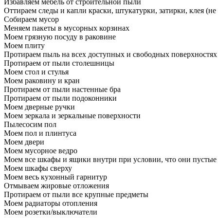
Избавляем мебель от строительной пыли
Оттираем следы и капли краски, штукатурки, затирки, клея (не
Собираем мусор
Меняем пакеты в мусорных корзинах
Моем грязную посуду в раковине
Моем плиту
Протираем пыль на всех доступных и свободных поверхностях
Протираем от пыли столешницы
Моем стол и стулья
Моем раковину и кран
Протираем от пыли настенные бра
Протираем от пыли подоконники
Моем дверные ручки
Моем зеркала и зеркальные поверхности
Пылесосим пол
Моем пол и плинтуса
Моем двери
Моем мусорное ведро
Моем все шкафы и ящики внутри при условии, что они пустые
Моем шкафы сверху
Моем весь кухонный гарнитур
Отмываем жировые отложения
Протираем от пыли все крупные предметы
Моем радиаторы отопления
Моем розетки/выключатели