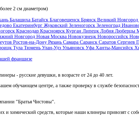
 более 2 см диаметром)
хань
Балашиха
Батайск
Благовещенск
Брянск
Великий Новгоро
едово
Екатеринбург
Жуковский
Зеленогорск
Зеленоград
Иванов
ногорск
Краснодар
Красноярск
Курган
Липецк
Лобня
Люберцы
ижний Новгород
Новая Москва
Новокузнецк
Новороссийск
Нов
еутов
Ростов-на-Дону
Рязань
Самара
Саранск
Саратов
Сергиев 
роицк
Тула
Тюмень
Улан-Удэ
Ульяновск
Уфа
Ханты-Мансийск
Х
ашей франшизе
еры - русские девушки, в возрасте от 24 до 40 лет.
ашем обучающем центре, а также проверку в службе безопасност
мпании "Братья Чистовы".
х и химический средств, которые наши клинеры привозят с соб