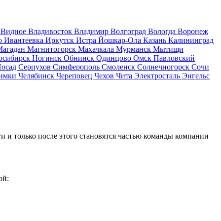
д
Видное
Владивосток
Владимир
Волгоград
Вологда
Воронеж
о
Ивантеевка
Иркутск
Истра
Йошкар-Ола
Казань
Калининград
Магадан
Магнитогорск
Махачкала
Мурманск
Мытищи
осибирск
Ногинск
Обнинск
Одинцово
Омск
Павловский
Посад
Серпухов
Симферополь
Смоленск
Солнечногорск
Сочи
имки
Челябинск
Череповец
Чехов
Чита
Электросталь
Энгельс
и и только после этого становятся частью команды компании
ой: