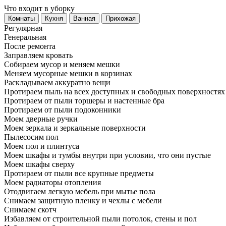
Что входит в уборку
Регу­лярная
Гене­ральная
После ремонта
Заправляем кровать
Собираем мусор и меняем мешки
Меняем мусорные мешки в корзинах
Раскладываем аккуратно вещи
Протираем пыль на всех доступных и свободных поверхностях
Протираем от пыли торшеры и настенные бра
Протираем от пыли подоконники
Моем дверные ручки
Моем зеркала и зеркальные поверхности
Пылесосим пол
Моем пол и плинтуса
Моем шкафы и тумбы внутри при условии, что они пустые
Моем шкафы сверху
Протираем от пыли все крупные предметы
Моем радиаторы отопления
Отодвигаем легкую мебель при мытье пола
Снимаем защитную пленку и чехлы с мебели
Снимаем скотч
Избавляем от строительной пыли потолок, стены и пол