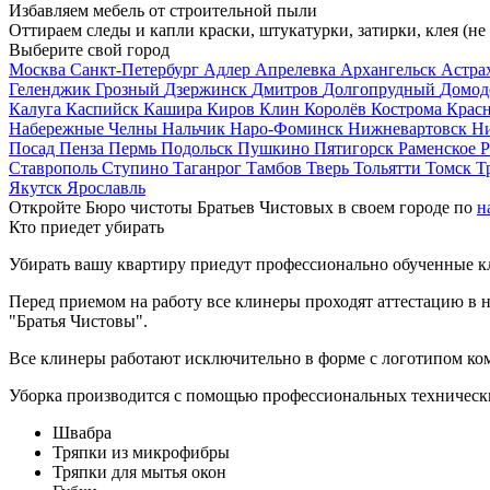
Избавляем мебель от строительной пыли
Оттираем следы и капли краски, штукатурки, затирки, клея (не
Выберите свой город
Москва
Санкт-Петербург
Адлер
Апрелевка
Архангельск
Астра
Геленджик
Грозный
Дзержинск
Дмитров
Долгопрудный
Домод
Калуга
Каспийск
Кашира
Киров
Клин
Королёв
Кострома
Крас
Набережные Челны
Нальчик
Наро-Фоминск
Нижневартовск
Н
Посад
Пенза
Пермь
Подольск
Пушкино
Пятигорск
Раменское
Р
Ставрополь
Ступино
Таганрог
Тамбов
Тверь
Тольятти
Томск
Т
Якутск
Ярославль
Откройте Бюро чистоты Братьев Чистовых в своем городе по
н
Кто приедет убирать
Убирать вашу квартиру приедут профессионально обученные клин
Перед приемом на работу все клинеры проходят аттестацию в н
"Братья Чистовы".
Все клинеры работают исключительно в форме с логотипом ко
Уборка производится с помощью профессиональных технически
Швабра
Тряпки из микрофибры
Тряпки для мытья окон