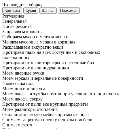
Что входит в уборку
Регу­лярная
Гене­ральная
После ремонта
Заправляем кровать
Собираем мусор и меняем мешки
Меняем мусорные мешки в корзинах
Раскладываем аккуратно вещи
Протираем пыль на всех доступных и свободных
поверхностях
Протираем от пыли торшеры и настенные бра
Протираем от пыли подоконники
Моем дверные ручки
Моем зеркала и зеркальные поверхности
Пылесосим пол
Моем пол и плинтуса
Моем шкафы и тумбы внутри при условии, что они пустые
Моем шкафы сверху
Протираем от пыли все крупные предметы
Моем радиаторы отопления
Отодвигаем легкую мебель при мытье пола
Снимаем защитную пленку и чехлы с мебели
Снимаем скотч