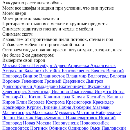
Аккуратно расставляем обувь
Моем все шкафы и ящики при условии, что они пустые
Моем двери
Моем розетки/ выключатели
Протираем от пыли все мелкие и крупные предметы
Снимаем защитную пленку и чехлы с мебели
Снимаем скотч
Избавляем от строительной пыли потолок, стены и пол
Избавляем мебель от строительной пыли
Оттираем следы и капли краски, штукатурки, затирки, клея
(не более 2 см диаметром)
Выберите свой город
Москва
Санкт-Петербург
Адлер
Апрелевка
Архангельск
Астрахань
Балашиха
Батайск
Благовещенск
Брянск
Великий
Новгород
Видное
Владивосток
Владимир
Волгоград
Вологда
Воронеж
Геленджик
Грозный
Дзержинск
Дмитров
Долгопрудный
Домодедово
Екатеринбург
Жуковский
Зеленогорск
Зеленоград
Иваново
Ивантеевка
Иркутск
Истра
Йошкар-Ола
Казань
Калининград
Калуга
Каспийск
Кашира
Киров
Клин
Королёв
Кострома
Красногорск
Краснодар
Красноярск
Курган
Липецк
Лобня
Люберцы
Магадан
Магнитогорск
Махачкала
Мурманск
Мытищи
Набережные
Челны
Нальчик
Наро-Фоминск
Нижневартовск
Нижний
Новгород
Новая Москва
Новокузнецк
Новороссийск
Новосибирск
Ногинск
Обнинск
Одинцово
Омск
Павловский