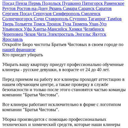
Посад
Пенза
Пермь
Подольск
Пушкино
Пятигорск
Раменское
Реутов
Ростов-на-Дону
Рязань
Самара
Саранск
Саратов
Сергиев Посад
Серпухов
Симферополь
Смоленск
Солнечногорск
Сочи
Ставрополь
Ступино
Таганрог
Тамбов
Тверь
Тольятти
Томск
Троицк
Тула
Тюмень
Улан-Удэ
Ульяновск
Уфа
Ханты-Мансийск
Химки
Челябинск
Череповец
Чехов
Чита
Электросталь
Энгельс
Якутск
Ярославль
Откройте Бюро чистоты Братьев Чистовых в своем городе по
нашей франшизе
Кто приедет убирать
Убирать вашу квартиру приедут профессионально обученные
клинеры - русские девушки, в возрасте от 24 до 40 лет.
Перед приемом на работу все клинеры проходят аттестацию в
нашем обучающем центре, а также проверку в службе
безопасности и только после этого становятся частью команды
компании "Братья Чистовы".
Все клинеры работают исключительно в форме с логотипом
компании "Братья Чистовы".
Уборка производится с помощью профессиональных
технических и химический средств, которые наши клинеры