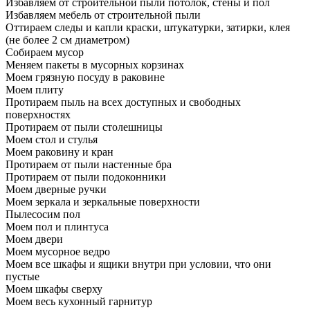
Избавляем от строительной пыли потолок, стены и пол
Избавляем мебель от строительной пыли
Оттираем следы и капли краски, штукатурки, затирки, клея
(не более 2 см диаметром)
Собираем мусор
Меняем пакеты в мусорных корзинах
Моем грязную посуду в раковине
Моем плиту
Протираем пыль на всех доступных и свободных
поверхностях
Протираем от пыли столешницы
Моем стол и стулья
Моем раковину и кран
Протираем от пыли настенные бра
Протираем от пыли подоконники
Моем дверные ручки
Моем зеркала и зеркальные поверхности
Пылесосим пол
Моем пол и плинтуса
Моем двери
Моем мусорное ведро
Моем все шкафы и ящики внутри при условии, что они
пустые
Моем шкафы сверху
Моем весь кухонный гарнитур