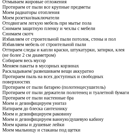
Отмываем жировые отложения
Протираем от пыли все крупные предметы
Моем радиаторы отопления
Моем розетки/выключатели
Отодвигаем легкую мебель при мытье пола
Снимаем защитную пленку и чехлы с мебели
Снимаем скотч
Избавляем от строительной пыли потолок, стены и пол
Избавляем мебель от строительной пыли
Оттираем следы и капли краски, штукатурки, затирки, клея
(не более 2 см диаметром)
Собираем весь мусор
Меняем пакеты в мусорных корзинах
Раскладываем/ развешиваем вещи аккуратно
Протираем пыль на всех доступных и свободных
поверхностях
Протираем от пыли батарею (полотенцесушитель)
Протираем от пыли держатели полотенец и туалетной бумаги
Протираем от пыли настенные бра
Моем и дезинфицируем унитаз
Натираем до блеска сантехнику
Моем и дезинфицируем раковину
Моем и дезинфицируем ванную/душевую кабину
Моем краны и душевые лейки
Моем мыльницу и стаканы под щетки