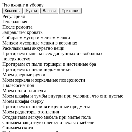
Что входит в уборку
Регу­лярная
Гене­ральная
После ремонта
Заправляем кровать
Собираем мусор и меняем мешки
Меняем мусорные мешки в корзинах
Раскладываем аккуратно вещи
Протираем пыль на всех доступных и свободных
поверхностях
Протираем от пыли торшеры и настенные бра
Протираем от пыли подоконники
Моем дверные ручки
Моем зеркала и зеркальные поверхности
Пылесосим пол
Моем пол и плинтуса
Моем шкафы и тумбы внутри при условии, что они пустые
Моем шкафы сверху
Протираем от пыли все крупные предметы
Моем радиаторы отопления
Отодвигаем легкую мебель при мытье пола
Снимаем защитную пленку и чехлы с мебели
Снимаем скотч