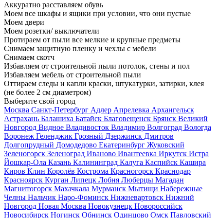
Аккуратно расставляем обувь
Моем все шкафы и ящики при условии, что они пустые
Моем двери
Моем розетки/ выключатели
Протираем от пыли все мелкие и крупные предметы
Снимаем защитную пленку и чехлы с мебели
Снимаем скотч
Избавляем от строительной пыли потолок, стены и пол
Избавляем мебель от строительной пыли
Оттираем следы и капли краски, штукатурки, затирки, клея
(не более 2 см диаметром)
Выберите свой город
Москва
Санкт-Петербург
Адлер
Апрелевка
Архангельск
Астрахань
Балашиха
Батайск
Благовещенск
Брянск
Великий
Новгород
Видное
Владивосток
Владимир
Волгоград
Вологда
Воронеж
Геленджик
Грозный
Дзержинск
Дмитров
Долгопрудный
Домодедово
Екатеринбург
Жуковский
Зеленогорск
Зеленоград
Иваново
Ивантеевка
Иркутск
Истра
Йошкар-Ола
Казань
Калининград
Калуга
Каспийск
Кашира
Киров
Клин
Королёв
Кострома
Красногорск
Краснодар
Красноярск
Курган
Липецк
Лобня
Люберцы
Магадан
Магнитогорск
Махачкала
Мурманск
Мытищи
Набережные
Челны
Нальчик
Наро-Фоминск
Нижневартовск
Нижний
Новгород
Новая Москва
Новокузнецк
Новороссийск
Новосибирск
Ногинск
Обнинск
Одинцово
Омск
Павловский