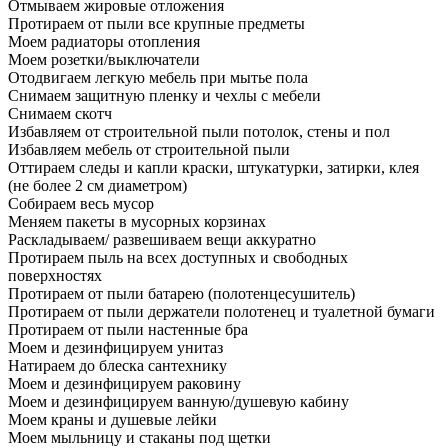
Отмываем жировые отложения
Протираем от пыли все крупные предметы
Моем радиаторы отопления
Моем розетки/выключатели
Отодвигаем легкую мебель при мытье пола
Снимаем защитную пленку и чехлы с мебели
Снимаем скотч
Избавляем от строительной пыли потолок, стены и пол
Избавляем мебель от строительной пыли
Оттираем следы и капли краски, штукатурки, затирки, клея
(не более 2 см диаметром)
Собираем весь мусор
Меняем пакеты в мусорных корзинах
Раскладываем/ развешиваем вещи аккуратно
Протираем пыль на всех доступных и свободных
поверхностях
Протираем от пыли батарею (полотенцесушитель)
Протираем от пыли держатели полотенец и туалетной бумаги
Протираем от пыли настенные бра
Моем и дезинфицируем унитаз
Натираем до блеска сантехнику
Моем и дезинфицируем раковину
Моем и дезинфицируем ванную/душевую кабину
Моем краны и душевые лейки
Моем мыльницу и стаканы под щетки