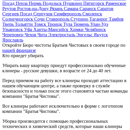
Посад
Пенза
Пермь
Подольск
Пушкино
Пятигорск
Раменское
Реутов
Ростов-на-Дону
Рязань
Самара
Саранск
Саратов
Сергиев Посад
Серпухов
Симферополь
Смоленск
Солнечногорск
Сочи
Ставрополь
Ступино
Таганрог
Тамбов
Тверь
Тольятти
Томск
Троицк
Тула
Тюмень
Улан-Удэ
Ульяновск
Уфа
Ханты-Мансийск
Химки
Челябинск
Череповец
Чехов
Чита
Электросталь
Энгельс
Якутск
Ярославль
Откройте Бюро чистоты Братьев Чистовых в своем городе по
нашей франшизе
Кто приедет убирать
Убирать вашу квартиру приедут профессионально обученные
клинеры - русские девушки, в возрасте от 24 до 40 лет.
Перед приемом на работу все клинеры проходят аттестацию в
нашем обучающем центре, а также проверку в службе
безопасности и только после этого становятся частью команды
компании "Братья Чистовы".
Все клинеры работают исключительно в форме с логотипом
компании "Братья Чистовы".
Уборка производится с помощью профессиональных
технических и химический средств, которые наши клинеры