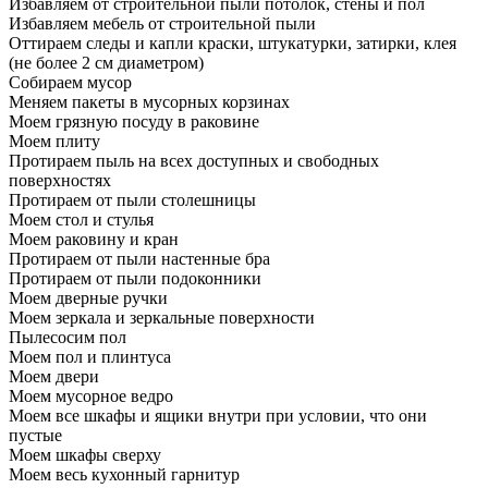
Избавляем от строительной пыли потолок, стены и пол
Избавляем мебель от строительной пыли
Оттираем следы и капли краски, штукатурки, затирки, клея
(не более 2 см диаметром)
Собираем мусор
Меняем пакеты в мусорных корзинах
Моем грязную посуду в раковине
Моем плиту
Протираем пыль на всех доступных и свободных
поверхностях
Протираем от пыли столешницы
Моем стол и стулья
Моем раковину и кран
Протираем от пыли настенные бра
Протираем от пыли подоконники
Моем дверные ручки
Моем зеркала и зеркальные поверхности
Пылесосим пол
Моем пол и плинтуса
Моем двери
Моем мусорное ведро
Моем все шкафы и ящики внутри при условии, что они
пустые
Моем шкафы сверху
Моем весь кухонный гарнитур