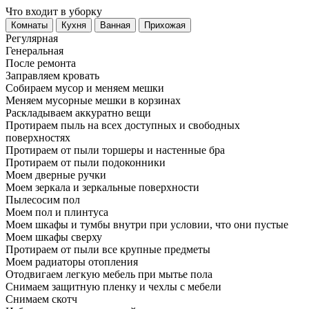
Что входит в уборку
Регу­лярная
Гене­ральная
После ремонта
Заправляем кровать
Собираем мусор и меняем мешки
Меняем мусорные мешки в корзинах
Раскладываем аккуратно вещи
Протираем пыль на всех доступных и свободных
поверхностях
Протираем от пыли торшеры и настенные бра
Протираем от пыли подоконники
Моем дверные ручки
Моем зеркала и зеркальные поверхности
Пылесосим пол
Моем пол и плинтуса
Моем шкафы и тумбы внутри при условии, что они пустые
Моем шкафы сверху
Протираем от пыли все крупные предметы
Моем радиаторы отопления
Отодвигаем легкую мебель при мытье пола
Снимаем защитную пленку и чехлы с мебели
Снимаем скотч