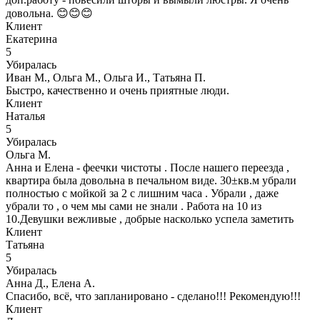
довольна. 😊😊😊
Клиент
Екатерина
5
Убиралась
Иван М., Ольга М., Ольга И., Татьяна П.
Быстро, качественно и очень приятные люди.
Клиент
Наталья
5
Убиралась
Ольга М.
Анна и Елена - феечки чистоты . После нашего переезда ,
квартира была довольна в печальном виде. 30±кв.м убрали
полностью с мойкой за 2 с лишним часа . Убрали , даже
убрали то , о чем мы сами не знали . Работа на 10 из
10.Девушки вежливые , добрые насколько успела заметить
Клиент
Татьяна
5
Убиралась
Анна Д., Елена А.
Спасибо, всё, что запланировано - сделано!!! Рекомендую!!!
Клиент