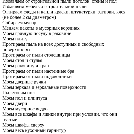
Избавляем от строительной пыли потолок, стены и пол
Избавляем мебель от строительной пыли
Оттираем следы и капли краски, штукатурки, затирки, клея
(не более 2 см диаметром)
Собираем мусор
Меняем пакеты в мусорных корзинах
Моем грязную посуду в раковине
Моем плиту
Протираем пыль на всех доступных и свободных
поверхностях
Протираем от пыли столешницы
Моем стол и стулья
Моем раковину и кран
Протираем от пыли настенные бра
Протираем от пыли подоконники
Моем дверные ручки
Моем зеркала и зеркальные поверхности
Пылесосим пол
Моем пол и плинтуса
Моем двери
Моем мусорное ведро
Моем все шкафы и ящики внутри при условии, что они
пустые
Моем шкафы сверху
Моем весь кухонный гарнитур