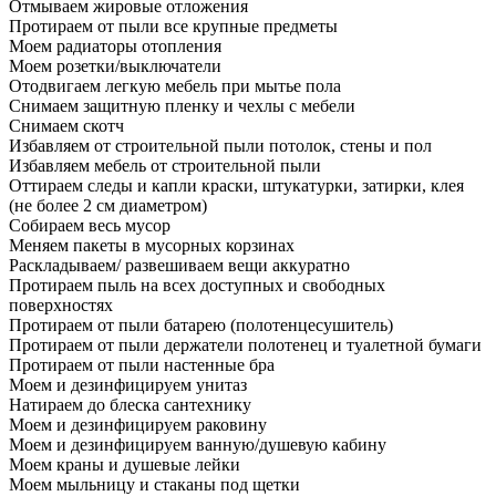
Отмываем жировые отложения
Протираем от пыли все крупные предметы
Моем радиаторы отопления
Моем розетки/выключатели
Отодвигаем легкую мебель при мытье пола
Снимаем защитную пленку и чехлы с мебели
Снимаем скотч
Избавляем от строительной пыли потолок, стены и пол
Избавляем мебель от строительной пыли
Оттираем следы и капли краски, штукатурки, затирки, клея
(не более 2 см диаметром)
Собираем весь мусор
Меняем пакеты в мусорных корзинах
Раскладываем/ развешиваем вещи аккуратно
Протираем пыль на всех доступных и свободных
поверхностях
Протираем от пыли батарею (полотенцесушитель)
Протираем от пыли держатели полотенец и туалетной бумаги
Протираем от пыли настенные бра
Моем и дезинфицируем унитаз
Натираем до блеска сантехнику
Моем и дезинфицируем раковину
Моем и дезинфицируем ванную/душевую кабину
Моем краны и душевые лейки
Моем мыльницу и стаканы под щетки