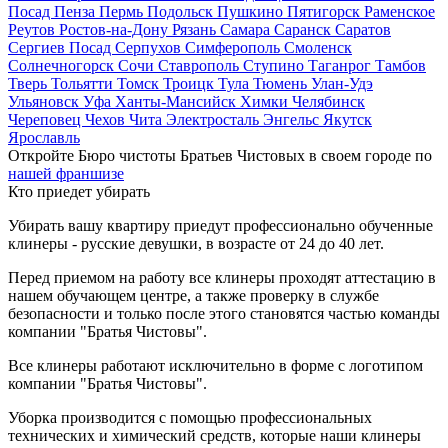
Посад
Пенза
Пермь
Подольск
Пушкино
Пятигорск
Раменское
Реутов
Ростов-на-Дону
Рязань
Самара
Саранск
Саратов
Сергиев Посад
Серпухов
Симферополь
Смоленск
Солнечногорск
Сочи
Ставрополь
Ступино
Таганрог
Тамбов
Тверь
Тольятти
Томск
Троицк
Тула
Тюмень
Улан-Удэ
Ульяновск
Уфа
Ханты-Мансийск
Химки
Челябинск
Череповец
Чехов
Чита
Электросталь
Энгельс
Якутск
Ярославль
Откройте Бюро чистоты Братьев Чистовых в своем городе по
нашей франшизе
Кто приедет убирать
Убирать вашу квартиру приедут профессионально обученные
клинеры - русские девушки, в возрасте от 24 до 40 лет.
Перед приемом на работу все клинеры проходят аттестацию в
нашем обучающем центре, а также проверку в службе
безопасности и только после этого становятся частью команды
компании "Братья Чистовы".
Все клинеры работают исключительно в форме с логотипом
компании "Братья Чистовы".
Уборка производится с помощью профессиональных
технических и химический средств, которые наши клинеры