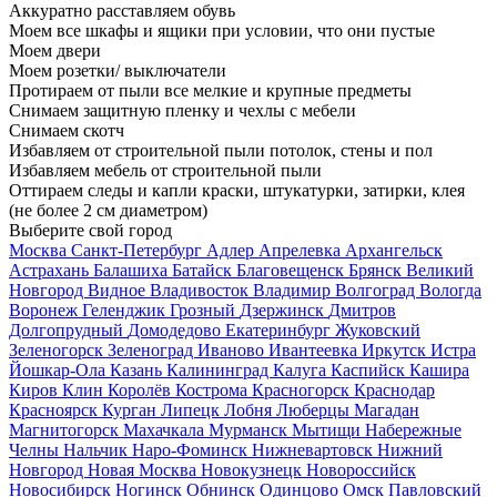
Аккуратно расставляем обувь
Моем все шкафы и ящики при условии, что они пустые
Моем двери
Моем розетки/ выключатели
Протираем от пыли все мелкие и крупные предметы
Снимаем защитную пленку и чехлы с мебели
Снимаем скотч
Избавляем от строительной пыли потолок, стены и пол
Избавляем мебель от строительной пыли
Оттираем следы и капли краски, штукатурки, затирки, клея
(не более 2 см диаметром)
Выберите свой город
Москва
Санкт-Петербург
Адлер
Апрелевка
Архангельск
Астрахань
Балашиха
Батайск
Благовещенск
Брянск
Великий
Новгород
Видное
Владивосток
Владимир
Волгоград
Вологда
Воронеж
Геленджик
Грозный
Дзержинск
Дмитров
Долгопрудный
Домодедово
Екатеринбург
Жуковский
Зеленогорск
Зеленоград
Иваново
Ивантеевка
Иркутск
Истра
Йошкар-Ола
Казань
Калининград
Калуга
Каспийск
Кашира
Киров
Клин
Королёв
Кострома
Красногорск
Краснодар
Красноярск
Курган
Липецк
Лобня
Люберцы
Магадан
Магнитогорск
Махачкала
Мурманск
Мытищи
Набережные
Челны
Нальчик
Наро-Фоминск
Нижневартовск
Нижний
Новгород
Новая Москва
Новокузнецк
Новороссийск
Новосибирск
Ногинск
Обнинск
Одинцово
Омск
Павловский