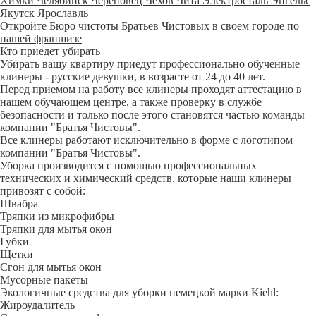
Химки
Челябинск
Череповец
Чехов
Чита
Электросталь
Энгельс
Якутск
Ярославль
Откройте Бюро чистоты Братьев Чистовых в своем городе по
нашей франшизе
Кто приедет убирать
Убирать вашу квартиру приедут профессионально обученные
клинеры - русские девушки, в возрасте от 24 до 40 лет.
Перед приемом на работу все клинеры проходят аттестацию в
нашем обучающем центре, а также проверку в службе
безопасности и только после этого становятся частью команды
компании "Братья Чистовы".
Все клинеры работают исключительно в форме с логотипом
компании "Братья Чистовы".
Уборка производится с помощью профессиональных
технических и химический средств, которые наши клинеры
привозят с собой:
Швабра
Тряпки из микрофибры
Тряпки для мытья окон
Губки
Щетки
Сгон для мытья окон
Мусорные пакеты
Экологичные средства для уборки немецкой марки Kiehl:
Жироудалитель