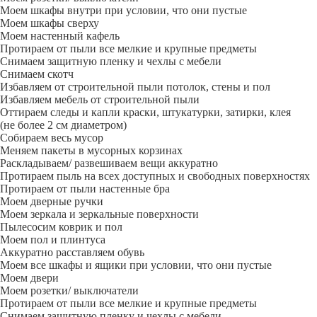
Моем шкафы внутри при условии, что они пустые
Моем шкафы сверху
Моем настенный кафель
Протираем от пыли все мелкие и крупные предметы
Снимаем защитную пленку и чехлы с мебели
Снимаем скотч
Избавляем от строительной пыли потолок, стены и пол
Избавляем мебель от строительной пыли
Оттираем следы и капли краски, штукатурки, затирки, клея
(не более 2 см диаметром)
Собираем весь мусор
Меняем пакеты в мусорных корзинах
Раскладываем/ развешиваем вещи аккуратно
Протираем пыль на всех доступных и свободных поверхностях
Протираем от пыли настенные бра
Моем дверные ручки
Моем зеркала и зеркальные поверхности
Пылесосим коврик и пол
Моем пол и плинтуса
Аккуратно расставляем обувь
Моем все шкафы и ящики при условии, что они пустые
Моем двери
Моем розетки/ выключатели
Протираем от пыли все мелкие и крупные предметы
Снимаем защитную пленку и чехлы с мебели