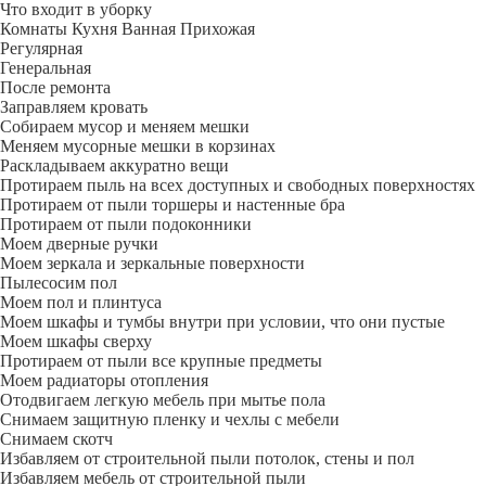
Что входит в уборку
Регу­лярная
Гене­ральная
После ремонта
Заправляем кровать
Собираем мусор и меняем мешки
Меняем мусорные мешки в корзинах
Раскладываем аккуратно вещи
Протираем пыль на всех доступных и свободных поверхностях
Протираем от пыли торшеры и настенные бра
Протираем от пыли подоконники
Моем дверные ручки
Моем зеркала и зеркальные поверхности
Пылесосим пол
Моем пол и плинтуса
Моем шкафы и тумбы внутри при условии, что они пустые
Моем шкафы сверху
Протираем от пыли все крупные предметы
Моем радиаторы отопления
Отодвигаем легкую мебель при мытье пола
Снимаем защитную пленку и чехлы с мебели
Снимаем скотч
Избавляем от строительной пыли потолок, стены и пол
Избавляем мебель от строительной пыли