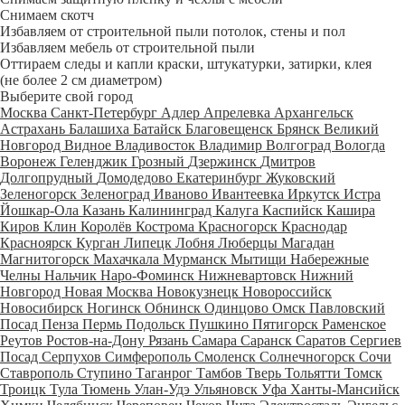
Снимаем скотч
Избавляем от строительной пыли потолок, стены и пол
Избавляем мебель от строительной пыли
Оттираем следы и капли краски, штукатурки, затирки, клея
(не более 2 см диаметром)
Выберите свой город
Москва
Санкт-Петербург
Адлер
Апрелевка
Архангельск
Астрахань
Балашиха
Батайск
Благовещенск
Брянск
Великий
Новгород
Видное
Владивосток
Владимир
Волгоград
Вологда
Воронеж
Геленджик
Грозный
Дзержинск
Дмитров
Долгопрудный
Домодедово
Екатеринбург
Жуковский
Зеленогорск
Зеленоград
Иваново
Ивантеевка
Иркутск
Истра
Йошкар-Ола
Казань
Калининград
Калуга
Каспийск
Кашира
Киров
Клин
Королёв
Кострома
Красногорск
Краснодар
Красноярск
Курган
Липецк
Лобня
Люберцы
Магадан
Магнитогорск
Махачкала
Мурманск
Мытищи
Набережные
Челны
Нальчик
Наро-Фоминск
Нижневартовск
Нижний
Новгород
Новая Москва
Новокузнецк
Новороссийск
Новосибирск
Ногинск
Обнинск
Одинцово
Омск
Павловский
Посад
Пенза
Пермь
Подольск
Пушкино
Пятигорск
Раменское
Реутов
Ростов-на-Дону
Рязань
Самара
Саранск
Саратов
Сергиев
Посад
Серпухов
Симферополь
Смоленск
Солнечногорск
Сочи
Ставрополь
Ступино
Таганрог
Тамбов
Тверь
Тольятти
Томск
Троицк
Тула
Тюмень
Улан-Удэ
Ульяновск
Уфа
Ханты-Мансийск