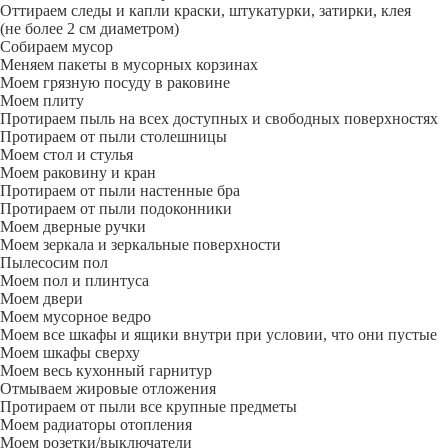
Оттираем следы и капли краски, штукатурки, затирки, клея
(не более 2 см диаметром)
Собираем мусор
Меняем пакеты в мусорных корзинах
Моем грязную посуду в раковине
Моем плиту
Протираем пыль на всех доступных и свободных поверхностях
Протираем от пыли столешницы
Моем стол и стулья
Моем раковину и кран
Протираем от пыли настенные бра
Протираем от пыли подоконники
Моем дверные ручки
Моем зеркала и зеркальные поверхности
Пылесосим пол
Моем пол и плинтуса
Моем двери
Моем мусорное ведро
Моем все шкафы и ящики внутри при условии, что они пустые
Моем шкафы сверху
Моем весь кухонный гарнитур
Отмываем жировые отложения
Протираем от пыли все крупные предметы
Моем радиаторы отопления
Моем розетки/выключатели