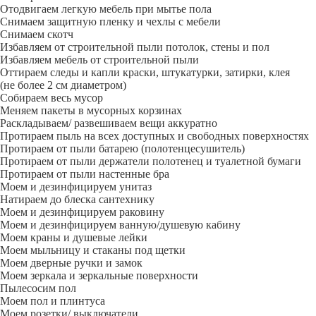
Отодвигаем легкую мебель при мытье пола
Снимаем защитную пленку и чехлы с мебели
Снимаем скотч
Избавляем от строительной пыли потолок, стены и пол
Избавляем мебель от строительной пыли
Оттираем следы и капли краски, штукатурки, затирки, клея
(не более 2 см диаметром)
Собираем весь мусор
Меняем пакеты в мусорных корзинах
Раскладываем/ развешиваем вещи аккуратно
Протираем пыль на всех доступных и свободных поверхностях
Протираем от пыли батарею (полотенцесушитель)
Протираем от пыли держатели полотенец и туалетной бумаги
Протираем от пыли настенные бра
Моем и дезинфицируем унитаз
Натираем до блеска сантехнику
Моем и дезинфицируем раковину
Моем и дезинфицируем ванную/душевую кабину
Моем краны и душевые лейки
Моем мыльницу и стаканы под щетки
Моем дверные ручки и замок
Моем зеркала и зеркальные поверхности
Пылесосим пол
Моем пол и плинтуса
Моем розетки/ выключатели