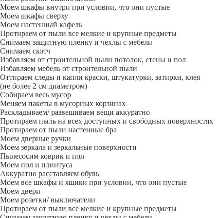
Моем шкафы внутри при условии, что они пустые
Моем шкафы сверху
Моем настенный кафель
Протираем от пыли все мелкие и крупные предметы
Снимаем защитную пленку и чехлы с мебели
Снимаем скотч
Избавляем от строительной пыли потолок, стены и пол
Избавляем мебель от строительной пыли
Оттираем следы и капли краски, штукатурки, затирки, клея
(не более 2 см диаметром)
Собираем весь мусор
Меняем пакеты в мусорных корзинах
Раскладываем/ развешиваем вещи аккуратно
Протираем пыль на всех доступных и свободных поверхностях
Протираем от пыли настенные бра
Моем дверные ручки
Моем зеркала и зеркальные поверхности
Пылесосим коврик и пол
Моем пол и плинтуса
Аккуратно расставляем обувь
Моем все шкафы и ящики при условии, что они пустые
Моем двери
Моем розетки/ выключатели
Протираем от пыли все мелкие и крупные предметы
Снимаем защитную пленку и чехлы с мебели