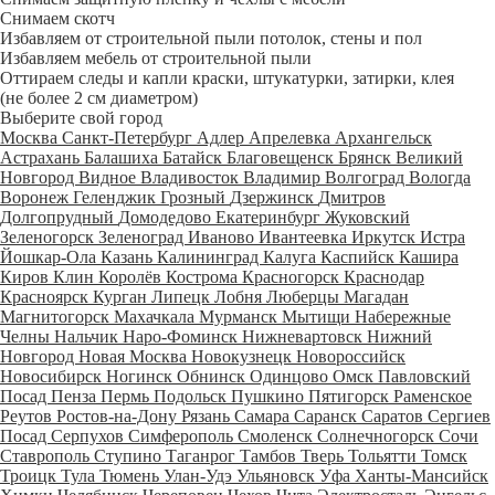
Снимаем скотч
Избавляем от строительной пыли потолок, стены и пол
Избавляем мебель от строительной пыли
Оттираем следы и капли краски, штукатурки, затирки, клея
(не более 2 см диаметром)
Выберите свой город
Москва
Санкт-Петербург
Адлер
Апрелевка
Архангельск
Астрахань
Балашиха
Батайск
Благовещенск
Брянск
Великий
Новгород
Видное
Владивосток
Владимир
Волгоград
Вологда
Воронеж
Геленджик
Грозный
Дзержинск
Дмитров
Долгопрудный
Домодедово
Екатеринбург
Жуковский
Зеленогорск
Зеленоград
Иваново
Ивантеевка
Иркутск
Истра
Йошкар-Ола
Казань
Калининград
Калуга
Каспийск
Кашира
Киров
Клин
Королёв
Кострома
Красногорск
Краснодар
Красноярск
Курган
Липецк
Лобня
Люберцы
Магадан
Магнитогорск
Махачкала
Мурманск
Мытищи
Набережные
Челны
Нальчик
Наро-Фоминск
Нижневартовск
Нижний
Новгород
Новая Москва
Новокузнецк
Новороссийск
Новосибирск
Ногинск
Обнинск
Одинцово
Омск
Павловский
Посад
Пенза
Пермь
Подольск
Пушкино
Пятигорск
Раменское
Реутов
Ростов-на-Дону
Рязань
Самара
Саранск
Саратов
Сергиев
Посад
Серпухов
Симферополь
Смоленск
Солнечногорск
Сочи
Ставрополь
Ступино
Таганрог
Тамбов
Тверь
Тольятти
Томск
Троицк
Тула
Тюмень
Улан-Удэ
Ульяновск
Уфа
Ханты-Мансийск