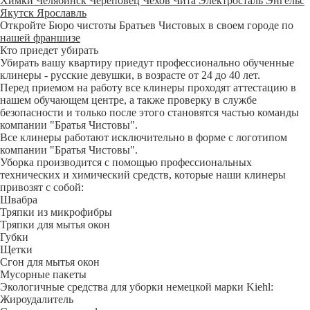
Химки
Челябинск
Череповец
Чехов
Чита
Электросталь
Энгельс
Якутск
Ярославль
Откройте Бюро чистоты Братьев Чистовых в своем городе по
нашей франшизе
Кто приедет убирать
Убирать вашу квартиру приедут профессионально обученные
клинеры - русские девушки, в возрасте от 24 до 40 лет.
Перед приемом на работу все клинеры проходят аттестацию в
нашем обучающем центре, а также проверку в службе
безопасности и только после этого становятся частью команды
компании "Братья Чистовы".
Все клинеры работают исключительно в форме с логотипом
компании "Братья Чистовы".
Уборка производится с помощью профессиональных
технических и химический средств, которые наши клинеры
привозят с собой:
Швабра
Тряпки из микрофибры
Тряпки для мытья окон
Губки
Щетки
Сгон для мытья окон
Мусорные пакеты
Экологичные средства для уборки немецкой марки Kiehl:
Жироудалитель