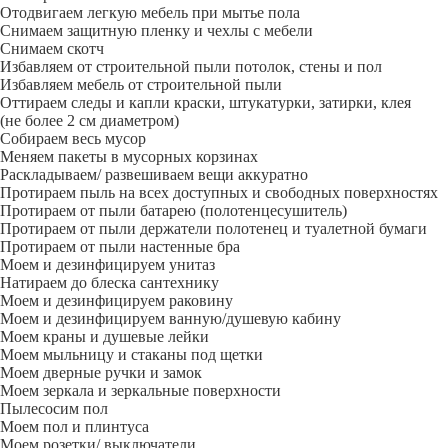
Отодвигаем легкую мебель при мытье пола
Снимаем защитную пленку и чехлы с мебели
Снимаем скотч
Избавляем от строительной пыли потолок, стены и пол
Избавляем мебель от строительной пыли
Оттираем следы и капли краски, штукатурки, затирки, клея
(не более 2 см диаметром)
Собираем весь мусор
Меняем пакеты в мусорных корзинах
Раскладываем/ развешиваем вещи аккуратно
Протираем пыль на всех доступных и свободных поверхностях
Протираем от пыли батарею (полотенцесушитель)
Протираем от пыли держатели полотенец и туалетной бумаги
Протираем от пыли настенные бра
Моем и дезинфицируем унитаз
Натираем до блеска сантехнику
Моем и дезинфицируем раковину
Моем и дезинфицируем ванную/душевую кабину
Моем краны и душевые лейки
Моем мыльницу и стаканы под щетки
Моем дверные ручки и замок
Моем зеркала и зеркальные поверхности
Пылесосим пол
Моем пол и плинтуса
Моем розетки/ выключатели