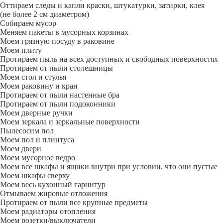
Оттираем следы и капли краски, штукатурки, затирки, клея
(не более 2 см диаметром)
Собираем мусор
Меняем пакеты в мусорных корзинах
Моем грязную посуду в раковине
Моем плиту
Протираем пыль на всех доступных и свободных поверхностях
Протираем от пыли столешницы
Моем стол и стулья
Моем раковину и кран
Протираем от пыли настенные бра
Протираем от пыли подоконники
Моем дверные ручки
Моем зеркала и зеркальные поверхности
Пылесосим пол
Моем пол и плинтуса
Моем двери
Моем мусорное ведро
Моем все шкафы и ящики внутри при условии, что они пустые
Моем шкафы сверху
Моем весь кухонный гарнитур
Отмываем жировые отложения
Протираем от пыли все крупные предметы
Моем радиаторы отопления
Моем розетки/выключатели