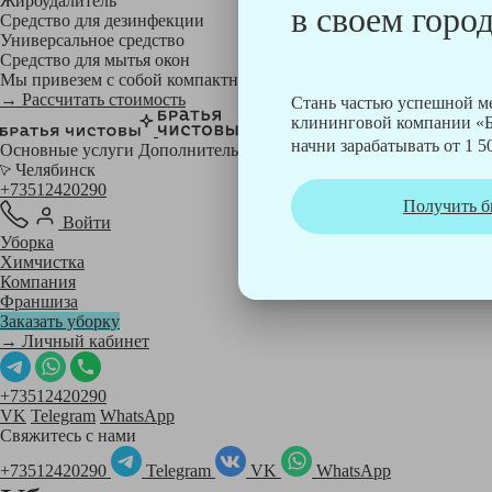
Жироудалитель
в своем город
Средство для дезинфекции
Универсальное средство
Средство для мытья окон
Мы привезем с собой компактный профессиональный пылесос фи
→ Рассчитать стоимость
Стань частью успешной 
клининговой компании «Б
начни зарабатывать от 1 50
Основные услуги
Дополнительные
Челябинск
+73512420290
Получить б
Войти
Уборка
Химчистка
Компания
Франшиза
Заказать уборку
→ Личный кабинет
+73512420290
VK
Telegram
WhatsApp
Свяжитесь с нами
+73512420290
Telegram
VK
WhatsApp