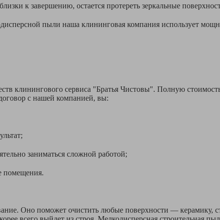
зки к завершению, остается протереть зеркальные поверхност
лкодисперсной пыли наша клининговая компания использует мощн
тв клинингового сервиса "Братья Чистовы". Полную стоимость м
 договор с нашей компанией, вы:
ьтат;
 заниматься сложной работой;
омещения.
ние. Оно поможет очистить любые поверхности — керамику, ст
скорее всего выйдет из строя. Мелкодисперсная строительная пы