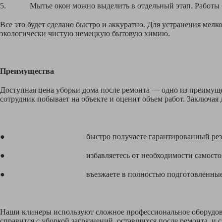
5. Мытье окон можно выделить в отдельный этап. Работы бли
Все это будет сделано быстро и аккуратно. Для устранения ме
экологически чистую немецкую бытовую химию.
Преимущества
Доступная цена уборки дома после ремонта — одно из преимущес
сотрудник побывает на объекте и оценит объем работ. Заключая
● быстро получаете гарантированный резул
● избавляетесь от необходимости самостоятельно
● въезжаете в полностью подготовленные п
Наши клинеры используют сложное профессиональное оборудова
справится с уборкой загрязнений, оставшихся после ремонта, и 