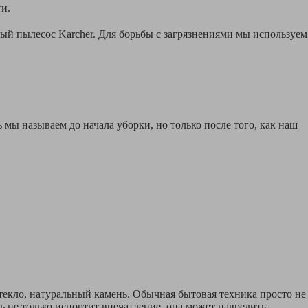
и.
ый пылесос Karcher. Для борьбы с загрязнениями мы используем
ы называем до начала уборки, но только после того, как наш
екло, натуральный камень. Обычная бытовая техника просто не
ль не только испортит впечатление, она может навредить