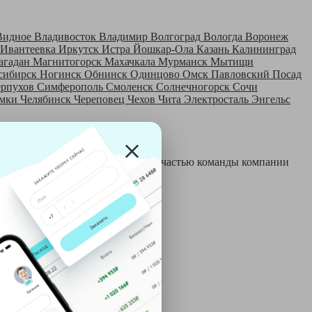
Видное
Владивосток
Владимир
Волгоград
Вологда
Воронеж
Ивантеевка
Иркутск
Истра
Йошкар-Ола
Казань
Калининград
агадан
Магнитогорск
Махачкала
Мурманск
Мытищи
сибирск
Ногинск
Обнинск
Одинцово
Омск
Павловский Посад
ерпухов
Симферополь
Смоленск
Солнечногорск
Сочи
мки
Челябинск
Череповец
Чехов
Чита
Электросталь
Энгельс
 и только после этого становятся частью команды компании
й: