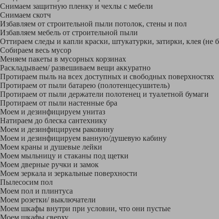
Снимаем защитную пленку и чехлы с мебели
Снимаем скотч
Избавляем от строительной пыли потолок, стены и пол
Избавляем мебель от строительной пыли
Оттираем следы и капли краски, штукатурки, затирки, клея (не 
Собираем весь мусор
Меняем пакеты в мусорных корзинах
Раскладываем/ развешиваем вещи аккуратно
Протираем пыль на всех доступных и свободных поверхностях
Протираем от пыли батарею (полотенцесушитель)
Протираем от пыли держатели полотенец и туалетной бумаги
Протираем от пыли настенные бра
Моем и дезинфицируем унитаз
Натираем до блеска сантехнику
Моем и дезинфицируем раковину
Моем и дезинфицируем ванную/душевую кабину
Моем краны и душевые лейки
Моем мыльницу и стаканы под щетки
Моем дверные ручки и замок
Моем зеркала и зеркальные поверхности
Пылесосим пол
Моем пол и плинтуса
Моем розетки/ выключатели
Моем шкафы внутри при условии, что они пустые
Моем шкафы сверху