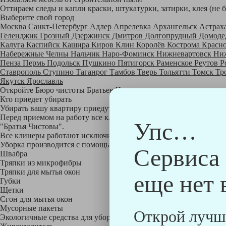
Оттираем следы и капли краски, штукатурки, затирки, клея (не 
Выберите свой город
Москва
Санкт-Петербург
Адлер
Апрелевка
Архангельск
Астрах
Геленджик
Грозный
Дзержинск
Дмитров
Долгопрудный
Домоде
Калуга
Каспийск
Кашира
Киров
Клин
Королёв
Кострома
Красн
Набережные Челны
Нальчик
Наро-Фоминск
Нижневартовск
Ни
Пенза
Пермь
Подольск
Пушкино
Пятигорск
Раменское
Реутов
Р
Ставрополь
Ступино
Таганрог
Тамбов
Тверь
Тольятти
Томск
Тр
Якутск
Ярославль
Откройте Бюро чистоты Братьев Чистовых в своем городе по
на
Кто приедет убирать
Убирать вашу квартиру приедут профессионально обученные клине
Перед приемом на работу все клинеры проходят аттестацию в на
Упс…
"Братья Чистовы".
Все клинеры работают исключительно в форме с логотипом ком
Уборка производится с помощью профессиональных технических
Сервиса
Швабра
Тряпки из микрофибры
Тряпки для мытья окон
еще нет 
Губки
Щетки
Сгон для мытья окон
Мусорные пакеты
Открой лучш
Экологичные средства для уборки немецкой марки Kiehl: