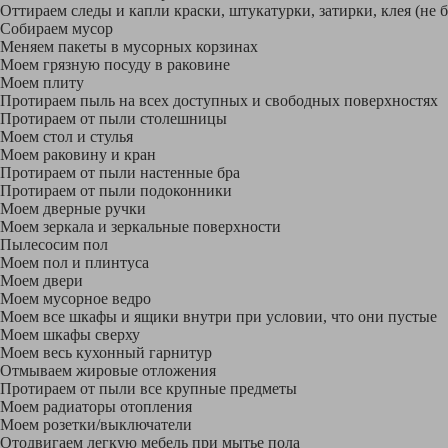
Оттираем следы и капли краски, штукатурки, затирки, клея (не 
Собираем мусор
Меняем пакеты в мусорных корзинах
Моем грязную посуду в раковине
Моем плиту
Протираем пыль на всех доступных и свободных поверхностях
Протираем от пыли столешницы
Моем стол и стулья
Моем раковину и кран
Протираем от пыли настенные бра
Протираем от пыли подоконники
Моем дверные ручки
Моем зеркала и зеркальные поверхности
Пылесосим пол
Моем пол и плинтуса
Моем двери
Моем мусорное ведро
Моем все шкафы и ящики внутри при условии, что они пустые
Моем шкафы сверху
Моем весь кухонный гарнитур
Отмываем жировые отложения
Протираем от пыли все крупные предметы
Моем радиаторы отопления
Моем розетки/выключатели
Отодвигаем легкую мебель при мытье пола