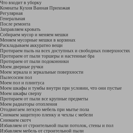
Что входит в уборку
Регу­лярная
Гене­ральная
После ремонта
Заправляем кровать
Собираем мусор и меняем мешки
Меняем мусорные мешки в корзинах
Раскладываем аккуратно вещи
Протираем пыль на всех доступных и свободных поверхностях
Протираем от пыли торшеры и настенные бра
Протираем от пыли подоконники
Моем дверные ручки
Моем зеркала и зеркальные поверхности
Пылесосим пол
Моем пол и плинтуса
Моем шкафы и тумбы внутри при условии, что они пустые
Моем шкафы сверху
Протираем от пыли все крупные предметы
Моем радиаторы отопления
Отодвигаем легкую мебель при мытье пола
Снимаем защитную пленку и чехлы с мебели
Снимаем скотч
Избавляем от строительной пыли потолок, стены и пол
Избавляем мебель от строительной пыли