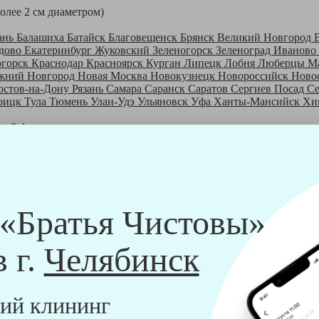
более 2 см диаметром)
ань
Балашиха
Батайск
Благовещенск
Брянск
Великий Новгород
дово
Екатеринбург
Жуковский
Зеленогорск
Зеленоград
Иваново
огорск
Краснодар
Красноярск
Курган
Липецк
Лобня
Люберцы
М
жний Новгород
Новая Москва
Новокузнецк
Новороссийск
Ново
остов-на-Дону
Рязань
Самара
Саранск
Саратов
Сергиев Посад
С
оицк
Тула
Тюмень
Улан-Удэ
Ульяновск
Уфа
Ханты-Мансийск
Хи
шей франшизе
ры - русские девушки, в возрасте от 24 до 40 лет.
шем обучающем центре, а также проверку в службе безопасности
пании "Братья Чистовы".
 и химический средств, которые наши клинеры привозят с собо
 «Братья Чистовы»
в г.
Челябинск
ий клининг