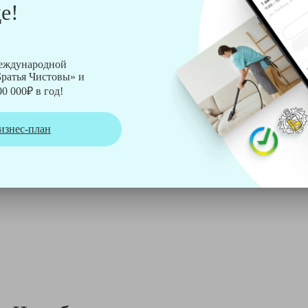
е!
рмы Soteco, а также утюг, ведро, парогенератор, аппарат дл
международной
ратья Чистовы» и
0 000₽ в год!
изнес-план