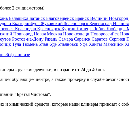
 более 2 см диаметром)
хань
Балашиха
Батайск
Благовещенск
Брянск
Великий Новгоро
едово
Екатеринбург
Жуковский
Зеленогорск
Зеленоград
Иванов
ногорск
Краснодар
Красноярск
Курган
Липецк
Лобня
Люберцы
ижний Новгород
Новая Москва
Новокузнецк
Новороссийск
Нов
еутов
Ростов-на-Дону
Рязань
Самара
Саранск
Саратов
Сергиев 
роицк
Тула
Тюмень
Улан-Удэ
Ульяновск
Уфа
Ханты-Мансийск
Х
ашей франшизе
еры - русские девушки, в возрасте от 24 до 40 лет.
ашем обучающем центре, а также проверку в службе безопасност
мпании "Братья Чистовы".
х и химический средств, которые наши клинеры привозят с соб