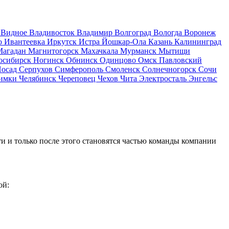
д
Видное
Владивосток
Владимир
Волгоград
Вологда
Воронеж
о
Ивантеевка
Иркутск
Истра
Йошкар-Ола
Казань
Калининград
Магадан
Магнитогорск
Махачкала
Мурманск
Мытищи
осибирск
Ногинск
Обнинск
Одинцово
Омск
Павловский
Посад
Серпухов
Симферополь
Смоленск
Солнечногорск
Сочи
имки
Челябинск
Череповец
Чехов
Чита
Электросталь
Энгельс
и и только после этого становятся частью команды компании
ой: