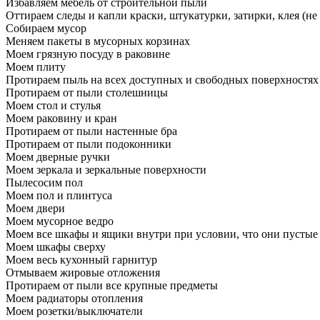
Избавляем мебель от строительной пыли
Оттираем следы и капли краски, штукатурки, затирки, клея (не
Собираем мусор
Меняем пакеты в мусорных корзинах
Моем грязную посуду в раковине
Моем плиту
Протираем пыль на всех доступных и свободных поверхностях
Протираем от пыли столешницы
Моем стол и стулья
Моем раковину и кран
Протираем от пыли настенные бра
Протираем от пыли подоконники
Моем дверные ручки
Моем зеркала и зеркальные поверхности
Пылесосим пол
Моем пол и плинтуса
Моем двери
Моем мусорное ведро
Моем все шкафы и ящики внутри при условии, что они пустые
Моем шкафы сверху
Моем весь кухонный гарнитур
Отмываем жировые отложения
Протираем от пыли все крупные предметы
Моем радиаторы отопления
Моем розетки/выключатели