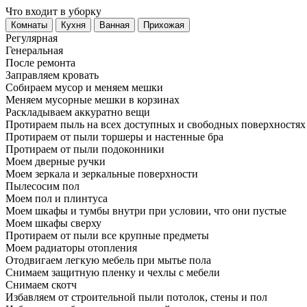
Что входит в уборку
Регу­лярная
Гене­ральная
После ремонта
Заправляем кровать
Собираем мусор и меняем мешки
Меняем мусорные мешки в корзинах
Раскладываем аккуратно вещи
Протираем пыль на всех доступных и свободных поверхностях
Протираем от пыли торшеры и настенные бра
Протираем от пыли подоконники
Моем дверные ручки
Моем зеркала и зеркальные поверхности
Пылесосим пол
Моем пол и плинтуса
Моем шкафы и тумбы внутри при условии, что они пустые
Моем шкафы сверху
Протираем от пыли все крупные предметы
Моем радиаторы отопления
Отодвигаем легкую мебель при мытье пола
Снимаем защитную пленку и чехлы с мебели
Снимаем скотч
Избавляем от строительной пыли потолок, стены и пол