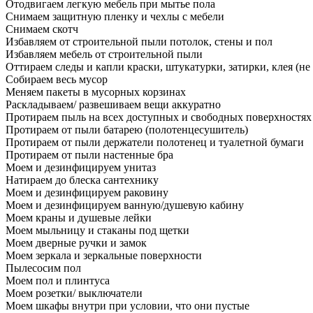
Отодвигаем легкую мебель при мытье пола
Снимаем защитную пленку и чехлы с мебели
Снимаем скотч
Избавляем от строительной пыли потолок, стены и пол
Избавляем мебель от строительной пыли
Оттираем следы и капли краски, штукатурки, затирки, клея (не
Собираем весь мусор
Меняем пакеты в мусорных корзинах
Раскладываем/ развешиваем вещи аккуратно
Протираем пыль на всех доступных и свободных поверхностях
Протираем от пыли батарею (полотенцесушитель)
Протираем от пыли держатели полотенец и туалетной бумаги
Протираем от пыли настенные бра
Моем и дезинфицируем унитаз
Натираем до блеска сантехнику
Моем и дезинфицируем раковину
Моем и дезинфицируем ванную/душевую кабину
Моем краны и душевые лейки
Моем мыльницу и стаканы под щетки
Моем дверные ручки и замок
Моем зеркала и зеркальные поверхности
Пылесосим пол
Моем пол и плинтуса
Моем розетки/ выключатели
Моем шкафы внутри при условии, что они пустые