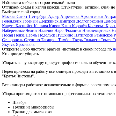
Избавляем мебель от строительной пыли
Оттираем следы и капли краски, штукатурки, затирки, клея (не
Выберите свой город
Москва
Санкт-Петербург
Адлер
Апрелевка
Архангельск
Астра
Геленджик
Грозный
Дзержинск
Дмитров
Долгопрудный
Домод
Калуга
Каспийск
Кашира
Киров
Клин
Королёв
Кострома
Крас
Набережные Челны
Нальчик
Наро-Фоминск
Нижневартовск
Н
Посад
Пенза
Пермь
Подольск
Пушкино
Пятигорск
Раменское
Р
Ставрополь
Ступино
Таганрог
Тамбов
Тверь
Тольятти
Томск
Т
Якутск
Ярославль
Откройте Бюро чистоты Братьев Чистовых в своем городе по
н
Кто приедет убирать
Убирать вашу квартиру приедут профессионально обученные клин
Перед приемом на работу все клинеры проходят аттестацию в н
"Братья Чистовы".
Все клинеры работают исключительно в форме с логотипом ко
Уборка производится с помощью профессиональных технически
Швабра
Тряпки из микрофибры
Тряпки для мытья окон