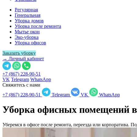
Регулярная
Генеральная
Уборка домов
Уборка после ремонта
Мытье окон
Эко-уборка
Уборка офисов
Заказать уборку
→ Личный кабинет
+7 (867) 228-90-51
VK
Telegram
WhatsApp
Свяжитесь с нами
+7 (867) 228-90-51
Telegram
VK
WhatsApp
Уборка офисных помещений в
Уберемся в офисе после ремонта, переезда или корпоратива. 