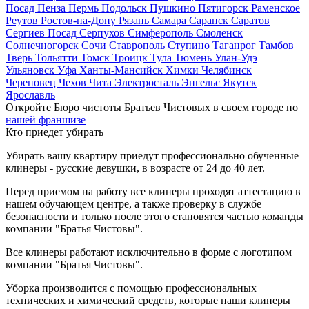
Посад
Пенза
Пермь
Подольск
Пушкино
Пятигорск
Раменское
Реутов
Ростов-на-Дону
Рязань
Самара
Саранск
Саратов
Сергиев Посад
Серпухов
Симферополь
Смоленск
Солнечногорск
Сочи
Ставрополь
Ступино
Таганрог
Тамбов
Тверь
Тольятти
Томск
Троицк
Тула
Тюмень
Улан-Удэ
Ульяновск
Уфа
Ханты-Мансийск
Химки
Челябинск
Череповец
Чехов
Чита
Электросталь
Энгельс
Якутск
Ярославль
Откройте Бюро чистоты Братьев Чистовых в своем городе по
нашей франшизе
Кто приедет убирать
Убирать вашу квартиру приедут профессионально обученные
клинеры - русские девушки, в возрасте от 24 до 40 лет.
Перед приемом на работу все клинеры проходят аттестацию в
нашем обучающем центре, а также проверку в службе
безопасности и только после этого становятся частью команды
компании "Братья Чистовы".
Все клинеры работают исключительно в форме с логотипом
компании "Братья Чистовы".
Уборка производится с помощью профессиональных
технических и химический средств, которые наши клинеры