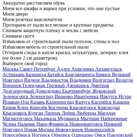
Аккуратно расставляем обувь
Моем все шкафы и ящики при условии, что они пустые
Моем двери
Моем розетки/ выключатели
Протираем от пыли все мелкие и крупные предметы
Снимаем защитную пленку и чехлы с мебели
Снимаем скотч
Избавляем от строительной пыли потолок, стены и пол
Избавляем мебель от строительной пыли
Оттираем следы и капли краски, штукатурки, затирки, клея
(не более 2 см диаметром)
Выберите свой город
Москва
Санкт-Петербург
Адлер
Апрелевка
Архангельск
Астрахань
Балашиха
Батайск
Благовещенск
Брянск
Великий
Новгород
Видное
Владивосток
Владимир
Волгоград
Вологда
Воронеж
Геленджик
Грозный
Дзержинск
Дмитров
Долгопрудный
Домодедово
Екатеринбург
Жуковский
Зеленогорск
Зеленоград
Иваново
Ивантеевка
Иркутск
Истра
Йошкар-Ола
Казань
Калининград
Калуга
Каспийск
Кашира
Киров
Клин
Королёв
Кострома
Красногорск
Краснодар
Красноярск
Курган
Липецк
Лобня
Люберцы
Магадан
Магнитогорск
Махачкала
Мурманск
Мытищи
Набережные
Челны
Нальчик
Наро-Фоминск
Нижневартовск
Нижний
Новгород
Новая Москва
Новокузнецк
Новороссийск
Новосибирск
Ногинск
Обнинск
Одинцово
Омск
Павловский