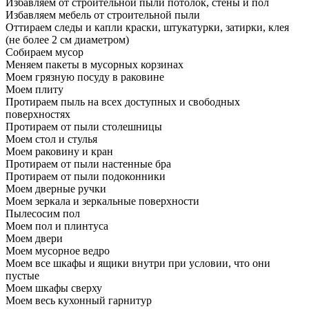
Избавляем от строительной пыли потолок, стены и пол
Избавляем мебель от строительной пыли
Оттираем следы и капли краски, штукатурки, затирки, клея
(не более 2 см диаметром)
Собираем мусор
Меняем пакеты в мусорных корзинах
Моем грязную посуду в раковине
Моем плиту
Протираем пыль на всех доступных и свободных
поверхностях
Протираем от пыли столешницы
Моем стол и стулья
Моем раковину и кран
Протираем от пыли настенные бра
Протираем от пыли подоконники
Моем дверные ручки
Моем зеркала и зеркальные поверхности
Пылесосим пол
Моем пол и плинтуса
Моем двери
Моем мусорное ведро
Моем все шкафы и ящики внутри при условии, что они
пустые
Моем шкафы сверху
Моем весь кухонный гарнитур