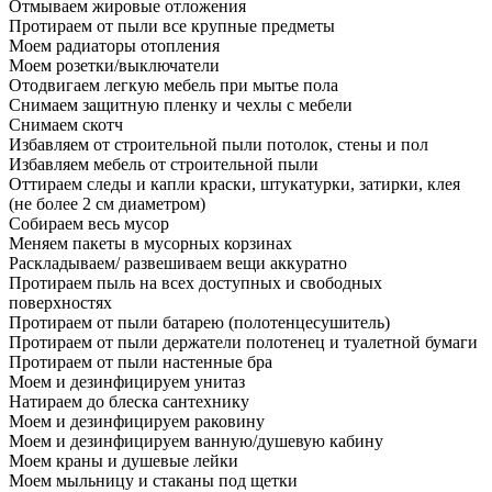
Отмываем жировые отложения
Протираем от пыли все крупные предметы
Моем радиаторы отопления
Моем розетки/выключатели
Отодвигаем легкую мебель при мытье пола
Снимаем защитную пленку и чехлы с мебели
Снимаем скотч
Избавляем от строительной пыли потолок, стены и пол
Избавляем мебель от строительной пыли
Оттираем следы и капли краски, штукатурки, затирки, клея
(не более 2 см диаметром)
Собираем весь мусор
Меняем пакеты в мусорных корзинах
Раскладываем/ развешиваем вещи аккуратно
Протираем пыль на всех доступных и свободных
поверхностях
Протираем от пыли батарею (полотенцесушитель)
Протираем от пыли держатели полотенец и туалетной бумаги
Протираем от пыли настенные бра
Моем и дезинфицируем унитаз
Натираем до блеска сантехнику
Моем и дезинфицируем раковину
Моем и дезинфицируем ванную/душевую кабину
Моем краны и душевые лейки
Моем мыльницу и стаканы под щетки