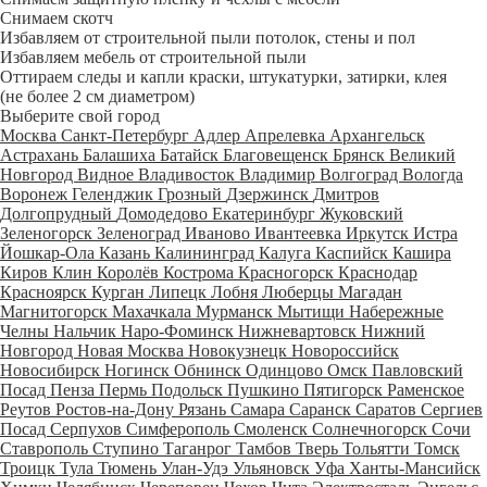
Снимаем скотч
Избавляем от строительной пыли потолок, стены и пол
Избавляем мебель от строительной пыли
Оттираем следы и капли краски, штукатурки, затирки, клея
(не более 2 см диаметром)
Выберите свой город
Москва
Санкт-Петербург
Адлер
Апрелевка
Архангельск
Астрахань
Балашиха
Батайск
Благовещенск
Брянск
Великий
Новгород
Видное
Владивосток
Владимир
Волгоград
Вологда
Воронеж
Геленджик
Грозный
Дзержинск
Дмитров
Долгопрудный
Домодедово
Екатеринбург
Жуковский
Зеленогорск
Зеленоград
Иваново
Ивантеевка
Иркутск
Истра
Йошкар-Ола
Казань
Калининград
Калуга
Каспийск
Кашира
Киров
Клин
Королёв
Кострома
Красногорск
Краснодар
Красноярск
Курган
Липецк
Лобня
Люберцы
Магадан
Магнитогорск
Махачкала
Мурманск
Мытищи
Набережные
Челны
Нальчик
Наро-Фоминск
Нижневартовск
Нижний
Новгород
Новая Москва
Новокузнецк
Новороссийск
Новосибирск
Ногинск
Обнинск
Одинцово
Омск
Павловский
Посад
Пенза
Пермь
Подольск
Пушкино
Пятигорск
Раменское
Реутов
Ростов-на-Дону
Рязань
Самара
Саранск
Саратов
Сергиев
Посад
Серпухов
Симферополь
Смоленск
Солнечногорск
Сочи
Ставрополь
Ступино
Таганрог
Тамбов
Тверь
Тольятти
Томск
Троицк
Тула
Тюмень
Улан-Удэ
Ульяновск
Уфа
Ханты-Мансийск