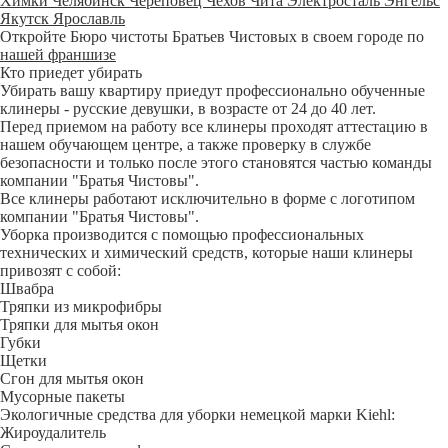
Химки
Челябинск
Череповец
Чехов
Чита
Электросталь
Энгельс
Якутск
Ярославль
Откройте Бюро чистоты Братьев Чистовых в своем городе по
нашей франшизе
Кто приедет убирать
Убирать вашу квартиру приедут профессионально обученные
клинеры - русские девушки, в возрасте от 24 до 40 лет.
Перед приемом на работу все клинеры проходят аттестацию в
нашем обучающем центре, а также проверку в службе
безопасности и только после этого становятся частью команды
компании "Братья Чистовы".
Все клинеры работают исключительно в форме с логотипом
компании "Братья Чистовы".
Уборка производится с помощью профессиональных
технических и химический средств, которые наши клинеры
привозят с собой:
Швабра
Тряпки из микрофибры
Тряпки для мытья окон
Губки
Щетки
Сгон для мытья окон
Мусорные пакеты
Экологичные средства для уборки немецкой марки Kiehl:
Жироудалитель