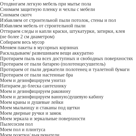
Отодвигаем легкую мебель при мытье пола
Снимаем защитную пленку и чехлы с мебели
Снимаем скотч
Избавляем от строительной пыли потолок, стены и пол
Избавляем мебель от строительной пыли
Оттираем следы и капли краски, штукатурки, затирки, клея
(не более 2 см диаметром)
Собираем весь мусор
Меняем пакеты в мусорных корзинах
Раскладываем/ развешиваем вещи аккуратно
Протираем пыль на всех доступных и свободных поверхностях
Протираем от пыли батарею (полотенцесушитель)
Протираем от пыли держатели полотенец и туалетной бумаги
Протираем от пыли настенные бра
Моем и дезинфицируем унитаз
Натираем до блеска сантехнику
Моем и дезинфицируем раковину
Моем и дезинфицируем ванную/душевую кабину
Моем краны и душевые лейки
Моем мыльницу и стаканы под щетки
Моем дверные ручки и замок
Моем зеркала и зеркальные поверхности
Пылесосим пол
Моем пол и плинтуса
Моем розетки/ выключатели