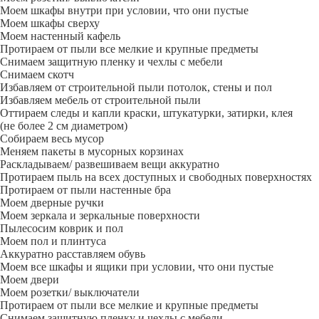
Моем шкафы внутри при условии, что они пустые
Моем шкафы сверху
Моем настенный кафель
Протираем от пыли все мелкие и крупные предметы
Снимаем защитную пленку и чехлы с мебели
Снимаем скотч
Избавляем от строительной пыли потолок, стены и пол
Избавляем мебель от строительной пыли
Оттираем следы и капли краски, штукатурки, затирки, клея
(не более 2 см диаметром)
Собираем весь мусор
Меняем пакеты в мусорных корзинах
Раскладываем/ развешиваем вещи аккуратно
Протираем пыль на всех доступных и свободных поверхностях
Протираем от пыли настенные бра
Моем дверные ручки
Моем зеркала и зеркальные поверхности
Пылесосим коврик и пол
Моем пол и плинтуса
Аккуратно расставляем обувь
Моем все шкафы и ящики при условии, что они пустые
Моем двери
Моем розетки/ выключатели
Протираем от пыли все мелкие и крупные предметы
Снимаем защитную пленку и чехлы с мебели