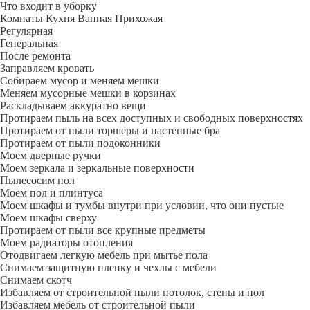
Что входит в уборку
Регу­лярная
Гене­ральная
После ремонта
Заправляем кровать
Собираем мусор и меняем мешки
Меняем мусорные мешки в корзинах
Раскладываем аккуратно вещи
Протираем пыль на всех доступных и свободных поверхностях
Протираем от пыли торшеры и настенные бра
Протираем от пыли подоконники
Моем дверные ручки
Моем зеркала и зеркальные поверхности
Пылесосим пол
Моем пол и плинтуса
Моем шкафы и тумбы внутри при условии, что они пустые
Моем шкафы сверху
Протираем от пыли все крупные предметы
Моем радиаторы отопления
Отодвигаем легкую мебель при мытье пола
Снимаем защитную пленку и чехлы с мебели
Снимаем скотч
Избавляем от строительной пыли потолок, стены и пол
Избавляем мебель от строительной пыли