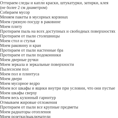
Оттираем следы и капли краски, штукатурки, затирки, клея
(не более 2 см диаметром)
Собираем мусор
Меняем пакеты в мусорных корзинах
Моем грязную посуду в раковине
Моем плиту
Протираем пыль на всех доступных и свободных поверхностях
Протираем от пыли столешницы
Моем стол и стулья
Моем раковину и кран
Протираем от пыли настенные бра
Протираем от пыли подоконники
Моем дверные ручки
Моем зеркала и зеркальные поверхности
Пылесосим пол
Моем пол и плинтуса
Моем двери
Моем мусорное ведро
Моем все шкафы и ящики внутри при условии, что они пустые
Моем шкафы сверху
Моем весь кухонный гарнитур
Отмываем жировые отложения
Протираем от пыли все крупные предметы
Моем радиаторы отопления
Моем розетки/выключатели