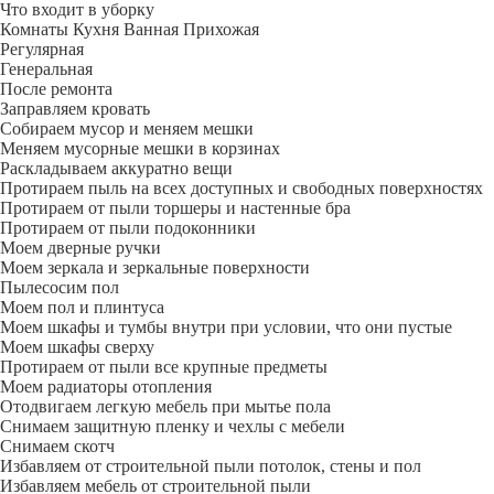
Что входит в уборку
Регу­лярная
Гене­ральная
После ремонта
Заправляем кровать
Собираем мусор и меняем мешки
Меняем мусорные мешки в корзинах
Раскладываем аккуратно вещи
Протираем пыль на всех доступных и свободных поверхностях
Протираем от пыли торшеры и настенные бра
Протираем от пыли подоконники
Моем дверные ручки
Моем зеркала и зеркальные поверхности
Пылесосим пол
Моем пол и плинтуса
Моем шкафы и тумбы внутри при условии, что они пустые
Моем шкафы сверху
Протираем от пыли все крупные предметы
Моем радиаторы отопления
Отодвигаем легкую мебель при мытье пола
Снимаем защитную пленку и чехлы с мебели
Снимаем скотч
Избавляем от строительной пыли потолок, стены и пол
Избавляем мебель от строительной пыли