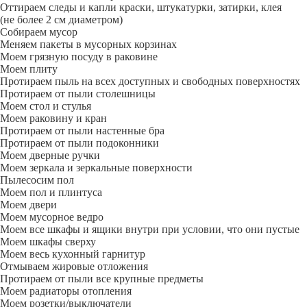
Оттираем следы и капли краски, штукатурки, затирки, клея
(не более 2 см диаметром)
Собираем мусор
Меняем пакеты в мусорных корзинах
Моем грязную посуду в раковине
Моем плиту
Протираем пыль на всех доступных и свободных поверхностях
Протираем от пыли столешницы
Моем стол и стулья
Моем раковину и кран
Протираем от пыли настенные бра
Протираем от пыли подоконники
Моем дверные ручки
Моем зеркала и зеркальные поверхности
Пылесосим пол
Моем пол и плинтуса
Моем двери
Моем мусорное ведро
Моем все шкафы и ящики внутри при условии, что они пустые
Моем шкафы сверху
Моем весь кухонный гарнитур
Отмываем жировые отложения
Протираем от пыли все крупные предметы
Моем радиаторы отопления
Моем розетки/выключатели