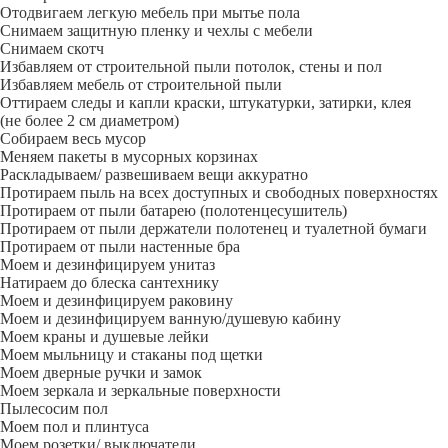
Отодвигаем легкую мебель при мытье пола
Снимаем защитную пленку и чехлы с мебели
Снимаем скотч
Избавляем от строительной пыли потолок, стены и пол
Избавляем мебель от строительной пыли
Оттираем следы и капли краски, штукатурки, затирки, клея
(не более 2 см диаметром)
Собираем весь мусор
Меняем пакеты в мусорных корзинах
Раскладываем/ развешиваем вещи аккуратно
Протираем пыль на всех доступных и свободных поверхностях
Протираем от пыли батарею (полотенцесушитель)
Протираем от пыли держатели полотенец и туалетной бумаги
Протираем от пыли настенные бра
Моем и дезинфицируем унитаз
Натираем до блеска сантехнику
Моем и дезинфицируем раковину
Моем и дезинфицируем ванную/душевую кабину
Моем краны и душевые лейки
Моем мыльницу и стаканы под щетки
Моем дверные ручки и замок
Моем зеркала и зеркальные поверхности
Пылесосим пол
Моем пол и плинтуса
Моем розетки/ выключатели