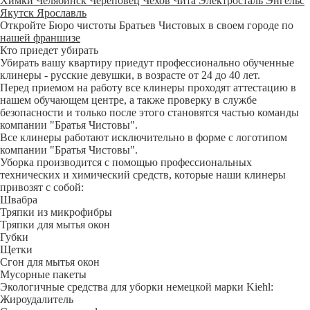
Химки
Челябинск
Череповец
Чехов
Чита
Электросталь
Энгельс
Якутск
Ярославль
Откройте Бюро чистоты Братьев Чистовых в своем городе по
нашей франшизе
Кто приедет убирать
Убирать вашу квартиру приедут профессионально обученные
клинеры - русские девушки, в возрасте от 24 до 40 лет.
Перед приемом на работу все клинеры проходят аттестацию в
нашем обучающем центре, а также проверку в службе
безопасности и только после этого становятся частью команды
компании "Братья Чистовы".
Все клинеры работают исключительно в форме с логотипом
компании "Братья Чистовы".
Уборка производится с помощью профессиональных
технических и химический средств, которые наши клинеры
привозят с собой:
Швабра
Тряпки из микрофибры
Тряпки для мытья окон
Губки
Щетки
Сгон для мытья окон
Мусорные пакеты
Экологичные средства для уборки немецкой марки Kiehl:
Жироудалитель