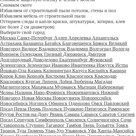
Снимаем скотч
Избавляем от строительной пыли потолок, стены и пол
Избавляем мебель от строительной пыли
Оттираем следы и капли краски, штукатурки, затирки, клея
(не более 2 см диаметром)
Выберите свой город
Москва
Санкт-Петербург
Адлер
Апрелевка
Архангельск
Астрахань
Балашиха
Батайск
Благовещенск
Брянск
Великий
Новгород
Видное
Владивосток
Владимир
Волгоград
Вологда
Воронеж
Геленджик
Грозный
Дзержинск
Дмитров
Долгопрудный
Домодедово
Екатеринбург
Жуковский
Зеленогорск
Зеленоград
Иваново
Ивантеевка
Иркутск
Истра
Йошкар-Ола
Казань
Калининград
Калуга
Каспийск
Кашира
Киров
Клин
Королёв
Кострома
Красногорск
Краснодар
Красноярск
Курган
Липецк
Лобня
Люберцы
Магадан
Магнитогорск
Махачкала
Мурманск
Мытищи
Набережные
Челны
Нальчик
Наро-Фоминск
Нижневартовск
Нижний
Новгород
Новая Москва
Новокузнецк
Новороссийск
Новосибирск
Ногинск
Обнинск
Одинцово
Омск
Павловский
Посад
Пенза
Пермь
Подольск
Пушкино
Пятигорск
Раменское
Реутов
Ростов-на-Дону
Рязань
Самара
Саранск
Саратов
Сергиев
Посад
Серпухов
Симферополь
Смоленск
Солнечногорск
Сочи
Ставрополь
Ступино
Таганрог
Тамбов
Тверь
Тольятти
Томск
Троицк
Тула
Тюмень
Улан-Удэ
Ульяновск
Уфа
Ханты-Мансийск