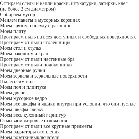
Оттираем следы и капли краски, штукатурки, затирки, клея
(не более 2 см диаметром)
Собираем мусор
Меняем пакеты в мусорных корзинах
Моем грязную посуду в раковине
Моем плиту
Протираем пыль на всех доступных и свободных поверхностях
Протираем от пыли столешницы
Моем стол и стулья
Моем раковину и кран
Протираем от пыли настенные бра
Протираем от пыли подоконники
Моем дверные ручки
Моем зеркала и зеркальные поверхности
Пылесосим пол
Моем пол и плинтуса
Моем двери
Моем мусорное ведро
Моем все шкафы и ящики внутри при условии, что они пустые
Моем шкафы сверху
Моем весь кухонный гарнитур
Отмываем жировые отложения
Протираем от пыли все крупные предметы
Моем радиаторы отопления
Моем розетки/выключатели