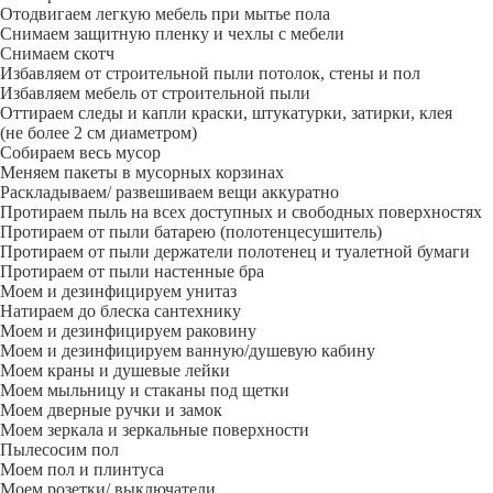
Отодвигаем легкую мебель при мытье пола
Снимаем защитную пленку и чехлы с мебели
Снимаем скотч
Избавляем от строительной пыли потолок, стены и пол
Избавляем мебель от строительной пыли
Оттираем следы и капли краски, штукатурки, затирки, клея
(не более 2 см диаметром)
Собираем весь мусор
Меняем пакеты в мусорных корзинах
Раскладываем/ развешиваем вещи аккуратно
Протираем пыль на всех доступных и свободных поверхностях
Протираем от пыли батарею (полотенцесушитель)
Протираем от пыли держатели полотенец и туалетной бумаги
Протираем от пыли настенные бра
Моем и дезинфицируем унитаз
Натираем до блеска сантехнику
Моем и дезинфицируем раковину
Моем и дезинфицируем ванную/душевую кабину
Моем краны и душевые лейки
Моем мыльницу и стаканы под щетки
Моем дверные ручки и замок
Моем зеркала и зеркальные поверхности
Пылесосим пол
Моем пол и плинтуса
Моем розетки/ выключатели