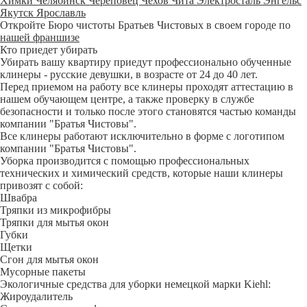
Химки
Челябинск
Череповец
Чехов
Чита
Электросталь
Энгельс
Якутск
Ярославль
Откройте Бюро чистоты Братьев Чистовых в своем городе по
нашей франшизе
Кто приедет убирать
Убирать вашу квартиру приедут профессионально обученные
клинеры - русские девушки, в возрасте от 24 до 40 лет.
Перед приемом на работу все клинеры проходят аттестацию в
нашем обучающем центре, а также проверку в службе
безопасности и только после этого становятся частью команды
компании "Братья Чистовы".
Все клинеры работают исключительно в форме с логотипом
компании "Братья Чистовы".
Уборка производится с помощью профессиональных
технических и химический средств, которые наши клинеры
привозят с собой:
Швабра
Тряпки из микрофибры
Тряпки для мытья окон
Губки
Щетки
Сгон для мытья окон
Мусорные пакеты
Экологичные средства для уборки немецкой марки Kiehl:
Жироудалитель