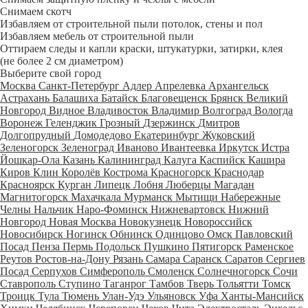
Снимаем скотч
Избавляем от строительной пыли потолок, стены и пол
Избавляем мебель от строительной пыли
Оттираем следы и капли краски, штукатурки, затирки, клея
(не более 2 см диаметром)
Выберите свой город
Москва
Санкт-Петербург
Адлер
Апрелевка
Архангельск
Астрахань
Балашиха
Батайск
Благовещенск
Брянск
Великий
Новгород
Видное
Владивосток
Владимир
Волгоград
Вологда
Воронеж
Геленджик
Грозный
Дзержинск
Дмитров
Долгопрудный
Домодедово
Екатеринбург
Жуковский
Зеленогорск
Зеленоград
Иваново
Ивантеевка
Иркутск
Истра
Йошкар-Ола
Казань
Калининград
Калуга
Каспийск
Кашира
Киров
Клин
Королёв
Кострома
Красногорск
Краснодар
Красноярск
Курган
Липецк
Лобня
Люберцы
Магадан
Магнитогорск
Махачкала
Мурманск
Мытищи
Набережные
Челны
Нальчик
Наро-Фоминск
Нижневартовск
Нижний
Новгород
Новая Москва
Новокузнецк
Новороссийск
Новосибирск
Ногинск
Обнинск
Одинцово
Омск
Павловский
Посад
Пенза
Пермь
Подольск
Пушкино
Пятигорск
Раменское
Реутов
Ростов-на-Дону
Рязань
Самара
Саранск
Саратов
Сергиев
Посад
Серпухов
Симферополь
Смоленск
Солнечногорск
Сочи
Ставрополь
Ступино
Таганрог
Тамбов
Тверь
Тольятти
Томск
Троицк
Тула
Тюмень
Улан-Удэ
Ульяновск
Уфа
Ханты-Мансийск