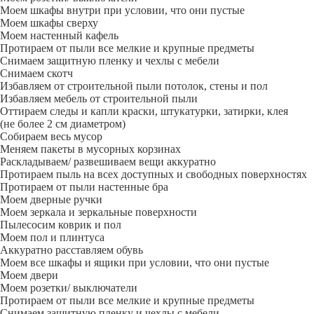
Моем шкафы внутри при условии, что они пустые
Моем шкафы сверху
Моем настенный кафель
Протираем от пыли все мелкие и крупные предметы
Снимаем защитную пленку и чехлы с мебели
Снимаем скотч
Избавляем от строительной пыли потолок, стены и пол
Избавляем мебель от строительной пыли
Оттираем следы и капли краски, штукатурки, затирки, клея
(не более 2 см диаметром)
Собираем весь мусор
Меняем пакеты в мусорных корзинах
Раскладываем/ развешиваем вещи аккуратно
Протираем пыль на всех доступных и свободных поверхностях
Протираем от пыли настенные бра
Моем дверные ручки
Моем зеркала и зеркальные поверхности
Пылесосим коврик и пол
Моем пол и плинтуса
Аккуратно расставляем обувь
Моем все шкафы и ящики при условии, что они пустые
Моем двери
Моем розетки/ выключатели
Протираем от пыли все мелкие и крупные предметы
Снимаем защитную пленку и чехлы с мебели