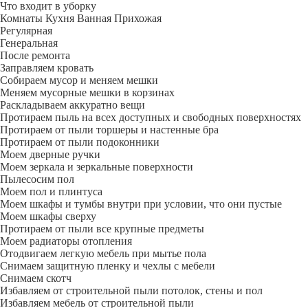
Что входит в уборку
Регу­лярная
Гене­ральная
После ремонта
Заправляем кровать
Собираем мусор и меняем мешки
Меняем мусорные мешки в корзинах
Раскладываем аккуратно вещи
Протираем пыль на всех доступных и свободных поверхностях
Протираем от пыли торшеры и настенные бра
Протираем от пыли подоконники
Моем дверные ручки
Моем зеркала и зеркальные поверхности
Пылесосим пол
Моем пол и плинтуса
Моем шкафы и тумбы внутри при условии, что они пустые
Моем шкафы сверху
Протираем от пыли все крупные предметы
Моем радиаторы отопления
Отодвигаем легкую мебель при мытье пола
Снимаем защитную пленку и чехлы с мебели
Снимаем скотч
Избавляем от строительной пыли потолок, стены и пол
Избавляем мебель от строительной пыли