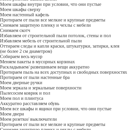
Моем шкафы внутри при условии, что они пустые
Моем шкафы сверху
Моем настенный кафель
Протираем от пыли все мелкие и крупные предметы
Снимаем защитную пленку и чехлы с мебели
Снимаем скотч
Избавляем от строительной пыли потолок, стены и пол
Избавляем мебель от строительной пыли
Оттираем следы и капли краски, штукатурки, затирки, клея
(не более 2 см диаметром)
Собираем весь мусор
Меняем пакеты в мусорных корзинах
Раскладываем/ развешиваем вещи аккуратно
Протираем пыль на всех доступных и свободных поверхностях
Протираем от пыли настенные бра
Моем дверные ручки
Моем зеркала и зеркальные поверхности
Пылесосим коврик и пол
Моем пол и плинтуса
Аккуратно расставляем обувь
Моем все шкафы и ящики при условии, что они пустые
Моем двери
Моем розетки/ выключатели
Протираем от пыли все мелкие и крупные предметы
Снимаем защитную пленку и чехлы с мебели