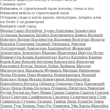
Снимаем скотч
Избавляем от строительной пыли потолок, стены и пол
Избавляем мебель от строительной пыли
Оттираем следы и капли краски, штукатурки, затирки, клея
(не более 2 см диаметром)
Выберите свой город
Москва
Санкт-Петербург
Адлер
Апрелевка
Архангельск
Астрахань
Балашиха
Батайск
Благовещенск
Брянск
Великий
Новгород
Видное
Владивосток
Владимир
Волгоград
Вологда
Воронеж
Геленджик
Грозный
Дзержинск
Дмитров
Долгопрудный
Домодедово
Екатеринбург
Жуковский
Зеленогорск
Зеленоград
Иваново
Ивантеевка
Иркутск
Истра
Йошкар-Ола
Казань
Калининград
Калуга
Каспийск
Кашира
Киров
Клин
Королёв
Кострома
Красногорск
Краснодар
Красноярск
Курган
Липецк
Лобня
Люберцы
Магадан
Магнитогорск
Махачкала
Мурманск
Мытищи
Набережные
Челны
Нальчик
Наро-Фоминск
Нижневартовск
Нижний
Новгород
Новая Москва
Новокузнецк
Новороссийск
Новосибирск
Ногинск
Обнинск
Одинцово
Омск
Павловский
Посад
Пенза
Пермь
Подольск
Пушкино
Пятигорск
Раменское
Реутов
Ростов-на-Дону
Рязань
Самара
Саранск
Саратов
Сергиев
Посад
Серпухов
Симферополь
Смоленск
Солнечногорск
Сочи
Ставрополь
Ступино
Таганрог
Тамбов
Тверь
Тольятти
Томск
Троицк
Тула
Тюмень
Улан-Удэ
Ульяновск
Уфа
Ханты-Мансийск