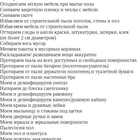
Отодвигаем легкую мебель при мытье пола
Снимаем защитную пленку и чехлы с мебели
Снимаем скотч
Избавляем от строительной пыли потолок, стены и пол
Избавляем мебель от строительной пыли
Оттираем следы и капли краски, штукатурки, затирки, клея
(не более 2 см диаметром)
Собираем весь мусор
Меняем пакеты в мусорных корзинах
Раскладываем/ развешиваем вещи аккуратно
Протираем пыль на всех доступных и свободных поверхностях
Протираем от пыли батарею (полотенцесушитель)
Протираем от пыли держатели полотенец и туалетной бумаги
Протираем от пыли настенные бра
Моем и дезинфицируем унитаз
Натираем до блеска сантехнику
Моем и дезинфицируем раковину
Моем и дезинфицируем ванную/душевую кабину
Моем краны и душевые лейки
Моем мыльницу и стаканы под щетки
Моем дверные ручки и замок
Моем зеркала и зеркальные поверхности
Пылесосим пол
Моем пол и плинтуса
Моем розетки/ выключатели