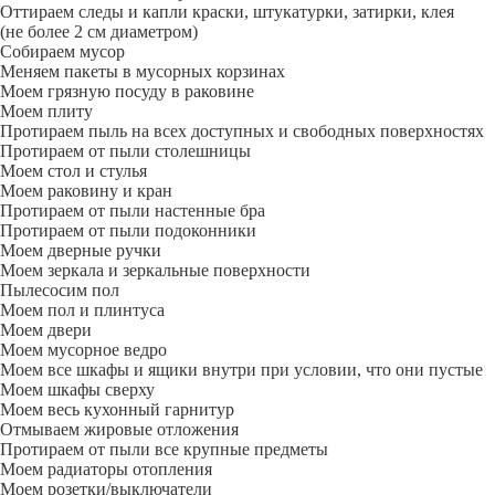
Оттираем следы и капли краски, штукатурки, затирки, клея
(не более 2 см диаметром)
Собираем мусор
Меняем пакеты в мусорных корзинах
Моем грязную посуду в раковине
Моем плиту
Протираем пыль на всех доступных и свободных поверхностях
Протираем от пыли столешницы
Моем стол и стулья
Моем раковину и кран
Протираем от пыли настенные бра
Протираем от пыли подоконники
Моем дверные ручки
Моем зеркала и зеркальные поверхности
Пылесосим пол
Моем пол и плинтуса
Моем двери
Моем мусорное ведро
Моем все шкафы и ящики внутри при условии, что они пустые
Моем шкафы сверху
Моем весь кухонный гарнитур
Отмываем жировые отложения
Протираем от пыли все крупные предметы
Моем радиаторы отопления
Моем розетки/выключатели