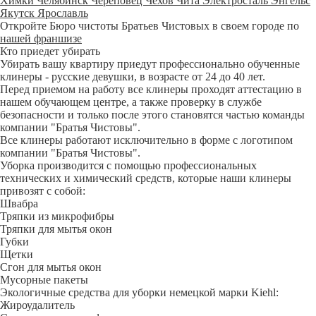
Химки
Челябинск
Череповец
Чехов
Чита
Электросталь
Энгельс
Якутск
Ярославль
Откройте Бюро чистоты Братьев Чистовых в своем городе по
нашей франшизе
Кто приедет убирать
Убирать вашу квартиру приедут профессионально обученные
клинеры - русские девушки, в возрасте от 24 до 40 лет.
Перед приемом на работу все клинеры проходят аттестацию в
нашем обучающем центре, а также проверку в службе
безопасности и только после этого становятся частью команды
компании "Братья Чистовы".
Все клинеры работают исключительно в форме с логотипом
компании "Братья Чистовы".
Уборка производится с помощью профессиональных
технических и химический средств, которые наши клинеры
привозят с собой:
Швабра
Тряпки из микрофибры
Тряпки для мытья окон
Губки
Щетки
Сгон для мытья окон
Мусорные пакеты
Экологичные средства для уборки немецкой марки Kiehl:
Жироудалитель