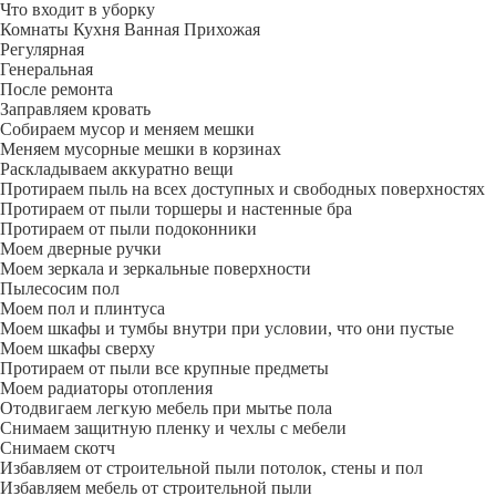
Что входит в уборку
Регу­лярная
Гене­ральная
После ремонта
Заправляем кровать
Собираем мусор и меняем мешки
Меняем мусорные мешки в корзинах
Раскладываем аккуратно вещи
Протираем пыль на всех доступных и свободных поверхностях
Протираем от пыли торшеры и настенные бра
Протираем от пыли подоконники
Моем дверные ручки
Моем зеркала и зеркальные поверхности
Пылесосим пол
Моем пол и плинтуса
Моем шкафы и тумбы внутри при условии, что они пустые
Моем шкафы сверху
Протираем от пыли все крупные предметы
Моем радиаторы отопления
Отодвигаем легкую мебель при мытье пола
Снимаем защитную пленку и чехлы с мебели
Снимаем скотч
Избавляем от строительной пыли потолок, стены и пол
Избавляем мебель от строительной пыли