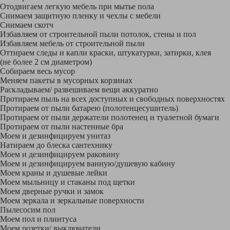
Отодвигаем легкую мебель при мытье пола
Снимаем защитную пленку и чехлы с мебели
Снимаем скотч
Избавляем от строительной пыли потолок, стены и пол
Избавляем мебель от строительной пыли
Оттираем следы и капли краски, штукатурки, затирки, клея
(не более 2 см диаметром)
Собираем весь мусор
Меняем пакеты в мусорных корзинах
Раскладываем/ развешиваем вещи аккуратно
Протираем пыль на всех доступных и свободных поверхностях
Протираем от пыли батарею (полотенцесушитель)
Протираем от пыли держатели полотенец и туалетной бумаги
Протираем от пыли настенные бра
Моем и дезинфицируем унитаз
Натираем до блеска сантехнику
Моем и дезинфицируем раковину
Моем и дезинфицируем ванную/душевую кабину
Моем краны и душевые лейки
Моем мыльницу и стаканы под щетки
Моем дверные ручки и замок
Моем зеркала и зеркальные поверхности
Пылесосим пол
Моем пол и плинтуса
Моем розетки/ выключатели