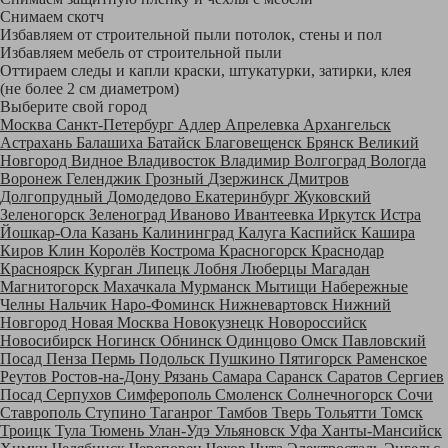
Снимаем скотч
Избавляем от строительной пыли потолок, стены и пол
Избавляем мебель от строительной пыли
Оттираем следы и капли краски, штукатурки, затирки, клея
(не более 2 см диаметром)
Выберите свой город
Москва
Санкт-Петербург
Адлер
Апрелевка
Архангельск
Астрахань
Балашиха
Батайск
Благовещенск
Брянск
Великий
Новгород
Видное
Владивосток
Владимир
Волгоград
Вологда
Воронеж
Геленджик
Грозный
Дзержинск
Дмитров
Долгопрудный
Домодедово
Екатеринбург
Жуковский
Зеленогорск
Зеленоград
Иваново
Ивантеевка
Иркутск
Истра
Йошкар-Ола
Казань
Калининград
Калуга
Каспийск
Кашира
Киров
Клин
Королёв
Кострома
Красногорск
Краснодар
Красноярск
Курган
Липецк
Лобня
Люберцы
Магадан
Магнитогорск
Махачкала
Мурманск
Мытищи
Набережные
Челны
Нальчик
Наро-Фоминск
Нижневартовск
Нижний
Новгород
Новая Москва
Новокузнецк
Новороссийск
Новосибирск
Ногинск
Обнинск
Одинцово
Омск
Павловский
Посад
Пенза
Пермь
Подольск
Пушкино
Пятигорск
Раменское
Реутов
Ростов-на-Дону
Рязань
Самара
Саранск
Саратов
Сергиев
Посад
Серпухов
Симферополь
Смоленск
Солнечногорск
Сочи
Ставрополь
Ступино
Таганрог
Тамбов
Тверь
Тольятти
Томск
Троицк
Тула
Тюмень
Улан-Удэ
Ульяновск
Уфа
Ханты-Мансийск