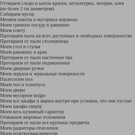
Оттираем следы и капли краски, штукатурки, затирки, клея
(не более 2 см диаметром)
Собираем мусор
Меняем пакеты в мусорных корзинах
Моем грязную посуду в раковине
Моем плиту
Протираем пыль на всех доступных и свободных поверхностях
Протираем от пыли столешницы
Моем стол и стулья
Моем раковину и кран
Протираем от пыли настенные бра
Протираем от пыли подоконники
Моем дверные ручки
Моем зеркала и зеркальные поверхности
Пылесосим пол
Моем пол и плинтуса
Моем двери
Моем мусорное ведро
Моем все шкафы и ящики внутри при условии, что они пустые
Моем шкафы сверху
Моем весь кухонный гарнитур
Отмываем жировые отложения
Протираем от пыли все крупные предметы
Моем радиаторы отопления
Моем розетки/выключатели