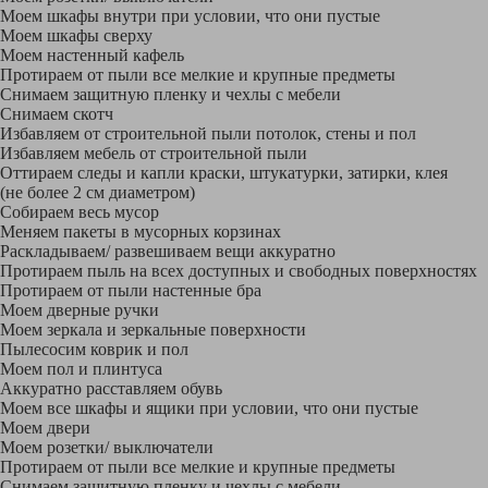
Моем шкафы внутри при условии, что они пустые
Моем шкафы сверху
Моем настенный кафель
Протираем от пыли все мелкие и крупные предметы
Снимаем защитную пленку и чехлы с мебели
Снимаем скотч
Избавляем от строительной пыли потолок, стены и пол
Избавляем мебель от строительной пыли
Оттираем следы и капли краски, штукатурки, затирки, клея
(не более 2 см диаметром)
Собираем весь мусор
Меняем пакеты в мусорных корзинах
Раскладываем/ развешиваем вещи аккуратно
Протираем пыль на всех доступных и свободных поверхностях
Протираем от пыли настенные бра
Моем дверные ручки
Моем зеркала и зеркальные поверхности
Пылесосим коврик и пол
Моем пол и плинтуса
Аккуратно расставляем обувь
Моем все шкафы и ящики при условии, что они пустые
Моем двери
Моем розетки/ выключатели
Протираем от пыли все мелкие и крупные предметы
Снимаем защитную пленку и чехлы с мебели