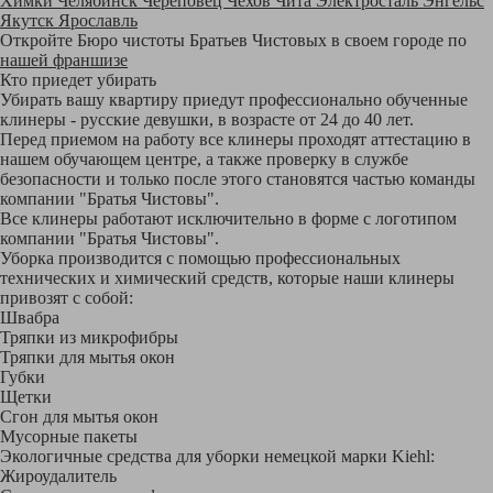
Химки
Челябинск
Череповец
Чехов
Чита
Электросталь
Энгельс
Якутск
Ярославль
Откройте Бюро чистоты Братьев Чистовых в своем городе по
нашей франшизе
Кто приедет убирать
Убирать вашу квартиру приедут профессионально обученные
клинеры - русские девушки, в возрасте от 24 до 40 лет.
Перед приемом на работу все клинеры проходят аттестацию в
нашем обучающем центре, а также проверку в службе
безопасности и только после этого становятся частью команды
компании "Братья Чистовы".
Все клинеры работают исключительно в форме с логотипом
компании "Братья Чистовы".
Уборка производится с помощью профессиональных
технических и химический средств, которые наши клинеры
привозят с собой:
Швабра
Тряпки из микрофибры
Тряпки для мытья окон
Губки
Щетки
Сгон для мытья окон
Мусорные пакеты
Экологичные средства для уборки немецкой марки Kiehl:
Жироудалитель