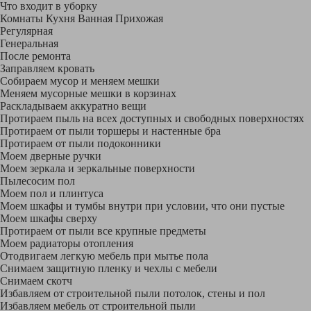
Что входит в уборку
Регу­лярная
Гене­ральная
После ремонта
Заправляем кровать
Собираем мусор и меняем мешки
Меняем мусорные мешки в корзинах
Раскладываем аккуратно вещи
Протираем пыль на всех доступных и свободных поверхностях
Протираем от пыли торшеры и настенные бра
Протираем от пыли подоконники
Моем дверные ручки
Моем зеркала и зеркальные поверхности
Пылесосим пол
Моем пол и плинтуса
Моем шкафы и тумбы внутри при условии, что они пустые
Моем шкафы сверху
Протираем от пыли все крупные предметы
Моем радиаторы отопления
Отодвигаем легкую мебель при мытье пола
Снимаем защитную пленку и чехлы с мебели
Снимаем скотч
Избавляем от строительной пыли потолок, стены и пол
Избавляем мебель от строительной пыли