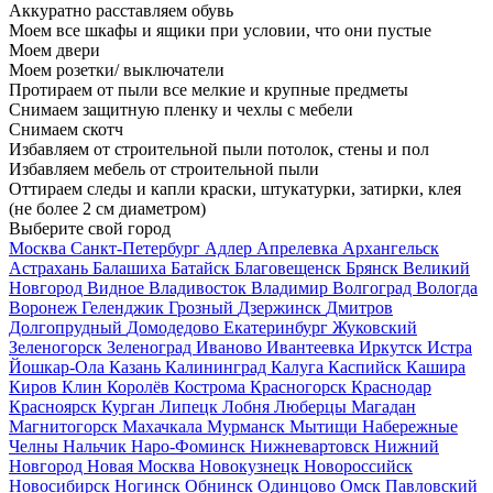
Аккуратно расставляем обувь
Моем все шкафы и ящики при условии, что они пустые
Моем двери
Моем розетки/ выключатели
Протираем от пыли все мелкие и крупные предметы
Снимаем защитную пленку и чехлы с мебели
Снимаем скотч
Избавляем от строительной пыли потолок, стены и пол
Избавляем мебель от строительной пыли
Оттираем следы и капли краски, штукатурки, затирки, клея
(не более 2 см диаметром)
Выберите свой город
Москва
Санкт-Петербург
Адлер
Апрелевка
Архангельск
Астрахань
Балашиха
Батайск
Благовещенск
Брянск
Великий
Новгород
Видное
Владивосток
Владимир
Волгоград
Вологда
Воронеж
Геленджик
Грозный
Дзержинск
Дмитров
Долгопрудный
Домодедово
Екатеринбург
Жуковский
Зеленогорск
Зеленоград
Иваново
Ивантеевка
Иркутск
Истра
Йошкар-Ола
Казань
Калининград
Калуга
Каспийск
Кашира
Киров
Клин
Королёв
Кострома
Красногорск
Краснодар
Красноярск
Курган
Липецк
Лобня
Люберцы
Магадан
Магнитогорск
Махачкала
Мурманск
Мытищи
Набережные
Челны
Нальчик
Наро-Фоминск
Нижневартовск
Нижний
Новгород
Новая Москва
Новокузнецк
Новороссийск
Новосибирск
Ногинск
Обнинск
Одинцово
Омск
Павловский