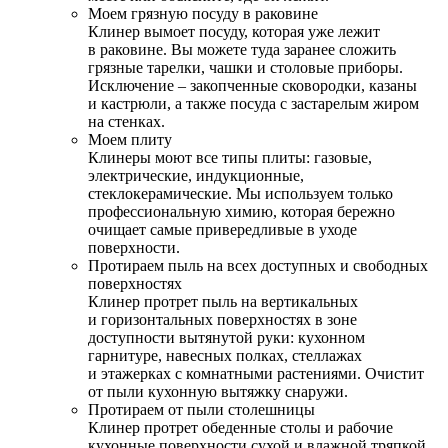
Моем грязную посуду в раковине
Клинер вымоет посуду, которая уже лежит
в раковине. Вы можете туда заранее сложить
грязные тарелки, чашки и столовые приборы.
Исключение – закопченные сковородки, казаны
и кастрюли, а также посуда с застарелым жиром
на стенках.
Моем плиту
Клинеры моют все типы плиты: газовые,
электрические, индукционные,
стеклокерамические. Мы используем только
профессиональную химию, которая бережно
очищает самые привередливые в уходе
поверхности.
Протираем пыль на всех доступных и свободных
поверхностях
Клинер протрет пыль на вертикальных
и горизонтальных поверхностях в зоне
доступности вытянутой руки: кухонном
гарнитуре, навесных полках, стеллажах
и этажерках с комнатными растениями. Очистит
от пыли кухонную вытяжку снаружи.
Протираем от пыли столешницы
Клинер протрет обеденные столы и рабочие
кухонные поверхности сухой и влажной тряпкой.