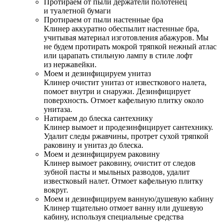
Протираем от пыли держатели полотенец
и туалетной бумаги
Протираем от пыли настенные бра
Клинер аккуратно обеспылит настенные бра,
учитывая материал изготовления абажуров. Мы
не будем протирать мокрой тряпкой нежный атлас
или царапать стильную лампу в стиле лофт
из нержавейки.
Моем и дезинфицируем унитаз
Клинер очистит унитаз от известкового налета,
помоет внутри и снаружи. Дезинфицирует
поверхность. Отмоет кафельную плитку около
унитаза.
Натираем до блеска сантехнику
Клинер вымоет и продезинфицирует сантехнику.
Удалит следы ржавчины, протрет сухой тряпкой
раковину и унитаз до блеска.
Моем и дезинфицируем раковину
Клинер вымоет раковину, очистит от следов
зубной пасты и мыльных разводов, удалит
известковый налет. Отмоет кафельную плитку
вокруг.
Моем и дезинфицируем ванную/душевую кабину
Клинер тщательно отмоет ванну или душевую
кабину, используя специальные средства