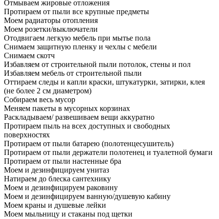
Отмываем жировые отложения
Протираем от пыли все крупные предметы
Моем радиаторы отопления
Моем розетки/выключатели
Отодвигаем легкую мебель при мытье пола
Снимаем защитную пленку и чехлы с мебели
Снимаем скотч
Избавляем от строительной пыли потолок, стены и пол
Избавляем мебель от строительной пыли
Оттираем следы и капли краски, штукатурки, затирки, клея
(не более 2 см диаметром)
Собираем весь мусор
Меняем пакеты в мусорных корзинах
Раскладываем/ развешиваем вещи аккуратно
Протираем пыль на всех доступных и свободных
поверхностях
Протираем от пыли батарею (полотенцесушитель)
Протираем от пыли держатели полотенец и туалетной бумаги
Протираем от пыли настенные бра
Моем и дезинфицируем унитаз
Натираем до блеска сантехнику
Моем и дезинфицируем раковину
Моем и дезинфицируем ванную/душевую кабину
Моем краны и душевые лейки
Моем мыльницу и стаканы под щетки