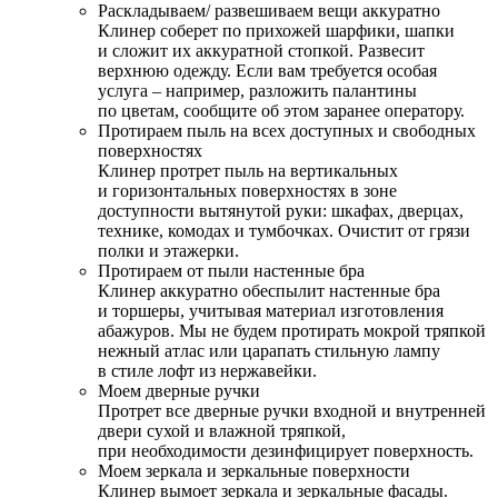
Раскладываем/ развешиваем вещи аккуратно
Клинер соберет по прихожей шарфики, шапки
и сложит их аккуратной стопкой. Развесит
верхнюю одежду. Если вам требуется особая
услуга – например, разложить палантины
по цветам, сообщите об этом заранее оператору.
Протираем пыль на всех доступных и свободных
поверхностях
Клинер протрет пыль на вертикальных
и горизонтальных поверхностях в зоне
доступности вытянутой руки: шкафах, дверцах,
технике, комодах и тумбочках. Очистит от грязи
полки и этажерки.
Протираем от пыли настенные бра
Клинер аккуратно обеспылит настенные бра
и торшеры, учитывая материал изготовления
абажуров. Мы не будем протирать мокрой тряпкой
нежный атлас или царапать стильную лампу
в стиле лофт из нержавейки.
Моем дверные ручки
Протрет все дверные ручки входной и внутренней
двери сухой и влажной тряпкой,
при необходимости дезинфицирует поверхность.
Моем зеркала и зеркальные поверхности
Клинер вымоет зеркала и зеркальные фасады.