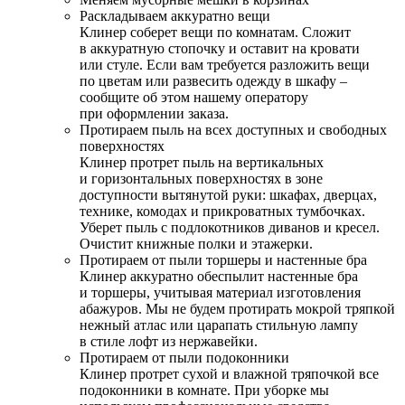
Раскладываем аккуратно вещи
Клинер соберет вещи по комнатам. Сложит
в аккуратную стопочку и оставит на кровати
или стуле. Если вам требуется разложить вещи
по цветам или развесить одежду в шкафу –
сообщите об этом нашему оператору
при оформлении заказа.
Протираем пыль на всех доступных и свободных
поверхностях
Клинер протрет пыль на вертикальных
и горизонтальных поверхностях в зоне
доступности вытянутой руки: шкафах, дверцах,
технике, комодах и прикроватных тумбочках.
Уберет пыль с подлокотников диванов и кресел.
Очистит книжные полки и этажерки.
Протираем от пыли торшеры и настенные бра
Клинер аккуратно обеспылит настенные бра
и торшеры, учитывая материал изготовления
абажуров. Мы не будем протирать мокрой тряпкой
нежный атлас или царапать стильную лампу
в стиле лофт из нержавейки.
Протираем от пыли подоконники
Клинер протрет сухой и влажной тряпочкой все
подоконники в комнате. При уборке мы