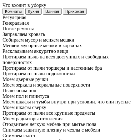
Что входит в уборку
Регу­лярная
Гене­ральная
После ремонта
Заправляем кровать
Собираем мусор и меняем мешки
Меняем мусорные мешки в корзинах
Раскладываем аккуратно вещи
Протираем пыль на всех доступных и свободных
поверхностях
Протираем от пыли торшеры и настенные бра
Протираем от пыли подоконники
Моем дверные ручки
Моем зеркала и зеркальные поверхности
Пылесосим пол
Моем пол и плинтуса
Моем шкафы и тумбы внутри при условии, что они пустые
Моем шкафы сверху
Протираем от пыли все крупные предметы
Моем радиаторы отопления
Отодвигаем легкую мебель при мытье пола
Снимаем защитную пленку и чехлы с мебели
Снимаем скотч