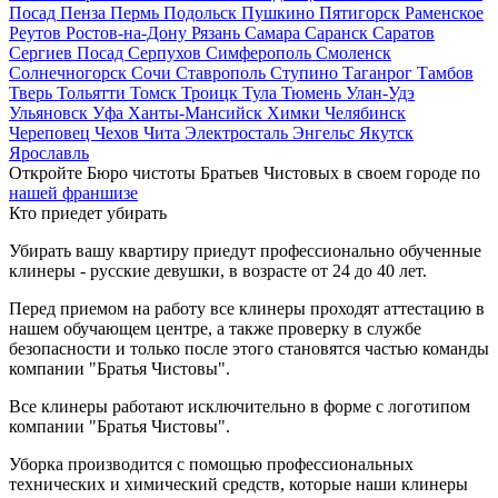
Посад
Пенза
Пермь
Подольск
Пушкино
Пятигорск
Раменское
Реутов
Ростов-на-Дону
Рязань
Самара
Саранск
Саратов
Сергиев Посад
Серпухов
Симферополь
Смоленск
Солнечногорск
Сочи
Ставрополь
Ступино
Таганрог
Тамбов
Тверь
Тольятти
Томск
Троицк
Тула
Тюмень
Улан-Удэ
Ульяновск
Уфа
Ханты-Мансийск
Химки
Челябинск
Череповец
Чехов
Чита
Электросталь
Энгельс
Якутск
Ярославль
Откройте Бюро чистоты Братьев Чистовых в своем городе по
нашей франшизе
Кто приедет убирать
Убирать вашу квартиру приедут профессионально обученные
клинеры - русские девушки, в возрасте от 24 до 40 лет.
Перед приемом на работу все клинеры проходят аттестацию в
нашем обучающем центре, а также проверку в службе
безопасности и только после этого становятся частью команды
компании "Братья Чистовы".
Все клинеры работают исключительно в форме с логотипом
компании "Братья Чистовы".
Уборка производится с помощью профессиональных
технических и химический средств, которые наши клинеры