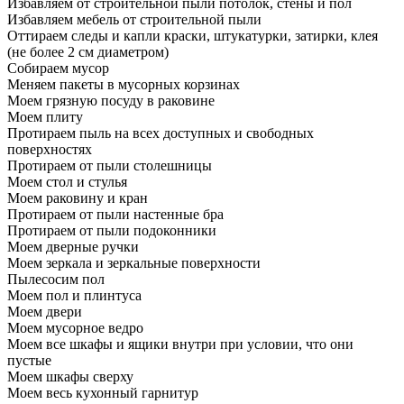
Избавляем от строительной пыли потолок, стены и пол
Избавляем мебель от строительной пыли
Оттираем следы и капли краски, штукатурки, затирки, клея
(не более 2 см диаметром)
Собираем мусор
Меняем пакеты в мусорных корзинах
Моем грязную посуду в раковине
Моем плиту
Протираем пыль на всех доступных и свободных
поверхностях
Протираем от пыли столешницы
Моем стол и стулья
Моем раковину и кран
Протираем от пыли настенные бра
Протираем от пыли подоконники
Моем дверные ручки
Моем зеркала и зеркальные поверхности
Пылесосим пол
Моем пол и плинтуса
Моем двери
Моем мусорное ведро
Моем все шкафы и ящики внутри при условии, что они
пустые
Моем шкафы сверху
Моем весь кухонный гарнитур