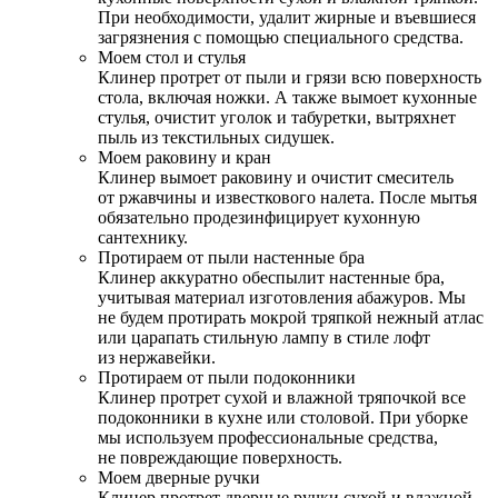
При необходимости, удалит жирные и въевшиеся
загрязнения с помощью специального средства.
Моем стол и стулья
Клинер протрет от пыли и грязи всю поверхность
стола, включая ножки. А также вымоет кухонные
стулья, очистит уголок и табуретки, вытряхнет
пыль из текстильных сидушек.
Моем раковину и кран
Клинер вымоет раковину и очистит смеситель
от ржавчины и известкового налета. После мытья
обязательно продезинфицирует кухонную
сантехнику.
Протираем от пыли настенные бра
Клинер аккуратно обеспылит настенные бра,
учитывая материал изготовления абажуров. Мы
не будем протирать мокрой тряпкой нежный атлас
или царапать стильную лампу в стиле лофт
из нержавейки.
Протираем от пыли подоконники
Клинер протрет сухой и влажной тряпочкой все
подоконники в кухне или столовой. При уборке
мы используем профессиональные средства,
не повреждающие поверхность.
Моем дверные ручки
Клинер протрет дверные ручки сухой и влажной