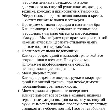
и горизонтальных поверхностях в зоне
доступности вытянутой руки: шкафах, дверцах,
технике, комодах и прикроватных тумбочках.
Уберет пыль с подлокотников диванов и кресел.
Очистит книжные полки и этажерки.
Протираем от пыли торшеры и настенные бра
Клинер аккуратно обеспылит настенные бра
и торшеры, учитывая материал изготовления
абажуров. Мы не будем протирать мокрой тряпкой
нежный атлас или царапать стильную лампу
в стиле лофт из нержавейки.
Протираем от пыли подоконники
Клинер протрет сухой и влажной тряпочкой все
подоконники в комнате. При уборке мы
используем профессиональные средства,
не повреждающие поверхность.
Моем дверные ручки
Клинер протрет все дверные ручки в квартире
сухой и влажной тряпкой, при необходимости
продезинфицирует поверхность.
Моем зеркала и зеркальные поверхности
Клинер вымоет все зеркала в комнате, включая
зеркальные фасады шкафов на высоту вытянутой
руки. Вымоет стеклянные поверхности туалетных
столиков и тумбочек под ТВ. Протрет свободные