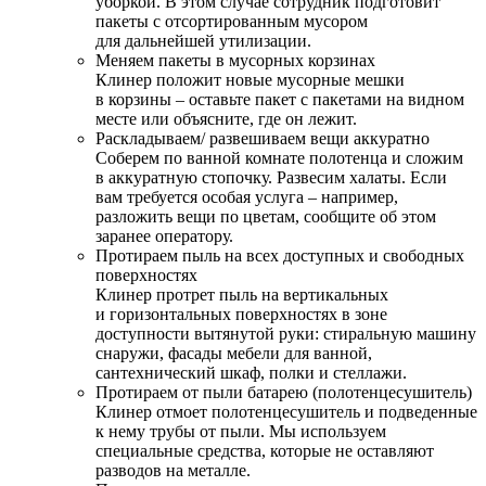
уборкой. В этом случае сотрудник подготовит
пакеты с отсортированным мусором
для дальнейшей утилизации.
Меняем пакеты в мусорных корзинах
Клинер положит новые мусорные мешки
в корзины – оставьте пакет с пакетами на видном
месте или объясните, где он лежит.
Раскладываем/ развешиваем вещи аккуратно
Соберем по ванной комнате полотенца и сложим
в аккуратную стопочку. Развесим халаты. Если
вам требуется особая услуга – например,
разложить вещи по цветам, сообщите об этом
заранее оператору.
Протираем пыль на всех доступных и свободных
поверхностях
Клинер протрет пыль на вертикальных
и горизонтальных поверхностях в зоне
доступности вытянутой руки: стиральную машину
снаружи, фасады мебели для ванной,
сантехнический шкаф, полки и стеллажи.
Протираем от пыли батарею (полотенцесушитель)
Клинер отмоет полотенцесушитель и подведенные
к нему трубы от пыли. Мы используем
специальные средства, которые не оставляют
разводов на металле.