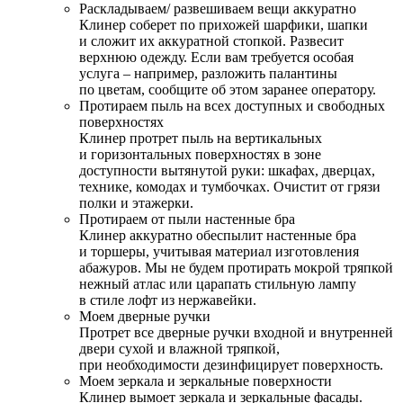
Раскладываем/ развешиваем вещи аккуратно
Клинер соберет по прихожей шарфики, шапки
и сложит их аккуратной стопкой. Развесит
верхнюю одежду. Если вам требуется особая
услуга – например, разложить палантины
по цветам, сообщите об этом заранее оператору.
Протираем пыль на всех доступных и свободных
поверхностях
Клинер протрет пыль на вертикальных
и горизонтальных поверхностях в зоне
доступности вытянутой руки: шкафах, дверцах,
технике, комодах и тумбочках. Очистит от грязи
полки и этажерки.
Протираем от пыли настенные бра
Клинер аккуратно обеспылит настенные бра
и торшеры, учитывая материал изготовления
абажуров. Мы не будем протирать мокрой тряпкой
нежный атлас или царапать стильную лампу
в стиле лофт из нержавейки.
Моем дверные ручки
Протрет все дверные ручки входной и внутренней
двери сухой и влажной тряпкой,
при необходимости дезинфицирует поверхность.
Моем зеркала и зеркальные поверхности
Клинер вымоет зеркала и зеркальные фасады.