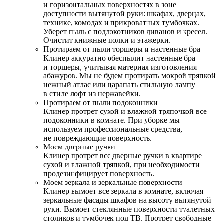
и горизонтальных поверхностях в зоне
доступности вытянутой руки: шкафах, дверцах,
технике, комодах и прикроватных тумбочках.
Уберет пыль с подлокотников диванов и кресел.
Очистит книжные полки и этажерки.
Протираем от пыли торшеры и настенные бра
Клинер аккуратно обеспылит настенные бра
и торшеры, учитывая материал изготовления
абажуров. Мы не будем протирать мокрой тряпкой
нежный атлас или царапать стильную лампу
в стиле лофт из нержавейки.
Протираем от пыли подоконники
Клинер протрет сухой и влажной тряпочкой все
подоконники в комнате. При уборке мы
используем профессиональные средства,
не повреждающие поверхность.
Моем дверные ручки
Клинер протрет все дверные ручки в квартире
сухой и влажной тряпкой, при необходимости
продезинфицирует поверхность.
Моем зеркала и зеркальные поверхности
Клинер вымоет все зеркала в комнате, включая
зеркальные фасады шкафов на высоту вытянутой
руки. Вымоет стеклянные поверхности туалетных
столиков и тумбочек под ТВ. Протрет свободные