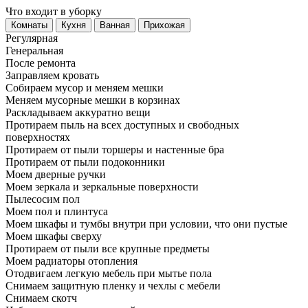
Что входит в уборку
Регу­лярная
Гене­ральная
После ремонта
Заправляем кровать
Собираем мусор и меняем мешки
Меняем мусорные мешки в корзинах
Раскладываем аккуратно вещи
Протираем пыль на всех доступных и свободных
поверхностях
Протираем от пыли торшеры и настенные бра
Протираем от пыли подоконники
Моем дверные ручки
Моем зеркала и зеркальные поверхности
Пылесосим пол
Моем пол и плинтуса
Моем шкафы и тумбы внутри при условии, что они пустые
Моем шкафы сверху
Протираем от пыли все крупные предметы
Моем радиаторы отопления
Отодвигаем легкую мебель при мытье пола
Снимаем защитную пленку и чехлы с мебели
Снимаем скотч