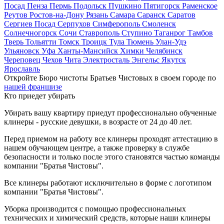
Посад
Пенза
Пермь
Подольск
Пушкино
Пятигорск
Раменское
Реутов
Ростов-на-Дону
Рязань
Самара
Саранск
Саратов
Сергиев Посад
Серпухов
Симферополь
Смоленск
Солнечногорск
Сочи
Ставрополь
Ступино
Таганрог
Тамбов
Тверь
Тольятти
Томск
Троицк
Тула
Тюмень
Улан-Удэ
Ульяновск
Уфа
Ханты-Мансийск
Химки
Челябинск
Череповец
Чехов
Чита
Электросталь
Энгельс
Якутск
Ярославль
Откройте Бюро чистоты Братьев Чистовых в своем городе по
нашей франшизе
Кто приедет убирать
Убирать вашу квартиру приедут профессионально обученные
клинеры - русские девушки, в возрасте от 24 до 40 лет.
Перед приемом на работу все клинеры проходят аттестацию в
нашем обучающем центре, а также проверку в службе
безопасности и только после этого становятся частью команды
компании "Братья Чистовы".
Все клинеры работают исключительно в форме с логотипом
компании "Братья Чистовы".
Уборка производится с помощью профессиональных
технических и химический средств, которые наши клинеры