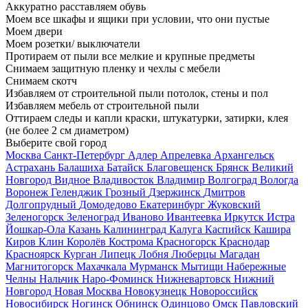
Аккуратно расставляем обувь
Моем все шкафы и ящики при условии, что они пустые
Моем двери
Моем розетки/ выключатели
Протираем от пыли все мелкие и крупные предметы
Снимаем защитную пленку и чехлы с мебели
Снимаем скотч
Избавляем от строительной пыли потолок, стены и пол
Избавляем мебель от строительной пыли
Оттираем следы и капли краски, штукатурки, затирки, клея
(не более 2 см диаметром)
Выберите свой город
Москва
Санкт-Петербург
Адлер
Апрелевка
Архангельск
Астрахань
Балашиха
Батайск
Благовещенск
Брянск
Великий
Новгород
Видное
Владивосток
Владимир
Волгоград
Вологда
Воронеж
Геленджик
Грозный
Дзержинск
Дмитров
Долгопрудный
Домодедово
Екатеринбург
Жуковский
Зеленогорск
Зеленоград
Иваново
Ивантеевка
Иркутск
Истра
Йошкар-Ола
Казань
Калининград
Калуга
Каспийск
Кашира
Киров
Клин
Королёв
Кострома
Красногорск
Краснодар
Красноярск
Курган
Липецк
Лобня
Люберцы
Магадан
Магнитогорск
Махачкала
Мурманск
Мытищи
Набережные
Челны
Нальчик
Наро-Фоминск
Нижневартовск
Нижний
Новгород
Новая Москва
Новокузнецк
Новороссийск
Новосибирск
Ногинск
Обнинск
Одинцово
Омск
Павловский