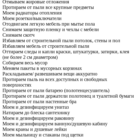
Отмываем жировые отложения
Протираем от пыли все крупные предметы
Моем радиаторы отопления
Моем розетки/выключатели
Отодвигаем легкую мебель при мытье пола
Снимаем защитную пленку и чехлы с мебели
Снимаем скотч
Избавляем от строительной пыли потолок, стены и пол
Избавляем мебель от строительной пыли
Оттираем следы и капли краски, штукатурки, затирки, клея
(не более 2 см диаметром)
Собираем весь мусор
Меняем пакеты в мусорных корзинах
Раскладываем/ развешиваем вещи аккуратно
Протираем пыль на всех доступных и свободных
поверхностях
Протираем от пыли батарею (полотенцесушитель)
Протираем от пыли держатели полотенец и туалетной бумаги
Протираем от пыли настенные бра
Моем и дезинфицируем унитаз
Натираем до блеска сантехнику
Моем и дезинфицируем раковину
Моем и дезинфицируем ванную/душевую кабину
Моем краны и душевые лейки
Моем мыльницу и стаканы под щетки