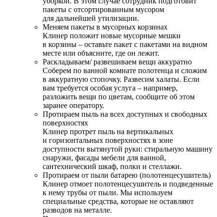
уборкой. В этом случае сотрудник подготовит
пакеты с отсортированным мусором
для дальнейшей утилизации.
Меняем пакеты в мусорных корзинах
Клинер положит новые мусорные мешки
в корзины – оставьте пакет с пакетами на видном
месте или объясните, где он лежит.
Раскладываем/ развешиваем вещи аккуратно
Соберем по ванной комнате полотенца и сложим
в аккуратную стопочку. Развесим халаты. Если
вам требуется особая услуга – например,
разложить вещи по цветам, сообщите об этом
заранее оператору.
Протираем пыль на всех доступных и свободных
поверхностях
Клинер протрет пыль на вертикальных
и горизонтальных поверхностях в зоне
доступности вытянутой руки: стиральную машину
снаружи, фасады мебели для ванной,
сантехнический шкаф, полки и стеллажи.
Протираем от пыли батарею (полотенцесушитель)
Клинер отмоет полотенцесушитель и подведенные
к нему трубы от пыли. Мы используем
специальные средства, которые не оставляют
разводов на металле.