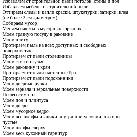
Избавляем от строительной пыли потолок, стены и пол
Избавляем мебель от строительной пыли
Оттираем следы и капли краски, штукатурки, затирки, клея
(не более 2 см диаметром)
Собираем мусор
Меняем пакеты в мусорных корзинах
Моем грязную посуду в раковине
Моем плиту
Протираем пыль на всех доступных и свободных
поверхностях
Протираем от пыли столешницы
Моем стол и стулья
Моем раковину и кран
Протираем от пыли настенные бра
Протираем от пыли подоконники
Моем дверные ручки
Моем зеркала и зеркальные поверхности
Пылесосим пол
Моем пол и плинтуса
Моем двери
Моем мусорное ведро
Моем все шкафы и ящики внутри при условии, что они
пустые
Моем шкафы сверху
Моем весь кухонный гарнитур