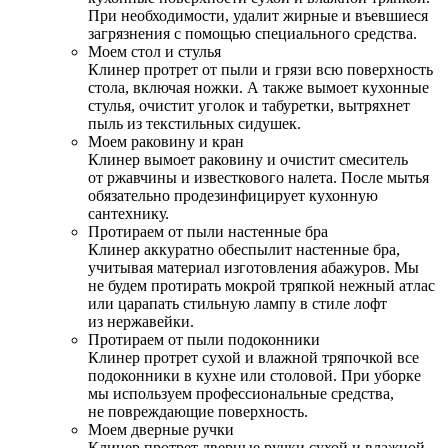
При необходимости, удалит жирные и въевшиеся
загрязнения с помощью специального средства.
Моем стол и стулья
Клинер протрет от пыли и грязи всю поверхность
стола, включая ножки. А также вымоет кухонные
стулья, очистит уголок и табуретки, вытряхнет
пыль из текстильных сидушек.
Моем раковину и кран
Клинер вымоет раковину и очистит смеситель
от ржавчины и известкового налета. После мытья
обязательно продезинфицирует кухонную
сантехнику.
Протираем от пыли настенные бра
Клинер аккуратно обеспылит настенные бра,
учитывая материал изготовления абажуров. Мы
не будем протирать мокрой тряпкой нежный атлас
или царапать стильную лампу в стиле лофт
из нержавейки.
Протираем от пыли подоконники
Клинер протрет сухой и влажной тряпочкой все
подоконники в кухне или столовой. При уборке
мы используем профессиональные средства,
не повреждающие поверхность.
Моем дверные ручки
Клинер протрет дверные ручки сухой и влажной