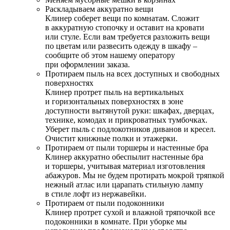
Раскладываем аккуратно вещи
Клинер соберет вещи по комнатам. Сложит
в аккуратную стопочку и оставит на кровати
или стуле. Если вам требуется разложить вещи
по цветам или развесить одежду в шкафу –
сообщите об этом нашему оператору
при оформлении заказа.
Протираем пыль на всех доступных и свободных
поверхностях
Клинер протрет пыль на вертикальных
и горизонтальных поверхностях в зоне
доступности вытянутой руки: шкафах, дверцах,
технике, комодах и прикроватных тумбочках.
Уберет пыль с подлокотников диванов и кресел.
Очистит книжные полки и этажерки.
Протираем от пыли торшеры и настенные бра
Клинер аккуратно обеспылит настенные бра
и торшеры, учитывая материал изготовления
абажуров. Мы не будем протирать мокрой тряпкой
нежный атлас или царапать стильную лампу
в стиле лофт из нержавейки.
Протираем от пыли подоконники
Клинер протрет сухой и влажной тряпочкой все
подоконники в комнате. При уборке мы