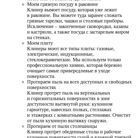
Моем грязную посуду в раковине
Клинер вымоет посуду, которая уже лежит
в раковине. Вы можете туда заранее сложить
грязные тарелки, чашки и столовые приборы.
Исключение – закопченные сковородки, казаны
и кастрюли, а также посуда с застарелым жиром
на стенках.
Моем плиту
Клинеры моют все типы плиты: газовые,
электрические, индукционные,
стеклокерамические. Мы используем только
профессиональную химию, которая бережно
очищает самые привередливые в уходе
поверхности.
Протираем пыль на всех доступных и свободных
поверхностях
Клинер протрет пыль на вертикальных
и горизонтальных поверхностях в зоне
доступности вытянутой руки: кухонном
гарнитуре, навесных полках, стеллажах
и этажерках с комнатными растениями. Очистит
от пыли кухонную вытяжку снаружи.
Протираем от пыли столешницы
Клинер протрет обеденные столы и рабочие
кухонные поверхности сухой и влажной тряпкой.