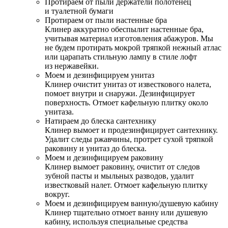
Протираем от пыли держатели полотенец
и туалетной бумаги
Протираем от пыли настенные бра
Клинер аккуратно обеспылит настенные бра,
учитывая материал изготовления абажуров. Мы
не будем протирать мокрой тряпкой нежный атлас
или царапать стильную лампу в стиле лофт
из нержавейки.
Моем и дезинфицируем унитаз
Клинер очистит унитаз от известкового налета,
помоет внутри и снаружи. Дезинфицирует
поверхность. Отмоет кафельную плитку около
унитаза.
Натираем до блеска сантехнику
Клинер вымоет и продезинфицирует сантехнику.
Удалит следы ржавчины, протрет сухой тряпкой
раковину и унитаз до блеска.
Моем и дезинфицируем раковину
Клинер вымоет раковину, очистит от следов
зубной пасты и мыльных разводов, удалит
известковый налет. Отмоет кафельную плитку
вокруг.
Моем и дезинфицируем ванную/душевую кабину
Клинер тщательно отмоет ванну или душевую
кабину, используя специальные средства