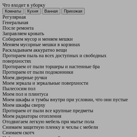
Что входит в уборку
Регу­лярная
Гене­ральная
После ремонта
Заправляем кровать
Собираем мусор и меняем мешки
Меняем мусорные мешки в корзинах
Раскладываем аккуратно вещи
Протираем пыль на всех доступных и свободных
поверхностях
Протираем от пыли торшеры и настенные бра
Протираем от пыли подоконники
Моем дверные ручки
Моем зеркала и зеркальные поверхности
Пылесосим пол
Моем пол и плинтуса
Моем шкафы и тумбы внутри при условии, что они пустые
Моем шкафы сверху
Протираем от пыли все крупные предметы
Моем радиаторы отопления
Отодвигаем легкую мебель при мытье пола
Снимаем защитную пленку и чехлы с мебели
Снимаем скотч