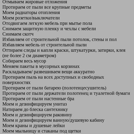
Отмываем жировые отложения
Протираем от пыли все крупные предметы
Моем радиаторы отопления
Моем розетки/выключатели
Отодвигаем легкую мебель при мытье пола
Снимаем защитную пленку и чехлы с мебели
Снимаем скотч
Избавляем от строительной пыли потолок, стены и пол
Избавляем мебель от строительной пыли
Оттираем следы и капли краски, штукатурки, затирки, клея
(не более 2 см диаметром)
Собираем весь мусор
Меняем пакеты в мусорных корзинах
Раскладываем/ развешиваем вещи аккуратно
Протираем пыль на всех доступных и свободных
поверхностях
Протираем от пыли батарею (полотенцесушитель)
Протираем от пыли держатели полотенец и туалетной бумаги
Протираем от пыли настенные бра
Моем и дезинфицируем унитаз
Натираем до блеска сантехнику
Моем и дезинфицируем раковину
Моем и дезинфицируем ванную/душевую кабину
Моем краны и душевые лейки
Моем мыльницу и стаканы под щетки