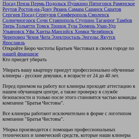
Посад
Пенза
Пермь
Подольск
Пушкино
Пятигорск
Раменское
Реутов
Ростов-на-Дону
Рязань
Самара
Саранск
Саратов
Сергиев Посад
Серпухов
Симферополь
Смоленск
Солнечногорск
Сочи
Ставрополь
Ступино
Таганрог
Тамбов
Тверь
Тольятти
Томск
Троицк
Тула
Тюмень
Улан-Удэ
Ульяновск
Уфа
Ханты-Мансийск
Химки
Челябинск
Череповец
Чехов
Чита
Электросталь
Энгельс
Якутск
Ярославль
Откройте Бюро чистоты Братьев Чистовых в своем городе по
нашей франшизе
Кто приедет убирать
Убирать вашу квартиру приедут профессионально обученные
клинеры - русские девушки, в возрасте от 24 до 40 лет.
Перед приемом на работу все клинеры проходят аттестацию в
нашем обучающем центре, а также проверку в службе
безопасности и только после этого становятся частью команды
компании "Братья Чистовы".
Все клинеры работают исключительно в форме с логотипом
компании "Братья Чистовы".
Уборка производится с помощью профессиональных
технических и химический средств, которые наши клинеры