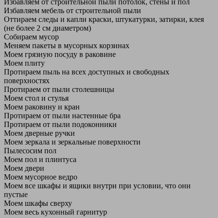
Избавляем от строительной пыли потолок, стены и пол
Избавляем мебель от строительной пыли
Оттираем следы и капли краски, штукатурки, затирки, клея
(не более 2 см диаметром)
Собираем мусор
Меняем пакеты в мусорных корзинах
Моем грязную посуду в раковине
Моем плиту
Протираем пыль на всех доступных и свободных
поверхностях
Протираем от пыли столешницы
Моем стол и стулья
Моем раковину и кран
Протираем от пыли настенные бра
Протираем от пыли подоконники
Моем дверные ручки
Моем зеркала и зеркальные поверхности
Пылесосим пол
Моем пол и плинтуса
Моем двери
Моем мусорное ведро
Моем все шкафы и ящики внутри при условии, что они
пустые
Моем шкафы сверху
Моем весь кухонный гарнитур