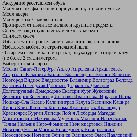
Аккуратно расставляем обувь
Моем все шкафы и ящики при условии, что они пустые
Моем двери
Моем розетки/ выключатели
Протираем от пыли все мелкие и крупные предметы
Снимаем защитную пленку и чехлы с мебели
Снимаем скотч
Избавляем от строительной пыли потолок, стены и пол
Избавляем мебель от строительной пыли
Оттираем следы и капли краски, штукатурки, затирки, клея
(не более 2 см диаметром)
Выберите свой город
Москва
Санкт-Петербург
Адлер
Апрелевка
Архангельск
Астрахань
Балашиха
Батайск
Благовещенск
Брянск
Великий
Новгород
Видное
Владивосток
Владимир
Волгоград
Вологда
Воронеж
Геленджик
Грозный
Дзержинск
Дмитров
Долгопрудный
Домодедово
Екатеринбург
Жуковский
Зеленогорск
Зеленоград
Иваново
Ивантеевка
Иркутск
Истра
Йошкар-Ола
Казань
Калининград
Калуга
Каспийск
Кашира
Киров
Клин
Королёв
Кострома
Красногорск
Краснодар
Красноярск
Курган
Липецк
Лобня
Люберцы
Магадан
Магнитогорск
Махачкала
Мурманск
Мытищи
Набережные
Челны
Нальчик
Наро-Фоминск
Нижневартовск
Нижний
Новгород
Новая Москва
Новокузнецк
Новороссийск
Новосибирск
Ногинск
Обнинск
Одинцово
Омск
Павловский