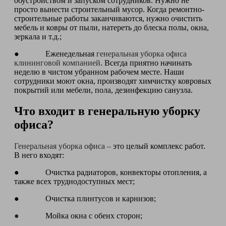
обустройством и запуском сотрудников. Нужно не
просто вынести строительный мусор. Когда ремонтно-
строительные работы заканчиваются, нужно очистить
мебель и ковры от пыли, натереть до блеска полы, окна,
зеркала и т.д.;
● Еженедельная
генеральная уборка офиса
клининговой компанией
. Всегда приятно начинать
неделю в чистом убранном рабочем месте. Наши
сотрудники моют окна, производят химчистку ковровых
покрытий или мебели, пола, дезинфекцию санузла.
Что входит в генеральную уборку
офиса?
Генеральная уборка офиса –
это целый комплекс работ.
В него входят:
● Очистка радиаторов, конвекторы отопления, а
также всех труднодоступных мест;
● Очистка плинтусов и карнизов;
●
Мойка окна с обеих сторон;