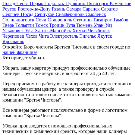
Посад
Пенза
Пермь
Подольск
Пушкино
Пятигорск
Раменское
Реутов
Ростов-на-Дону
Рязань
Самара
Саранск
Саратов
Сергиев Посад
Серпухов
Симферополь
Смоленск
Солнечногорск
Сочи
Ставрополь
Ступино
Таганрог
Тамбов
Тверь
Тольятти
Томск
Троицк
Тула
Тюмень
Улан-Удэ
Ульяновск
Уфа
Ханты-Мансийск
Химки
Челябинск
Череповец
Чехов
Чита
Электросталь
Энгельс
Якутск
Ярославль
Откройте Бюро чистоты Братьев Чистовых в своем городе по
нашей франшизе
Кто приедет убирать
Убирать вашу квартиру приедут профессионально обученные
клинеры - русские девушки, в возрасте от 24 до 40 лет.
Перед приемом на работу все клинеры проходят аттестацию в
нашем обучающем центре, а также проверку в службе
безопасности и только после этого становятся частью команды
компании "Братья Чистовы".
Все клинеры работают исключительно в форме с логотипом
компании "Братья Чистовы".
Уборка производится с помощью профессиональных
технических и химический средств, которые наши клинеры