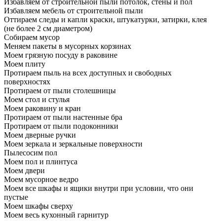
Избавляем от строительной пыли потолок, стены и пол
Избавляем мебель от строительной пыли
Оттираем следы и капли краски, штукатурки, затирки, клея
(не более 2 см диаметром)
Собираем мусор
Меняем пакеты в мусорных корзинах
Моем грязную посуду в раковине
Моем плиту
Протираем пыль на всех доступных и свободных
поверхностях
Протираем от пыли столешницы
Моем стол и стулья
Моем раковину и кран
Протираем от пыли настенные бра
Протираем от пыли подоконники
Моем дверные ручки
Моем зеркала и зеркальные поверхности
Пылесосим пол
Моем пол и плинтуса
Моем двери
Моем мусорное ведро
Моем все шкафы и ящики внутри при условии, что они
пустые
Моем шкафы сверху
Моем весь кухонный гарнитур