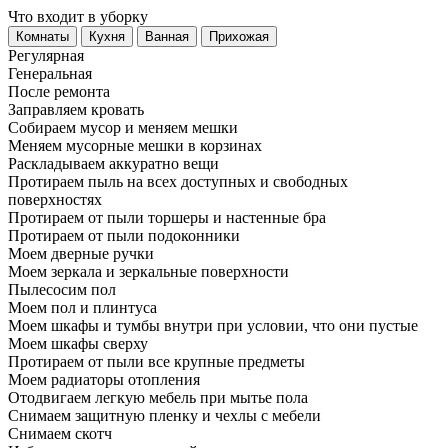
Что входит в уборку
Регу­лярная
Гене­ральная
После ремонта
Заправляем кровать
Собираем мусор и меняем мешки
Меняем мусорные мешки в корзинах
Раскладываем аккуратно вещи
Протираем пыль на всех доступных и свободных
поверхностях
Протираем от пыли торшеры и настенные бра
Протираем от пыли подоконники
Моем дверные ручки
Моем зеркала и зеркальные поверхности
Пылесосим пол
Моем пол и плинтуса
Моем шкафы и тумбы внутри при условии, что они пустые
Моем шкафы сверху
Протираем от пыли все крупные предметы
Моем радиаторы отопления
Отодвигаем легкую мебель при мытье пола
Снимаем защитную пленку и чехлы с мебели
Снимаем скотч