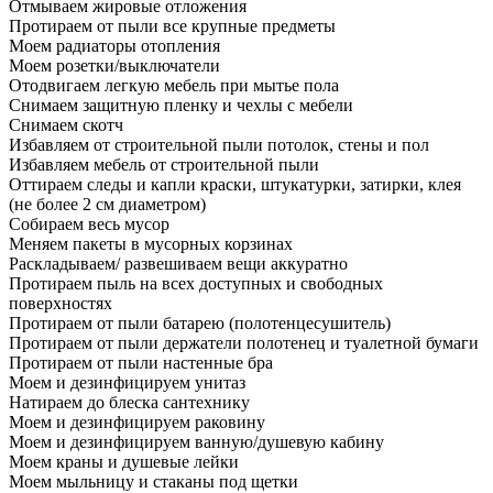
Отмываем жировые отложения
Протираем от пыли все крупные предметы
Моем радиаторы отопления
Моем розетки/выключатели
Отодвигаем легкую мебель при мытье пола
Снимаем защитную пленку и чехлы с мебели
Снимаем скотч
Избавляем от строительной пыли потолок, стены и пол
Избавляем мебель от строительной пыли
Оттираем следы и капли краски, штукатурки, затирки, клея
(не более 2 см диаметром)
Собираем весь мусор
Меняем пакеты в мусорных корзинах
Раскладываем/ развешиваем вещи аккуратно
Протираем пыль на всех доступных и свободных
поверхностях
Протираем от пыли батарею (полотенцесушитель)
Протираем от пыли держатели полотенец и туалетной бумаги
Протираем от пыли настенные бра
Моем и дезинфицируем унитаз
Натираем до блеска сантехнику
Моем и дезинфицируем раковину
Моем и дезинфицируем ванную/душевую кабину
Моем краны и душевые лейки
Моем мыльницу и стаканы под щетки