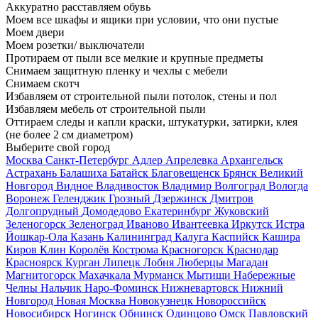
Аккуратно расставляем обувь
Моем все шкафы и ящики при условии, что они пустые
Моем двери
Моем розетки/ выключатели
Протираем от пыли все мелкие и крупные предметы
Снимаем защитную пленку и чехлы с мебели
Снимаем скотч
Избавляем от строительной пыли потолок, стены и пол
Избавляем мебель от строительной пыли
Оттираем следы и капли краски, штукатурки, затирки, клея
(не более 2 см диаметром)
Выберите свой город
Москва
Санкт-Петербург
Адлер
Апрелевка
Архангельск
Астрахань
Балашиха
Батайск
Благовещенск
Брянск
Великий
Новгород
Видное
Владивосток
Владимир
Волгоград
Вологда
Воронеж
Геленджик
Грозный
Дзержинск
Дмитров
Долгопрудный
Домодедово
Екатеринбург
Жуковский
Зеленогорск
Зеленоград
Иваново
Ивантеевка
Иркутск
Истра
Йошкар-Ола
Казань
Калининград
Калуга
Каспийск
Кашира
Киров
Клин
Королёв
Кострома
Красногорск
Краснодар
Красноярск
Курган
Липецк
Лобня
Люберцы
Магадан
Магнитогорск
Махачкала
Мурманск
Мытищи
Набережные
Челны
Нальчик
Наро-Фоминск
Нижневартовск
Нижний
Новгород
Новая Москва
Новокузнецк
Новороссийск
Новосибирск
Ногинск
Обнинск
Одинцово
Омск
Павловский