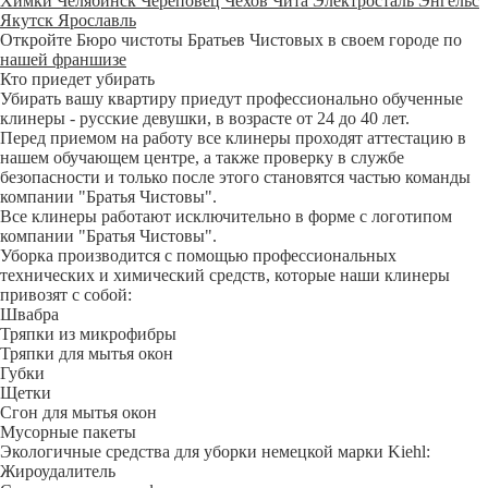
Химки
Челябинск
Череповец
Чехов
Чита
Электросталь
Энгельс
Якутск
Ярославль
Откройте Бюро чистоты Братьев Чистовых в своем городе по
нашей франшизе
Кто приедет убирать
Убирать вашу квартиру приедут профессионально обученные
клинеры - русские девушки, в возрасте от 24 до 40 лет.
Перед приемом на работу все клинеры проходят аттестацию в
нашем обучающем центре, а также проверку в службе
безопасности и только после этого становятся частью команды
компании "Братья Чистовы".
Все клинеры работают исключительно в форме с логотипом
компании "Братья Чистовы".
Уборка производится с помощью профессиональных
технических и химический средств, которые наши клинеры
привозят с собой:
Швабра
Тряпки из микрофибры
Тряпки для мытья окон
Губки
Щетки
Сгон для мытья окон
Мусорные пакеты
Экологичные средства для уборки немецкой марки Kiehl:
Жироудалитель