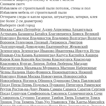
Снимаем скотч
Избавляем от строительной пыли потолок, стены и пол
Избавляем мебель от строительной пыли
Оттираем следы и капли краски, штукатурки, затирки, клея
(не более 2 см диаметром)
Выберите свой город
Москва
Санкт-Петербург
Адлер
Апрелевка
Архангельск
Астрахань
Балашиха
Батайск
Благовещенск
Брянск
Великий
Новгород
Видное
Владивосток
Владимир
Волгоград
Вологда
Воронеж
Геленджик
Грозный
Дзержинск
Дмитров
Долгопрудный
Домодедово
Екатеринбург
Жуковский
Зеленогорск
Зеленоград
Иваново
Ивантеевка
Иркутск
Истра
Йошкар-Ола
Казань
Калининград
Калуга
Каспийск
Кашира
Киров
Клин
Королёв
Кострома
Красногорск
Краснодар
Красноярск
Курган
Липецк
Лобня
Люберцы
Магадан
Магнитогорск
Махачкала
Мурманск
Мытищи
Набережные
Челны
Нальчик
Наро-Фоминск
Нижневартовск
Нижний
Новгород
Новая Москва
Новокузнецк
Новороссийск
Новосибирск
Ногинск
Обнинск
Одинцово
Омск
Павловский
Посад
Пенза
Пермь
Подольск
Пушкино
Пятигорск
Раменское
Реутов
Ростов-на-Дону
Рязань
Самара
Саранск
Саратов
Сергиев
Посад
Серпухов
Симферополь
Смоленск
Солнечногорск
Сочи
Ставрополь
Ступино
Таганрог
Тамбов
Тверь
Тольятти
Томск
Троицк
Тула
Тюмень
Улан-Удэ
Ульяновск
Уфа
Ханты-Мансийск