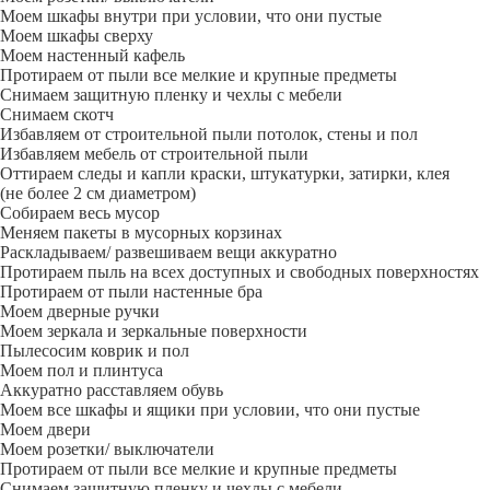
Моем шкафы внутри при условии, что они пустые
Моем шкафы сверху
Моем настенный кафель
Протираем от пыли все мелкие и крупные предметы
Снимаем защитную пленку и чехлы с мебели
Снимаем скотч
Избавляем от строительной пыли потолок, стены и пол
Избавляем мебель от строительной пыли
Оттираем следы и капли краски, штукатурки, затирки, клея
(не более 2 см диаметром)
Собираем весь мусор
Меняем пакеты в мусорных корзинах
Раскладываем/ развешиваем вещи аккуратно
Протираем пыль на всех доступных и свободных поверхностях
Протираем от пыли настенные бра
Моем дверные ручки
Моем зеркала и зеркальные поверхности
Пылесосим коврик и пол
Моем пол и плинтуса
Аккуратно расставляем обувь
Моем все шкафы и ящики при условии, что они пустые
Моем двери
Моем розетки/ выключатели
Протираем от пыли все мелкие и крупные предметы
Снимаем защитную пленку и чехлы с мебели