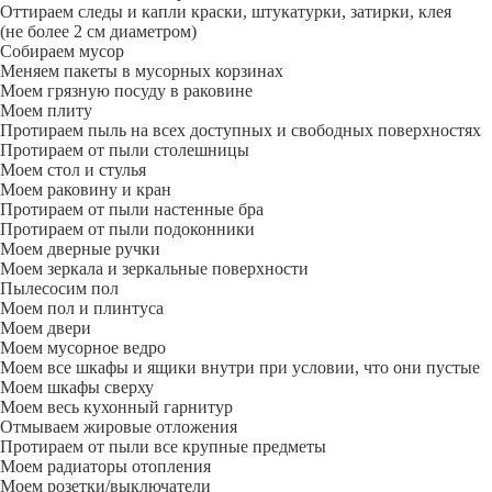
Оттираем следы и капли краски, штукатурки, затирки, клея
(не более 2 см диаметром)
Собираем мусор
Меняем пакеты в мусорных корзинах
Моем грязную посуду в раковине
Моем плиту
Протираем пыль на всех доступных и свободных поверхностях
Протираем от пыли столешницы
Моем стол и стулья
Моем раковину и кран
Протираем от пыли настенные бра
Протираем от пыли подоконники
Моем дверные ручки
Моем зеркала и зеркальные поверхности
Пылесосим пол
Моем пол и плинтуса
Моем двери
Моем мусорное ведро
Моем все шкафы и ящики внутри при условии, что они пустые
Моем шкафы сверху
Моем весь кухонный гарнитур
Отмываем жировые отложения
Протираем от пыли все крупные предметы
Моем радиаторы отопления
Моем розетки/выключатели