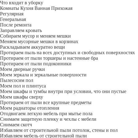
Что входит в уборку
Регу­лярная
Гене­ральная
После ремонта
Заправляем кровать
Собираем мусор и меняем мешки
Меняем мусорные мешки в корзинах
Раскладываем аккуратно вещи
Протираем пыль на всех доступных и свободных поверхностях
Протираем от пыли торшеры и настенные бра
Протираем от пыли подоконники
Моем дверные ручки
Моем зеркала и зеркальные поверхности
Пылесосим пол
Моем пол и плинтуса
Моем шкафы и тумбы внутри при условии, что они пустые
Моем шкафы сверху
Протираем от пыли все крупные предметы
Моем радиаторы отопления
Отодвигаем легкую мебель при мытье пола
Снимаем защитную пленку и чехлы с мебели
Снимаем скотч
Избавляем от строительной пыли потолок, стены и пол
Избавляем мебель от строительной пыли