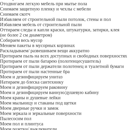
Отодвигаем легкую мебель при мытье пола
Снимаем защитную пленку и чехлы с мебели
Снимаем скотч
Избавляем от строительной пыли потолок, стены и пол
Избавляем мебель от строительной пыли
Оттираем следы и капли краски, штукатурки, затирки, клея
(не более 2 см диаметром)
Собираем весь мусор
Меняем пакеты в мусорных корзинах
Раскладываем/ развешиваем вещи аккуратно
Протираем пыль на всех доступных и свободных поверхностях
Протираем от пыли батарею (полотенцесушитель)
Протираем от пыли держатели полотенец и туалетной бумаги
Протираем от пыли настенные бра
Моем и дезинфицируем унитаз
Натираем до блеска сантехнику
Моем и дезинфицируем раковину
Моем и дезинфицируем ванную/душевую кабину
Моем краны и душевые лейки
Моем мыльницу и стаканы под щетки
Моем дверные ручки и замок
Моем зеркала и зеркальные поверхности
Пылесосим пол
Моем пол и плинтуса
Моем розетки/ выключатели