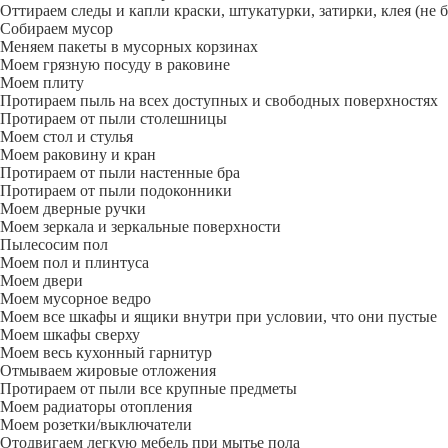
Оттираем следы и капли краски, штукатурки, затирки, клея (не 
Собираем мусор
Меняем пакеты в мусорных корзинах
Моем грязную посуду в раковине
Моем плиту
Протираем пыль на всех доступных и свободных поверхностях
Протираем от пыли столешницы
Моем стол и стулья
Моем раковину и кран
Протираем от пыли настенные бра
Протираем от пыли подоконники
Моем дверные ручки
Моем зеркала и зеркальные поверхности
Пылесосим пол
Моем пол и плинтуса
Моем двери
Моем мусорное ведро
Моем все шкафы и ящики внутри при условии, что они пустые
Моем шкафы сверху
Моем весь кухонный гарнитур
Отмываем жировые отложения
Протираем от пыли все крупные предметы
Моем радиаторы отопления
Моем розетки/выключатели
Отодвигаем легкую мебель при мытье пола