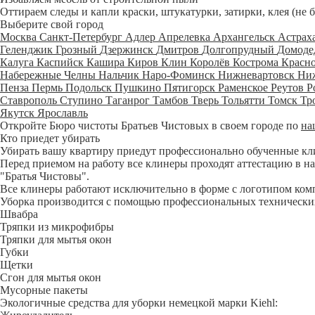
Оттираем следы и капли краски, штукатурки, затирки, клея (не 
Выберите свой город
Москва
Санкт-Петербург
Адлер
Апрелевка
Архангельск
Астрах
Геленджик
Грозный
Дзержинск
Дмитров
Долгопрудный
Домоде
Калуга
Каспийск
Кашира
Киров
Клин
Королёв
Кострома
Красн
Набережные Челны
Нальчик
Наро-Фоминск
Нижневартовск
Ни
Пенза
Пермь
Подольск
Пушкино
Пятигорск
Раменское
Реутов
Р
Ставрополь
Ступино
Таганрог
Тамбов
Тверь
Тольятти
Томск
Тр
Якутск
Ярославль
Откройте Бюро чистоты Братьев Чистовых в своем городе по
на
Кто приедет убирать
Убирать вашу квартиру приедут профессионально обученные клине
Перед приемом на работу все клинеры проходят аттестацию в на
"Братья Чистовы".
Все клинеры работают исключительно в форме с логотипом ком
Уборка производится с помощью профессиональных технических
Швабра
Тряпки из микрофибры
Тряпки для мытья окон
Губки
Щетки
Сгон для мытья окон
Мусорные пакеты
Экологичные средства для уборки немецкой марки Kiehl: