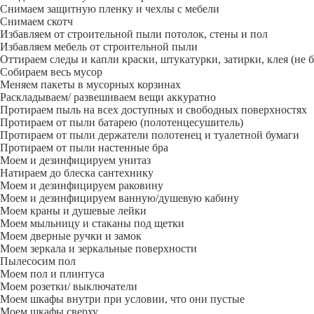
Снимаем защитную пленку и чехлы с мебели
Снимаем скотч
Избавляем от строительной пыли потолок, стены и пол
Избавляем мебель от строительной пыли
Оттираем следы и капли краски, штукатурки, затирки, клея (не 
Собираем весь мусор
Меняем пакеты в мусорных корзинах
Раскладываем/ развешиваем вещи аккуратно
Протираем пыль на всех доступных и свободных поверхностях
Протираем от пыли батарею (полотенцесушитель)
Протираем от пыли держатели полотенец и туалетной бумаги
Протираем от пыли настенные бра
Моем и дезинфицируем унитаз
Натираем до блеска сантехнику
Моем и дезинфицируем раковину
Моем и дезинфицируем ванную/душевую кабину
Моем краны и душевые лейки
Моем мыльницу и стаканы под щетки
Моем дверные ручки и замок
Моем зеркала и зеркальные поверхности
Пылесосим пол
Моем пол и плинтуса
Моем розетки/ выключатели
Моем шкафы внутри при условии, что они пустые
Моем шкафы сверху