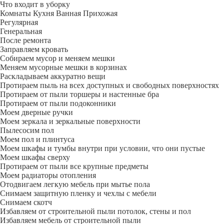
Что входит в уборку
Регу­лярная
Гене­ральная
После ремонта
Заправляем кровать
Собираем мусор и меняем мешки
Меняем мусорные мешки в корзинах
Раскладываем аккуратно вещи
Протираем пыль на всех доступных и свободных поверхностях
Протираем от пыли торшеры и настенные бра
Протираем от пыли подоконники
Моем дверные ручки
Моем зеркала и зеркальные поверхности
Пылесосим пол
Моем пол и плинтуса
Моем шкафы и тумбы внутри при условии, что они пустые
Моем шкафы сверху
Протираем от пыли все крупные предметы
Моем радиаторы отопления
Отодвигаем легкую мебель при мытье пола
Снимаем защитную пленку и чехлы с мебели
Снимаем скотч
Избавляем от строительной пыли потолок, стены и пол
Избавляем мебель от строительной пыли