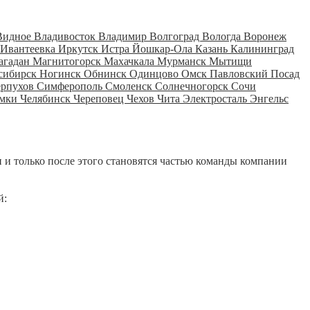
Видное
Владивосток
Владимир
Волгоград
Вологда
Воронеж
Ивантеевка
Иркутск
Истра
Йошкар-Ола
Казань
Калининград
агадан
Магнитогорск
Махачкала
Мурманск
Мытищи
сибирск
Ногинск
Обнинск
Одинцово
Омск
Павловский Посад
ерпухов
Симферополь
Смоленск
Солнечногорск
Сочи
мки
Челябинск
Череповец
Чехов
Чита
Электросталь
Энгельс
 и только после этого становятся частью команды компании
й: