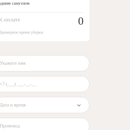
одним санузлом
0
К оплате
Примерное время уборки