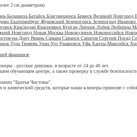
более 2 см диаметром)
ань
Балашиха
Батайск
Благовещенск
Брянск
Великий Новгород
дово
Екатеринбург
Жуковский
Зеленогорск
Зеленоград
Иваново
огорск
Краснодар
Красноярск
Курган
Липецк
Лобня
Люберцы
М
жний Новгород
Новая Москва
Новокузнецк
Новороссийск
Ново
остов-на-Дону
Рязань
Самара
Саранск
Саратов
Сергиев Посад
С
оицк
Тула
Тюмень
Улан-Удэ
Ульяновск
Уфа
Ханты-Мансийск
Хи
шей франшизе
ры - русские девушки, в возрасте от 24 до 40 лет.
шем обучающем центре, а также проверку в службе безопасности
пании "Братья Чистовы".
 и химический средств, которые наши клинеры привозят с собо