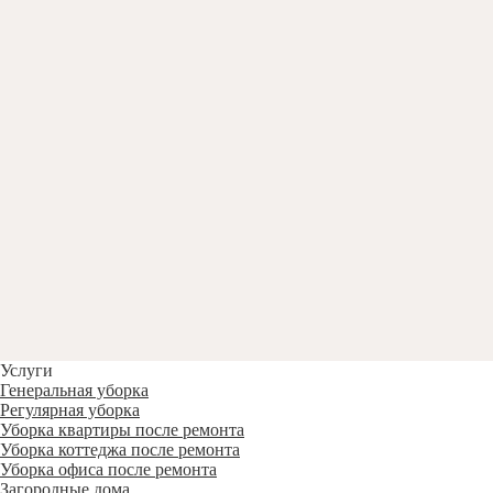
Услуги
Генеральная уборка
Регулярная уборка
Уборка квартиры после ремонта
Уборка коттеджа после ремонта
Уборка офиса после ремонта
Загородные дома