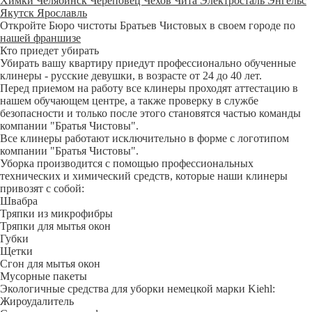
Химки
Челябинск
Череповец
Чехов
Чита
Электросталь
Энгельс
Якутск
Ярославль
Откройте Бюро чистоты Братьев Чистовых в своем городе по
нашей франшизе
Кто приедет убирать
Убирать вашу квартиру приедут профессионально обученные
клинеры - русские девушки, в возрасте от 24 до 40 лет.
Перед приемом на работу все клинеры проходят аттестацию в
нашем обучающем центре, а также проверку в службе
безопасности и только после этого становятся частью команды
компании "Братья Чистовы".
Все клинеры работают исключительно в форме с логотипом
компании "Братья Чистовы".
Уборка производится с помощью профессиональных
технических и химический средств, которые наши клинеры
привозят с собой:
Швабра
Тряпки из микрофибры
Тряпки для мытья окон
Губки
Щетки
Сгон для мытья окон
Мусорные пакеты
Экологичные средства для уборки немецкой марки Kiehl:
Жироудалитель