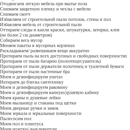
Отодвигаем легкую мебель при мытье пола
Снимаем защитную пленку и чехлы с мебели
Снимаем скотч
Избавляем от строительной пыли потолок, стены и пол
Избавляем мебель от строительной пыли
Оттираем следы и капли краски, штукатурки, затирки, клея
(не более 2 см диаметром)
Собираем весь мусор
Меняем пакеты в мусорных корзинах
Раскладываем/ развешиваем вещи аккуратно
Протираем пыль на всех доступных и свободных поверхностях
Протираем от пыли батарею (полотенцесушитель)
Протираем от пыли держатели полотенец и туалетной бумаги
Протираем от пыли настенные бра
Моем и дезинфицируем унитаз
Натираем до блеска сантехнику
Моем и дезинфицируем раковину
Моем и дезинфицируем ванную/душевую кабину
Моем краны и душевые лейки
Моем мыльницу и стаканы под щетки
Моем дверные ручки и замок
Моем зеркала и зеркальные поверхности
Пылесосим пол
Моем пол и плинтуса
Моем розетки/ выключатели