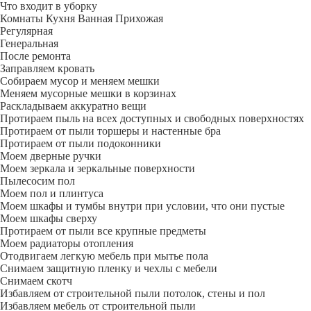
Что входит в уборку
Регу­лярная
Гене­ральная
После ремонта
Заправляем кровать
Собираем мусор и меняем мешки
Меняем мусорные мешки в корзинах
Раскладываем аккуратно вещи
Протираем пыль на всех доступных и свободных поверхностях
Протираем от пыли торшеры и настенные бра
Протираем от пыли подоконники
Моем дверные ручки
Моем зеркала и зеркальные поверхности
Пылесосим пол
Моем пол и плинтуса
Моем шкафы и тумбы внутри при условии, что они пустые
Моем шкафы сверху
Протираем от пыли все крупные предметы
Моем радиаторы отопления
Отодвигаем легкую мебель при мытье пола
Снимаем защитную пленку и чехлы с мебели
Снимаем скотч
Избавляем от строительной пыли потолок, стены и пол
Избавляем мебель от строительной пыли