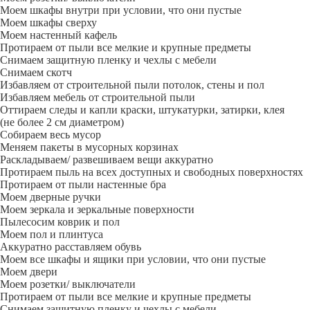
Моем шкафы внутри при условии, что они пустые
Моем шкафы сверху
Моем настенный кафель
Протираем от пыли все мелкие и крупные предметы
Снимаем защитную пленку и чехлы с мебели
Снимаем скотч
Избавляем от строительной пыли потолок, стены и пол
Избавляем мебель от строительной пыли
Оттираем следы и капли краски, штукатурки, затирки, клея
(не более 2 см диаметром)
Собираем весь мусор
Меняем пакеты в мусорных корзинах
Раскладываем/ развешиваем вещи аккуратно
Протираем пыль на всех доступных и свободных поверхностях
Протираем от пыли настенные бра
Моем дверные ручки
Моем зеркала и зеркальные поверхности
Пылесосим коврик и пол
Моем пол и плинтуса
Аккуратно расставляем обувь
Моем все шкафы и ящики при условии, что они пустые
Моем двери
Моем розетки/ выключатели
Протираем от пыли все мелкие и крупные предметы
Снимаем защитную пленку и чехлы с мебели