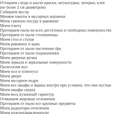
Оттираем следы и капли краски, штукатурки, затирки, клея
(не более 2 см диаметром)
Собираем мусор
Меняем пакеты в мусорных корзинах
Моем грязную посуду в раковине
Моем плиту
Протираем пыль на всех доступных и свободных поверхностях
Протираем от пыли столешницы
Моем стол и стулья
Моем раковину и кран
Протираем от пыли настенные бра
Протираем от пыли подоконники
Моем дверные ручки
Моем зеркала и зеркальные поверхности
Пылесосим пол
Моем пол и плинтуса
Моем двери
Моем мусорное ведро
Моем все шкафы и ящики внутри при условии, что они пустые
Моем шкафы сверху
Моем весь кухонный гарнитур
Отмываем жировые отложения
Протираем от пыли все крупные предметы
Моем радиаторы отопления
Моем розетки/выключатели