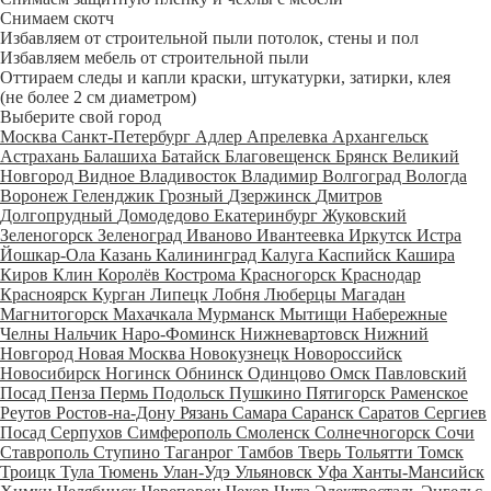
Снимаем скотч
Избавляем от строительной пыли потолок, стены и пол
Избавляем мебель от строительной пыли
Оттираем следы и капли краски, штукатурки, затирки, клея
(не более 2 см диаметром)
Выберите свой город
Москва
Санкт-Петербург
Адлер
Апрелевка
Архангельск
Астрахань
Балашиха
Батайск
Благовещенск
Брянск
Великий
Новгород
Видное
Владивосток
Владимир
Волгоград
Вологда
Воронеж
Геленджик
Грозный
Дзержинск
Дмитров
Долгопрудный
Домодедово
Екатеринбург
Жуковский
Зеленогорск
Зеленоград
Иваново
Ивантеевка
Иркутск
Истра
Йошкар-Ола
Казань
Калининград
Калуга
Каспийск
Кашира
Киров
Клин
Королёв
Кострома
Красногорск
Краснодар
Красноярск
Курган
Липецк
Лобня
Люберцы
Магадан
Магнитогорск
Махачкала
Мурманск
Мытищи
Набережные
Челны
Нальчик
Наро-Фоминск
Нижневартовск
Нижний
Новгород
Новая Москва
Новокузнецк
Новороссийск
Новосибирск
Ногинск
Обнинск
Одинцово
Омск
Павловский
Посад
Пенза
Пермь
Подольск
Пушкино
Пятигорск
Раменское
Реутов
Ростов-на-Дону
Рязань
Самара
Саранск
Саратов
Сергиев
Посад
Серпухов
Симферополь
Смоленск
Солнечногорск
Сочи
Ставрополь
Ступино
Таганрог
Тамбов
Тверь
Тольятти
Томск
Троицк
Тула
Тюмень
Улан-Удэ
Ульяновск
Уфа
Ханты-Мансийск