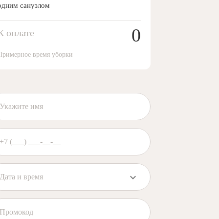
одним санузлом
0
К оплате
Примерное время уборки