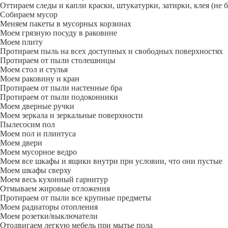
Оттираем следы и капли краски, штукатурки, затирки, клея (не 
Собираем мусор
Меняем пакеты в мусорных корзинах
Моем грязную посуду в раковине
Моем плиту
Протираем пыль на всех доступных и свободных поверхностях
Протираем от пыли столешницы
Моем стол и стулья
Моем раковину и кран
Протираем от пыли настенные бра
Протираем от пыли подоконники
Моем дверные ручки
Моем зеркала и зеркальные поверхности
Пылесосим пол
Моем пол и плинтуса
Моем двери
Моем мусорное ведро
Моем все шкафы и ящики внутри при условии, что они пустые
Моем шкафы сверху
Моем весь кухонный гарнитур
Отмываем жировые отложения
Протираем от пыли все крупные предметы
Моем радиаторы отопления
Моем розетки/выключатели
Отодвигаем легкую мебель при мытье пола