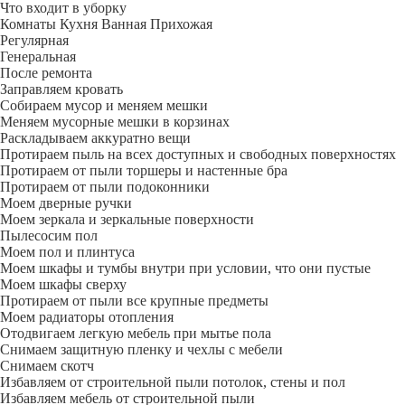
Что входит в уборку
Регу­лярная
Гене­ральная
После ремонта
Заправляем кровать
Собираем мусор и меняем мешки
Меняем мусорные мешки в корзинах
Раскладываем аккуратно вещи
Протираем пыль на всех доступных и свободных поверхностях
Протираем от пыли торшеры и настенные бра
Протираем от пыли подоконники
Моем дверные ручки
Моем зеркала и зеркальные поверхности
Пылесосим пол
Моем пол и плинтуса
Моем шкафы и тумбы внутри при условии, что они пустые
Моем шкафы сверху
Протираем от пыли все крупные предметы
Моем радиаторы отопления
Отодвигаем легкую мебель при мытье пола
Снимаем защитную пленку и чехлы с мебели
Снимаем скотч
Избавляем от строительной пыли потолок, стены и пол
Избавляем мебель от строительной пыли