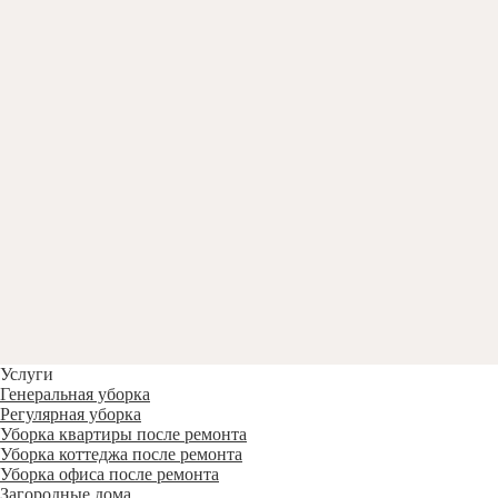
Услуги
Генеральная уборка
Регулярная уборка
Уборка квартиры после ремонта
Уборка коттеджа после ремонта
Уборка офиса после ремонта
Загородные дома