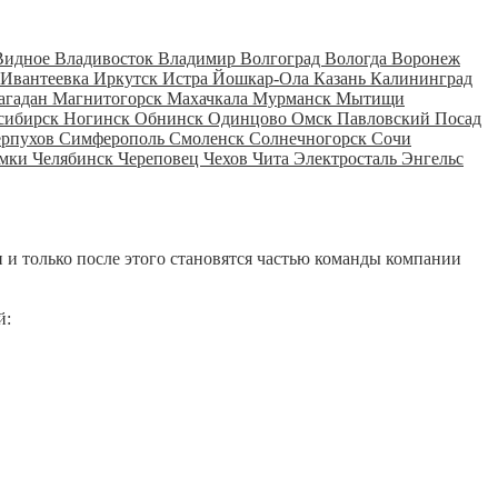
Видное
Владивосток
Владимир
Волгоград
Вологда
Воронеж
Ивантеевка
Иркутск
Истра
Йошкар-Ола
Казань
Калининград
агадан
Магнитогорск
Махачкала
Мурманск
Мытищи
сибирск
Ногинск
Обнинск
Одинцово
Омск
Павловский Посад
ерпухов
Симферополь
Смоленск
Солнечногорск
Сочи
мки
Челябинск
Череповец
Чехов
Чита
Электросталь
Энгельс
 и только после этого становятся частью команды компании
й: