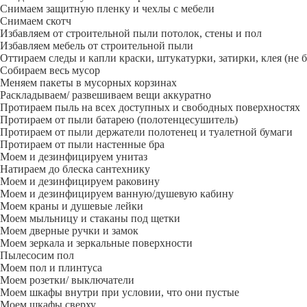
Снимаем защитную пленку и чехлы с мебели
Снимаем скотч
Избавляем от строительной пыли потолок, стены и пол
Избавляем мебель от строительной пыли
Оттираем следы и капли краски, штукатурки, затирки, клея (не 
Собираем весь мусор
Меняем пакеты в мусорных корзинах
Раскладываем/ развешиваем вещи аккуратно
Протираем пыль на всех доступных и свободных поверхностях
Протираем от пыли батарею (полотенцесушитель)
Протираем от пыли держатели полотенец и туалетной бумаги
Протираем от пыли настенные бра
Моем и дезинфицируем унитаз
Натираем до блеска сантехнику
Моем и дезинфицируем раковину
Моем и дезинфицируем ванную/душевую кабину
Моем краны и душевые лейки
Моем мыльницу и стаканы под щетки
Моем дверные ручки и замок
Моем зеркала и зеркальные поверхности
Пылесосим пол
Моем пол и плинтуса
Моем розетки/ выключатели
Моем шкафы внутри при условии, что они пустые
Моем шкафы сверху