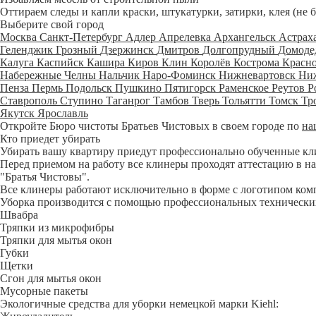
Оттираем следы и капли краски, штукатурки, затирки, клея (не 
Выберите свой город
Москва
Санкт-Петербург
Адлер
Апрелевка
Архангельск
Астрах
Геленджик
Грозный
Дзержинск
Дмитров
Долгопрудный
Домоде
Калуга
Каспийск
Кашира
Киров
Клин
Королёв
Кострома
Красн
Набережные Челны
Нальчик
Наро-Фоминск
Нижневартовск
Ни
Пенза
Пермь
Подольск
Пушкино
Пятигорск
Раменское
Реутов
Р
Ставрополь
Ступино
Таганрог
Тамбов
Тверь
Тольятти
Томск
Тр
Якутск
Ярославль
Откройте Бюро чистоты Братьев Чистовых в своем городе по
на
Кто приедет убирать
Убирать вашу квартиру приедут профессионально обученные клине
Перед приемом на работу все клинеры проходят аттестацию в на
"Братья Чистовы".
Все клинеры работают исключительно в форме с логотипом ком
Уборка производится с помощью профессиональных технических
Швабра
Тряпки из микрофибры
Тряпки для мытья окон
Губки
Щетки
Сгон для мытья окон
Мусорные пакеты
Экологичные средства для уборки немецкой марки Kiehl: