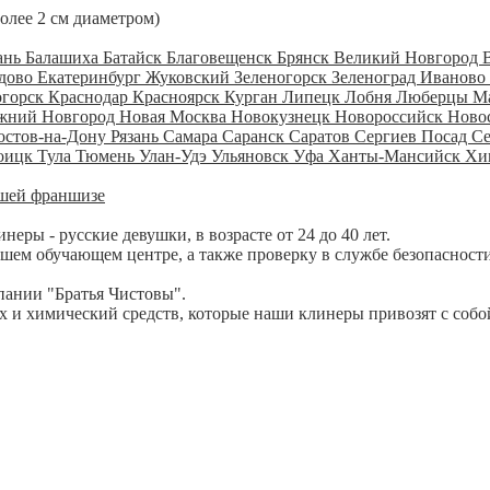
более 2 см диаметром)
ань
Балашиха
Батайск
Благовещенск
Брянск
Великий Новгород
дово
Екатеринбург
Жуковский
Зеленогорск
Зеленоград
Иваново
огорск
Краснодар
Красноярск
Курган
Липецк
Лобня
Люберцы
М
жний Новгород
Новая Москва
Новокузнецк
Новороссийск
Ново
остов-на-Дону
Рязань
Самара
Саранск
Саратов
Сергиев Посад
С
оицк
Тула
Тюмень
Улан-Удэ
Ульяновск
Уфа
Ханты-Мансийск
Хи
шей франшизе
ры - русские девушки, в возрасте от 24 до 40 лет.
шем обучающем центре, а также проверку в службе безопасности
пании "Братья Чистовы".
 и химический средств, которые наши клинеры привозят с собо