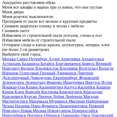
Аккуратно расставляем обувь
Моем все шкафы и ящики при условии, что они пустые
Моем двери
Моем розетки/ выключатели
Протираем от пыли все мелкие и крупные предметы
Снимаем защитную пленку и чехлы с мебели
Снимаем скотч
Избавляем от строительной пыли потолок, стены и пол
Избавляем мебель от строительной пыли
Оттираем следы и капли краски, штукатурки, затирки, клея
(не более 2 см диаметром)
Выберите свой город
Москва
Санкт-Петербург
Адлер
Апрелевка
Архангельск
Астрахань
Балашиха
Батайск
Благовещенск
Брянск
Великий
Новгород
Видное
Владивосток
Владимир
Волгоград
Вологда
Воронеж
Геленджик
Грозный
Дзержинск
Дмитров
Долгопрудный
Домодедово
Екатеринбург
Жуковский
Зеленогорск
Зеленоград
Иваново
Ивантеевка
Иркутск
Истра
Йошкар-Ола
Казань
Калининград
Калуга
Каспийск
Кашира
Киров
Клин
Королёв
Кострома
Красногорск
Краснодар
Красноярск
Курган
Липецк
Лобня
Люберцы
Магадан
Магнитогорск
Махачкала
Мурманск
Мытищи
Набережные
Челны
Нальчик
Наро-Фоминск
Нижневартовск
Нижний
Новгород
Новая Москва
Новокузнецк
Новороссийск
Новосибирск
Ногинск
Обнинск
Одинцово
Омск
Павловский