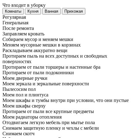
Что входит в уборку
Регу­лярная
Гене­ральная
После ремонта
Заправляем кровать
Собираем мусор и меняем мешки
Меняем мусорные мешки в корзинах
Раскладываем аккуратно вещи
Протираем пыль на всех доступных и свободных
поверхностях
Протираем от пыли торшеры и настенные бра
Протираем от пыли подоконники
Моем дверные ручки
Моем зеркала и зеркальные поверхности
Пылесосим пол
Моем пол и плинтуса
Моем шкафы и тумбы внутри при условии, что они пустые
Моем шкафы сверху
Протираем от пыли все крупные предметы
Моем радиаторы отопления
Отодвигаем легкую мебель при мытье пола
Снимаем защитную пленку и чехлы с мебели
Снимаем скотч