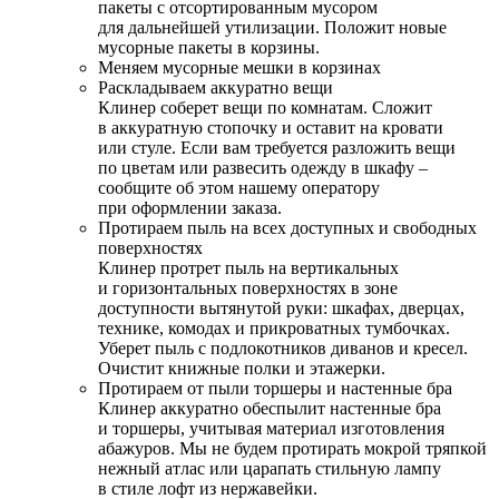
пакеты с отсортированным мусором
для дальнейшей утилизации. Положит новые
мусорные пакеты в корзины.
Меняем мусорные мешки в корзинах
Раскладываем аккуратно вещи
Клинер соберет вещи по комнатам. Сложит
в аккуратную стопочку и оставит на кровати
или стуле. Если вам требуется разложить вещи
по цветам или развесить одежду в шкафу –
сообщите об этом нашему оператору
при оформлении заказа.
Протираем пыль на всех доступных и свободных
поверхностях
Клинер протрет пыль на вертикальных
и горизонтальных поверхностях в зоне
доступности вытянутой руки: шкафах, дверцах,
технике, комодах и прикроватных тумбочках.
Уберет пыль с подлокотников диванов и кресел.
Очистит книжные полки и этажерки.
Протираем от пыли торшеры и настенные бра
Клинер аккуратно обеспылит настенные бра
и торшеры, учитывая материал изготовления
абажуров. Мы не будем протирать мокрой тряпкой
нежный атлас или царапать стильную лампу
в стиле лофт из нержавейки.