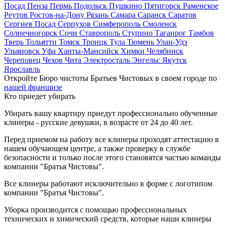
Посад
Пенза
Пермь
Подольск
Пушкино
Пятигорск
Раменское
Реутов
Ростов-на-Дону
Рязань
Самара
Саранск
Саратов
Сергиев Посад
Серпухов
Симферополь
Смоленск
Солнечногорск
Сочи
Ставрополь
Ступино
Таганрог
Тамбов
Тверь
Тольятти
Томск
Троицк
Тула
Тюмень
Улан-Удэ
Ульяновск
Уфа
Ханты-Мансийск
Химки
Челябинск
Череповец
Чехов
Чита
Электросталь
Энгельс
Якутск
Ярославль
Откройте Бюро чистоты Братьев Чистовых в своем городе по
нашей франшизе
Кто приедет убирать
Убирать вашу квартиру приедут профессионально обученные
клинеры - русские девушки, в возрасте от 24 до 40 лет.
Перед приемом на работу все клинеры проходят аттестацию в
нашем обучающем центре, а также проверку в службе
безопасности и только после этого становятся частью команды
компании "Братья Чистовы".
Все клинеры работают исключительно в форме с логотипом
компании "Братья Чистовы".
Уборка производится с помощью профессиональных
технических и химический средств, которые наши клинеры