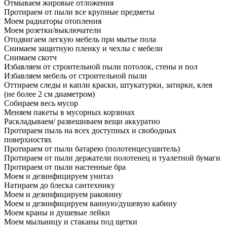
Отмываем жировые отложения
Протираем от пыли все крупные предметы
Моем радиаторы отопления
Моем розетки/выключатели
Отодвигаем легкую мебель при мытье пола
Снимаем защитную пленку и чехлы с мебели
Снимаем скотч
Избавляем от строительной пыли потолок, стены и пол
Избавляем мебель от строительной пыли
Оттираем следы и капли краски, штукатурки, затирки, клея
(не более 2 см диаметром)
Собираем весь мусор
Меняем пакеты в мусорных корзинах
Раскладываем/ развешиваем вещи аккуратно
Протираем пыль на всех доступных и свободных
поверхностях
Протираем от пыли батарею (полотенцесушитель)
Протираем от пыли держатели полотенец и туалетной бумаги
Протираем от пыли настенные бра
Моем и дезинфицируем унитаз
Натираем до блеска сантехнику
Моем и дезинфицируем раковину
Моем и дезинфицируем ванную/душевую кабину
Моем краны и душевые лейки
Моем мыльницу и стаканы под щетки