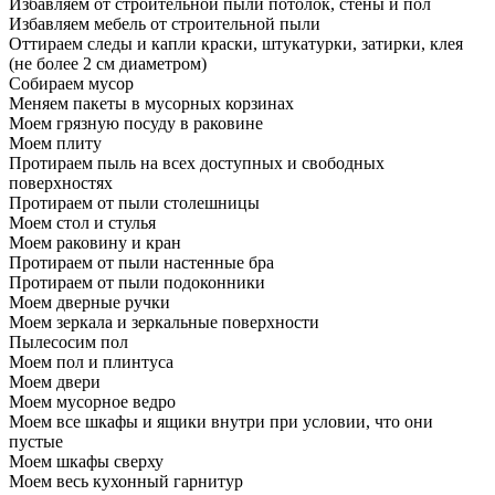
Избавляем от строительной пыли потолок, стены и пол
Избавляем мебель от строительной пыли
Оттираем следы и капли краски, штукатурки, затирки, клея
(не более 2 см диаметром)
Собираем мусор
Меняем пакеты в мусорных корзинах
Моем грязную посуду в раковине
Моем плиту
Протираем пыль на всех доступных и свободных
поверхностях
Протираем от пыли столешницы
Моем стол и стулья
Моем раковину и кран
Протираем от пыли настенные бра
Протираем от пыли подоконники
Моем дверные ручки
Моем зеркала и зеркальные поверхности
Пылесосим пол
Моем пол и плинтуса
Моем двери
Моем мусорное ведро
Моем все шкафы и ящики внутри при условии, что они
пустые
Моем шкафы сверху
Моем весь кухонный гарнитур