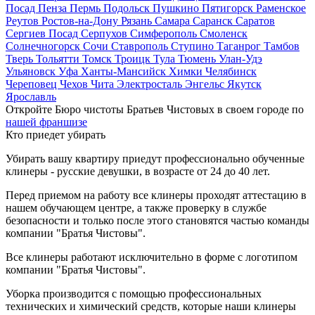
Посад
Пенза
Пермь
Подольск
Пушкино
Пятигорск
Раменское
Реутов
Ростов-на-Дону
Рязань
Самара
Саранск
Саратов
Сергиев Посад
Серпухов
Симферополь
Смоленск
Солнечногорск
Сочи
Ставрополь
Ступино
Таганрог
Тамбов
Тверь
Тольятти
Томск
Троицк
Тула
Тюмень
Улан-Удэ
Ульяновск
Уфа
Ханты-Мансийск
Химки
Челябинск
Череповец
Чехов
Чита
Электросталь
Энгельс
Якутск
Ярославль
Откройте Бюро чистоты Братьев Чистовых в своем городе по
нашей франшизе
Кто приедет убирать
Убирать вашу квартиру приедут профессионально обученные
клинеры - русские девушки, в возрасте от 24 до 40 лет.
Перед приемом на работу все клинеры проходят аттестацию в
нашем обучающем центре, а также проверку в службе
безопасности и только после этого становятся частью команды
компании "Братья Чистовы".
Все клинеры работают исключительно в форме с логотипом
компании "Братья Чистовы".
Уборка производится с помощью профессиональных
технических и химический средств, которые наши клинеры