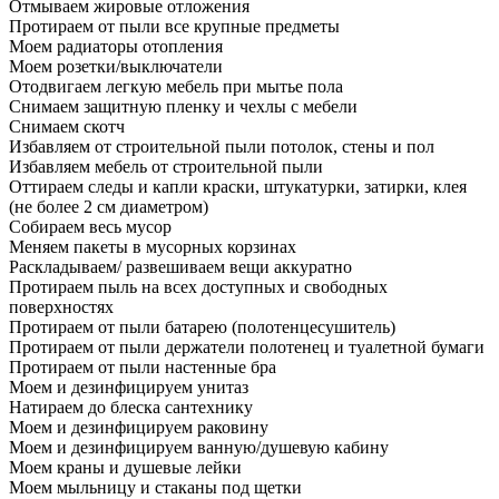
Отмываем жировые отложения
Протираем от пыли все крупные предметы
Моем радиаторы отопления
Моем розетки/выключатели
Отодвигаем легкую мебель при мытье пола
Снимаем защитную пленку и чехлы с мебели
Снимаем скотч
Избавляем от строительной пыли потолок, стены и пол
Избавляем мебель от строительной пыли
Оттираем следы и капли краски, штукатурки, затирки, клея
(не более 2 см диаметром)
Собираем весь мусор
Меняем пакеты в мусорных корзинах
Раскладываем/ развешиваем вещи аккуратно
Протираем пыль на всех доступных и свободных
поверхностях
Протираем от пыли батарею (полотенцесушитель)
Протираем от пыли держатели полотенец и туалетной бумаги
Протираем от пыли настенные бра
Моем и дезинфицируем унитаз
Натираем до блеска сантехнику
Моем и дезинфицируем раковину
Моем и дезинфицируем ванную/душевую кабину
Моем краны и душевые лейки
Моем мыльницу и стаканы под щетки