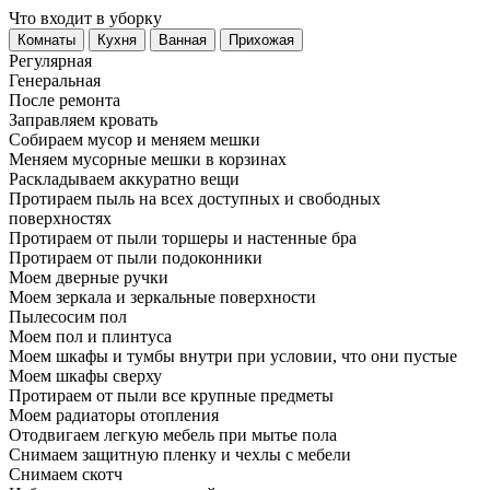
Что входит в уборку
Регу­лярная
Гене­ральная
После ремонта
Заправляем кровать
Собираем мусор и меняем мешки
Меняем мусорные мешки в корзинах
Раскладываем аккуратно вещи
Протираем пыль на всех доступных и свободных
поверхностях
Протираем от пыли торшеры и настенные бра
Протираем от пыли подоконники
Моем дверные ручки
Моем зеркала и зеркальные поверхности
Пылесосим пол
Моем пол и плинтуса
Моем шкафы и тумбы внутри при условии, что они пустые
Моем шкафы сверху
Протираем от пыли все крупные предметы
Моем радиаторы отопления
Отодвигаем легкую мебель при мытье пола
Снимаем защитную пленку и чехлы с мебели
Снимаем скотч