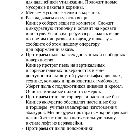
для дальнейшей утилизации. Положит новые
мусорные пакеты в корзины.
Меняем мусорные мешки в корзинах
Раскладываем аккуратно вещи
Клинер соберет вещи по комнатам. Сложит
в аккуратную стопочку и оставит на кровати
или стуле. Если вам требуется разложить вещи
по цветам или развесить одежду в шкафу –
сообщите об этом нашему оператору
при оформлении заказа.
Протираем пыль на всех доступных и свободных
поверхностях
Клинер протрет пыль на вертикальных
и горизонтальных поверхностях в зоне
доступности вытянутой руки: шкафах, дверцах,
технике, комодах и прикроватных тумбочках.
Уберет пыль с подлокотников диванов и кресел.
Очистит книжные полки и этажерки.
Протираем от пыли торшеры и настенные бра
Клинер аккуратно обеспылит настенные бра
и торшеры, учитывая материал изготовления
абажуров. Мы не будем протирать мокрой тряпкой
нежный атлас или царапать стильную лампу
в стиле лофт из нержавейки.
Протираем от пыли подоконники