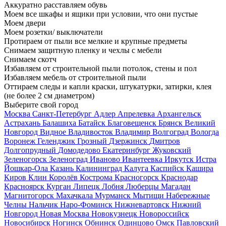
Аккуратно расставляем обувь
Моем все шкафы и ящики при условии, что они пустые
Моем двери
Моем розетки/ выключатели
Протираем от пыли все мелкие и крупные предметы
Снимаем защитную пленку и чехлы с мебели
Снимаем скотч
Избавляем от строительной пыли потолок, стены и пол
Избавляем мебель от строительной пыли
Оттираем следы и капли краски, штукатурки, затирки, клея
(не более 2 см диаметром)
Выберите свой город
Москва
Санкт-Петербург
Адлер
Апрелевка
Архангельск
Астрахань
Балашиха
Батайск
Благовещенск
Брянск
Великий
Новгород
Видное
Владивосток
Владимир
Волгоград
Вологда
Воронеж
Геленджик
Грозный
Дзержинск
Дмитров
Долгопрудный
Домодедово
Екатеринбург
Жуковский
Зеленогорск
Зеленоград
Иваново
Ивантеевка
Иркутск
Истра
Йошкар-Ола
Казань
Калининград
Калуга
Каспийск
Кашира
Киров
Клин
Королёв
Кострома
Красногорск
Краснодар
Красноярск
Курган
Липецк
Лобня
Люберцы
Магадан
Магнитогорск
Махачкала
Мурманск
Мытищи
Набережные
Челны
Нальчик
Наро-Фоминск
Нижневартовск
Нижний
Новгород
Новая Москва
Новокузнецк
Новороссийск
Новосибирск
Ногинск
Обнинск
Одинцово
Омск
Павловский