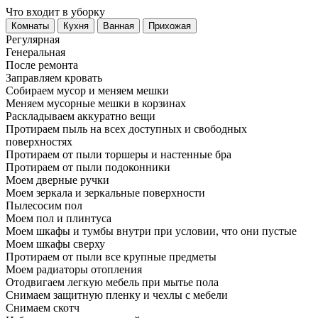
Что входит в уборку
Регу­лярная
Гене­ральная
После ремонта
Заправляем кровать
Собираем мусор и меняем мешки
Меняем мусорные мешки в корзинах
Раскладываем аккуратно вещи
Протираем пыль на всех доступных и свободных
поверхностях
Протираем от пыли торшеры и настенные бра
Протираем от пыли подоконники
Моем дверные ручки
Моем зеркала и зеркальные поверхности
Пылесосим пол
Моем пол и плинтуса
Моем шкафы и тумбы внутри при условии, что они пустые
Моем шкафы сверху
Протираем от пыли все крупные предметы
Моем радиаторы отопления
Отодвигаем легкую мебель при мытье пола
Снимаем защитную пленку и чехлы с мебели
Снимаем скотч