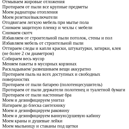
Отмываем жировые отложения
Протираем от пыли все крупные предметы
Моем радиаторы отопления
Моем розетки/выключатели
Отодвигаем легкую мебель при мытье пола
Снимаем защитную пленку и чехлы с мебели
Снимаем скотч
Избавляем от строительной пыли потолок, стены и пол
Избавляем мебель от строительной пыли
Оттираем следы и капли краски, штукатурки, затирки, клея
(не более 2 см диаметром)
Собираем весь мусор
Меняем пакеты в мусорных корзинах
Раскладываем/ развешиваем вещи аккуратно
Протираем пыль на всех доступных и свободных
поверхностях
Протираем от пыли батарею (полотенцесушитель)
Протираем от пыли держатели полотенец и туалетной бумаги
Протираем от пыли настенные бра
Моем и дезинфицируем унитаз
Натираем до блеска сантехнику
Моем и дезинфицируем раковину
Моем и дезинфицируем ванную/душевую кабину
Моем краны и душевые лейки
Моем мыльницу и стаканы под щетки