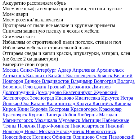
Аккуратно расставляем обувь
Моем все шкафы и ящики при условии, что они пустые
Моем двери
Моем розетки/ выключатели
Протираем от пыли все мелкие и крупные предметы
Снимаем защитную пленку и чехлы с мебели
Снимаем скотч
Избавляем от строительной пыли потолок, стены и пол
Избавляем мебель от строительной пыли
Оттираем следы и капли краски, штукатурки, затирки, клея
(не более 2 см диаметром)
Выберите свой город
Москва
Санкт-Петербург
Адлер
Апрелевка
Архангельск
Астрахань
Балашиха
Батайск
Благовещенск
Брянск
Великий
Новгород
Видное
Владивосток
Владимир
Волгоград
Вологда
Воронеж
Геленджик
Грозный
Дзержинск
Дмитров
Долгопрудный
Домодедово
Екатеринбург
Жуковский
Зеленогорск
Зеленоград
Иваново
Ивантеевка
Иркутск
Истра
Йошкар-Ола
Казань
Калининград
Калуга
Каспийск
Кашира
Киров
Клин
Королёв
Кострома
Красногорск
Краснодар
Красноярск
Курган
Липецк
Лобня
Люберцы
Магадан
Магнитогорск
Махачкала
Мурманск
Мытищи
Набережные
Челны
Нальчик
Наро-Фоминск
Нижневартовск
Нижний
Новгород
Новая Москва
Новокузнецк
Новороссийск
Новосибирск
Ногинск
Обнинск
Одинцово
Омск
Павловский