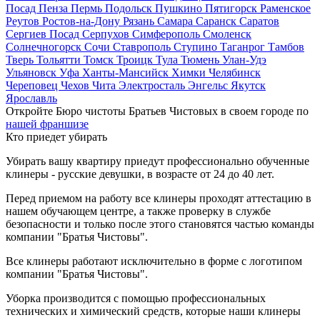
Посад
Пенза
Пермь
Подольск
Пушкино
Пятигорск
Раменское
Реутов
Ростов-на-Дону
Рязань
Самара
Саранск
Саратов
Сергиев Посад
Серпухов
Симферополь
Смоленск
Солнечногорск
Сочи
Ставрополь
Ступино
Таганрог
Тамбов
Тверь
Тольятти
Томск
Троицк
Тула
Тюмень
Улан-Удэ
Ульяновск
Уфа
Ханты-Мансийск
Химки
Челябинск
Череповец
Чехов
Чита
Электросталь
Энгельс
Якутск
Ярославль
Откройте Бюро чистоты Братьев Чистовых в своем городе по
нашей франшизе
Кто приедет убирать
Убирать вашу квартиру приедут профессионально обученные
клинеры - русские девушки, в возрасте от 24 до 40 лет.
Перед приемом на работу все клинеры проходят аттестацию в
нашем обучающем центре, а также проверку в службе
безопасности и только после этого становятся частью команды
компании "Братья Чистовы".
Все клинеры работают исключительно в форме с логотипом
компании "Братья Чистовы".
Уборка производится с помощью профессиональных
технических и химический средств, которые наши клинеры