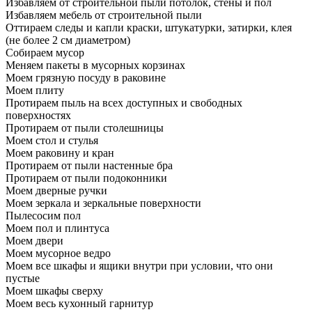
Избавляем от строительной пыли потолок, стены и пол
Избавляем мебель от строительной пыли
Оттираем следы и капли краски, штукатурки, затирки, клея
(не более 2 см диаметром)
Собираем мусор
Меняем пакеты в мусорных корзинах
Моем грязную посуду в раковине
Моем плиту
Протираем пыль на всех доступных и свободных
поверхностях
Протираем от пыли столешницы
Моем стол и стулья
Моем раковину и кран
Протираем от пыли настенные бра
Протираем от пыли подоконники
Моем дверные ручки
Моем зеркала и зеркальные поверхности
Пылесосим пол
Моем пол и плинтуса
Моем двери
Моем мусорное ведро
Моем все шкафы и ящики внутри при условии, что они
пустые
Моем шкафы сверху
Моем весь кухонный гарнитур