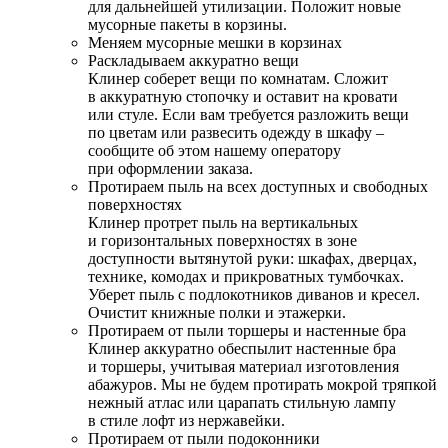
для дальнейшей утилизации. Положит новые
мусорные пакеты в корзины.
Меняем мусорные мешки в корзинах
Раскладываем аккуратно вещи
Клинер соберет вещи по комнатам. Сложит
в аккуратную стопочку и оставит на кровати
или стуле. Если вам требуется разложить вещи
по цветам или развесить одежду в шкафу –
сообщите об этом нашему оператору
при оформлении заказа.
Протираем пыль на всех доступных и свободных
поверхностях
Клинер протрет пыль на вертикальных
и горизонтальных поверхностях в зоне
доступности вытянутой руки: шкафах, дверцах,
технике, комодах и прикроватных тумбочках.
Уберет пыль с подлокотников диванов и кресел.
Очистит книжные полки и этажерки.
Протираем от пыли торшеры и настенные бра
Клинер аккуратно обеспылит настенные бра
и торшеры, учитывая материал изготовления
абажуров. Мы не будем протирать мокрой тряпкой
нежный атлас или царапать стильную лампу
в стиле лофт из нержавейки.
Протираем от пыли подоконники