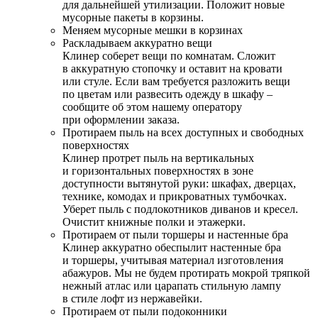
для дальнейшей утилизации. Положит новые
мусорные пакеты в корзины.
Меняем мусорные мешки в корзинах
Раскладываем аккуратно вещи
Клинер соберет вещи по комнатам. Сложит
в аккуратную стопочку и оставит на кровати
или стуле. Если вам требуется разложить вещи
по цветам или развесить одежду в шкафу –
сообщите об этом нашему оператору
при оформлении заказа.
Протираем пыль на всех доступных и свободных
поверхностях
Клинер протрет пыль на вертикальных
и горизонтальных поверхностях в зоне
доступности вытянутой руки: шкафах, дверцах,
технике, комодах и прикроватных тумбочках.
Уберет пыль с подлокотников диванов и кресел.
Очистит книжные полки и этажерки.
Протираем от пыли торшеры и настенные бра
Клинер аккуратно обеспылит настенные бра
и торшеры, учитывая материал изготовления
абажуров. Мы не будем протирать мокрой тряпкой
нежный атлас или царапать стильную лампу
в стиле лофт из нержавейки.
Протираем от пыли подоконники