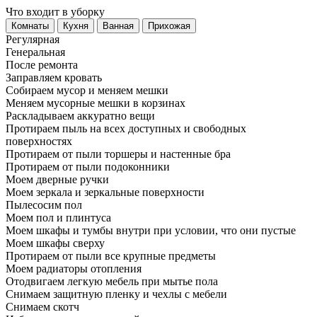
Что входит в уборку
Регу­лярная
Гене­ральная
После ремонта
Заправляем кровать
Собираем мусор и меняем мешки
Меняем мусорные мешки в корзинах
Раскладываем аккуратно вещи
Протираем пыль на всех доступных и свободных
поверхностях
Протираем от пыли торшеры и настенные бра
Протираем от пыли подоконники
Моем дверные ручки
Моем зеркала и зеркальные поверхности
Пылесосим пол
Моем пол и плинтуса
Моем шкафы и тумбы внутри при условии, что они пустые
Моем шкафы сверху
Протираем от пыли все крупные предметы
Моем радиаторы отопления
Отодвигаем легкую мебель при мытье пола
Снимаем защитную пленку и чехлы с мебели
Снимаем скотч