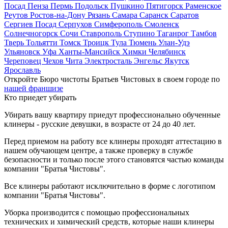
Посад
Пенза
Пермь
Подольск
Пушкино
Пятигорск
Раменское
Реутов
Ростов-на-Дону
Рязань
Самара
Саранск
Саратов
Сергиев Посад
Серпухов
Симферополь
Смоленск
Солнечногорск
Сочи
Ставрополь
Ступино
Таганрог
Тамбов
Тверь
Тольятти
Томск
Троицк
Тула
Тюмень
Улан-Удэ
Ульяновск
Уфа
Ханты-Мансийск
Химки
Челябинск
Череповец
Чехов
Чита
Электросталь
Энгельс
Якутск
Ярославль
Откройте Бюро чистоты Братьев Чистовых в своем городе по
нашей франшизе
Кто приедет убирать
Убирать вашу квартиру приедут профессионально обученные
клинеры - русские девушки, в возрасте от 24 до 40 лет.
Перед приемом на работу все клинеры проходят аттестацию в
нашем обучающем центре, а также проверку в службе
безопасности и только после этого становятся частью команды
компании "Братья Чистовы".
Все клинеры работают исключительно в форме с логотипом
компании "Братья Чистовы".
Уборка производится с помощью профессиональных
технических и химический средств, которые наши клинеры