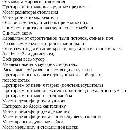
Отмываем жировые отложения
Протираем от пыли все крупные предметы
Моем радиаторы отопления
Моем розетки/выключатели
Отодвигаем легкую мебель при мытье пола
Снимаем защитную пленку и чехлы с мебели
Снимаем скотч
Избавляем от строительной пыли потолок, стены и пол
Избавляем мебель от строительной пыли
Оттираем следы и капли краски, штукатурки, затирки, клея
(не более 2 см диаметром)
Собираем весь мусор
Меняем пакеты в мусорных корзинах
Раскладываем/ развешиваем вещи аккуратно
Протираем пыль на всех доступных и свободных
поверхностях
Протираем от пыли батарею (полотенцесушитель)
Протираем от пыли держатели полотенец и туалетной бумаги
Протираем от пыли настенные бра
Моем и дезинфицируем унитаз
Натираем до блеска сантехнику
Моем и дезинфицируем раковину
Моем и дезинфицируем ванную/душевую кабину
Моем краны и душевые лейки
Моем мыльницу и стаканы под щетки