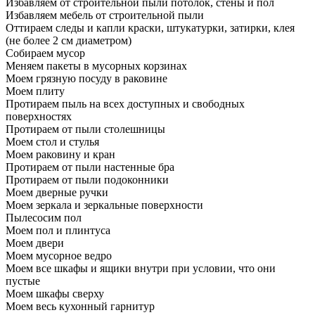
Избавляем от строительной пыли потолок, стены и пол
Избавляем мебель от строительной пыли
Оттираем следы и капли краски, штукатурки, затирки, клея
(не более 2 см диаметром)
Собираем мусор
Меняем пакеты в мусорных корзинах
Моем грязную посуду в раковине
Моем плиту
Протираем пыль на всех доступных и свободных
поверхностях
Протираем от пыли столешницы
Моем стол и стулья
Моем раковину и кран
Протираем от пыли настенные бра
Протираем от пыли подоконники
Моем дверные ручки
Моем зеркала и зеркальные поверхности
Пылесосим пол
Моем пол и плинтуса
Моем двери
Моем мусорное ведро
Моем все шкафы и ящики внутри при условии, что они
пустые
Моем шкафы сверху
Моем весь кухонный гарнитур