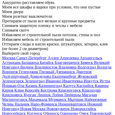
Аккуратно расставляем обувь
Моем все шкафы и ящики при условии, что они пустые
Моем двери
Моем розетки/ выключатели
Протираем от пыли все мелкие и крупные предметы
Снимаем защитную пленку и чехлы с мебели
Снимаем скотч
Избавляем от строительной пыли потолок, стены и пол
Избавляем мебель от строительной пыли
Оттираем следы и капли краски, штукатурки, затирки, клея
(не более 2 см диаметром)
Выберите свой город
Москва
Санкт-Петербург
Адлер
Апрелевка
Архангельск
Астрахань
Балашиха
Батайск
Благовещенск
Брянск
Великий
Новгород
Видное
Владивосток
Владимир
Волгоград
Вологда
Воронеж
Геленджик
Грозный
Дзержинск
Дмитров
Долгопрудный
Домодедово
Екатеринбург
Жуковский
Зеленогорск
Зеленоград
Иваново
Ивантеевка
Иркутск
Истра
Йошкар-Ола
Казань
Калининград
Калуга
Каспийск
Кашира
Киров
Клин
Королёв
Кострома
Красногорск
Краснодар
Красноярск
Курган
Липецк
Лобня
Люберцы
Магадан
Магнитогорск
Махачкала
Мурманск
Мытищи
Набережные
Челны
Нальчик
Наро-Фоминск
Нижневартовск
Нижний
Новгород
Новая Москва
Новокузнецк
Новороссийск
Новосибирск
Ногинск
Обнинск
Одинцово
Омск
Павловский