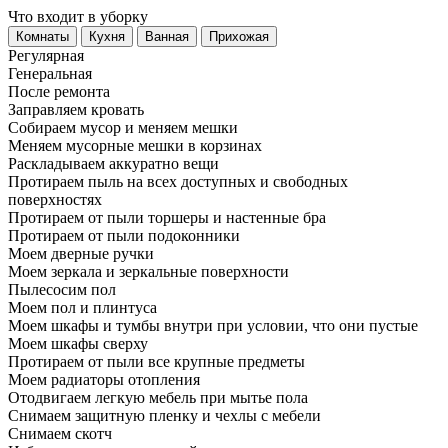
Что входит в уборку
Регу­лярная
Гене­ральная
После ремонта
Заправляем кровать
Собираем мусор и меняем мешки
Меняем мусорные мешки в корзинах
Раскладываем аккуратно вещи
Протираем пыль на всех доступных и свободных
поверхностях
Протираем от пыли торшеры и настенные бра
Протираем от пыли подоконники
Моем дверные ручки
Моем зеркала и зеркальные поверхности
Пылесосим пол
Моем пол и плинтуса
Моем шкафы и тумбы внутри при условии, что они пустые
Моем шкафы сверху
Протираем от пыли все крупные предметы
Моем радиаторы отопления
Отодвигаем легкую мебель при мытье пола
Снимаем защитную пленку и чехлы с мебели
Снимаем скотч