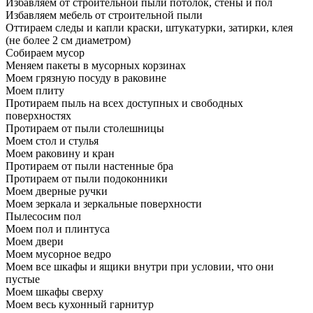
Избавляем от строительной пыли потолок, стены и пол
Избавляем мебель от строительной пыли
Оттираем следы и капли краски, штукатурки, затирки, клея
(не более 2 см диаметром)
Собираем мусор
Меняем пакеты в мусорных корзинах
Моем грязную посуду в раковине
Моем плиту
Протираем пыль на всех доступных и свободных
поверхностях
Протираем от пыли столешницы
Моем стол и стулья
Моем раковину и кран
Протираем от пыли настенные бра
Протираем от пыли подоконники
Моем дверные ручки
Моем зеркала и зеркальные поверхности
Пылесосим пол
Моем пол и плинтуса
Моем двери
Моем мусорное ведро
Моем все шкафы и ящики внутри при условии, что они
пустые
Моем шкафы сверху
Моем весь кухонный гарнитур