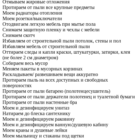
Отмываем жировые отложения
Протираем от пыли все крупные предметы
Моем радиаторы отопления
Моем розетки/выключатели
Отодвигаем легкую мебель при мытье пола
Снимаем защитную пленку и чехлы с мебели
Снимаем скотч
Избавляем от строительной пыли потолок, стены и пол
Избавляем мебель от строительной пыли
Оттираем следы и капли краски, штукатурки, затирки, клея
(не более 2 см диаметром)
Собираем весь мусор
Меняем пакеты в мусорных корзинах
Раскладываем/ развешиваем вещи аккуратно
Протираем пыль на всех доступных и свободных
поверхностях
Протираем от пыли батарею (полотенцесушитель)
Протираем от пыли держатели полотенец и туалетной бумаги
Протираем от пыли настенные бра
Моем и дезинфицируем унитаз
Натираем до блеска сантехнику
Моем и дезинфицируем раковину
Моем и дезинфицируем ванную/душевую кабину
Моем краны и душевые лейки
Моем мыльницу и стаканы под щетки