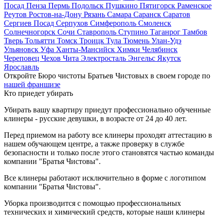
Посад
Пенза
Пермь
Подольск
Пушкино
Пятигорск
Раменское
Реутов
Ростов-на-Дону
Рязань
Самара
Саранск
Саратов
Сергиев Посад
Серпухов
Симферополь
Смоленск
Солнечногорск
Сочи
Ставрополь
Ступино
Таганрог
Тамбов
Тверь
Тольятти
Томск
Троицк
Тула
Тюмень
Улан-Удэ
Ульяновск
Уфа
Ханты-Мансийск
Химки
Челябинск
Череповец
Чехов
Чита
Электросталь
Энгельс
Якутск
Ярославль
Откройте Бюро чистоты Братьев Чистовых в своем городе по
нашей франшизе
Кто приедет убирать
Убирать вашу квартиру приедут профессионально обученные
клинеры - русские девушки, в возрасте от 24 до 40 лет.
Перед приемом на работу все клинеры проходят аттестацию в
нашем обучающем центре, а также проверку в службе
безопасности и только после этого становятся частью команды
компании "Братья Чистовы".
Все клинеры работают исключительно в форме с логотипом
компании "Братья Чистовы".
Уборка производится с помощью профессиональных
технических и химический средств, которые наши клинеры