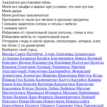
Аккуратно расставляем обувь
Моем все шкафы и ящики при условии, что они пустые
Моем двери
Моем розетки/ выключатели
Протираем от пыли все мелкие и крупные предметы
Снимаем защитную пленку и чехлы с мебели
Снимаем скотч
Избавляем от строительной пыли потолок, стены и пол
Избавляем мебель от строительной пыли
Оттираем следы и капли краски, штукатурки, затирки, клея
(не более 2 см диаметром)
Выберите свой город
Москва
Санкт-Петербург
Адлер
Апрелевка
Архангельск
Астрахань
Балашиха
Батайск
Благовещенск
Брянск
Великий
Новгород
Видное
Владивосток
Владимир
Волгоград
Вологда
Воронеж
Геленджик
Грозный
Дзержинск
Дмитров
Долгопрудный
Домодедово
Екатеринбург
Жуковский
Зеленогорск
Зеленоград
Иваново
Ивантеевка
Иркутск
Истра
Йошкар-Ола
Казань
Калининград
Калуга
Каспийск
Кашира
Киров
Клин
Королёв
Кострома
Красногорск
Краснодар
Красноярск
Курган
Липецк
Лобня
Люберцы
Магадан
Магнитогорск
Махачкала
Мурманск
Мытищи
Набережные
Челны
Нальчик
Наро-Фоминск
Нижневартовск
Нижний
Новгород
Новая Москва
Новокузнецк
Новороссийск
Новосибирск
Ногинск
Обнинск
Одинцово
Омск
Павловский