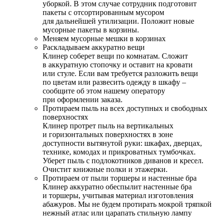
уборкой. В этом случае сотрудник подготовит
пакеты с отсортированным мусором
для дальнейшей утилизации. Положит новые
мусорные пакеты в корзины.
Меняем мусорные мешки в корзинах
Раскладываем аккуратно вещи
Клинер соберет вещи по комнатам. Сложит
в аккуратную стопочку и оставит на кровати
или стуле. Если вам требуется разложить вещи
по цветам или развесить одежду в шкафу –
сообщите об этом нашему оператору
при оформлении заказа.
Протираем пыль на всех доступных и свободных
поверхностях
Клинер протрет пыль на вертикальных
и горизонтальных поверхностях в зоне
доступности вытянутой руки: шкафах, дверцах,
технике, комодах и прикроватных тумбочках.
Уберет пыль с подлокотников диванов и кресел.
Очистит книжные полки и этажерки.
Протираем от пыли торшеры и настенные бра
Клинер аккуратно обеспылит настенные бра
и торшеры, учитывая материал изготовления
абажуров. Мы не будем протирать мокрой тряпкой
нежный атлас или царапать стильную лампу