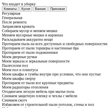
Что входит в уборку
Регу­лярная
Гене­ральная
После ремонта
Заправляем кровать
Собираем мусор и меняем мешки
Меняем мусорные мешки в корзинах
Раскладываем аккуратно вещи
Протираем пыль на всех доступных и свободных поверхностях
Протираем от пыли торшеры и настенные бра
Протираем от пыли подоконники
Моем дверные ручки
Моем зеркала и зеркальные поверхности
Пылесосим пол
Моем пол и плинтуса
Моем шкафы и тумбы внутри при условии, что они пустые
Моем шкафы сверху
Протираем от пыли все крупные предметы
Моем радиаторы отопления
Отодвигаем легкую мебель при мытье пола
Снимаем защитную пленку и чехлы с мебели
Снимаем скотч
Избавляем от строительной пыли потолок, стены и пол