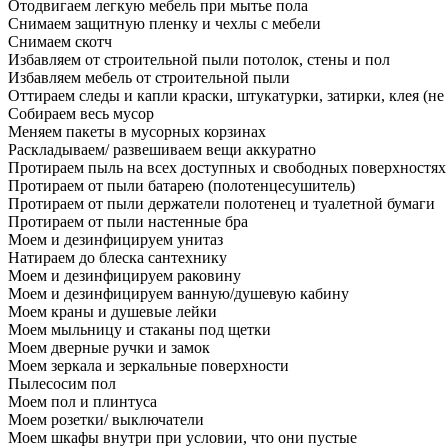
Отодвигаем легкую мебель при мытье пола
Снимаем защитную пленку и чехлы с мебели
Снимаем скотч
Избавляем от строительной пыли потолок, стены и пол
Избавляем мебель от строительной пыли
Оттираем следы и капли краски, штукатурки, затирки, клея (не
Собираем весь мусор
Меняем пакеты в мусорных корзинах
Раскладываем/ развешиваем вещи аккуратно
Протираем пыль на всех доступных и свободных поверхностях
Протираем от пыли батарею (полотенцесушитель)
Протираем от пыли держатели полотенец и туалетной бумаги
Протираем от пыли настенные бра
Моем и дезинфицируем унитаз
Натираем до блеска сантехнику
Моем и дезинфицируем раковину
Моем и дезинфицируем ванную/душевую кабину
Моем краны и душевые лейки
Моем мыльницу и стаканы под щетки
Моем дверные ручки и замок
Моем зеркала и зеркальные поверхности
Пылесосим пол
Моем пол и плинтуса
Моем розетки/ выключатели
Моем шкафы внутри при условии, что они пустые