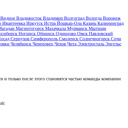
д
Видное
Владивосток
Владимир
Волгоград
Вологда
Воронеж
о
Ивантеевка
Иркутск
Истра
Йошкар-Ола
Казань
Калининград
Магадан
Магнитогорск
Махачкала
Мурманск
Мытищи
осибирск
Ногинск
Обнинск
Одинцово
Омск
Павловский
Посад
Серпухов
Симферополь
Смоленск
Солнечногорск
Сочи
имки
Челябинск
Череповец
Чехов
Чита
Электросталь
Энгельс
и и только после этого становятся частью команды компании
ой: