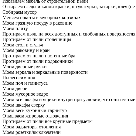
Избавляем мебель от строительной пыли
Оттираем следы и капли краски, штукатурки, затирки, клея (не
Собираем мусор
Меняем пакеты в мусорных корзинах
Моем грязную посуду в раковине
Моем плиту
Протираем пыль на всех доступных и свободных поверхностях
Протираем от пыли столешницы
Моем стол и стулья
Моем раковину и кран
Протираем от пыли настенные бра
Протираем от пыли подоконники
Моем дверные ручки
Моем зеркала и зеркальные поверхности
Пылесосим пол
Моем пол и плинтуса
Моем двери
Моем мусорное ведро
Моем все шкафы и ящики внутри при условии, что они пустые
Моем шкафы сверху
Моем весь кухонный гарнитур
Отмываем жировые отложения
Протираем от пыли все крупные предметы
Моем радиаторы отопления
Моем розетки/выключатели