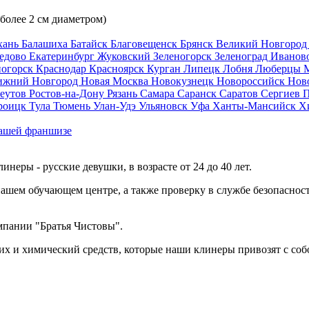
 более 2 см диаметром)
хань
Балашиха
Батайск
Благовещенск
Брянск
Великий Новгоро
едово
Екатеринбург
Жуковский
Зеленогорск
Зеленоград
Иванов
ногорск
Краснодар
Красноярск
Курган
Липецк
Лобня
Люберцы
ижний Новгород
Новая Москва
Новокузнецк
Новороссийск
Нов
еутов
Ростов-на-Дону
Рязань
Самара
Саранск
Саратов
Сергиев 
роицк
Тула
Тюмень
Улан-Удэ
Ульяновск
Уфа
Ханты-Мансийск
Х
ашей франшизе
еры - русские девушки, в возрасте от 24 до 40 лет.
ашем обучающем центре, а также проверку в службе безопасност
мпании "Братья Чистовы".
х и химический средств, которые наши клинеры привозят с соб