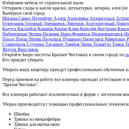
Избавляем мебель от строительной пыли
Оттираем следы и капли краски, штукатурки, затирки, клея (не
Выберите свой город
Москва
Санкт-Петербург
Адлер
Апрелевка
Архангельск
Астра
Геленджик
Грозный
Дзержинск
Дмитров
Долгопрудный
Домод
Калуга
Каспийск
Кашира
Киров
Клин
Королёв
Кострома
Крас
Набережные Челны
Нальчик
Наро-Фоминск
Нижневартовск
Н
Посад
Пенза
Пермь
Подольск
Пушкино
Пятигорск
Раменское
Р
Ставрополь
Ступино
Таганрог
Тамбов
Тверь
Тольятти
Томск
Т
Якутск
Ярославль
Откройте Бюро чистоты Братьев Чистовых в своем городе по
н
Кто приедет убирать
Убирать вашу квартиру приедут профессионально обученные клин
Перед приемом на работу все клинеры проходят аттестацию в н
"Братья Чистовы".
Все клинеры работают исключительно в форме с логотипом ко
Уборка производится с помощью профессиональных технически
Швабра
Тряпки из микрофибры
Тряпки для мытья окон