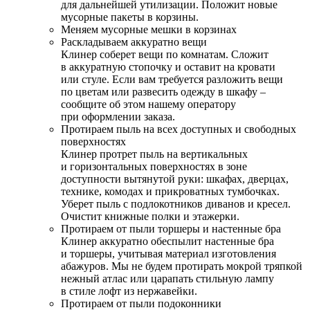
для дальнейшей утилизации. Положит новые
мусорные пакеты в корзины.
Меняем мусорные мешки в корзинах
Раскладываем аккуратно вещи
Клинер соберет вещи по комнатам. Сложит
в аккуратную стопочку и оставит на кровати
или стуле. Если вам требуется разложить вещи
по цветам или развесить одежду в шкафу –
сообщите об этом нашему оператору
при оформлении заказа.
Протираем пыль на всех доступных и свободных
поверхностях
Клинер протрет пыль на вертикальных
и горизонтальных поверхностях в зоне
доступности вытянутой руки: шкафах, дверцах,
технике, комодах и прикроватных тумбочках.
Уберет пыль с подлокотников диванов и кресел.
Очистит книжные полки и этажерки.
Протираем от пыли торшеры и настенные бра
Клинер аккуратно обеспылит настенные бра
и торшеры, учитывая материал изготовления
абажуров. Мы не будем протирать мокрой тряпкой
нежный атлас или царапать стильную лампу
в стиле лофт из нержавейки.
Протираем от пыли подоконники