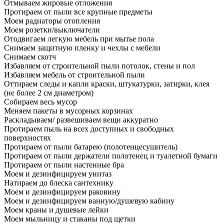
Отмываем жировые отложения
Протираем от пыли все крупные предметы
Моем радиаторы отопления
Моем розетки/выключатели
Отодвигаем легкую мебель при мытье пола
Снимаем защитную пленку и чехлы с мебели
Снимаем скотч
Избавляем от строительной пыли потолок, стены и пол
Избавляем мебель от строительной пыли
Оттираем следы и капли краски, штукатурки, затирки, клея
(не более 2 см диаметром)
Собираем весь мусор
Меняем пакеты в мусорных корзинах
Раскладываем/ развешиваем вещи аккуратно
Протираем пыль на всех доступных и свободных
поверхностях
Протираем от пыли батарею (полотенцесушитель)
Протираем от пыли держатели полотенец и туалетной бумаги
Протираем от пыли настенные бра
Моем и дезинфицируем унитаз
Натираем до блеска сантехнику
Моем и дезинфицируем раковину
Моем и дезинфицируем ванную/душевую кабину
Моем краны и душевые лейки
Моем мыльницу и стаканы под щетки