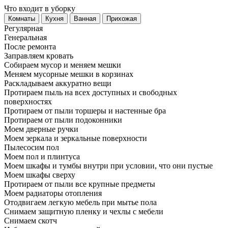
Что входит в уборку
Регу­лярная
Гене­ральная
После ремонта
Заправляем кровать
Собираем мусор и меняем мешки
Меняем мусорные мешки в корзинах
Раскладываем аккуратно вещи
Протираем пыль на всех доступных и свободных
поверхностях
Протираем от пыли торшеры и настенные бра
Протираем от пыли подоконники
Моем дверные ручки
Моем зеркала и зеркальные поверхности
Пылесосим пол
Моем пол и плинтуса
Моем шкафы и тумбы внутри при условии, что они пустые
Моем шкафы сверху
Протираем от пыли все крупные предметы
Моем радиаторы отопления
Отодвигаем легкую мебель при мытье пола
Снимаем защитную пленку и чехлы с мебели
Снимаем скотч