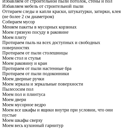
Избавляем от строительной пыли потолок, стены и пол
Избавляем мебель от строительной пыли
Оттираем следы и капли краски, штукатурки, затирки, клея
(не более 2 см диаметром)
Собираем мусор
Меняем пакеты в мусорных корзинах
Моем грязную посуду в раковине
Моем плиту
Протираем пыль на всех доступных и свободных
поверхностях
Протираем от пыли столешницы
Моем стол и стулья
Моем раковину и кран
Протираем от пыли настенные бра
Протираем от пыли подоконники
Моем дверные ручки
Моем зеркала и зеркальные поверхности
Пылесосим пол
Моем пол и плинтуса
Моем двери
Моем мусорное ведро
Моем все шкафы и ящики внутри при условии, что они
пустые
Моем шкафы сверху
Моем весь кухонный гарнитур