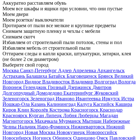
Аккуратно расставляем обувь
Моем все шкафы и ящики при условии, что они пустые
Моем двери
Моем розетки/ выключатели
Протираем от пыли все мелкие и крупные предметы
Снимаем защитную пленку и чехлы с мебели
Снимаем скотч
Избавляем от строительной пыли потолок, стены и пол
Избавляем мебель от строительной пыли
Оттираем следы и капли краски, штукатурки, затирки, клея
(не более 2 см диаметром)
Выберите свой город
Москва
Санкт-Петербург
Адлер
Апрелевка
Архангельск
Астрахань
Балашиха
Батайск
Благовещенск
Брянск
Великий
Новгород
Видное
Владивосток
Владимир
Волгоград
Вологда
Воронеж
Геленджик
Грозный
Дзержинск
Дмитров
Долгопрудный
Домодедово
Екатеринбург
Жуковский
Зеленогорск
Зеленоград
Иваново
Ивантеевка
Иркутск
Истра
Йошкар-Ола
Казань
Калининград
Калуга
Каспийск
Кашира
Киров
Клин
Королёв
Кострома
Красногорск
Краснодар
Красноярск
Курган
Липецк
Лобня
Люберцы
Магадан
Магнитогорск
Махачкала
Мурманск
Мытищи
Набережные
Челны
Нальчик
Наро-Фоминск
Нижневартовск
Нижний
Новгород
Новая Москва
Новокузнецк
Новороссийск
Новосибирск
Ногинск
Обнинск
Одинцово
Омск
Павловский