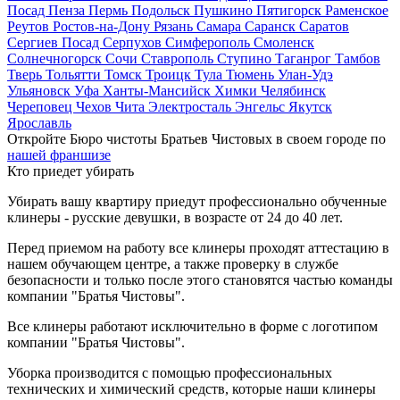
Посад
Пенза
Пермь
Подольск
Пушкино
Пятигорск
Раменское
Реутов
Ростов-на-Дону
Рязань
Самара
Саранск
Саратов
Сергиев Посад
Серпухов
Симферополь
Смоленск
Солнечногорск
Сочи
Ставрополь
Ступино
Таганрог
Тамбов
Тверь
Тольятти
Томск
Троицк
Тула
Тюмень
Улан-Удэ
Ульяновск
Уфа
Ханты-Мансийск
Химки
Челябинск
Череповец
Чехов
Чита
Электросталь
Энгельс
Якутск
Ярославль
Откройте Бюро чистоты Братьев Чистовых в своем городе по
нашей франшизе
Кто приедет убирать
Убирать вашу квартиру приедут профессионально обученные
клинеры - русские девушки, в возрасте от 24 до 40 лет.
Перед приемом на работу все клинеры проходят аттестацию в
нашем обучающем центре, а также проверку в службе
безопасности и только после этого становятся частью команды
компании "Братья Чистовы".
Все клинеры работают исключительно в форме с логотипом
компании "Братья Чистовы".
Уборка производится с помощью профессиональных
технических и химический средств, которые наши клинеры