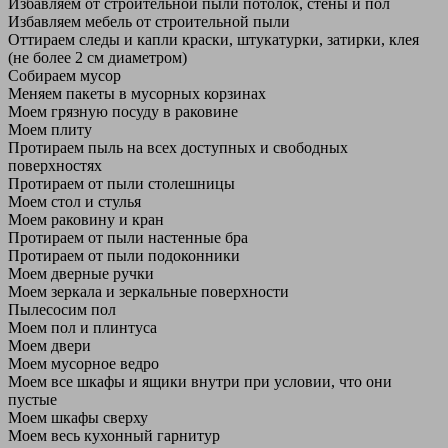
Избавляем от строительной пыли потолок, стены и пол
Избавляем мебель от строительной пыли
Оттираем следы и капли краски, штукатурки, затирки, клея
(не более 2 см диаметром)
Собираем мусор
Меняем пакеты в мусорных корзинах
Моем грязную посуду в раковине
Моем плиту
Протираем пыль на всех доступных и свободных
поверхностях
Протираем от пыли столешницы
Моем стол и стулья
Моем раковину и кран
Протираем от пыли настенные бра
Протираем от пыли подоконники
Моем дверные ручки
Моем зеркала и зеркальные поверхности
Пылесосим пол
Моем пол и плинтуса
Моем двери
Моем мусорное ведро
Моем все шкафы и ящики внутри при условии, что они
пустые
Моем шкафы сверху
Моем весь кухонный гарнитур