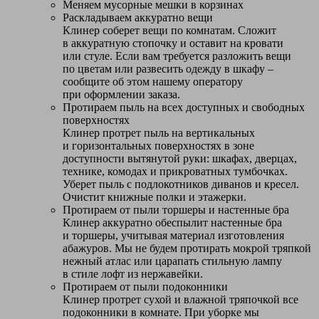
Меняем мусорные мешки в корзинах
Раскладываем аккуратно вещи
Клинер соберет вещи по комнатам. Сложит
в аккуратную стопочку и оставит на кровати
или стуле. Если вам требуется разложить вещи
по цветам или развесить одежду в шкафу –
сообщите об этом нашему оператору
при оформлении заказа.
Протираем пыль на всех доступных и свободных
поверхностях
Клинер протрет пыль на вертикальных
и горизонтальных поверхностях в зоне
доступности вытянутой руки: шкафах, дверцах,
технике, комодах и прикроватных тумбочках.
Уберет пыль с подлокотников диванов и кресел.
Очистит книжные полки и этажерки.
Протираем от пыли торшеры и настенные бра
Клинер аккуратно обеспылит настенные бра
и торшеры, учитывая материал изготовления
абажуров. Мы не будем протирать мокрой тряпкой
нежный атлас или царапать стильную лампу
в стиле лофт из нержавейки.
Протираем от пыли подоконники
Клинер протрет сухой и влажной тряпочкой все
подоконники в комнате. При уборке мы