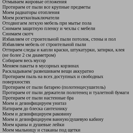
Отмываем жировые отложения
Протираем от пыли все крупные предметы
Моем радиаторы отопления
Моем розетки/выключатели
Отодвигаем легкую мебель при мытье пола
Снимаем защитную пленку и чехлы с мебели
Снимаем скотч
Избавляем от строительной пыли потолок, стены и пол
Избавляем мебель от строительной пыли
Оттираем следы и капли краски, штукатурки, затирки, клея
(не более 2 см диаметром)
Собираем весь мусор
Меняем пакеты в мусорных корзинах
Раскладываем/ развешиваем вещи аккуратно
Протираем пыль на всех доступных и свободных
поверхностях
Протираем от пыли батарею (полотенцесушитель)
Протираем от пыли держатели полотенец и туалетной бумаги
Протираем от пыли настенные бра
Моем и дезинфицируем унитаз
Натираем до блеска сантехнику
Моем и дезинфицируем раковину
Моем и дезинфицируем ванную/душевую кабину
Моем краны и душевые лейки
Моем мыльницу и стаканы под щетки