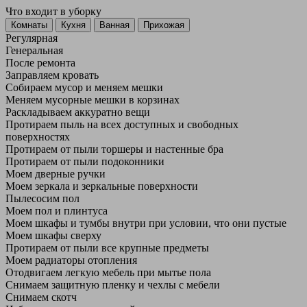
Что входит в уборку
Регу­лярная
Гене­ральная
После ремонта
Заправляем кровать
Собираем мусор и меняем мешки
Меняем мусорные мешки в корзинах
Раскладываем аккуратно вещи
Протираем пыль на всех доступных и свободных
поверхностях
Протираем от пыли торшеры и настенные бра
Протираем от пыли подоконники
Моем дверные ручки
Моем зеркала и зеркальные поверхности
Пылесосим пол
Моем пол и плинтуса
Моем шкафы и тумбы внутри при условии, что они пустые
Моем шкафы сверху
Протираем от пыли все крупные предметы
Моем радиаторы отопления
Отодвигаем легкую мебель при мытье пола
Снимаем защитную пленку и чехлы с мебели
Снимаем скотч