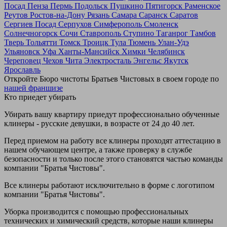
Посад
Пенза
Пермь
Подольск
Пушкино
Пятигорск
Раменское
Реутов
Ростов-на-Дону
Рязань
Самара
Саранск
Саратов
Сергиев Посад
Серпухов
Симферополь
Смоленск
Солнечногорск
Сочи
Ставрополь
Ступино
Таганрог
Тамбов
Тверь
Тольятти
Томск
Троицк
Тула
Тюмень
Улан-Удэ
Ульяновск
Уфа
Ханты-Мансийск
Химки
Челябинск
Череповец
Чехов
Чита
Электросталь
Энгельс
Якутск
Ярославль
Откройте Бюро чистоты Братьев Чистовых в своем городе по
нашей франшизе
Кто приедет убирать
Убирать вашу квартиру приедут профессионально обученные
клинеры - русские девушки, в возрасте от 24 до 40 лет.
Перед приемом на работу все клинеры проходят аттестацию в
нашем обучающем центре, а также проверку в службе
безопасности и только после этого становятся частью команды
компании "Братья Чистовы".
Все клинеры работают исключительно в форме с логотипом
компании "Братья Чистовы".
Уборка производится с помощью профессиональных
технических и химический средств, которые наши клинеры