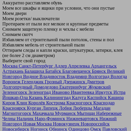
Аккуратно расставляем обувь
Моем все шкафы и ящики при условии, что они пустые
Моем двери
Моем розетки/ выключатели
Протираем от пыли все мелкие и крупные предметы
Снимаем защитную пленку и чехлы с мебели
Снимаем скотч
Избавляем от строительной пыли потолок, стены и пол
Избавляем мебель от строительной пыли
Оттираем следы и капли краски, штукатурки, затирки, клея
(не более 2 см диаметром)
Выберите свой город
Москва
Санкт-Петербург
Адлер
Апрелевка
Архангельск
Астрахань
Балашиха
Батайск
Благовещенск
Брянск
Великий
Новгород
Видное
Владивосток
Владимир
Волгоград
Вологда
Воронеж
Геленджик
Грозный
Дзержинск
Дмитров
Долгопрудный
Домодедово
Екатеринбург
Жуковский
Зеленогорск
Зеленоград
Иваново
Ивантеевка
Иркутск
Истра
Йошкар-Ола
Казань
Калининград
Калуга
Каспийск
Кашира
Киров
Клин
Королёв
Кострома
Красногорск
Краснодар
Красноярск
Курган
Липецк
Лобня
Люберцы
Магадан
Магнитогорск
Махачкала
Мурманск
Мытищи
Набережные
Челны
Нальчик
Наро-Фоминск
Нижневартовск
Нижний
Новгород
Новая Москва
Новокузнецк
Новороссийск
Новосибирск
Ногинск
Обнинск
Одинцово
Омск
Павловский