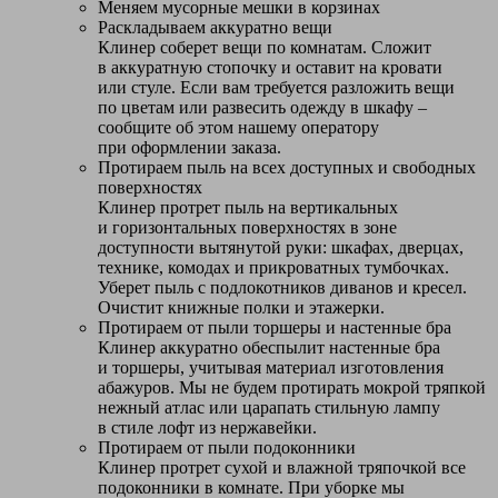
Меняем мусорные мешки в корзинах
Раскладываем аккуратно вещи
Клинер соберет вещи по комнатам. Сложит
в аккуратную стопочку и оставит на кровати
или стуле. Если вам требуется разложить вещи
по цветам или развесить одежду в шкафу –
сообщите об этом нашему оператору
при оформлении заказа.
Протираем пыль на всех доступных и свободных
поверхностях
Клинер протрет пыль на вертикальных
и горизонтальных поверхностях в зоне
доступности вытянутой руки: шкафах, дверцах,
технике, комодах и прикроватных тумбочках.
Уберет пыль с подлокотников диванов и кресел.
Очистит книжные полки и этажерки.
Протираем от пыли торшеры и настенные бра
Клинер аккуратно обеспылит настенные бра
и торшеры, учитывая материал изготовления
абажуров. Мы не будем протирать мокрой тряпкой
нежный атлас или царапать стильную лампу
в стиле лофт из нержавейки.
Протираем от пыли подоконники
Клинер протрет сухой и влажной тряпочкой все
подоконники в комнате. При уборке мы