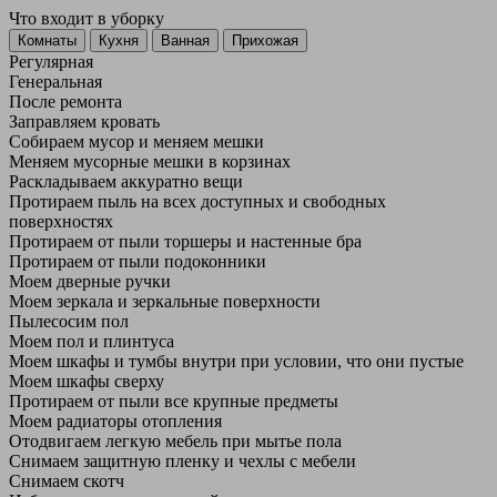
Что входит в уборку
Регу­лярная
Гене­ральная
После ремонта
Заправляем кровать
Собираем мусор и меняем мешки
Меняем мусорные мешки в корзинах
Раскладываем аккуратно вещи
Протираем пыль на всех доступных и свободных
поверхностях
Протираем от пыли торшеры и настенные бра
Протираем от пыли подоконники
Моем дверные ручки
Моем зеркала и зеркальные поверхности
Пылесосим пол
Моем пол и плинтуса
Моем шкафы и тумбы внутри при условии, что они пустые
Моем шкафы сверху
Протираем от пыли все крупные предметы
Моем радиаторы отопления
Отодвигаем легкую мебель при мытье пола
Снимаем защитную пленку и чехлы с мебели
Снимаем скотч