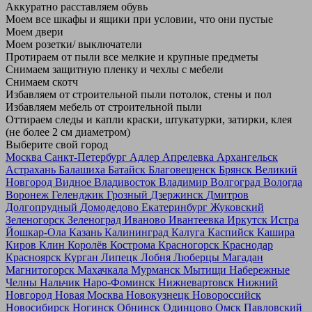
Аккуратно расставляем обувь
Моем все шкафы и ящики при условии, что они пустые
Моем двери
Моем розетки/ выключатели
Протираем от пыли все мелкие и крупные предметы
Снимаем защитную пленку и чехлы с мебели
Снимаем скотч
Избавляем от строительной пыли потолок, стены и пол
Избавляем мебель от строительной пыли
Оттираем следы и капли краски, штукатурки, затирки, клея
(не более 2 см диаметром)
Выберите свой город
Москва
Санкт-Петербург
Адлер
Апрелевка
Архангельск
Астрахань
Балашиха
Батайск
Благовещенск
Брянск
Великий
Новгород
Видное
Владивосток
Владимир
Волгоград
Вологда
Воронеж
Геленджик
Грозный
Дзержинск
Дмитров
Долгопрудный
Домодедово
Екатеринбург
Жуковский
Зеленогорск
Зеленоград
Иваново
Ивантеевка
Иркутск
Истра
Йошкар-Ола
Казань
Калининград
Калуга
Каспийск
Кашира
Киров
Клин
Королёв
Кострома
Красногорск
Краснодар
Красноярск
Курган
Липецк
Лобня
Люберцы
Магадан
Магнитогорск
Махачкала
Мурманск
Мытищи
Набережные
Челны
Нальчик
Наро-Фоминск
Нижневартовск
Нижний
Новгород
Новая Москва
Новокузнецк
Новороссийск
Новосибирск
Ногинск
Обнинск
Одинцово
Омск
Павловский