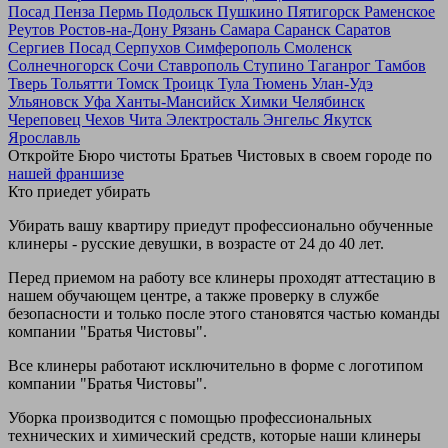
Посад
Пенза
Пермь
Подольск
Пушкино
Пятигорск
Раменское
Реутов
Ростов-на-Дону
Рязань
Самара
Саранск
Саратов
Сергиев Посад
Серпухов
Симферополь
Смоленск
Солнечногорск
Сочи
Ставрополь
Ступино
Таганрог
Тамбов
Тверь
Тольятти
Томск
Троицк
Тула
Тюмень
Улан-Удэ
Ульяновск
Уфа
Ханты-Мансийск
Химки
Челябинск
Череповец
Чехов
Чита
Электросталь
Энгельс
Якутск
Ярославль
Откройте Бюро чистоты Братьев Чистовых в своем городе по
нашей франшизе
Кто приедет убирать
Убирать вашу квартиру приедут профессионально обученные
клинеры - русские девушки, в возрасте от 24 до 40 лет.
Перед приемом на работу все клинеры проходят аттестацию в
нашем обучающем центре, а также проверку в службе
безопасности и только после этого становятся частью команды
компании "Братья Чистовы".
Все клинеры работают исключительно в форме с логотипом
компании "Братья Чистовы".
Уборка производится с помощью профессиональных
технических и химический средств, которые наши клинеры