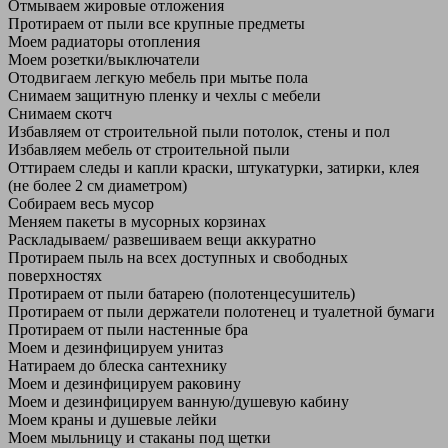
Отмываем жировые отложения
Протираем от пыли все крупные предметы
Моем радиаторы отопления
Моем розетки/выключатели
Отодвигаем легкую мебель при мытье пола
Снимаем защитную пленку и чехлы с мебели
Снимаем скотч
Избавляем от строительной пыли потолок, стены и пол
Избавляем мебель от строительной пыли
Оттираем следы и капли краски, штукатурки, затирки, клея
(не более 2 см диаметром)
Собираем весь мусор
Меняем пакеты в мусорных корзинах
Раскладываем/ развешиваем вещи аккуратно
Протираем пыль на всех доступных и свободных
поверхностях
Протираем от пыли батарею (полотенцесушитель)
Протираем от пыли держатели полотенец и туалетной бумаги
Протираем от пыли настенные бра
Моем и дезинфицируем унитаз
Натираем до блеска сантехнику
Моем и дезинфицируем раковину
Моем и дезинфицируем ванную/душевую кабину
Моем краны и душевые лейки
Моем мыльницу и стаканы под щетки