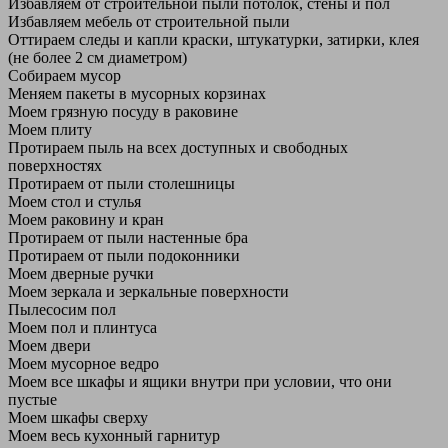
Избавляем от строительной пыли потолок, стены и пол
Избавляем мебель от строительной пыли
Оттираем следы и капли краски, штукатурки, затирки, клея
(не более 2 см диаметром)
Собираем мусор
Меняем пакеты в мусорных корзинах
Моем грязную посуду в раковине
Моем плиту
Протираем пыль на всех доступных и свободных
поверхностях
Протираем от пыли столешницы
Моем стол и стулья
Моем раковину и кран
Протираем от пыли настенные бра
Протираем от пыли подоконники
Моем дверные ручки
Моем зеркала и зеркальные поверхности
Пылесосим пол
Моем пол и плинтуса
Моем двери
Моем мусорное ведро
Моем все шкафы и ящики внутри при условии, что они
пустые
Моем шкафы сверху
Моем весь кухонный гарнитур