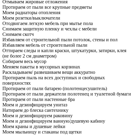
Отмываем жировые отложения
Протираем от пыли все крупные предметы
Моем радиаторы отопления
Моем розетки/выключатели
Отодвигаем легкую мебель при мытье пола
Снимаем защитную пленку и чехлы с мебели
Снимаем скотч
Избавляем от строительной пыли потолок, стены и пол
Избавляем мебель от строительной пыли
Оттираем следы и капли краски, штукатурки, затирки, клея
(не более 2 см диаметром)
Собираем весь мусор
Меняем пакеты в мусорных корзинах
Раскладываем/ развешиваем вещи аккуратно
Протираем пыль на всех доступных и свободных
поверхностях
Протираем от пыли батарею (полотенцесушитель)
Протираем от пыли держатели полотенец и туалетной бумаги
Протираем от пыли настенные бра
Моем и дезинфицируем унитаз
Натираем до блеска сантехнику
Моем и дезинфицируем раковину
Моем и дезинфицируем ванную/душевую кабину
Моем краны и душевые лейки
Моем мыльницу и стаканы под щетки