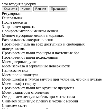
Что входит в уборку
Регу­лярная
Гене­ральная
После ремонта
Заправляем кровать
Собираем мусор и меняем мешки
Меняем мусорные мешки в корзинах
Раскладываем аккуратно вещи
Протираем пыль на всех доступных и свободных
поверхностях
Протираем от пыли торшеры и настенные бра
Протираем от пыли подоконники
Моем дверные ручки
Моем зеркала и зеркальные поверхности
Пылесосим пол
Моем пол и плинтуса
Моем шкафы и тумбы внутри при условии, что они пустые
Моем шкафы сверху
Протираем от пыли все крупные предметы
Моем радиаторы отопления
Отодвигаем легкую мебель при мытье пола
Снимаем защитную пленку и чехлы с мебели
Снимаем скотч