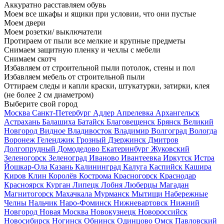
Аккуратно расставляем обувь
Моем все шкафы и ящики при условии, что они пустые
Моем двери
Моем розетки/ выключатели
Протираем от пыли все мелкие и крупные предметы
Снимаем защитную пленку и чехлы с мебели
Снимаем скотч
Избавляем от строительной пыли потолок, стены и пол
Избавляем мебель от строительной пыли
Оттираем следы и капли краски, штукатурки, затирки, клея
(не более 2 см диаметром)
Выберите свой город
Москва
Санкт-Петербург
Адлер
Апрелевка
Архангельск
Астрахань
Балашиха
Батайск
Благовещенск
Брянск
Великий
Новгород
Видное
Владивосток
Владимир
Волгоград
Вологда
Воронеж
Геленджик
Грозный
Дзержинск
Дмитров
Долгопрудный
Домодедово
Екатеринбург
Жуковский
Зеленогорск
Зеленоград
Иваново
Ивантеевка
Иркутск
Истра
Йошкар-Ола
Казань
Калининград
Калуга
Каспийск
Кашира
Киров
Клин
Королёв
Кострома
Красногорск
Краснодар
Красноярск
Курган
Липецк
Лобня
Люберцы
Магадан
Магнитогорск
Махачкала
Мурманск
Мытищи
Набережные
Челны
Нальчик
Наро-Фоминск
Нижневартовск
Нижний
Новгород
Новая Москва
Новокузнецк
Новороссийск
Новосибирск
Ногинск
Обнинск
Одинцово
Омск
Павловский