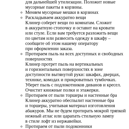
для дальнейшей утилизации. Положит новые
мусорные пакеты в корзины.
Меняем мусорные мешки в корзинах
Раскладываем аккуратно вещи
Клинер соберет вещи по комнатам. Сложит
в аккуратную стопочку и оставит на кровати
или стуле. Если вам требуется разложить вещи
по цветам или развесить одежду в шкафу –
сообщите об этом нашему оператору
при оформлении заказа.
Протираем пыль на всех доступных и свободных
поверхностях
Клинер протрет пыль на вертикальных
и горизонтальных поверхностях в зоне
доступности вытянутой руки: шкафах, дверцах,
технике, комодах и прикроватных тумбочках.
Уберет пыль с подлокотников диванов и кресел.
Очистит книжные полки и этажерки.
Протираем от пыли торшеры и настенные бра
Клинер аккуратно обеспылит настенные бра
и торшеры, учитывая материал изготовления
абажуров. Мы не будем протирать мокрой тряпкой
нежный атлас или царапать стильную лампу
в стиле лофт из нержавейки.
Протираем от пыли подоконники