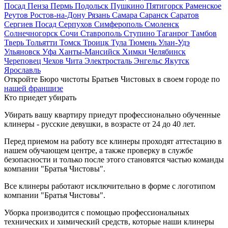
Посад
Пенза
Пермь
Подольск
Пушкино
Пятигорск
Раменское
Реутов
Ростов-на-Дону
Рязань
Самара
Саранск
Саратов
Сергиев Посад
Серпухов
Симферополь
Смоленск
Солнечногорск
Сочи
Ставрополь
Ступино
Таганрог
Тамбов
Тверь
Тольятти
Томск
Троицк
Тула
Тюмень
Улан-Удэ
Ульяновск
Уфа
Ханты-Мансийск
Химки
Челябинск
Череповец
Чехов
Чита
Электросталь
Энгельс
Якутск
Ярославль
Откройте Бюро чистоты Братьев Чистовых в своем городе по
нашей франшизе
Кто приедет убирать
Убирать вашу квартиру приедут профессионально обученные
клинеры - русские девушки, в возрасте от 24 до 40 лет.
Перед приемом на работу все клинеры проходят аттестацию в
нашем обучающем центре, а также проверку в службе
безопасности и только после этого становятся частью команды
компании "Братья Чистовы".
Все клинеры работают исключительно в форме с логотипом
компании "Братья Чистовы".
Уборка производится с помощью профессиональных
технических и химический средств, которые наши клинеры