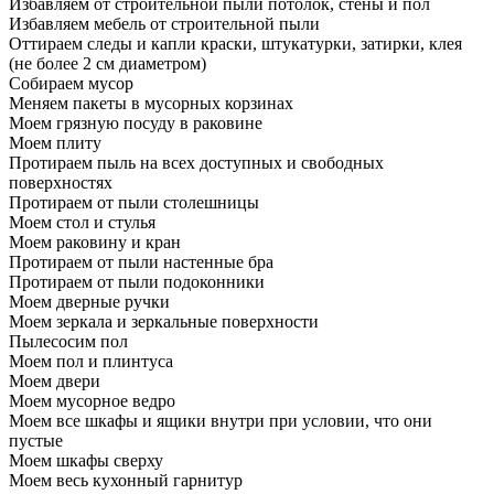
Избавляем от строительной пыли потолок, стены и пол
Избавляем мебель от строительной пыли
Оттираем следы и капли краски, штукатурки, затирки, клея
(не более 2 см диаметром)
Собираем мусор
Меняем пакеты в мусорных корзинах
Моем грязную посуду в раковине
Моем плиту
Протираем пыль на всех доступных и свободных
поверхностях
Протираем от пыли столешницы
Моем стол и стулья
Моем раковину и кран
Протираем от пыли настенные бра
Протираем от пыли подоконники
Моем дверные ручки
Моем зеркала и зеркальные поверхности
Пылесосим пол
Моем пол и плинтуса
Моем двери
Моем мусорное ведро
Моем все шкафы и ящики внутри при условии, что они
пустые
Моем шкафы сверху
Моем весь кухонный гарнитур