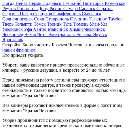
Посад
Пенза
Пермь
Подольск
Пушкино
Пятигорск
Раменское
Реутов
Ростов-на-Дону
Рязань
Самара
Саранск
Саратов
Сергиев Посад
Серпухов
Симферополь
Смоленск
Солнечногорск
Сочи
Ставрополь
Ступино
Таганрог
Тамбов
Тверь
Тольятти
Томск
Троицк
Тула
Тюмень
Улан-Удэ
Ульяновск
Уфа
Ханты-Мансийск
Химки
Челябинск
Череповец
Чехов
Чита
Электросталь
Энгельс
Якутск
Ярославль
Откройте Бюро чистоты Братьев Чистовых в своем городе по
нашей франшизе
Кто приедет убирать
Убирать вашу квартиру приедут профессионально обученные
клинеры - русские девушки, в возрасте от 24 до 40 лет.
Перед приемом на работу все клинеры проходят аттестацию в
нашем обучающем центре, а также проверку в службе
безопасности и только после этого становятся частью команды
компании "Братья Чистовы".
Все клинеры работают исключительно в форме с логотипом
компании "Братья Чистовы".
Уборка производится с помощью профессиональных
технических и химический средств, которые наши клинеры