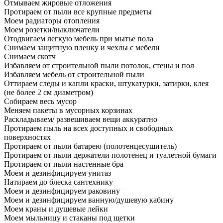
Отмываем жировые отложения
Протираем от пыли все крупные предметы
Моем радиаторы отопления
Моем розетки/выключатели
Отодвигаем легкую мебель при мытье пола
Снимаем защитную пленку и чехлы с мебели
Снимаем скотч
Избавляем от строительной пыли потолок, стены и пол
Избавляем мебель от строительной пыли
Оттираем следы и капли краски, штукатурки, затирки, клея
(не более 2 см диаметром)
Собираем весь мусор
Меняем пакеты в мусорных корзинах
Раскладываем/ развешиваем вещи аккуратно
Протираем пыль на всех доступных и свободных
поверхностях
Протираем от пыли батарею (полотенцесушитель)
Протираем от пыли держатели полотенец и туалетной бумаги
Протираем от пыли настенные бра
Моем и дезинфицируем унитаз
Натираем до блеска сантехнику
Моем и дезинфицируем раковину
Моем и дезинфицируем ванную/душевую кабину
Моем краны и душевые лейки
Моем мыльницу и стаканы под щетки