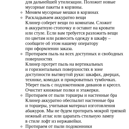
для дальнейшей утилизации. Положит новые
мусорные пакеты в корзины.
Меняем мусорные мешки в корзинах
Раскладываем аккуратно вещи
Клинер соберет вещи по комнатам. Сложит
в аккуратную стопочку и оставит на кровати
или стуле. Если вам требуется разложить вещи
по цветам или развесить одежду в шкафу –
сообщите об этом нашему оператору
при оформлении заказа.
Протираем пыль на всех доступных и свободных
поверхностях
Клинер протрет пыль на вертикальных
и горизонтальных поверхностях в зоне
доступности вытянутой руки: шкафах, дверцах,
технике, комодах и прикроватных тумбочках.
Уберет пыль с подлокотников диванов и кресел.
Очистит книжные полки и этажерки.
Протираем от пыли торшеры и настенные бра
Клинер аккуратно обеспылит настенные бра
и торшеры, учитывая материал изготовления
абажуров. Мы не будем протирать мокрой тряпкой
нежный атлас или царапать стильную лампу
в стиле лофт из нержавейки.
Протираем от пыли подоконники