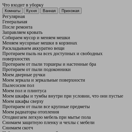
Что входит в уборку
Регу­лярная
Гене­ральная
После ремонта
Заправляем кровать
Собираем мусор и меняем мешки
Меняем мусорные мешки в корзинах
Раскладываем аккуратно вещи
Протираем пыль на всех доступных и свободных
поверхностях
Протираем от пыли торшеры и настенные бра
Протираем от пыли подоконники
Моем дверные ручки
Моем зеркала и зеркальные поверхности
Пылесосим пол
Моем пол и плинтуса
Моем шкафы и тумбы внутри при условии, что они пустые
Моем шкафы сверху
Протираем от пыли все крупные предметы
Моем радиаторы отопления
Отодвигаем легкую мебель при мытье пола
Снимаем защитную пленку и чехлы с мебели
Снимаем скотч