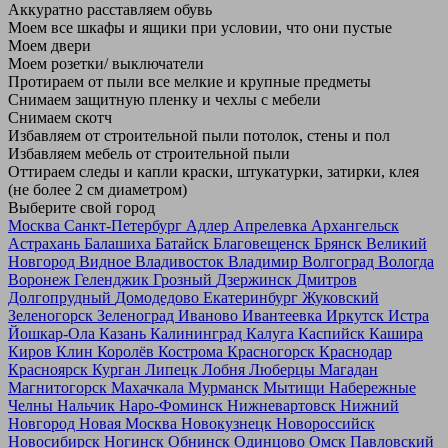
Аккуратно расставляем обувь
Моем все шкафы и ящики при условии, что они пустые
Моем двери
Моем розетки/ выключатели
Протираем от пыли все мелкие и крупные предметы
Снимаем защитную пленку и чехлы с мебели
Снимаем скотч
Избавляем от строительной пыли потолок, стены и пол
Избавляем мебель от строительной пыли
Оттираем следы и капли краски, штукатурки, затирки, клея
(не более 2 см диаметром)
Выберите свой город
Москва
Санкт-Петербург
Адлер
Апрелевка
Архангельск
Астрахань
Балашиха
Батайск
Благовещенск
Брянск
Великий
Новгород
Видное
Владивосток
Владимир
Волгоград
Вологда
Воронеж
Геленджик
Грозный
Дзержинск
Дмитров
Долгопрудный
Домодедово
Екатеринбург
Жуковский
Зеленогорск
Зеленоград
Иваново
Ивантеевка
Иркутск
Истра
Йошкар-Ола
Казань
Калининград
Калуга
Каспийск
Кашира
Киров
Клин
Королёв
Кострома
Красногорск
Краснодар
Красноярск
Курган
Липецк
Лобня
Люберцы
Магадан
Магнитогорск
Махачкала
Мурманск
Мытищи
Набережные
Челны
Нальчик
Наро-Фоминск
Нижневартовск
Нижний
Новгород
Новая Москва
Новокузнецк
Новороссийск
Новосибирск
Ногинск
Обнинск
Одинцово
Омск
Павловский