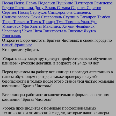
Посад
Пенза
Пермь
Подольск
Пушкино
Пятигорск
Раменское
Реутов
Ростов-на-Дону
Рязань
Самара
Саранск
Саратов
Сергиев Посад
Серпухов
Симферополь
Смоленск
Солнечногорск
Сочи
Ставрополь
Ступино
Таганрог
Тамбов
Тверь
Тольятти
Томск
Троицк
Тула
Тюмень
Улан-Удэ
Ульяновск
Уфа
Ханты-Мансийск
Химки
Челябинск
Череповец
Чехов
Чита
Электросталь
Энгельс
Якутск
Ярославль
Откройте Бюро чистоты Братьев Чистовых в своем городе по
нашей франшизе
Кто приедет убирать
Убирать вашу квартиру приедут профессионально обученные
клинеры - русские девушки, в возрасте от 24 до 40 лет.
Перед приемом на работу все клинеры проходят аттестацию в
нашем обучающем центре, а также проверку в службе
безопасности и только после этого становятся частью команды
компании "Братья Чистовы".
Все клинеры работают исключительно в форме с логотипом
компании "Братья Чистовы".
Уборка производится с помощью профессиональных
технических и химический средств, которые наши клинеры