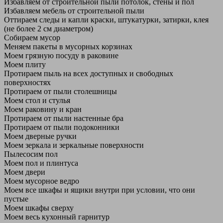
Избавляем от строительной пыли потолок, стены и пол
Избавляем мебель от строительной пыли
Оттираем следы и капли краски, штукатурки, затирки, клея
(не более 2 см диаметром)
Собираем мусор
Меняем пакеты в мусорных корзинах
Моем грязную посуду в раковине
Моем плиту
Протираем пыль на всех доступных и свободных
поверхностях
Протираем от пыли столешницы
Моем стол и стулья
Моем раковину и кран
Протираем от пыли настенные бра
Протираем от пыли подоконники
Моем дверные ручки
Моем зеркала и зеркальные поверхности
Пылесосим пол
Моем пол и плинтуса
Моем двери
Моем мусорное ведро
Моем все шкафы и ящики внутри при условии, что они
пустые
Моем шкафы сверху
Моем весь кухонный гарнитур