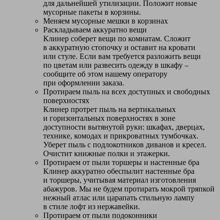
для дальнейшей утилизации. Положит новые
мусорные пакеты в корзины.
Меняем мусорные мешки в корзинах
Раскладываем аккуратно вещи
Клинер соберет вещи по комнатам. Сложит
в аккуратную стопочку и оставит на кровати
или стуле. Если вам требуется разложить вещи
по цветам или развесить одежду в шкафу –
сообщите об этом нашему оператору
при оформлении заказа.
Протираем пыль на всех доступных и свободных
поверхностях
Клинер протрет пыль на вертикальных
и горизонтальных поверхностях в зоне
доступности вытянутой руки: шкафах, дверцах,
технике, комодах и прикроватных тумбочках.
Уберет пыль с подлокотников диванов и кресел.
Очистит книжные полки и этажерки.
Протираем от пыли торшеры и настенные бра
Клинер аккуратно обеспылит настенные бра
и торшеры, учитывая материал изготовления
абажуров. Мы не будем протирать мокрой тряпкой
нежный атлас или царапать стильную лампу
в стиле лофт из нержавейки.
Протираем от пыли подоконники