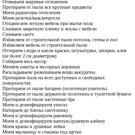
Отмываем жировые отложения
Протираем от пыли все крупные предметы
Моем радиаторы отопления
Моем розетки/выключатели
Отодвигаем легкую мебель при мытье пола
Снимаем защитную пленку и чехлы с мебели
Снимаем скотч
Избавляем от строительной пыли потолок, стены и пол
Избавляем мебель от строительной пыли
Оттираем следы и капли краски, штукатурки, затирки, клея
(не более 2 см диаметром)
Собираем весь мусор
Меняем пакеты в мусорных корзинах
Раскладываем/ развешиваем вещи аккуратно
Протираем пыль на всех доступных и свободных
поверхностях
Протираем от пыли батарею (полотенцесушитель)
Протираем от пыли держатели полотенец и туалетной бумаги
Протираем от пыли настенные бра
Моем и дезинфицируем унитаз
Натираем до блеска сантехнику
Моем и дезинфицируем раковину
Моем и дезинфицируем ванную/душевую кабину
Моем краны и душевые лейки
Моем мыльницу и стаканы под щетки