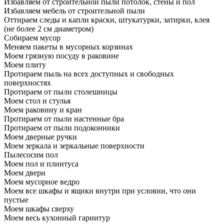
Избавляем от строительной пыли потолок, стены и пол
Избавляем мебель от строительной пыли
Оттираем следы и капли краски, штукатурки, затирки, клея
(не более 2 см диаметром)
Собираем мусор
Меняем пакеты в мусорных корзинах
Моем грязную посуду в раковине
Моем плиту
Протираем пыль на всех доступных и свободных
поверхностях
Протираем от пыли столешницы
Моем стол и стулья
Моем раковину и кран
Протираем от пыли настенные бра
Протираем от пыли подоконники
Моем дверные ручки
Моем зеркала и зеркальные поверхности
Пылесосим пол
Моем пол и плинтуса
Моем двери
Моем мусорное ведро
Моем все шкафы и ящики внутри при условии, что они
пустые
Моем шкафы сверху
Моем весь кухонный гарнитур