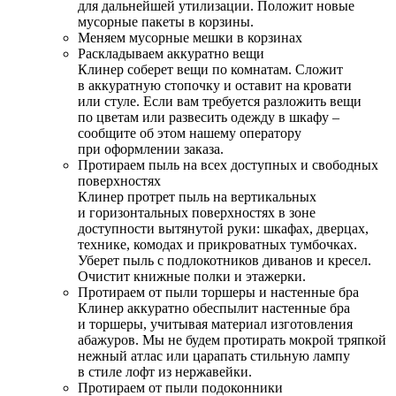
для дальнейшей утилизации. Положит новые
мусорные пакеты в корзины.
Меняем мусорные мешки в корзинах
Раскладываем аккуратно вещи
Клинер соберет вещи по комнатам. Сложит
в аккуратную стопочку и оставит на кровати
или стуле. Если вам требуется разложить вещи
по цветам или развесить одежду в шкафу –
сообщите об этом нашему оператору
при оформлении заказа.
Протираем пыль на всех доступных и свободных
поверхностях
Клинер протрет пыль на вертикальных
и горизонтальных поверхностях в зоне
доступности вытянутой руки: шкафах, дверцах,
технике, комодах и прикроватных тумбочках.
Уберет пыль с подлокотников диванов и кресел.
Очистит книжные полки и этажерки.
Протираем от пыли торшеры и настенные бра
Клинер аккуратно обеспылит настенные бра
и торшеры, учитывая материал изготовления
абажуров. Мы не будем протирать мокрой тряпкой
нежный атлас или царапать стильную лампу
в стиле лофт из нержавейки.
Протираем от пыли подоконники