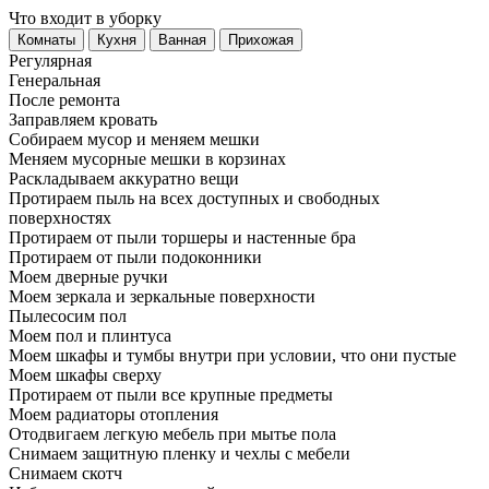
Что входит в уборку
Регу­лярная
Гене­ральная
После ремонта
Заправляем кровать
Собираем мусор и меняем мешки
Меняем мусорные мешки в корзинах
Раскладываем аккуратно вещи
Протираем пыль на всех доступных и свободных
поверхностях
Протираем от пыли торшеры и настенные бра
Протираем от пыли подоконники
Моем дверные ручки
Моем зеркала и зеркальные поверхности
Пылесосим пол
Моем пол и плинтуса
Моем шкафы и тумбы внутри при условии, что они пустые
Моем шкафы сверху
Протираем от пыли все крупные предметы
Моем радиаторы отопления
Отодвигаем легкую мебель при мытье пола
Снимаем защитную пленку и чехлы с мебели
Снимаем скотч