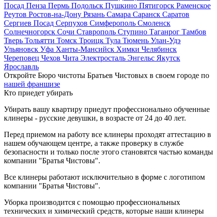
Посад
Пенза
Пермь
Подольск
Пушкино
Пятигорск
Раменское
Реутов
Ростов-на-Дону
Рязань
Самара
Саранск
Саратов
Сергиев Посад
Серпухов
Симферополь
Смоленск
Солнечногорск
Сочи
Ставрополь
Ступино
Таганрог
Тамбов
Тверь
Тольятти
Томск
Троицк
Тула
Тюмень
Улан-Удэ
Ульяновск
Уфа
Ханты-Мансийск
Химки
Челябинск
Череповец
Чехов
Чита
Электросталь
Энгельс
Якутск
Ярославль
Откройте Бюро чистоты Братьев Чистовых в своем городе по
нашей франшизе
Кто приедет убирать
Убирать вашу квартиру приедут профессионально обученные
клинеры - русские девушки, в возрасте от 24 до 40 лет.
Перед приемом на работу все клинеры проходят аттестацию в
нашем обучающем центре, а также проверку в службе
безопасности и только после этого становятся частью команды
компании "Братья Чистовы".
Все клинеры работают исключительно в форме с логотипом
компании "Братья Чистовы".
Уборка производится с помощью профессиональных
технических и химический средств, которые наши клинеры