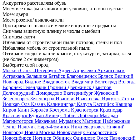
Аккуратно расставляем обувь
Моем все шкафы и ящики при условии, что они пустые
Моем двери
Моем розетки/ выключатели
Протираем от пыли все мелкие и крупные предметы
Снимаем защитную пленку и чехлы с мебели
Снимаем скотч
Избавляем от строительной пыли потолок, стены и пол
Избавляем мебель от строительной пыли
Оттираем следы и капли краски, штукатурки, затирки, клея
(не более 2 см диаметром)
Выберите свой город
Москва
Санкт-Петербург
Адлер
Апрелевка
Архангельск
Астрахань
Балашиха
Батайск
Благовещенск
Брянск
Великий
Новгород
Видное
Владивосток
Владимир
Волгоград
Вологда
Воронеж
Геленджик
Грозный
Дзержинск
Дмитров
Долгопрудный
Домодедово
Екатеринбург
Жуковский
Зеленогорск
Зеленоград
Иваново
Ивантеевка
Иркутск
Истра
Йошкар-Ола
Казань
Калининград
Калуга
Каспийск
Кашира
Киров
Клин
Королёв
Кострома
Красногорск
Краснодар
Красноярск
Курган
Липецк
Лобня
Люберцы
Магадан
Магнитогорск
Махачкала
Мурманск
Мытищи
Набережные
Челны
Нальчик
Наро-Фоминск
Нижневартовск
Нижний
Новгород
Новая Москва
Новокузнецк
Новороссийск
Новосибирск
Ногинск
Обнинск
Одинцово
Омск
Павловский