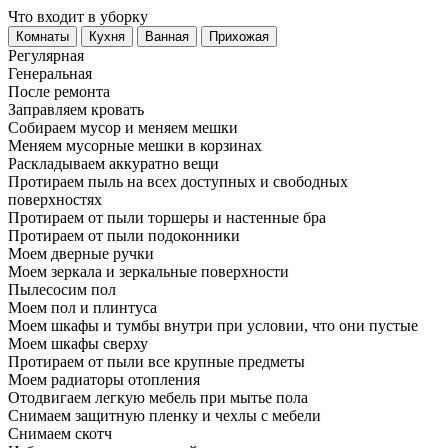
Что входит в уборку
Регу­лярная
Гене­ральная
После ремонта
Заправляем кровать
Собираем мусор и меняем мешки
Меняем мусорные мешки в корзинах
Раскладываем аккуратно вещи
Протираем пыль на всех доступных и свободных
поверхностях
Протираем от пыли торшеры и настенные бра
Протираем от пыли подоконники
Моем дверные ручки
Моем зеркала и зеркальные поверхности
Пылесосим пол
Моем пол и плинтуса
Моем шкафы и тумбы внутри при условии, что они пустые
Моем шкафы сверху
Протираем от пыли все крупные предметы
Моем радиаторы отопления
Отодвигаем легкую мебель при мытье пола
Снимаем защитную пленку и чехлы с мебели
Снимаем скотч