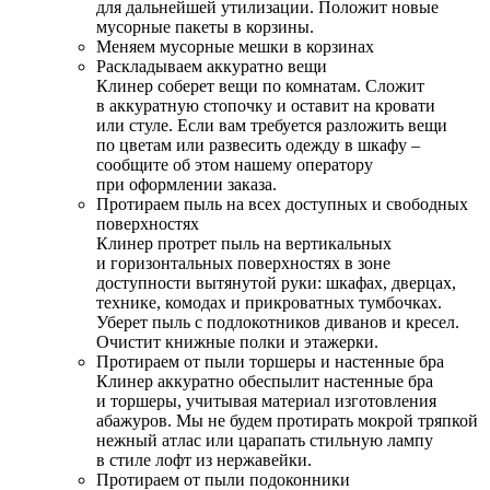
для дальнейшей утилизации. Положит новые
мусорные пакеты в корзины.
Меняем мусорные мешки в корзинах
Раскладываем аккуратно вещи
Клинер соберет вещи по комнатам. Сложит
в аккуратную стопочку и оставит на кровати
или стуле. Если вам требуется разложить вещи
по цветам или развесить одежду в шкафу –
сообщите об этом нашему оператору
при оформлении заказа.
Протираем пыль на всех доступных и свободных
поверхностях
Клинер протрет пыль на вертикальных
и горизонтальных поверхностях в зоне
доступности вытянутой руки: шкафах, дверцах,
технике, комодах и прикроватных тумбочках.
Уберет пыль с подлокотников диванов и кресел.
Очистит книжные полки и этажерки.
Протираем от пыли торшеры и настенные бра
Клинер аккуратно обеспылит настенные бра
и торшеры, учитывая материал изготовления
абажуров. Мы не будем протирать мокрой тряпкой
нежный атлас или царапать стильную лампу
в стиле лофт из нержавейки.
Протираем от пыли подоконники