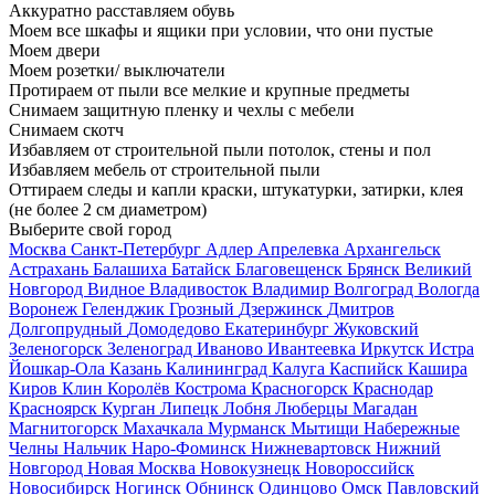
Аккуратно расставляем обувь
Моем все шкафы и ящики при условии, что они пустые
Моем двери
Моем розетки/ выключатели
Протираем от пыли все мелкие и крупные предметы
Снимаем защитную пленку и чехлы с мебели
Снимаем скотч
Избавляем от строительной пыли потолок, стены и пол
Избавляем мебель от строительной пыли
Оттираем следы и капли краски, штукатурки, затирки, клея
(не более 2 см диаметром)
Выберите свой город
Москва
Санкт-Петербург
Адлер
Апрелевка
Архангельск
Астрахань
Балашиха
Батайск
Благовещенск
Брянск
Великий
Новгород
Видное
Владивосток
Владимир
Волгоград
Вологда
Воронеж
Геленджик
Грозный
Дзержинск
Дмитров
Долгопрудный
Домодедово
Екатеринбург
Жуковский
Зеленогорск
Зеленоград
Иваново
Ивантеевка
Иркутск
Истра
Йошкар-Ола
Казань
Калининград
Калуга
Каспийск
Кашира
Киров
Клин
Королёв
Кострома
Красногорск
Краснодар
Красноярск
Курган
Липецк
Лобня
Люберцы
Магадан
Магнитогорск
Махачкала
Мурманск
Мытищи
Набережные
Челны
Нальчик
Наро-Фоминск
Нижневартовск
Нижний
Новгород
Новая Москва
Новокузнецк
Новороссийск
Новосибирск
Ногинск
Обнинск
Одинцово
Омск
Павловский