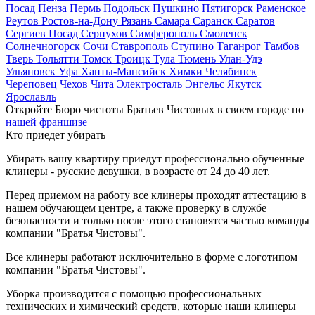
Посад
Пенза
Пермь
Подольск
Пушкино
Пятигорск
Раменское
Реутов
Ростов-на-Дону
Рязань
Самара
Саранск
Саратов
Сергиев Посад
Серпухов
Симферополь
Смоленск
Солнечногорск
Сочи
Ставрополь
Ступино
Таганрог
Тамбов
Тверь
Тольятти
Томск
Троицк
Тула
Тюмень
Улан-Удэ
Ульяновск
Уфа
Ханты-Мансийск
Химки
Челябинск
Череповец
Чехов
Чита
Электросталь
Энгельс
Якутск
Ярославль
Откройте Бюро чистоты Братьев Чистовых в своем городе по
нашей франшизе
Кто приедет убирать
Убирать вашу квартиру приедут профессионально обученные
клинеры - русские девушки, в возрасте от 24 до 40 лет.
Перед приемом на работу все клинеры проходят аттестацию в
нашем обучающем центре, а также проверку в службе
безопасности и только после этого становятся частью команды
компании "Братья Чистовы".
Все клинеры работают исключительно в форме с логотипом
компании "Братья Чистовы".
Уборка производится с помощью профессиональных
технических и химический средств, которые наши клинеры