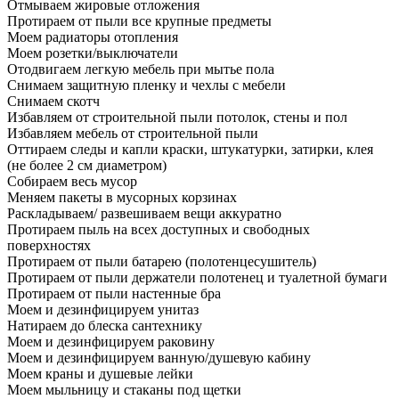
Отмываем жировые отложения
Протираем от пыли все крупные предметы
Моем радиаторы отопления
Моем розетки/выключатели
Отодвигаем легкую мебель при мытье пола
Снимаем защитную пленку и чехлы с мебели
Снимаем скотч
Избавляем от строительной пыли потолок, стены и пол
Избавляем мебель от строительной пыли
Оттираем следы и капли краски, штукатурки, затирки, клея
(не более 2 см диаметром)
Собираем весь мусор
Меняем пакеты в мусорных корзинах
Раскладываем/ развешиваем вещи аккуратно
Протираем пыль на всех доступных и свободных
поверхностях
Протираем от пыли батарею (полотенцесушитель)
Протираем от пыли держатели полотенец и туалетной бумаги
Протираем от пыли настенные бра
Моем и дезинфицируем унитаз
Натираем до блеска сантехнику
Моем и дезинфицируем раковину
Моем и дезинфицируем ванную/душевую кабину
Моем краны и душевые лейки
Моем мыльницу и стаканы под щетки