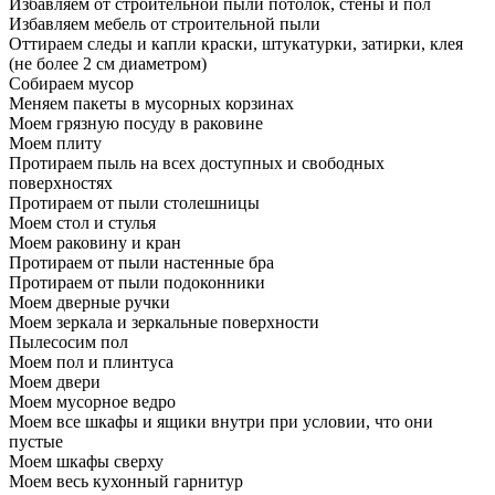
Избавляем от строительной пыли потолок, стены и пол
Избавляем мебель от строительной пыли
Оттираем следы и капли краски, штукатурки, затирки, клея
(не более 2 см диаметром)
Собираем мусор
Меняем пакеты в мусорных корзинах
Моем грязную посуду в раковине
Моем плиту
Протираем пыль на всех доступных и свободных
поверхностях
Протираем от пыли столешницы
Моем стол и стулья
Моем раковину и кран
Протираем от пыли настенные бра
Протираем от пыли подоконники
Моем дверные ручки
Моем зеркала и зеркальные поверхности
Пылесосим пол
Моем пол и плинтуса
Моем двери
Моем мусорное ведро
Моем все шкафы и ящики внутри при условии, что они
пустые
Моем шкафы сверху
Моем весь кухонный гарнитур