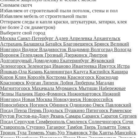
Снимаем скотч
Избавляем от строительной пыли потолок, стены и пол
Избавляем мебель от строительной пыли
Оттираем следы и капли краски, штукатурки, затирки, клея
(не более 2 см диаметром)
Выберите свой город
Москва
Санкт-Петербург
Адлер
Апрелевка
Архангельск
Астрахань
Балашиха
Батайск
Благовещенск
Брянск
Великий
Новгород
Видное
Владивосток
Владимир
Волгоград
Вологда
Воронеж
Геленджик
Грозный
Дзержинск
Дмитров
Долгопрудный
Домодедово
Екатеринбург
Жуковский
Зеленогорск
Зеленоград
Иваново
Ивантеевка
Иркутск
Истра
Йошкар-Ола
Казань
Калининград
Калуга
Каспийск
Кашира
Киров
Клин
Королёв
Кострома
Красногорск
Краснодар
Красноярск
Курган
Липецк
Лобня
Люберцы
Магадан
Магнитогорск
Махачкала
Мурманск
Мытищи
Набережные
Челны
Нальчик
Наро-Фоминск
Нижневартовск
Нижний
Новгород
Новая Москва
Новокузнецк
Новороссийск
Новосибирск
Ногинск
Обнинск
Одинцово
Омск
Павловский
Посад
Пенза
Пермь
Подольск
Пушкино
Пятигорск
Раменское
Реутов
Ростов-на-Дону
Рязань
Самара
Саранск
Саратов
Сергиев
Посад
Серпухов
Симферополь
Смоленск
Солнечногорск
Сочи
Ставрополь
Ступино
Таганрог
Тамбов
Тверь
Тольятти
Томск
Троицк
Тула
Тюмень
Улан-Удэ
Ульяновск
Уфа
Ханты-Мансийск