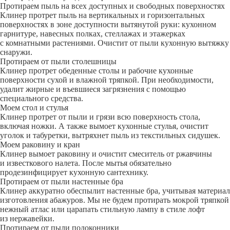
Протираем пыль на всех доступных и свободных поверхностях
Клинер протрет пыль на вертикальных и горизонтальных
поверхностях в зоне доступности вытянутой руки: кухонном
гарнитуре, навесных полках, стеллажах и этажерках
с комнатными растениями. Очистит от пыли кухонную вытяжку
снаружи.
Протираем от пыли столешницы
Клинер протрет обеденные столы и рабочие кухонные
поверхности сухой и влажной тряпкой. При необходимости,
удалит жирные и въевшиеся загрязнения с помощью
специального средства.
Моем стол и стулья
Клинер протрет от пыли и грязи всю поверхность стола,
включая ножки. А также вымоет кухонные стулья, очистит
уголок и табуретки, вытряхнет пыль из текстильных сидушек.
Моем раковину и кран
Клинер вымоет раковину и очистит смеситель от ржавчины
и известкового налета. После мытья обязательно
продезинфицирует кухонную сантехнику.
Протираем от пыли настенные бра
Клинер аккуратно обеспылит настенные бра, учитывая материал
изготовления абажуров. Мы не будем протирать мокрой тряпкой
нежный атлас или царапать стильную лампу в стиле лофт
из нержавейки.
Протираем от пыли подоконники