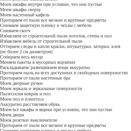
Моем шкафы внутри при условии, что они пустые
Моем шкафы сверху
Моем настенный кафель
Протираем от пыли все мелкие и крупные предметы
Снимаем защитную пленку и чехлы с мебели
Снимаем скотч
Избавляем от строительной пыли потолок, стены и пол
Избавляем мебель от строительной пыли
Оттираем следы и капли краски, штукатурки, затирки, клея
(не более 2 см диаметром)
Собираем весь мусор
Меняем пакеты в мусорных корзинах
Раскладываем/ развешиваем вещи аккуратно
Протираем пыль на всех доступных и свободных поверхностях
Протираем от пыли настенные бра
Моем дверные ручки
Моем зеркала и зеркальные поверхности
Пылесосим коврик и пол
Моем пол и плинтуса
Аккуратно расставляем обувь
Моем все шкафы и ящики при условии, что они пустые
Моем двери
Моем розетки/ выключатели
Протираем от пыли все мелкие и крупные предметы
Снимаем защитную пленку и чехлы с мебели