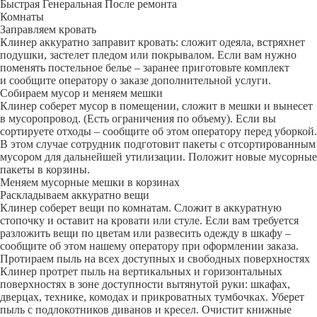
Быстрая
Генеральная
После ремонта
Комнаты
Заправляем кровать
Клинер аккуратно заправит кровать: сложит одеяла, встряхнет
подушки, застелет пледом или покрывалом. Если вам нужно
поменять постельное белье – заранее приготовьте комплект
и сообщите оператору о заказе дополнительной услуги.
Собираем мусор и меняем мешки
Клинер соберет мусор в помещении, сложит в мешки и вынесет
в мусоропровод. (Есть ограничения по объему). Если вы
сортируете отходы – сообщите об этом оператору перед уборкой.
В этом случае сотрудник подготовит пакеты с отсортированным
мусором для дальнейшей утилизации. Положит новые мусорные
пакеты в корзины.
Меняем мусорные мешки в корзинах
Раскладываем аккуратно вещи
Клинер соберет вещи по комнатам. Сложит в аккуратную
стопочку и оставит на кровати или стуле. Если вам требуется
разложить вещи по цветам или развесить одежду в шкафу –
сообщите об этом нашему оператору при оформлении заказа.
Протираем пыль на всех доступных и свободных поверхностях
Клинер протрет пыль на вертикальных и горизонтальных
поверхностях в зоне доступности вытянутой руки: шкафах,
дверцах, технике, комодах и прикроватных тумбочках. Уберет
пыль с подлокотников диванов и кресел. Очистит книжные