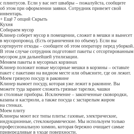
с плинтусов. Если у вас нет швабры – пожалуйста, сообщите
об этом при оформлении заявки. Сотрудник привезет свой
инвентарь.
+ Ещё 7 опций
Скрыть
Кухня
Собираем мусор
Клинер соберет мусор в помещении, сложит в мешки и вынесет
в мусоропровод. (Есть ограничения по объему). Если вы
сортируете отходы – сообщите об этом оператору перед уборкой.
В этом случае сотрудник подготовит пакеты с отсортированным
мусором для дальнейшей утилизации.
Меняем пакеты в мусорных корзинах
Клинер положит новые мусорные мешки в корзины – оставьте
пакет с пакетами на видном месте или объясните, где он лежит.
Моем грязную посуду в раковине
Клинер вымоет посуду, которая уже лежит в раковине. Вы
можете туда заранее сложить грязные тарелки, чашки
и столовые приборы. Исключение – закопченные сковородки,
казаны и кастрюли, а также посуда с застарелым жиром
на стенках.
Моем плиту
Клинеры моют все типы плиты: газовые, электрические,
индукционные, стеклокерамические. Мы используем только
профессиональную химию, которая бережно очищает самые
привередливые в уходе поверхности.