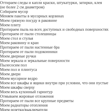
Оттираем следы и капли краски, штукатурки, затирки, клея
(не более 2 см диаметром)
Собираем мусор
Меняем пакеты в мусорных корзинах
Моем грязную посуду в раковине
Моем плиту
Протираем пыль на всех доступных и свободных поверхностях
Протираем от пыли столешницы
Моем стол и стулья
Моем раковину и кран
Протираем от пыли настенные бра
Протираем от пыли подоконники
Моем дверные ручки
Моем зеркала и зеркальные поверхности
Пылесосим пол
Моем пол и плинтуса
Моем двери
Моем мусорное ведро
Моем все шкафы и ящики внутри при условии, что они пустые
Моем шкафы сверху
Моем весь кухонный гарнитур
Отмываем жировые отложения
Протираем от пыли все крупные предметы
Моем радиаторы отопления
Моем розетки/выключатели