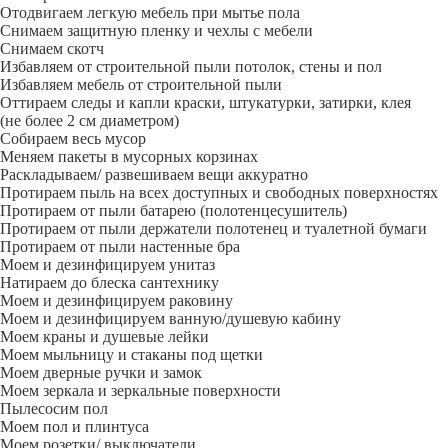
Отодвигаем легкую мебель при мытье пола
Снимаем защитную пленку и чехлы с мебели
Снимаем скотч
Избавляем от строительной пыли потолок, стены и пол
Избавляем мебель от строительной пыли
Оттираем следы и капли краски, штукатурки, затирки, клея
(не более 2 см диаметром)
Собираем весь мусор
Меняем пакеты в мусорных корзинах
Раскладываем/ развешиваем вещи аккуратно
Протираем пыль на всех доступных и свободных поверхностях
Протираем от пыли батарею (полотенцесушитель)
Протираем от пыли держатели полотенец и туалетной бумаги
Протираем от пыли настенные бра
Моем и дезинфицируем унитаз
Натираем до блеска сантехнику
Моем и дезинфицируем раковину
Моем и дезинфицируем ванную/душевую кабину
Моем краны и душевые лейки
Моем мыльницу и стаканы под щетки
Моем дверные ручки и замок
Моем зеркала и зеркальные поверхности
Пылесосим пол
Моем пол и плинтуса
Моем розетки/ выключатели