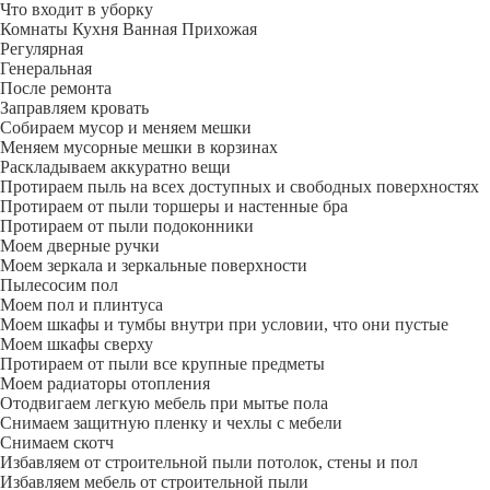
Что входит в уборку
Регу­лярная
Гене­ральная
После ремонта
Заправляем кровать
Собираем мусор и меняем мешки
Меняем мусорные мешки в корзинах
Раскладываем аккуратно вещи
Протираем пыль на всех доступных и свободных поверхностях
Протираем от пыли торшеры и настенные бра
Протираем от пыли подоконники
Моем дверные ручки
Моем зеркала и зеркальные поверхности
Пылесосим пол
Моем пол и плинтуса
Моем шкафы и тумбы внутри при условии, что они пустые
Моем шкафы сверху
Протираем от пыли все крупные предметы
Моем радиаторы отопления
Отодвигаем легкую мебель при мытье пола
Снимаем защитную пленку и чехлы с мебели
Снимаем скотч
Избавляем от строительной пыли потолок, стены и пол
Избавляем мебель от строительной пыли