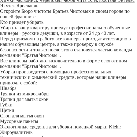
Химки
Челябинск
Череповец
Чехов
Чита
Электросталь
Энгельс
Якутск
Ярославль
Откройте Бюро чистоты Братьев Чистовых в своем городе по
нашей франшизе
Кто приедет убирать
Убирать вашу квартиру приедут профессионально обученные
клинеры - русские девушки, в возрасте от 24 до 40 лет.
Перед приемом на работу все клинеры проходят аттестацию в
нашем обучающем центре, а также проверку в службе
безопасности и только после этого становятся частью команды
компании "Братья Чистовы".
Все клинеры работают исключительно в форме с логотипом
компании "Братья Чистовы".
Уборка производится с помощью профессиональных
технических и химический средств, которые наши клинеры
привозят с собой:
Швабра
Тряпки из микрофибры
Тряпки для мытья окон
Губки
Щетки
Сгон для мытья окон
Мусорные пакеты
Экологичные средства для уборки немецкой марки Kiehl:
Жироудалитель