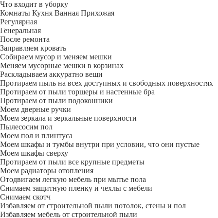
Что входит в уборку
Регу­лярная
Гене­ральная
После ремонта
Заправляем кровать
Собираем мусор и меняем мешки
Меняем мусорные мешки в корзинах
Раскладываем аккуратно вещи
Протираем пыль на всех доступных и свободных поверхностях
Протираем от пыли торшеры и настенные бра
Протираем от пыли подоконники
Моем дверные ручки
Моем зеркала и зеркальные поверхности
Пылесосим пол
Моем пол и плинтуса
Моем шкафы и тумбы внутри при условии, что они пустые
Моем шкафы сверху
Протираем от пыли все крупные предметы
Моем радиаторы отопления
Отодвигаем легкую мебель при мытье пола
Снимаем защитную пленку и чехлы с мебели
Снимаем скотч
Избавляем от строительной пыли потолок, стены и пол
Избавляем мебель от строительной пыли