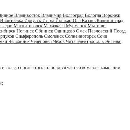
Видное
Владивосток
Владимир
Волгоград
Вологда
Воронеж
Ивантеевка
Иркутск
Истра
Йошкар-Ола
Казань
Калининград
агадан
Магнитогорск
Махачкала
Мурманск
Мытищи
сибирск
Ногинск
Обнинск
Одинцово
Омск
Павловский Посад
ерпухов
Симферополь
Смоленск
Солнечногорск
Сочи
мки
Челябинск
Череповец
Чехов
Чита
Электросталь
Энгельс
 и только после этого становятся частью команды компании
й: