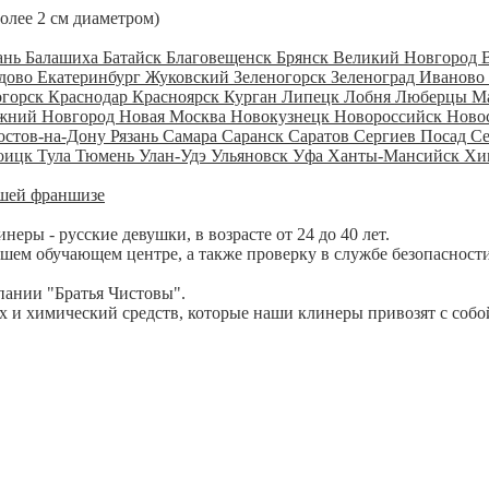
более 2 см диаметром)
ань
Балашиха
Батайск
Благовещенск
Брянск
Великий Новгород
дово
Екатеринбург
Жуковский
Зеленогорск
Зеленоград
Иваново
огорск
Краснодар
Красноярск
Курган
Липецк
Лобня
Люберцы
М
жний Новгород
Новая Москва
Новокузнецк
Новороссийск
Ново
остов-на-Дону
Рязань
Самара
Саранск
Саратов
Сергиев Посад
С
оицк
Тула
Тюмень
Улан-Удэ
Ульяновск
Уфа
Ханты-Мансийск
Хи
шей франшизе
ры - русские девушки, в возрасте от 24 до 40 лет.
шем обучающем центре, а также проверку в службе безопасности
пании "Братья Чистовы".
 и химический средств, которые наши клинеры привозят с собо