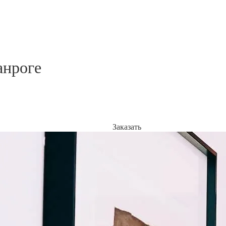
анроге
Заказать