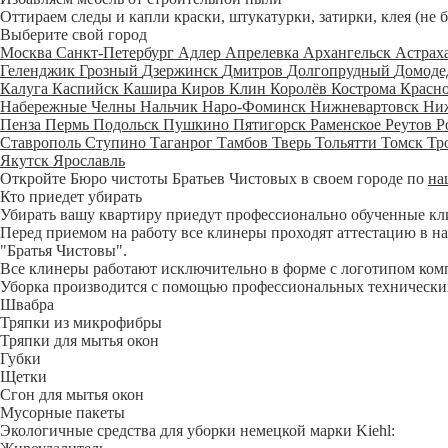
Оттираем следы и капли краски, штукатурки, затирки, клея (не 
Выберите свой город
Москва
Санкт-Петербург
Адлер
Апрелевка
Архангельск
Астрах
Геленджик
Грозный
Дзержинск
Дмитров
Долгопрудный
Домоде
Калуга
Каспийск
Кашира
Киров
Клин
Королёв
Кострома
Красн
Набережные Челны
Нальчик
Наро-Фоминск
Нижневартовск
Ни
Пенза
Пермь
Подольск
Пушкино
Пятигорск
Раменское
Реутов
Р
Ставрополь
Ступино
Таганрог
Тамбов
Тверь
Тольятти
Томск
Тр
Якутск
Ярославль
Откройте Бюро чистоты Братьев Чистовых в своем городе по
на
Кто приедет убирать
Убирать вашу квартиру приедут профессионально обученные клине
Перед приемом на работу все клинеры проходят аттестацию в на
"Братья Чистовы".
Все клинеры работают исключительно в форме с логотипом ком
Уборка производится с помощью профессиональных технических
Швабра
Тряпки из микрофибры
Тряпки для мытья окон
Губки
Щетки
Сгон для мытья окон
Мусорные пакеты
Экологичные средства для уборки немецкой марки Kiehl: