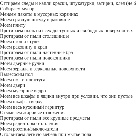
Оттираем следы и капли краски, штукатурки, затирки, клея (не 
Собираем мусор
Меняем пакеты в мусорных корзинах
Моем грязную посуду в раковине
Моем плиту
Протираем пыль на всех доступных и свободных поверхностях
Протираем от пыли столешницы
Моем стол и стулья
Моем раковину и кран
Протираем от пыли настенные бра
Протираем от пыли подоконники
Моем дверные ручки
Моем зеркала и зеркальные поверхности
Пылесосим пол
Моем пол и плинтуса
Моем двери
Моем мусорное ведро
Моем все шкафы и ящики внутри при условии, что они пустые
Моем шкафы сверху
Моем весь кухонный гарнитур
Отмываем жировые отложения
Протираем от пыли все крупные предметы
Моем радиаторы отопления
Моем розетки/выключатели
Отодвигаем легкую мебель при мытье пола