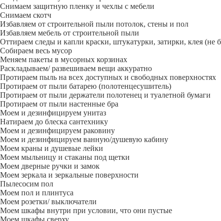
Снимаем защитную пленку и чехлы с мебели
Снимаем скотч
Избавляем от строительной пыли потолок, стены и пол
Избавляем мебель от строительной пыли
Оттираем следы и капли краски, штукатурки, затирки, клея (не 
Собираем весь мусор
Меняем пакеты в мусорных корзинах
Раскладываем/ развешиваем вещи аккуратно
Протираем пыль на всех доступных и свободных поверхностях
Протираем от пыли батарею (полотенцесушитель)
Протираем от пыли держатели полотенец и туалетной бумаги
Протираем от пыли настенные бра
Моем и дезинфицируем унитаз
Натираем до блеска сантехнику
Моем и дезинфицируем раковину
Моем и дезинфицируем ванную/душевую кабину
Моем краны и душевые лейки
Моем мыльницу и стаканы под щетки
Моем дверные ручки и замок
Моем зеркала и зеркальные поверхности
Пылесосим пол
Моем пол и плинтуса
Моем розетки/ выключатели
Моем шкафы внутри при условии, что они пустые
Моем шкафы сверху