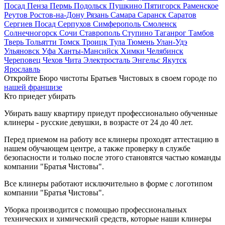
Посад
Пенза
Пермь
Подольск
Пушкино
Пятигорск
Раменское
Реутов
Ростов-на-Дону
Рязань
Самара
Саранск
Саратов
Сергиев Посад
Серпухов
Симферополь
Смоленск
Солнечногорск
Сочи
Ставрополь
Ступино
Таганрог
Тамбов
Тверь
Тольятти
Томск
Троицк
Тула
Тюмень
Улан-Удэ
Ульяновск
Уфа
Ханты-Мансийск
Химки
Челябинск
Череповец
Чехов
Чита
Электросталь
Энгельс
Якутск
Ярославль
Откройте Бюро чистоты Братьев Чистовых в своем городе по
нашей франшизе
Кто приедет убирать
Убирать вашу квартиру приедут профессионально обученные
клинеры - русские девушки, в возрасте от 24 до 40 лет.
Перед приемом на работу все клинеры проходят аттестацию в
нашем обучающем центре, а также проверку в службе
безопасности и только после этого становятся частью команды
компании "Братья Чистовы".
Все клинеры работают исключительно в форме с логотипом
компании "Братья Чистовы".
Уборка производится с помощью профессиональных
технических и химический средств, которые наши клинеры