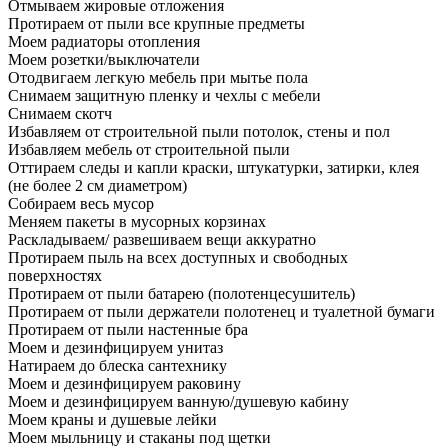
Отмываем жировые отложения
Протираем от пыли все крупные предметы
Моем радиаторы отопления
Моем розетки/выключатели
Отодвигаем легкую мебель при мытье пола
Снимаем защитную пленку и чехлы с мебели
Снимаем скотч
Избавляем от строительной пыли потолок, стены и пол
Избавляем мебель от строительной пыли
Оттираем следы и капли краски, штукатурки, затирки, клея
(не более 2 см диаметром)
Собираем весь мусор
Меняем пакеты в мусорных корзинах
Раскладываем/ развешиваем вещи аккуратно
Протираем пыль на всех доступных и свободных
поверхностях
Протираем от пыли батарею (полотенцесушитель)
Протираем от пыли держатели полотенец и туалетной бумаги
Протираем от пыли настенные бра
Моем и дезинфицируем унитаз
Натираем до блеска сантехнику
Моем и дезинфицируем раковину
Моем и дезинфицируем ванную/душевую кабину
Моем краны и душевые лейки
Моем мыльницу и стаканы под щетки