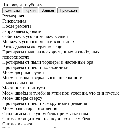
Что входит в уборку
Регу­лярная
Гене­ральная
После ремонта
Заправляем кровать
Собираем мусор и меняем мешки
Меняем мусорные мешки в корзинах
Раскладываем аккуратно вещи
Протираем пыль на всех доступных и свободных
поверхностях
Протираем от пыли торшеры и настенные бра
Протираем от пыли подоконники
Моем дверные ручки
Моем зеркала и зеркальные поверхности
Пылесосим пол
Моем пол и плинтуса
Моем шкафы и тумбы внутри при условии, что они пустые
Моем шкафы сверху
Протираем от пыли все крупные предметы
Моем радиаторы отопления
Отодвигаем легкую мебель при мытье пола
Снимаем защитную пленку и чехлы с мебели
Снимаем скотч