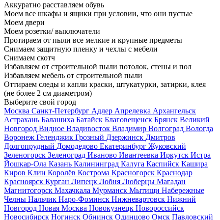
Аккуратно расставляем обувь
Моем все шкафы и ящики при условии, что они пустые
Моем двери
Моем розетки/ выключатели
Протираем от пыли все мелкие и крупные предметы
Снимаем защитную пленку и чехлы с мебели
Снимаем скотч
Избавляем от строительной пыли потолок, стены и пол
Избавляем мебель от строительной пыли
Оттираем следы и капли краски, штукатурки, затирки, клея
(не более 2 см диаметром)
Выберите свой город
Москва
Санкт-Петербург
Адлер
Апрелевка
Архангельск
Астрахань
Балашиха
Батайск
Благовещенск
Брянск
Великий
Новгород
Видное
Владивосток
Владимир
Волгоград
Вологда
Воронеж
Геленджик
Грозный
Дзержинск
Дмитров
Долгопрудный
Домодедово
Екатеринбург
Жуковский
Зеленогорск
Зеленоград
Иваново
Ивантеевка
Иркутск
Истра
Йошкар-Ола
Казань
Калининград
Калуга
Каспийск
Кашира
Киров
Клин
Королёв
Кострома
Красногорск
Краснодар
Красноярск
Курган
Липецк
Лобня
Люберцы
Магадан
Магнитогорск
Махачкала
Мурманск
Мытищи
Набережные
Челны
Нальчик
Наро-Фоминск
Нижневартовск
Нижний
Новгород
Новая Москва
Новокузнецк
Новороссийск
Новосибирск
Ногинск
Обнинск
Одинцово
Омск
Павловский