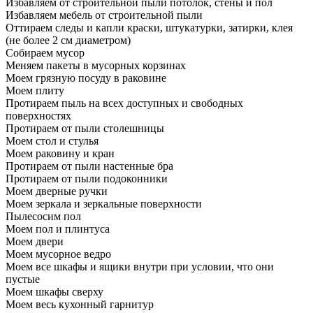
Избавляем от строительной пыли потолок, стены и пол
Избавляем мебель от строительной пыли
Оттираем следы и капли краски, штукатурки, затирки, клея
(не более 2 см диаметром)
Собираем мусор
Меняем пакеты в мусорных корзинах
Моем грязную посуду в раковине
Моем плиту
Протираем пыль на всех доступных и свободных
поверхностях
Протираем от пыли столешницы
Моем стол и стулья
Моем раковину и кран
Протираем от пыли настенные бра
Протираем от пыли подоконники
Моем дверные ручки
Моем зеркала и зеркальные поверхности
Пылесосим пол
Моем пол и плинтуса
Моем двери
Моем мусорное ведро
Моем все шкафы и ящики внутри при условии, что они
пустые
Моем шкафы сверху
Моем весь кухонный гарнитур