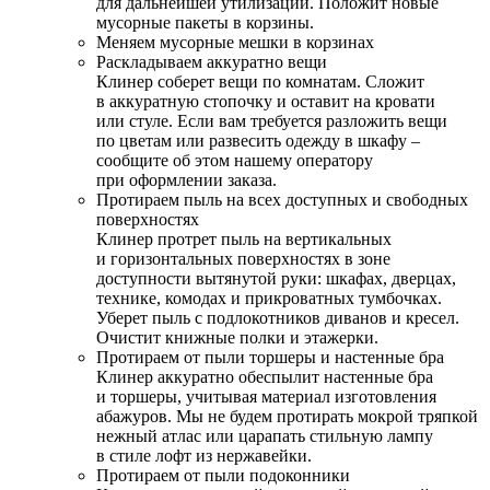
для дальнейшей утилизации. Положит новые
мусорные пакеты в корзины.
Меняем мусорные мешки в корзинах
Раскладываем аккуратно вещи
Клинер соберет вещи по комнатам. Сложит
в аккуратную стопочку и оставит на кровати
или стуле. Если вам требуется разложить вещи
по цветам или развесить одежду в шкафу –
сообщите об этом нашему оператору
при оформлении заказа.
Протираем пыль на всех доступных и свободных
поверхностях
Клинер протрет пыль на вертикальных
и горизонтальных поверхностях в зоне
доступности вытянутой руки: шкафах, дверцах,
технике, комодах и прикроватных тумбочках.
Уберет пыль с подлокотников диванов и кресел.
Очистит книжные полки и этажерки.
Протираем от пыли торшеры и настенные бра
Клинер аккуратно обеспылит настенные бра
и торшеры, учитывая материал изготовления
абажуров. Мы не будем протирать мокрой тряпкой
нежный атлас или царапать стильную лампу
в стиле лофт из нержавейки.
Протираем от пыли подоконники