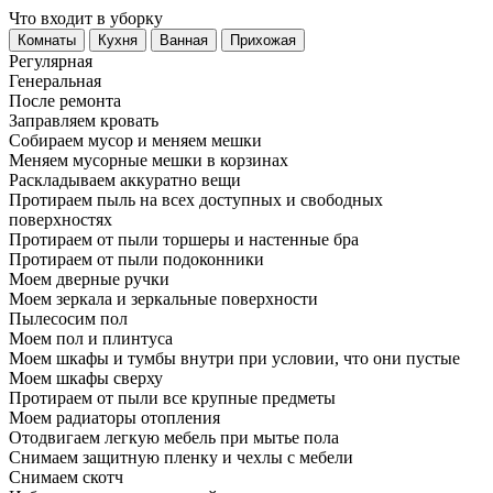
Что входит в уборку
Регу­лярная
Гене­ральная
После ремонта
Заправляем кровать
Собираем мусор и меняем мешки
Меняем мусорные мешки в корзинах
Раскладываем аккуратно вещи
Протираем пыль на всех доступных и свободных
поверхностях
Протираем от пыли торшеры и настенные бра
Протираем от пыли подоконники
Моем дверные ручки
Моем зеркала и зеркальные поверхности
Пылесосим пол
Моем пол и плинтуса
Моем шкафы и тумбы внутри при условии, что они пустые
Моем шкафы сверху
Протираем от пыли все крупные предметы
Моем радиаторы отопления
Отодвигаем легкую мебель при мытье пола
Снимаем защитную пленку и чехлы с мебели
Снимаем скотч