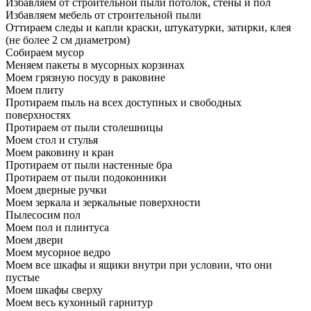
Избавляем от строительной пыли потолок, стены и пол
Избавляем мебель от строительной пыли
Оттираем следы и капли краски, штукатурки, затирки, клея
(не более 2 см диаметром)
Собираем мусор
Меняем пакеты в мусорных корзинах
Моем грязную посуду в раковине
Моем плиту
Протираем пыль на всех доступных и свободных
поверхностях
Протираем от пыли столешницы
Моем стол и стулья
Моем раковину и кран
Протираем от пыли настенные бра
Протираем от пыли подоконники
Моем дверные ручки
Моем зеркала и зеркальные поверхности
Пылесосим пол
Моем пол и плинтуса
Моем двери
Моем мусорное ведро
Моем все шкафы и ящики внутри при условии, что они
пустые
Моем шкафы сверху
Моем весь кухонный гарнитур