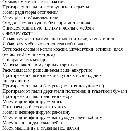
Отмываем жировые отложения
Протираем от пыли все крупные предметы
Моем радиаторы отопления
Моем розетки/выключатели
Отодвигаем легкую мебель при мытье пола
Снимаем защитную пленку и чехлы с мебели
Снимаем скотч
Избавляем от строительной пыли потолок, стены и пол
Избавляем мебель от строительной пыли
Оттираем следы и капли краски, штукатурки, затирки, клея
(не более 2 см диаметром)
Собираем весь мусор
Меняем пакеты в мусорных корзинах
Раскладываем/ развешиваем вещи аккуратно
Протираем пыль на всех доступных и свободных
поверхностях
Протираем от пыли батарею (полотенцесушитель)
Протираем от пыли держатели полотенец и туалетной бумаги
Протираем от пыли настенные бра
Моем и дезинфицируем унитаз
Натираем до блеска сантехнику
Моем и дезинфицируем раковину
Моем и дезинфицируем ванную/душевую кабину
Моем краны и душевые лейки
Моем мыльницу и стаканы под щетки