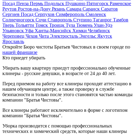
Посад
Пенза
Пермь
Подольск
Пушкино
Пятигорск
Раменское
Реутов
Ростов-на-Дону
Рязань
Самара
Саранск
Саратов
Сергиев Посад
Серпухов
Симферополь
Смоленск
Солнечногорск
Сочи
Ставрополь
Ступино
Таганрог
Тамбов
Тверь
Тольятти
Томск
Троицк
Тула
Тюмень
Улан-Удэ
Ульяновск
Уфа
Ханты-Мансийск
Химки
Челябинск
Череповец
Чехов
Чита
Электросталь
Энгельс
Якутск
Ярославль
Откройте Бюро чистоты Братьев Чистовых в своем городе по
нашей франшизе
Кто приедет убирать
Убирать вашу квартиру приедут профессионально обученные
клинеры - русские девушки, в возрасте от 24 до 40 лет.
Перед приемом на работу все клинеры проходят аттестацию в
нашем обучающем центре, а также проверку в службе
безопасности и только после этого становятся частью команды
компании "Братья Чистовы".
Все клинеры работают исключительно в форме с логотипом
компании "Братья Чистовы".
Уборка производится с помощью профессиональных
технических и химический средств, которые наши клинеры