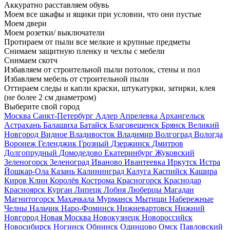
Аккуратно расставляем обувь
Моем все шкафы и ящики при условии, что они пустые
Моем двери
Моем розетки/ выключатели
Протираем от пыли все мелкие и крупные предметы
Снимаем защитную пленку и чехлы с мебели
Снимаем скотч
Избавляем от строительной пыли потолок, стены и пол
Избавляем мебель от строительной пыли
Оттираем следы и капли краски, штукатурки, затирки, клея
(не более 2 см диаметром)
Выберите свой город
Москва
Санкт-Петербург
Адлер
Апрелевка
Архангельск
Астрахань
Балашиха
Батайск
Благовещенск
Брянск
Великий
Новгород
Видное
Владивосток
Владимир
Волгоград
Вологда
Воронеж
Геленджик
Грозный
Дзержинск
Дмитров
Долгопрудный
Домодедово
Екатеринбург
Жуковский
Зеленогорск
Зеленоград
Иваново
Ивантеевка
Иркутск
Истра
Йошкар-Ола
Казань
Калининград
Калуга
Каспийск
Кашира
Киров
Клин
Королёв
Кострома
Красногорск
Краснодар
Красноярск
Курган
Липецк
Лобня
Люберцы
Магадан
Магнитогорск
Махачкала
Мурманск
Мытищи
Набережные
Челны
Нальчик
Наро-Фоминск
Нижневартовск
Нижний
Новгород
Новая Москва
Новокузнецк
Новороссийск
Новосибирск
Ногинск
Обнинск
Одинцово
Омск
Павловский