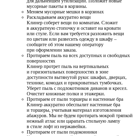
для дальнейшей утилизации. Положит новые
мусорные пакеты в корзины.
Меняем мусорные мешки в корзинах
Раскладываем аккуратно вещи
Клинер соберет вещи по комнатам. Сложит
в аккуратную стопочку и оставит на кровати
или стуле. Если вам требуется разложить вещи
по цветам или развесить одежду в шкафу –
сообщите об этом нашему оператору
при оформлении заказа.
Протираем пыль на всех доступных и свободных
поверхностях
Клинер протрет пыль на вертикальных
и горизонтальных поверхностях в зоне
доступности вытянутой руки: шкафах, дверцах,
технике, комодах и прикроватных тумбочках.
Уберет пыль с подлокотников диванов и кресел.
Очистит книжные полки и этажерки.
Протираем от пыли торшеры и настенные бра
Клинер аккуратно обеспылит настенные бра
и торшеры, учитывая материал изготовления
абажуров. Мы не будем протирать мокрой тряпкой
нежный атлас или царапать стильную лампу
в стиле лофт из нержавейки.
Протираем от пыли подоконники