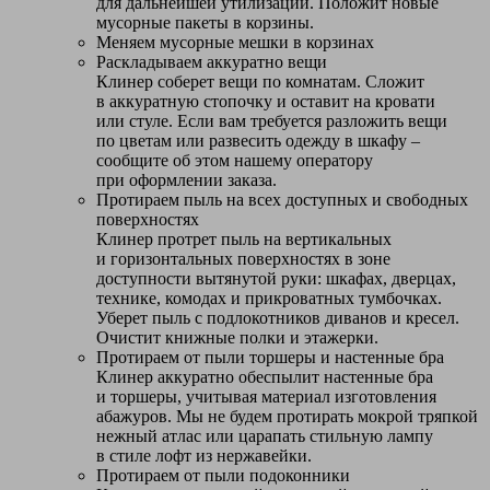
для дальнейшей утилизации. Положит новые
мусорные пакеты в корзины.
Меняем мусорные мешки в корзинах
Раскладываем аккуратно вещи
Клинер соберет вещи по комнатам. Сложит
в аккуратную стопочку и оставит на кровати
или стуле. Если вам требуется разложить вещи
по цветам или развесить одежду в шкафу –
сообщите об этом нашему оператору
при оформлении заказа.
Протираем пыль на всех доступных и свободных
поверхностях
Клинер протрет пыль на вертикальных
и горизонтальных поверхностях в зоне
доступности вытянутой руки: шкафах, дверцах,
технике, комодах и прикроватных тумбочках.
Уберет пыль с подлокотников диванов и кресел.
Очистит книжные полки и этажерки.
Протираем от пыли торшеры и настенные бра
Клинер аккуратно обеспылит настенные бра
и торшеры, учитывая материал изготовления
абажуров. Мы не будем протирать мокрой тряпкой
нежный атлас или царапать стильную лампу
в стиле лофт из нержавейки.
Протираем от пыли подоконники