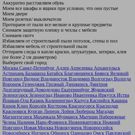
Аккуратно расставляем обувь
Моем все шкафы и ящики при условии, что они пустые
Моем двери
Моем розетки/ выключатели
Протираем от пыли все мелкие и крупные предметы
Снимаем защитную пленку и чехлы с мебели
Снимаем скотч
Избавляем от строительной пыли потолок, стены и пол
Избавляем мебель от строительной пыли
Оттираем следы и капли краски, штукатурки, затирки, клея
(не более 2 см диаметром)
Выберите свой город
Москва
Санкт-Петербург
Адлер
Апрелевка
Архангельск
Астрахань
Балашиха
Батайск
Благовещенск
Брянск
Великий
Новгород
Видное
Владивосток
Владимир
Волгоград
Вологда
Воронеж
Геленджик
Грозный
Дзержинск
Дмитров
Долгопрудный
Домодедово
Екатеринбург
Жуковский
Зеленогорск
Зеленоград
Иваново
Ивантеевка
Иркутск
Истра
Йошкар-Ола
Казань
Калининград
Калуга
Каспийск
Кашира
Киров
Клин
Королёв
Кострома
Красногорск
Краснодар
Красноярск
Курган
Липецк
Лобня
Люберцы
Магадан
Магнитогорск
Махачкала
Мурманск
Мытищи
Набережные
Челны
Нальчик
Наро-Фоминск
Нижневартовск
Нижний
Новгород
Новая Москва
Новокузнецк
Новороссийск
Новосибирск
Ногинск
Обнинск
Одинцово
Омск
Павловский