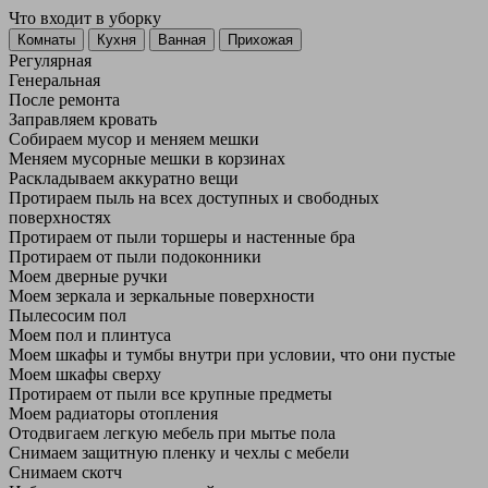
Что входит в уборку
Регу­лярная
Гене­ральная
После ремонта
Заправляем кровать
Собираем мусор и меняем мешки
Меняем мусорные мешки в корзинах
Раскладываем аккуратно вещи
Протираем пыль на всех доступных и свободных
поверхностях
Протираем от пыли торшеры и настенные бра
Протираем от пыли подоконники
Моем дверные ручки
Моем зеркала и зеркальные поверхности
Пылесосим пол
Моем пол и плинтуса
Моем шкафы и тумбы внутри при условии, что они пустые
Моем шкафы сверху
Протираем от пыли все крупные предметы
Моем радиаторы отопления
Отодвигаем легкую мебель при мытье пола
Снимаем защитную пленку и чехлы с мебели
Снимаем скотч