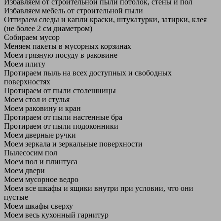
Избавляем от строительной пыли потолок, стены и пол
Избавляем мебель от строительной пыли
Оттираем следы и капли краски, штукатурки, затирки, клея
(не более 2 см диаметром)
Собираем мусор
Меняем пакеты в мусорных корзинах
Моем грязную посуду в раковине
Моем плиту
Протираем пыль на всех доступных и свободных
поверхностях
Протираем от пыли столешницы
Моем стол и стулья
Моем раковину и кран
Протираем от пыли настенные бра
Протираем от пыли подоконники
Моем дверные ручки
Моем зеркала и зеркальные поверхности
Пылесосим пол
Моем пол и плинтуса
Моем двери
Моем мусорное ведро
Моем все шкафы и ящики внутри при условии, что они
пустые
Моем шкафы сверху
Моем весь кухонный гарнитур