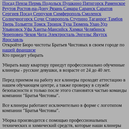
Посад
Пенза
Пермь
Подольск
Пушкино
Пятигорск
Раменское
Реутов
Ростов-на-Дону
Рязань
Самара
Саранск
Саратов
Сергиев Посад
Серпухов
Симферополь
Смоленск
Солнечногорск
Сочи
Ставрополь
Ступино
Таганрог
Тамбов
Тверь
Тольятти
Томск
Троицк
Тула
Тюмень
Улан-Удэ
Ульяновск
Уфа
Ханты-Мансийск
Химки
Челябинск
Череповец
Чехов
Чита
Электросталь
Энгельс
Якутск
Ярославль
Откройте Бюро чистоты Братьев Чистовых в своем городе по
нашей франшизе
Кто приедет убирать
Убирать вашу квартиру приедут профессионально обученные
клинеры - русские девушки, в возрасте от 24 до 40 лет.
Перед приемом на работу все клинеры проходят аттестацию в
нашем обучающем центре, а также проверку в службе
безопасности и только после этого становятся частью команды
компании "Братья Чистовы".
Все клинеры работают исключительно в форме с логотипом
компании "Братья Чистовы".
Уборка производится с помощью профессиональных
технических и химический средств, которые наши клинеры