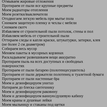
Отмываем жировые отложения
Протираем от пыли все крупные предметы
Моем радиаторы отопления
Моем розетки/выключатели
Отодвигаем легкую мебель при мытье пола
Снимаем защитную пленку и чехлы с мебели
Снимаем скотч
Избавляем от строительной пыли потолок, стены и пол
Избавляем мебель от строительной пыли
Оттираем следы и капли краски, штукатурки, затирки, клея
(не более 2 см диаметром)
Собираем весь мусор
Меняем пакеты в мусорных корзинах
Раскладываем/ развешиваем вещи аккуратно
Протираем пыль на всех доступных и свободных
поверхностях
Протираем от пыли батарею (полотенцесушитель)
Протираем от пыли держатели полотенец и туалетной бумаги
Протираем от пыли настенные бра
Моем и дезинфицируем унитаз
Натираем до блеска сантехнику
Моем и дезинфицируем раковину
Моем и дезинфицируем ванную/душевую кабину
Моем краны и душевые лейки
Моем мыльницу и стаканы под щетки