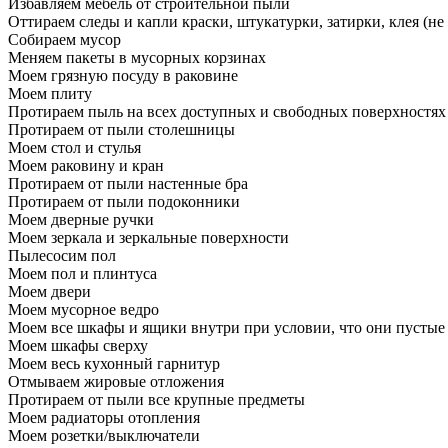
Избавляем мебель от строительной пыли
Оттираем следы и капли краски, штукатурки, затирки, клея (не
Собираем мусор
Меняем пакеты в мусорных корзинах
Моем грязную посуду в раковине
Моем плиту
Протираем пыль на всех доступных и свободных поверхностях
Протираем от пыли столешницы
Моем стол и стулья
Моем раковину и кран
Протираем от пыли настенные бра
Протираем от пыли подоконники
Моем дверные ручки
Моем зеркала и зеркальные поверхности
Пылесосим пол
Моем пол и плинтуса
Моем двери
Моем мусорное ведро
Моем все шкафы и ящики внутри при условии, что они пустые
Моем шкафы сверху
Моем весь кухонный гарнитур
Отмываем жировые отложения
Протираем от пыли все крупные предметы
Моем радиаторы отопления
Моем розетки/выключатели