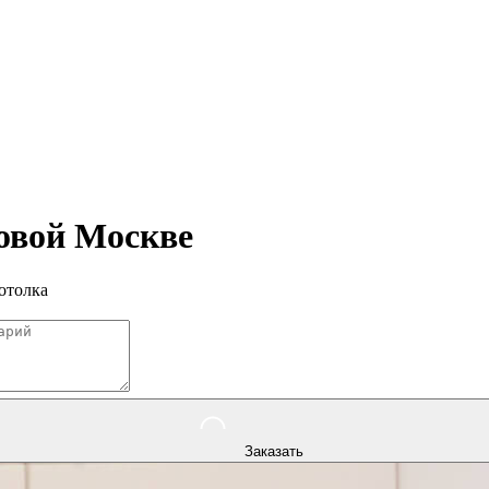
овой Москве
отолка
Заказать