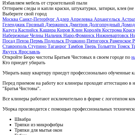
Избавляем мебель от строительной пыли
Оттираем следы и капли краски, штукатурки, затирки, клея (не
Выберите свой город
Москва
Санкт-Петербург
Адлер
Апрелевка
Архангельск
Астра
Геленджик
Грозный
Дзержинск
Дмитров
Долгопрудный
Домод
Калуга
Каспийск
Кашира
Киров
Клин
Королёв
Кострома
Крас
Набережные Челны
Нальчик
Наро-Фоминск
Нижневартовск
Н
Посад
Пенза
Пермь
Подольск
Пушкино
Пятигорск
Раменское
Р
Ставрополь
Ступино
Таганрог
Тамбов
Тверь
Тольятти
Томск
Т
Якутск
Ярославль
Откройте Бюро чистоты Братьев Чистовых в своем городе по
н
Кто приедет убирать
Убирать вашу квартиру приедут профессионально обученные клин
Перед приемом на работу все клинеры проходят аттестацию в н
"Братья Чистовы".
Все клинеры работают исключительно в форме с логотипом ко
Уборка производится с помощью профессиональных технически
Швабра
Тряпки из микрофибры
Тряпки для мытья окон