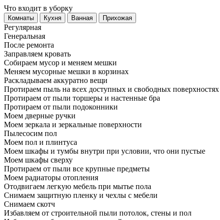
Что входит в уборку
Регу­лярная
Гене­ральная
После ремонта
Заправляем кровать
Собираем мусор и меняем мешки
Меняем мусорные мешки в корзинах
Раскладываем аккуратно вещи
Протираем пыль на всех доступных и свободных поверхностях
Протираем от пыли торшеры и настенные бра
Протираем от пыли подоконники
Моем дверные ручки
Моем зеркала и зеркальные поверхности
Пылесосим пол
Моем пол и плинтуса
Моем шкафы и тумбы внутри при условии, что они пустые
Моем шкафы сверху
Протираем от пыли все крупные предметы
Моем радиаторы отопления
Отодвигаем легкую мебель при мытье пола
Снимаем защитную пленку и чехлы с мебели
Снимаем скотч
Избавляем от строительной пыли потолок, стены и пол