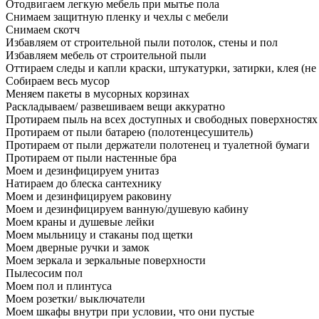
Отодвигаем легкую мебель при мытье пола
Снимаем защитную пленку и чехлы с мебели
Снимаем скотч
Избавляем от строительной пыли потолок, стены и пол
Избавляем мебель от строительной пыли
Оттираем следы и капли краски, штукатурки, затирки, клея (не
Собираем весь мусор
Меняем пакеты в мусорных корзинах
Раскладываем/ развешиваем вещи аккуратно
Протираем пыль на всех доступных и свободных поверхностях
Протираем от пыли батарею (полотенцесушитель)
Протираем от пыли держатели полотенец и туалетной бумаги
Протираем от пыли настенные бра
Моем и дезинфицируем унитаз
Натираем до блеска сантехнику
Моем и дезинфицируем раковину
Моем и дезинфицируем ванную/душевую кабину
Моем краны и душевые лейки
Моем мыльницу и стаканы под щетки
Моем дверные ручки и замок
Моем зеркала и зеркальные поверхности
Пылесосим пол
Моем пол и плинтуса
Моем розетки/ выключатели
Моем шкафы внутри при условии, что они пустые