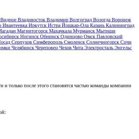
д
Видное
Владивосток
Владимир
Волгоград
Вологда
Воронеж
о
Ивантеевка
Иркутск
Истра
Йошкар-Ола
Казань
Калининград
Магадан
Магнитогорск
Махачкала
Мурманск
Мытищи
осибирск
Ногинск
Обнинск
Одинцово
Омск
Павловский
Посад
Серпухов
Симферополь
Смоленск
Солнечногорск
Сочи
имки
Челябинск
Череповец
Чехов
Чита
Электросталь
Энгельс
и и только после этого становятся частью команды компании
ой: