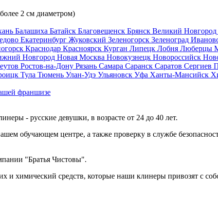
 более 2 см диаметром)
хань
Балашиха
Батайск
Благовещенск
Брянск
Великий Новгоро
едово
Екатеринбург
Жуковский
Зеленогорск
Зеленоград
Иванов
ногорск
Краснодар
Красноярск
Курган
Липецк
Лобня
Люберцы
ижний Новгород
Новая Москва
Новокузнецк
Новороссийск
Нов
еутов
Ростов-на-Дону
Рязань
Самара
Саранск
Саратов
Сергиев 
роицк
Тула
Тюмень
Улан-Удэ
Ульяновск
Уфа
Ханты-Мансийск
Х
ашей франшизе
еры - русские девушки, в возрасте от 24 до 40 лет.
ашем обучающем центре, а также проверку в службе безопасност
мпании "Братья Чистовы".
х и химический средств, которые наши клинеры привозят с соб