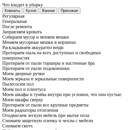
Что входит в уборку
Регу­лярная
Гене­ральная
После ремонта
Заправляем кровать
Собираем мусор и меняем мешки
Меняем мусорные мешки в корзинах
Раскладываем аккуратно вещи
Протираем пыль на всех доступных и свободных
поверхностях
Протираем от пыли торшеры и настенные бра
Протираем от пыли подоконники
Моем дверные ручки
Моем зеркала и зеркальные поверхности
Пылесосим пол
Моем пол и плинтуса
Моем шкафы и тумбы внутри при условии, что они пустые
Моем шкафы сверху
Протираем от пыли все крупные предметы
Моем радиаторы отопления
Отодвигаем легкую мебель при мытье пола
Снимаем защитную пленку и чехлы с мебели
Снимаем скотч