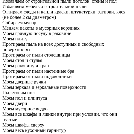
Избавляем от строительной пыли потолок, стены и пол
Избавляем мебель от строительной пыли
Оттираем следы и капли краски, штукатурки, затирки, клея
(не более 2 см диаметром)
Собираем мусор
Меняем пакеты в мусорных корзинах
Моем грязную посуду в раковине
Моем плиту
Протираем пыль на всех доступных и свободных
поверхностях
Протираем от пыли столешницы
Моем стол и стулья
Моем раковину и кран
Протираем от пыли настенные бра
Протираем от пыли подоконники
Моем дверные ручки
Моем зеркала и зеркальные поверхности
Пылесосим пол
Моем пол и плинтуса
Моем двери
Моем мусорное ведро
Моем все шкафы и ящики внутри при условии, что они
пустые
Моем шкафы сверху
Моем весь кухонный гарнитур