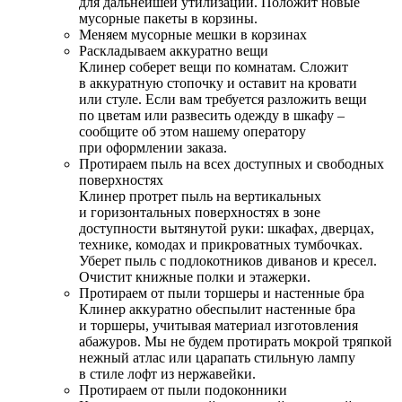
для дальнейшей утилизации. Положит новые
мусорные пакеты в корзины.
Меняем мусорные мешки в корзинах
Раскладываем аккуратно вещи
Клинер соберет вещи по комнатам. Сложит
в аккуратную стопочку и оставит на кровати
или стуле. Если вам требуется разложить вещи
по цветам или развесить одежду в шкафу –
сообщите об этом нашему оператору
при оформлении заказа.
Протираем пыль на всех доступных и свободных
поверхностях
Клинер протрет пыль на вертикальных
и горизонтальных поверхностях в зоне
доступности вытянутой руки: шкафах, дверцах,
технике, комодах и прикроватных тумбочках.
Уберет пыль с подлокотников диванов и кресел.
Очистит книжные полки и этажерки.
Протираем от пыли торшеры и настенные бра
Клинер аккуратно обеспылит настенные бра
и торшеры, учитывая материал изготовления
абажуров. Мы не будем протирать мокрой тряпкой
нежный атлас или царапать стильную лампу
в стиле лофт из нержавейки.
Протираем от пыли подоконники