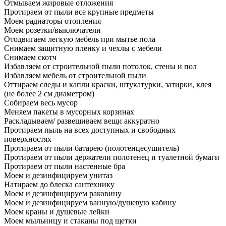
Отмываем жировые отложения
Протираем от пыли все крупные предметы
Моем радиаторы отопления
Моем розетки/выключатели
Отодвигаем легкую мебель при мытье пола
Снимаем защитную пленку и чехлы с мебели
Снимаем скотч
Избавляем от строительной пыли потолок, стены и пол
Избавляем мебель от строительной пыли
Оттираем следы и капли краски, штукатурки, затирки, клея
(не более 2 см диаметром)
Собираем весь мусор
Меняем пакеты в мусорных корзинах
Раскладываем/ развешиваем вещи аккуратно
Протираем пыль на всех доступных и свободных
поверхностях
Протираем от пыли батарею (полотенцесушитель)
Протираем от пыли держатели полотенец и туалетной бумаги
Протираем от пыли настенные бра
Моем и дезинфицируем унитаз
Натираем до блеска сантехнику
Моем и дезинфицируем раковину
Моем и дезинфицируем ванную/душевую кабину
Моем краны и душевые лейки
Моем мыльницу и стаканы под щетки