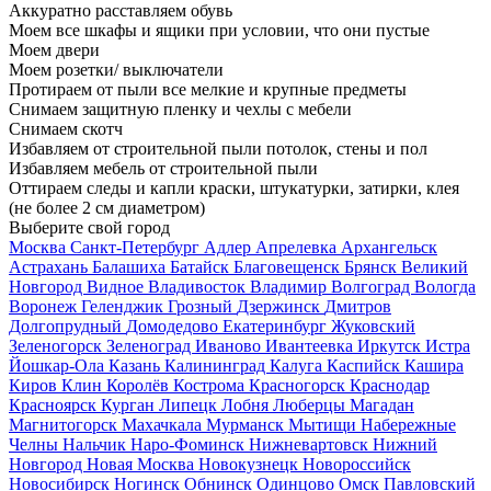
Аккуратно расставляем обувь
Моем все шкафы и ящики при условии, что они пустые
Моем двери
Моем розетки/ выключатели
Протираем от пыли все мелкие и крупные предметы
Снимаем защитную пленку и чехлы с мебели
Снимаем скотч
Избавляем от строительной пыли потолок, стены и пол
Избавляем мебель от строительной пыли
Оттираем следы и капли краски, штукатурки, затирки, клея
(не более 2 см диаметром)
Выберите свой город
Москва
Санкт-Петербург
Адлер
Апрелевка
Архангельск
Астрахань
Балашиха
Батайск
Благовещенск
Брянск
Великий
Новгород
Видное
Владивосток
Владимир
Волгоград
Вологда
Воронеж
Геленджик
Грозный
Дзержинск
Дмитров
Долгопрудный
Домодедово
Екатеринбург
Жуковский
Зеленогорск
Зеленоград
Иваново
Ивантеевка
Иркутск
Истра
Йошкар-Ола
Казань
Калининград
Калуга
Каспийск
Кашира
Киров
Клин
Королёв
Кострома
Красногорск
Краснодар
Красноярск
Курган
Липецк
Лобня
Люберцы
Магадан
Магнитогорск
Махачкала
Мурманск
Мытищи
Набережные
Челны
Нальчик
Наро-Фоминск
Нижневартовск
Нижний
Новгород
Новая Москва
Новокузнецк
Новороссийск
Новосибирск
Ногинск
Обнинск
Одинцово
Омск
Павловский