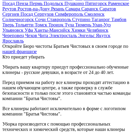
Посад
Пенза
Пермь
Подольск
Пушкино
Пятигорск
Раменское
Реутов
Ростов-на-Дону
Рязань
Самара
Саранск
Саратов
Сергиев Посад
Серпухов
Симферополь
Смоленск
Солнечногорск
Сочи
Ставрополь
Ступино
Таганрог
Тамбов
Тверь
Тольятти
Томск
Троицк
Тула
Тюмень
Улан-Удэ
Ульяновск
Уфа
Ханты-Мансийск
Химки
Челябинск
Череповец
Чехов
Чита
Электросталь
Энгельс
Якутск
Ярославль
Откройте Бюро чистоты Братьев Чистовых в своем городе по
нашей франшизе
Кто приедет убирать
Убирать вашу квартиру приедут профессионально обученные
клинеры - русские девушки, в возрасте от 24 до 40 лет.
Перед приемом на работу все клинеры проходят аттестацию в
нашем обучающем центре, а также проверку в службе
безопасности и только после этого становятся частью команды
компании "Братья Чистовы".
Все клинеры работают исключительно в форме с логотипом
компании "Братья Чистовы".
Уборка производится с помощью профессиональных
технических и химический средств, которые наши клинеры