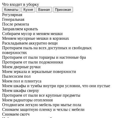
Что входит в уборку
Регу­лярная
Гене­ральная
После ремонта
Заправляем кровать
Собираем мусор и меняем мешки
Меняем мусорные мешки в корзинах
Раскладываем аккуратно вещи
Протираем пыль на всех доступных и свободных
поверхностях
Протираем от пыли торшеры и настенные бра
Протираем от пыли подоконники
Моем дверные ручки
Моем зеркала и зеркальные поверхности
Пылесосим пол
Моем пол и плинтуса
Моем шкафы и тумбы внутри при условии, что они пустые
Моем шкафы сверху
Протираем от пыли все крупные предметы
Моем радиаторы отопления
Отодвигаем легкую мебель при мытье пола
Снимаем защитную пленку и чехлы с мебели
Снимаем скотч