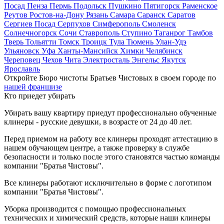
Посад
Пенза
Пермь
Подольск
Пушкино
Пятигорск
Раменское
Реутов
Ростов-на-Дону
Рязань
Самара
Саранск
Саратов
Сергиев Посад
Серпухов
Симферополь
Смоленск
Солнечногорск
Сочи
Ставрополь
Ступино
Таганрог
Тамбов
Тверь
Тольятти
Томск
Троицк
Тула
Тюмень
Улан-Удэ
Ульяновск
Уфа
Ханты-Мансийск
Химки
Челябинск
Череповец
Чехов
Чита
Электросталь
Энгельс
Якутск
Ярославль
Откройте Бюро чистоты Братьев Чистовых в своем городе по
нашей франшизе
Кто приедет убирать
Убирать вашу квартиру приедут профессионально обученные
клинеры - русские девушки, в возрасте от 24 до 40 лет.
Перед приемом на работу все клинеры проходят аттестацию в
нашем обучающем центре, а также проверку в службе
безопасности и только после этого становятся частью команды
компании "Братья Чистовы".
Все клинеры работают исключительно в форме с логотипом
компании "Братья Чистовы".
Уборка производится с помощью профессиональных
технических и химический средств, которые наши клинеры