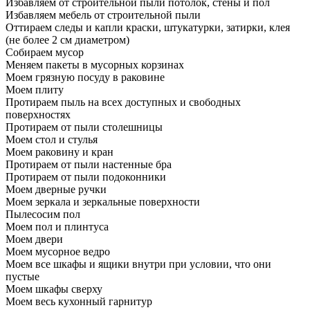
Избавляем от строительной пыли потолок, стены и пол
Избавляем мебель от строительной пыли
Оттираем следы и капли краски, штукатурки, затирки, клея
(не более 2 см диаметром)
Собираем мусор
Меняем пакеты в мусорных корзинах
Моем грязную посуду в раковине
Моем плиту
Протираем пыль на всех доступных и свободных
поверхностях
Протираем от пыли столешницы
Моем стол и стулья
Моем раковину и кран
Протираем от пыли настенные бра
Протираем от пыли подоконники
Моем дверные ручки
Моем зеркала и зеркальные поверхности
Пылесосим пол
Моем пол и плинтуса
Моем двери
Моем мусорное ведро
Моем все шкафы и ящики внутри при условии, что они
пустые
Моем шкафы сверху
Моем весь кухонный гарнитур