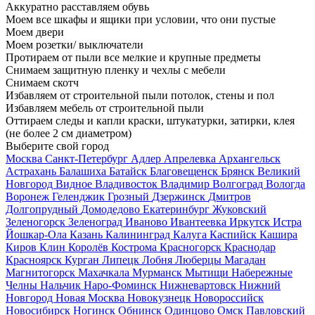
Аккуратно расставляем обувь
Моем все шкафы и ящики при условии, что они пустые
Моем двери
Моем розетки/ выключатели
Протираем от пыли все мелкие и крупные предметы
Снимаем защитную пленку и чехлы с мебели
Снимаем скотч
Избавляем от строительной пыли потолок, стены и пол
Избавляем мебель от строительной пыли
Оттираем следы и капли краски, штукатурки, затирки, клея
(не более 2 см диаметром)
Выберите свой город
Москва
Санкт-Петербург
Адлер
Апрелевка
Архангельск
Астрахань
Балашиха
Батайск
Благовещенск
Брянск
Великий
Новгород
Видное
Владивосток
Владимир
Волгоград
Вологда
Воронеж
Геленджик
Грозный
Дзержинск
Дмитров
Долгопрудный
Домодедово
Екатеринбург
Жуковский
Зеленогорск
Зеленоград
Иваново
Ивантеевка
Иркутск
Истра
Йошкар-Ола
Казань
Калининград
Калуга
Каспийск
Кашира
Киров
Клин
Королёв
Кострома
Красногорск
Краснодар
Красноярск
Курган
Липецк
Лобня
Люберцы
Магадан
Магнитогорск
Махачкала
Мурманск
Мытищи
Набережные
Челны
Нальчик
Наро-Фоминск
Нижневартовск
Нижний
Новгород
Новая Москва
Новокузнецк
Новороссийск
Новосибирск
Ногинск
Обнинск
Одинцово
Омск
Павловский