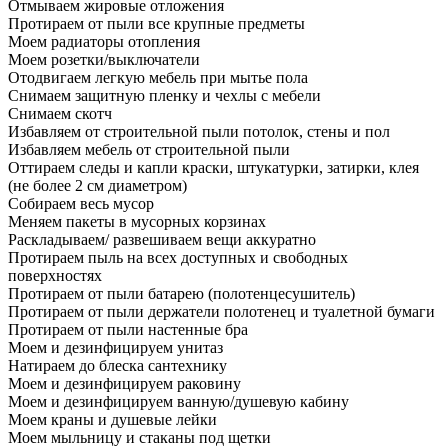
Отмываем жировые отложения
Протираем от пыли все крупные предметы
Моем радиаторы отопления
Моем розетки/выключатели
Отодвигаем легкую мебель при мытье пола
Снимаем защитную пленку и чехлы с мебели
Снимаем скотч
Избавляем от строительной пыли потолок, стены и пол
Избавляем мебель от строительной пыли
Оттираем следы и капли краски, штукатурки, затирки, клея
(не более 2 см диаметром)
Собираем весь мусор
Меняем пакеты в мусорных корзинах
Раскладываем/ развешиваем вещи аккуратно
Протираем пыль на всех доступных и свободных
поверхностях
Протираем от пыли батарею (полотенцесушитель)
Протираем от пыли держатели полотенец и туалетной бумаги
Протираем от пыли настенные бра
Моем и дезинфицируем унитаз
Натираем до блеска сантехнику
Моем и дезинфицируем раковину
Моем и дезинфицируем ванную/душевую кабину
Моем краны и душевые лейки
Моем мыльницу и стаканы под щетки