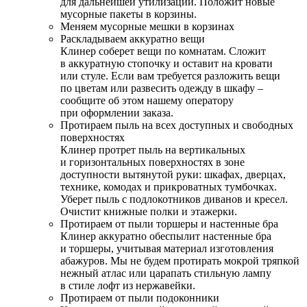
для дальнейшей утилизации. Положит новые
мусорные пакеты в корзины.
Меняем мусорные мешки в корзинах
Раскладываем аккуратно вещи
Клинер соберет вещи по комнатам. Сложит
в аккуратную стопочку и оставит на кровати
или стуле. Если вам требуется разложить вещи
по цветам или развесить одежду в шкафу –
сообщите об этом нашему оператору
при оформлении заказа.
Протираем пыль на всех доступных и свободных
поверхностях
Клинер протрет пыль на вертикальных
и горизонтальных поверхностях в зоне
доступности вытянутой руки: шкафах, дверцах,
технике, комодах и прикроватных тумбочках.
Уберет пыль с подлокотников диванов и кресел.
Очистит книжные полки и этажерки.
Протираем от пыли торшеры и настенные бра
Клинер аккуратно обеспылит настенные бра
и торшеры, учитывая материал изготовления
абажуров. Мы не будем протирать мокрой тряпкой
нежный атлас или царапать стильную лампу
в стиле лофт из нержавейки.
Протираем от пыли подоконники